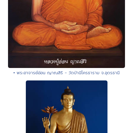
• พระอาจารย์อ่อน ญาณสิริ - วัดป่านิโครธาราม จ.อุดรธานี