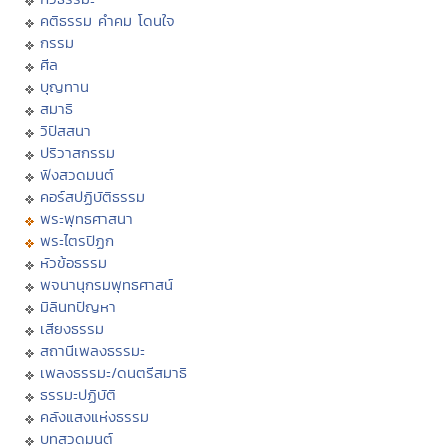
คติธรรม คำคม โดนใจ
กรรม
ศีล
บุญทาน
สมาธิ
วิปัสสนา
ปริวาสกรรม
ฟังสวดมนต์
คอร์สปฏิบัติธรรม
พระพุทธศาสนา
พระไตรปิฏก
หัวข้อธรรม
พจนานุกรมพุทธศาสน์
มิลินทปัญหา
เสียงธรรม
สถานีเพลงธรรมะ
เพลงธรรมะ/ดนตรีสมาธิ
ธรรมะปฏิบัติ
คลังแสงแห่งธรรม
บทสวดมนต์