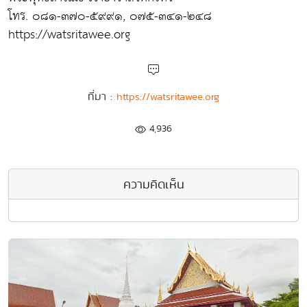
โทร. ๐๘๑-๓๗๐-๕๙๙๑, ๐๗๕-๓๔๑-๒๔๘
https://watsritawee.org
ที่มา :
https://watsritawee.org
4,936
ความคิดเห็น