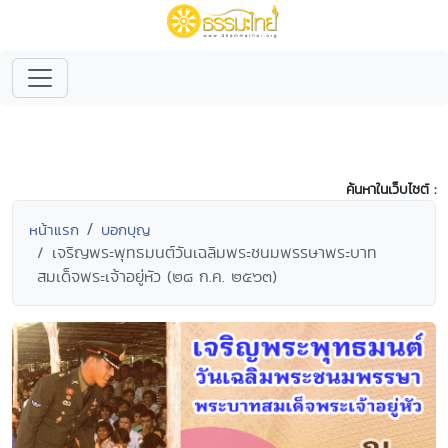
ค้นหาในเว็บไซต์ :
หน้าแรก
บอกบุญ
เจริญพระพุทธมนต์วันเฉลิมพระชนมพรรษาพระบาท
สมเด็จพระเจ้าอยู่หัว (๒๘ ก.ค. ๒๕๖๓)