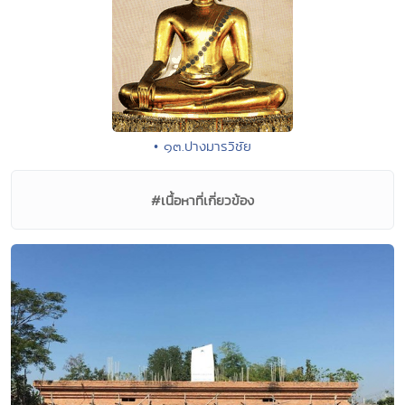
• ๑๓.ปางมารวิชัย
#เนื้อหาที่เกี่ยวข้อง