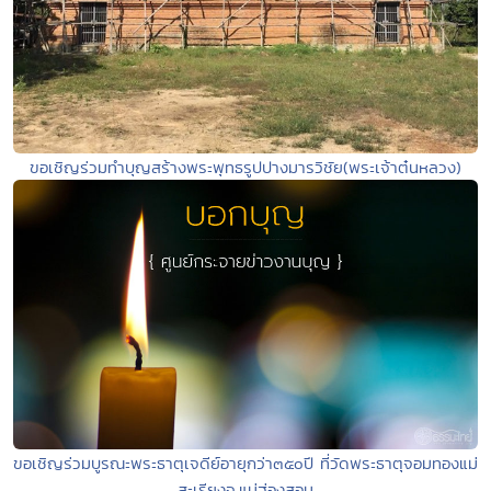
ขอเชิญร่วมทำบุญสร้างพระพุทธรูปปางมารวิชัย(พระเจ้าต๋นหลวง)
ขอเชิญร่วมบูรณะพระธาตุเจดีย์อายุกว่า๓๕oปี ที่วัดพระธาตุจอมทองแม่
สะเรียงจ.แม่ฮ่องสอน