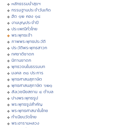
หลักธรรมนำสุขฯ
กรรมฐานประจำวันเกิด
ฮีต ๑๒ คอง ๑๔
งานบุญประจำปี
ประเพณีทั่วไทย
พระพุทธเจ้า
ภาพพระพุทธประวัติ
ประวัติพระพุทธสาวก
ทศชาติชาดก
นิทานชาดก
พุทธวจนในธรรมบท
มงคล ๓๘ ประการ
พุทธศาสนสุภาษิต
พุทธศาสนสุภาษิต ๖๒๑
สังเวชนียสถาน ๔ ตำบล
ปางพระพุทธรูป
พระพุทธรูปสำคัญ
พระพุทธศาสนาในไทย
ทำเนียบวัดไทย
พระอารามหลวง