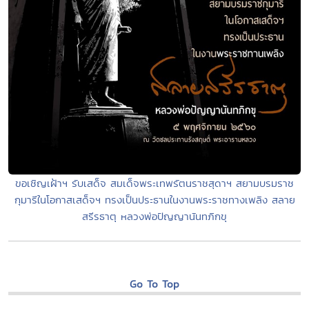
ขอเชิญเฝ้าฯ รับเสด็จ สมเด็จพระเทพรัตนราชสุดาฯ สยามบรมราช
กุมารีในโอกาสเสด็จฯ ทรงเป็นประธานในงานพระราชทางเพลิง สลาย
สรีรธาตุ หลวงพ่อปัญญานันทภิกขุ
Go To Top