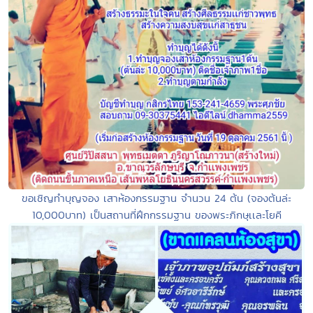
ขอเชิญทำบุญจอง เสาห้องกรรมฐาน จำนวน 24 ต้น (จองต้นล่ะ
10,000บาท) เป็นสถานที่ฝึกกรรมฐาน ของพระภิกษุเเละโยคี