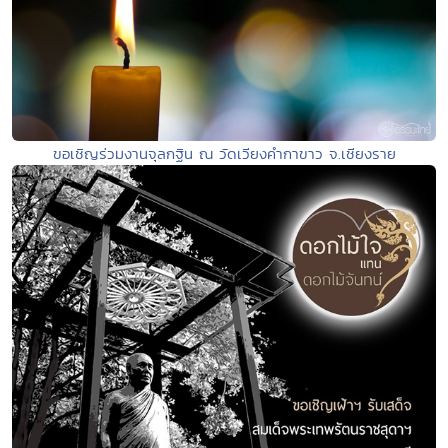
ขอเชิญร่วมงานจุลกฐิน ณ วัดเวียงคำกาขาว จ.เชียงราย