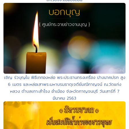
เชิญ ร่วบุญใน พิธีเททองหล่อ พระประธานทรงเครื่อง ปางนาคปรก สูง
6 เมตร และหล่อเสาพระมหาบรมธาตุเจดีย์มณีกาญจน์ ณ.วัดแก่ง
หลวง ตำบลเกาะสำโรง อำเมือง จังหวัดกาญจนบุรี วันเสาร์ที่ 7
มีนาคม 2563