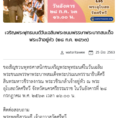
เจริญพระพุทธมนต์วันเฉลิมพระชนมพรรษาพระบาทสมเด็จ
พระเจ้าอยู่หัว (๒๘ ก.ค. ๒๕๖๓)
watsritawee
25 มิ.ย. 2563
ขอเชิญชวนพุทธศาสนิกชนเจริญพระพุทธมนต์ในวันเฉลิม
พระชนมพรรษาพระบาทสมเด็จพระปรเมนทรรามาธิบดีศรี
สินทรมหาวชิราลงกรณ พระวชิรเกล้าเจ้าอยู่หัว ณ พระ
อุโบสถวัดศรีทวี จังหวัดนครศรีธรรมราช ในวันอังคารที่ ๒๘
กรกฎาคม พ.ศ. ๒๕๖๓ เวลา ๑๖.๐๐ น.
ติดต่อสอบถาม
พระพุทธิสารเมธี เจ้าอาวาสวัดศรีทวี