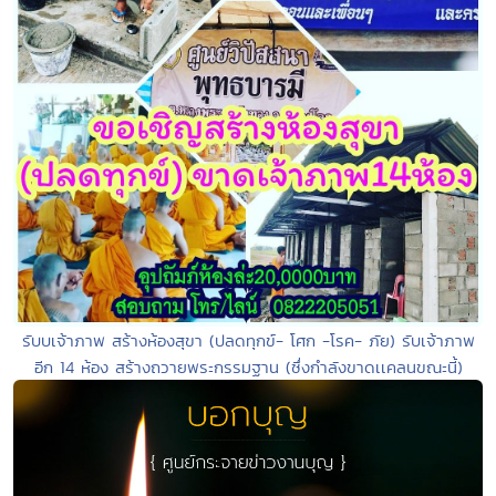
รับบเจ้าภาพ สร้างห้องสุขา (ปลดทุกข์- โศก -โรค- ภัย) รับเจ้าภาพ
อีก 14 ห้อง สร้างถวายพระกรรมฐาน (ซึ่งกำลังขาดเเคลนขณะนี้)