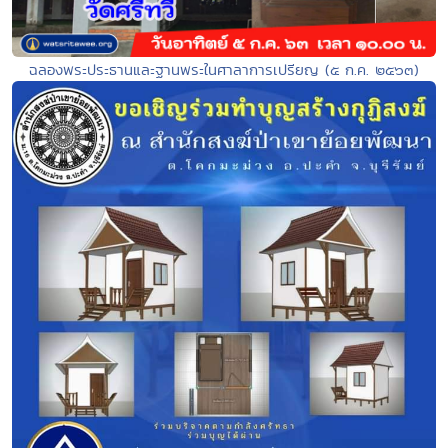
ฉลองพระประธานและฐานพระในศาลาการเปรียญ (๕ ก.ค. ๒๕๖๓)