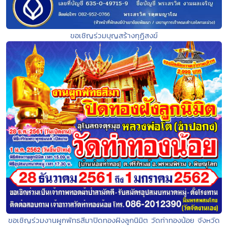
ขอเชิญร่วมบุญสร้างกุฏิสงฆ์
ขอเชิญร่วมงานผูกพัทธสีมาปิดทองฝังลูกนิมิต วัดท่าทองน้อย จังหวัด