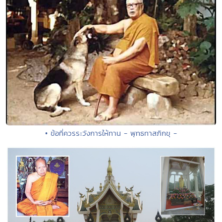
• ข้อที่ควรระวังการให้ทาน - พุทธทาสภิกขุ -