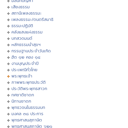
มิลินทปัญหา
เสียงธรรม
สถานีเพลงธรรมะ
เพลงธรรมะ/ดนตรีสมาธิ
ธรรมะปฏิบัติ
คลังแสงแห่งธรรม
บทสวดมนต์
หลักธรรมนำสุขฯ
กรรมฐานประจำวันเกิด
ฮีต ๑๒ คอง ๑๔
งานบุญประจำปี
ประเพณีทั่วไทย
พระพุทธเจ้า
ภาพพระพุทธประวัติ
ประวัติพระพุทธสาวก
ทศชาติชาดก
นิทานชาดก
พุทธวจนในธรรมบท
มงคล ๓๘ ประการ
พุทธศาสนสุภาษิต
พุทธศาสนสุภาษิต ๖๒๑