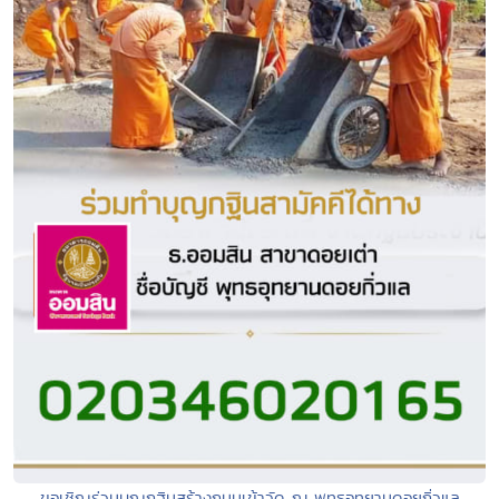
ขอเชิญร่วมบุญกฐินสร้างถนนเข้าวัด ณ พุทธอุทยานดอยกิ่วแล