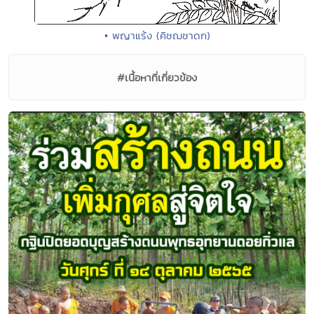
• พญาแร้ง (คิชฌชาดก)
#เนื้อหาที่เกี่ยวข้อง