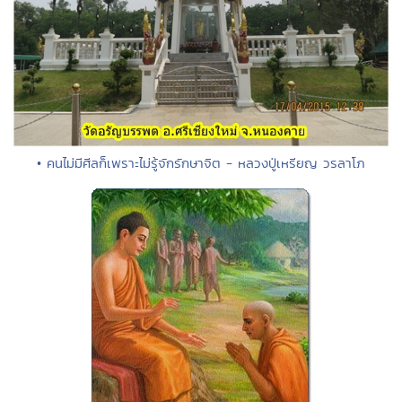
• คนไม่มีศีลก็เพราะไม่รู้จักรักษาจิต - หลวงปู่เหรียญ วรลาโภ