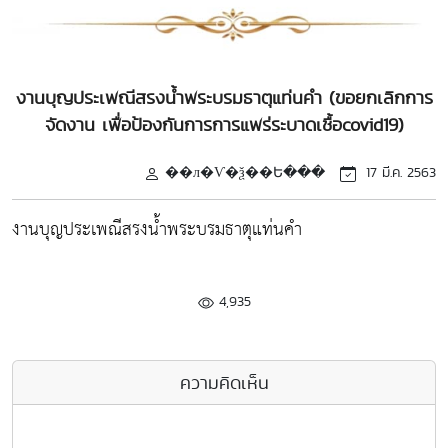
งานบุญประเพณีสรงน้ำพระบรมธาตุแท่นคำ (ขอยกเลิกการ
จัดงาน เพื่อป้องกันการการแพร่ระบาดเชื้อcovid19)
��л�Ѵ�ѯ��Ե���
17 มี.ค. 2563
งานบุญประเพณีสรงน้ำพระบรมธาตุแท่นคำ
4,935
ความคิดเห็น