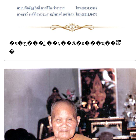
�ҹ�ح���ླ��ç��Ӿ�к���ҵ��蹤
�