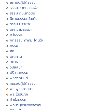
สถานปฏิบัติธรรม
ธรรมะจากหลวงพ่อ
ธรรมะกับเยาวชน
นิทานธรรมะบันเทิง
ธรรมะบรรยาย
บทความธรรมะ
กวีธรรมะ
คติธรรม คำคม โดนใจ
กรรม
ศีล
บุญทาน
สมาธิ
วิปัสสนา
ปริวาสกรรม
ฟังสวดมนต์
คอร์สปฏิบัติธรรม
พระพุทธศาสนา
พระไตรปิฏก
หัวข้อธรรม
พจนานุกรมพุทธศาสน์