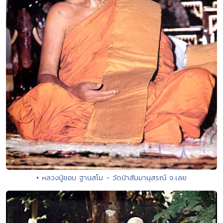
• หลวงปู่ชอบ ฐานสโม - วัดป่าสัมมานุสรณ์ จ.เลย