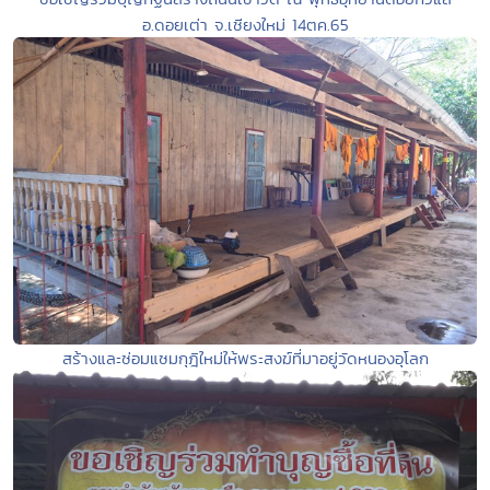
อ.ดอยเต่า จ.เชียงใหม่ 14ตค.65
สร้างและซ่อมแซมกุฎิใหม่ให้พระสงฆ์ที่มาอยู่วัดหนองอุโลก