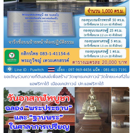
ขอเชิญร่วมถวายที่ดินสงฆ์เพื่อสร้าง“วัดพุทธเคปทาวน์”วัดไทยเเห่งที่2ใน
แอฟริกาใต้ เมืองเคปทาวน์ ปท.แอฟริกาใต้