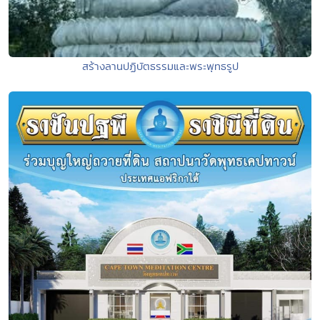
สร้างลานปฏิบัตธรรมและพระพุทธรูป