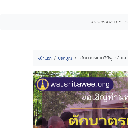
พระพุทธศาสนา
ธ
"ตักบาตรแบบวิถีพุทธ" และ
หน้าแรก
บอกบุญ