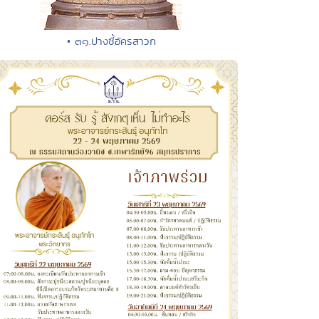
• ๓๑.ปางชี้อัครสาวก