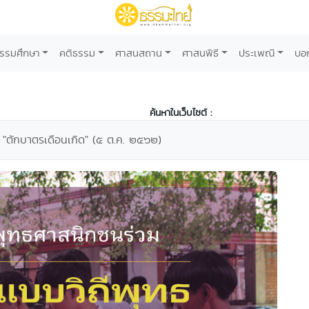
รรมศึกษา
คติธรรม
ศาสนสถาน
ศาสนพิธี
ประเพณี
บอ
ค้นหาในเว็บไซต์ :
 "ตักบาตรเดือนเกิด" (๕ ต.ค. ๒๕๖๒)