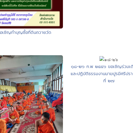
อเชิญทำบุญซื้อที่ดินถวายวัด
๑๘-๒๖ ก.พ ๒๕๕๖ ขอเชิญร่วมเดิ
และปฏิบัติธรรมงานมาฆปูรมีศรีปราจ
ที่ ๒๗