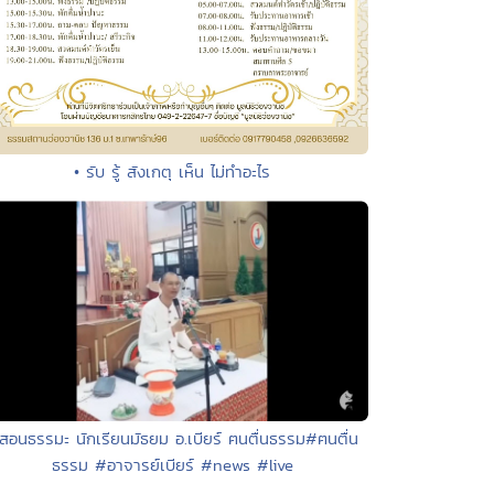
• รับ รู้ สังเกตุ เห็น ไม่ทำอะไร
 สอนธรรมะ นักเรียนมัธยม อ.เบียร์ ฅนตื่นธรรม#ฅนตื่น
ธรรม #อาจารย์เบียร์ #news #live