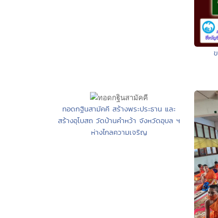
ข
ทอดกฐินสามัคคี สร้างพระประธาน และ
สร้างอุโบสถ วัดบ้านคำหว้า จังหวัดอุบล ฯ
ห่างไกลความเจริญ