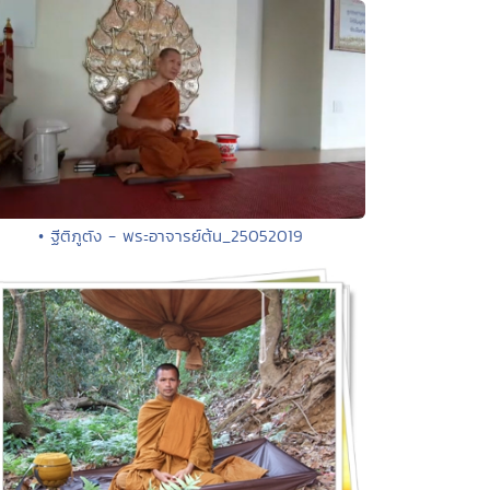
• ฐีติภูตัง - พระอาจารย์ต้น_25052019