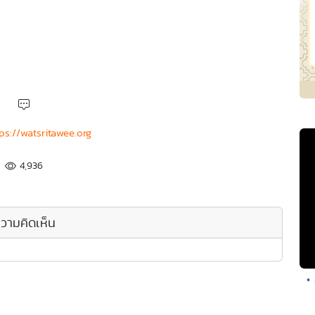
ps://watsritawee.org
4,936
วามคิดเห็น
•