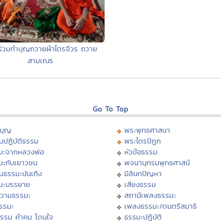
ร่วมทำบุญถวายผ้าไตรจีวร ถวาย
สามเณร
Go To Top
บุญ
พระพุทธศาสนา
นปฏิบัติธรรม
พระไตรปิฏก
มะจากหลวงพ่อ
หัวข้อธรรม
มะกับเยาวชน
พจนานุกรมพุทธศาสน์
นธรรมะบันเทิง
มิลินทปัญหา
มะบรรยาย
เสียงธรรม
วามธรรมะ
สถานีเพลงธรรมะ
ธรรมะ
เพลงธรรมะ/ดนตรีสมาธิ
ธรรม คำคม โดนใจ
ธรรมะปฏิบัติ