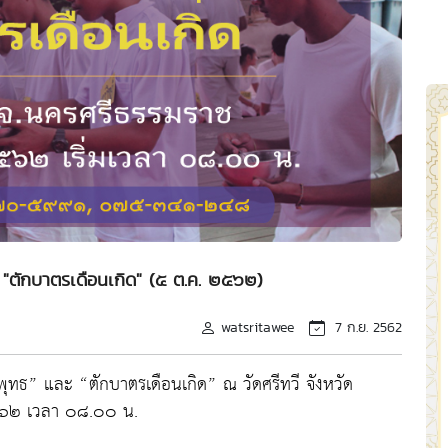
 "ตักบาตรเดือนเกิด" (๕ ต.ค. ๒๕๖๒)
watsritawee
7 ก.ย. 2562
ุทธ” และ “ตักบาตรเดือนเกิด” ณ วัดศรีทวี จังหวัด
๒๕๖๒ เวลา ๐๘.๐๐ น.