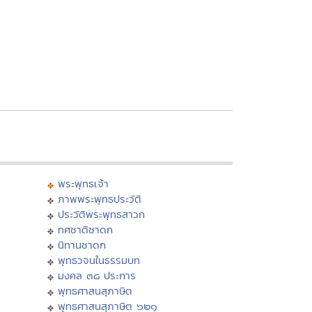
พระพุทธเจ้า
ภาพพระพุทธประวัติ
ประวัติพระพุทธสาวก
ทศชาติชาดก
นิทานชาดก
พุทธวจนในธรรมบท
มงคล ๓๘ ประการ
พุทธศาสนสุภาษิต
พุทธศาสนสุภาษิต ๖๒๑