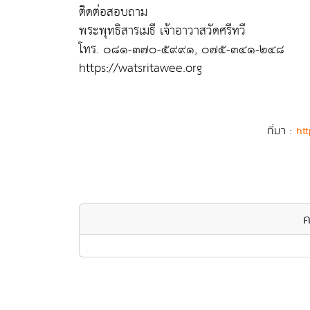
ติดต่อสอบถาม
พระพุทธิสารเมธี เจ้าอาวาสวัดศรีทวี
โทร. ๐๘๑-๓๗๐-๕๙๙๑, ๐๗๕-๓๔๑-๒๔๘
https://watsritawee.org
ที่มา :
htt
ค