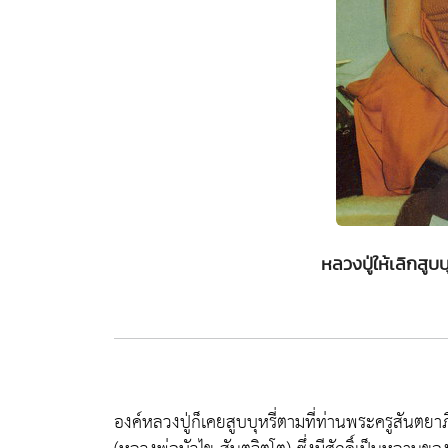
หลวงปู่ให้เลิกสูบบ
องค์หลวงปู่ก็เคยสูบบุหรี่ตามที่ท่านพระครูสันตยา