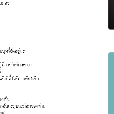
เสมอว่า
ุหรี่จัดอยู่นะ
่ที่ลานวัดข้างศาลา
่า
วก็ทิ้งให้ท่านต้องเก็บ
องพื้น
ธีการอันละมุนละม่อมของท่าน
าด"