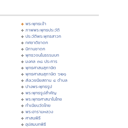
พระพุทธเจ้า
ภาพพระพุทธประวัติ
ประวัติพระพุทธสาวก
ทศชาติชาดก
นิทานชาดก
พุทธวจนในธรรมบท
มงคล ๓๘ ประการ
พุทธศาสนสุภาษิต
พุทธศาสนสุภาษิต ๖๒๑
สังเวชนียสถาน ๔ ตำบล
ปางพระพุทธรูป
พระพุทธรูปสำคัญ
พระพุทธศาสนาในไทย
ทำเนียบวัดไทย
พระอารามหลวง
ศาสนพิธี
อุปสมบทพิธี