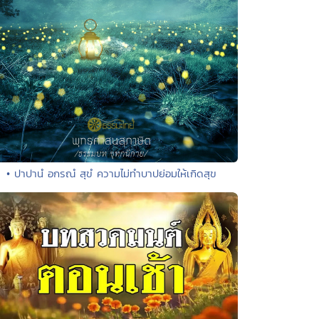
• ปาปานํ อกรณํ สุขํ ความไม่ทำบาปย่อมให้เกิดสุข