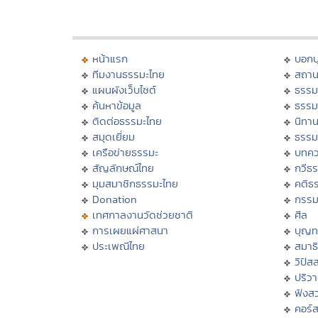
หน้าแรก
บอก
ทีมงานธรรมะไทย
สถาน
แผนผังเว็บไซต์
ธรรม
ค้นหาข้อมูล
ธรรม
ติดต่อธรรมะไทย
นิทาน
สมุดเยี่ยม
ธรรม
เครือข่ายธรรมะ
บทคว
สัญลักษณ์ไทย
กวีธ
มุมสมาชิกธรรมะไทย
คติธ
Donation
กรร
เทศกาลงานวัดช่วยชาติ
ศีล
การเผยแผ่ศาสนา
บุญท
ประเพณีไทย
สมาธิ
วิปัส
ปริว
ฟังส
คอร์ส