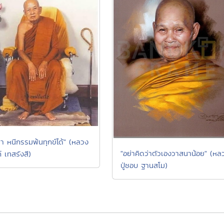
า หนีกรรมพ้นทุกข์ได้" (หลวง
"อย่าคิดว่าตัวเองวาสนาน้อย" (หล
ก์ เทสรังสี)
ปู่ชอบ ฐานสโม)