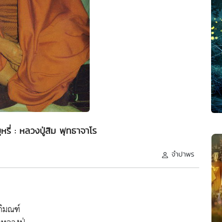
ุหรี่ : หลวงปู่สิม พุทธาจาโร
จำปาพร
ภิมณฑ์