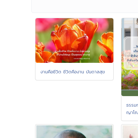
งานคือชีวิต ชีวิตคืองาน บันดาลสุข
ธรรมท
ญาโ