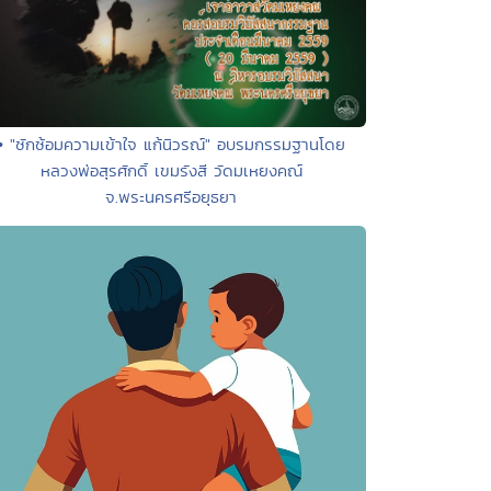
• "ซักซ้อมความเข้าใจ แก้นิวรณ์" อบรมกรรมฐานโดย
หลวงพ่อสุรศักดิ์ เขมรังสี วัดมเหยงคณ์
จ.พระนครศรีอยุธยา