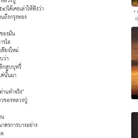
งหลวงปู่
)ได้เคยเล่าให้ฟังว่า
• 
นจนถึงกรุงทอง
ป
ทษของมัน
การไอ
เชียงใหม่
บว่า
กสูบบุหรี่
แต่นั้นมา
ท่านทำจริง"
ยวของหลวงปู่
่าน
ามาตรการบางอย่าง
ผล