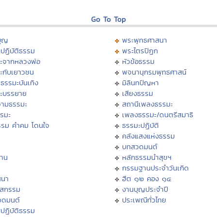
Go To Top
บุญ
พระพุทธศาสนา
ปฏิบัติธรรม
พระไตรปิฏก
ะจากหลวงพ่อ
หัวข้อธรรม
ะกับเยาวชน
พจนานุกรมพุทธศาสน์
ธรรมะบันเทิง
มิลินทปัญหา
ะบรรยาย
เสียงธรรม
ามธรรมะ
สถานีเพลงธรรมะ
รรมะ
เพลงธรรมะ/ดนตรีสมาธิ
รรม คำคม โดนใจ
ธรรมะปฏิบัติ
ม
คลังแสงแห่งธรรม
บทสวดมนต์
าน
หลักธรรมนำสุขฯ
กรรมฐานประจำวันเกิด
สนา
ฮีต ๑๒ คอง ๑๔
าสกรรม
งานบุญประจำปี
วดมนต์
ประเพณีทั่วไทย
ปฏิบัติธรรม