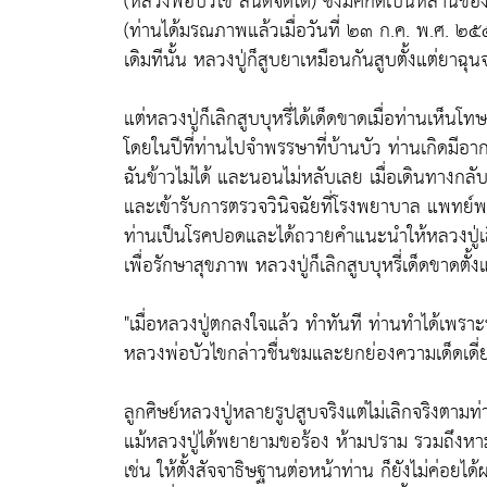
(หลวงพ่อบัวไข สันตจิตโต) ซึ่งมีศักดิ์เป็นหลานขอ
(ท่านได้มรณภาพแล้วเมื่อวันที่ ๒๓ ก.ค. พ.ศ. ๒๕๕๔
เดิมทีนั้น หลวงปู่ก็สูบยาเหมือนกันสูบตั้งแต่ยาฉุ
แต่หลวงปู่ก็เลิกสูบบุหรี่ได้เด็ดขาดเมื่อท่านเห็นโ
โดยในปีที่ท่านไปจำพรรษาที่บ้านบัว ท่านเกิดมีอา
ฉันข้าวไม่ได้ และนอนไม่หลับเลย เมื่อเดินทางกลับ
และเข้ารับการตรวจวินิจฉัยที่โรงพยาบาล แพทย์พ
ท่านเป็นโรคปอดและได้ถวายคำแนะนำให้หลวงปู่เลิ
เพื่อรักษาสุขภาพ หลวงปู่ก็เลิกสูบบุหรี่เด็ดขาดตั้ง
"เมื่อหลวงปู่ตกลงใจแล้ว ทำทันที ท่านทำได้เพราะ
หลวงพ่อบัวไขกล่าวชื่นชมและยกย่องความเด็ดเดี่
ลูกศิษย์หลวงปู่หลายรูปสูบจริงแต่ไม่เลิกจริงตามท
แม้หลวงปู่ได้พยายามขอร้อง ห้ามปราม รวมถึงห
เช่น ให้ตั้งสัจจาธิษฐานต่อหน้าท่าน ก็ยังไม่ค่อยได้