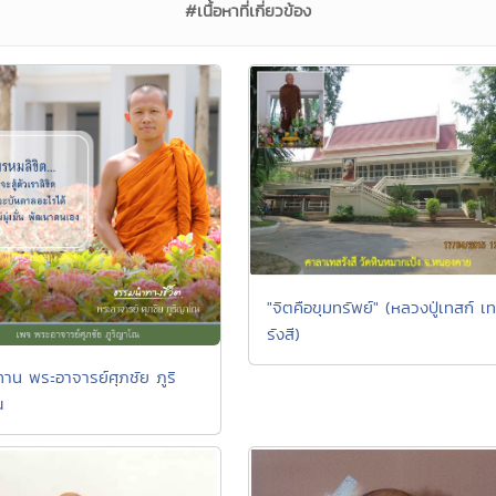
#เนื้อหาที่เกี่ยวข้อง
"จิตคือขุมทรัพย์" (หลวงปู่เทสก์ เ
รังสี)
าน พระอาจารย์ศุภชัย ภูริ
ณ