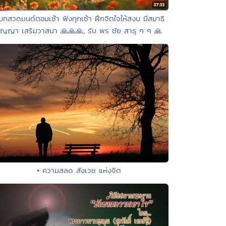
บทสวดมนต์ตอนเช้า ฟังทุกเช้า ฝึกจิตใจให้สงบ มีสมาธิ
ัญญา เสริมวาสนา 🙏🙏🙏, รับ พร ชัย สาธุ ๆ ๆ 🙏
• ความสลด สังเวช แห่งจิต