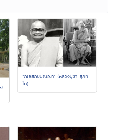
"กิเลสกับปัญญา" (หลวงปู่ชา สุภัท
โท)
ทส