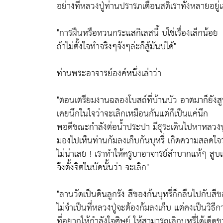
อย่างที่หลวงปู่ท่านปรารภเตือนสติเราทั้งหลายอยู่
"การฝืนหรือทวนกระแสกิเลสนี้ บ่ใช่เรื่องเล็กน้อย
ถ้าไม่ตั้งใจทำจริงๆจังๆล่ะก็สู้มันบ่ได้"
ท่านพระอาจารย์องค์หนึ่งเล่าว่า
"ตอนเตรียมงานฉลองโบสถ์ที่บ้านบัว อาตมาก็ยังสูบบ
เคยนึกในใจว่าจะเลิกเหมือนกันแต่ก็เป็นแค่นึก
พอดีขณะกำลังต่อน้ำประปา มีธุระเดินไปหาหลวงปู
มองไปเห็นท่านก้มลงเก็บก้นบุหรี่ เกิดความสลดใจว
ไม่น่าเลย ! เราทำให้ครูบาอาจารย์ลำบากแท้ๆ สูบแล้
จึงตั้งจิตในบัดนั้นว่า จะเลิก"
"ลานวัดเป็นดินลูกรัง สีของก้นบุหรี่ก็กลืนไปกับสีข
ไม่จำเป็นที่หลวงปู่จะต้องก้มลงเก็บ แต่คงเป็นวิ
ที่อยากให้กำลังใจศิษย์ ให้สามารถเลิกบุหรี่ได้เด็ดข