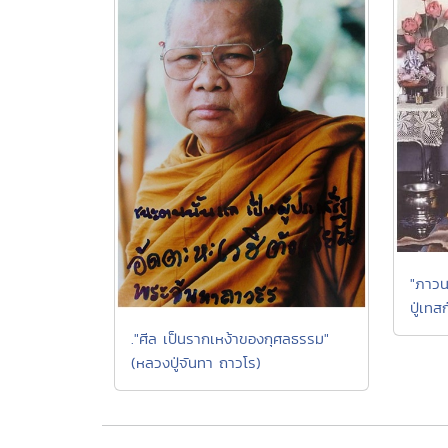
"ภาวน
ปู่เทส
."ศีล เป็นรากเหง้าของกุศลธรรม"
(หลวงปู่จันทา ถาวโร)