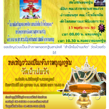
ขอเชิญร่วมเป็นเจ้าภาพทอดกฐินสามัคคี "สำนึกในบ้านเกิด" วัดห้วยถั่ว
ใต้