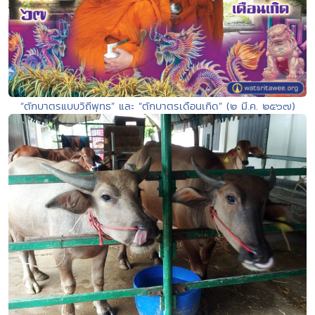
“ตักบาตรแบบวิถีพุทธ” และ “ตักบาตรเดือนเกิด” (๒ มี.ค. ๒๕๖๗)