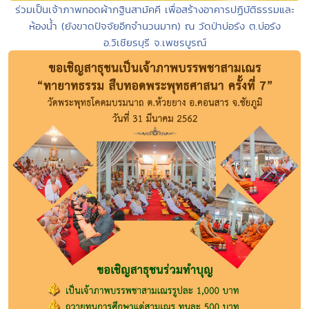
ร่วมเป็นเจ้าภาพทอดผ้ากฐินสามัคคี เพื่อสร้างอาคารปฏิบัติธรรมและ
ห้องน้ำ (ยังขาดปัจจัยอีกจำนวนมาก) ณ วัดป่าบ่อรัง ต.บ่อรัง
อ.วิเชียรบุรี จ.เพชรบูรณ์