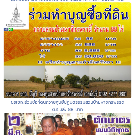
ขอเชิญร่วมซื้อที่ดินถวายศูนย์ปฏิบัติธรรมสวนป่ามหาจักรพรรดิ์
ต.ร.มล่ะ 88 บาท