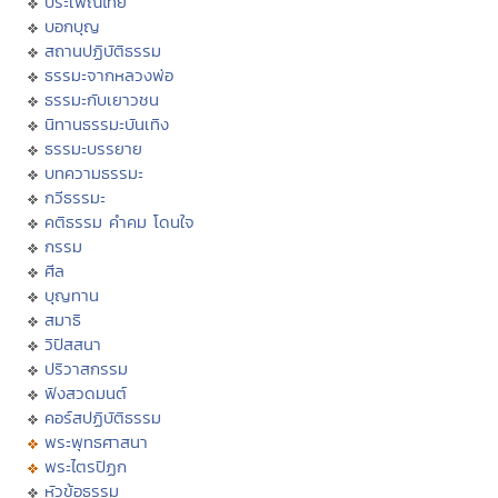
ประเพณีไทย
บอกบุญ
สถานปฏิบัติธรรม
ธรรมะจากหลวงพ่อ
ธรรมะกับเยาวชน
นิทานธรรมะบันเทิง
ธรรมะบรรยาย
บทความธรรมะ
กวีธรรมะ
คติธรรม คำคม โดนใจ
กรรม
ศีล
บุญทาน
สมาธิ
วิปัสสนา
ปริวาสกรรม
ฟังสวดมนต์
คอร์สปฏิบัติธรรม
พระพุทธศาสนา
พระไตรปิฏก
หัวข้อธรรม