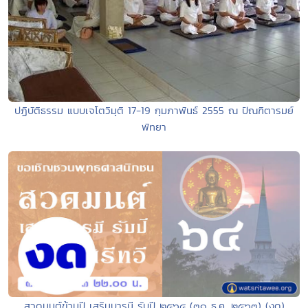
ปฏิบัติธรรม แบบเจโตวิมุติ 17-19 กุมภาพันธ์ 2555 ณ ปัณฑิตารมย์
พัทยา
สวดมนต์ข้ามปี เสริมบารมี รับปี ๒๕๖๔ (๓๑ ธ.ค. ๒๕๖๓) (งด)