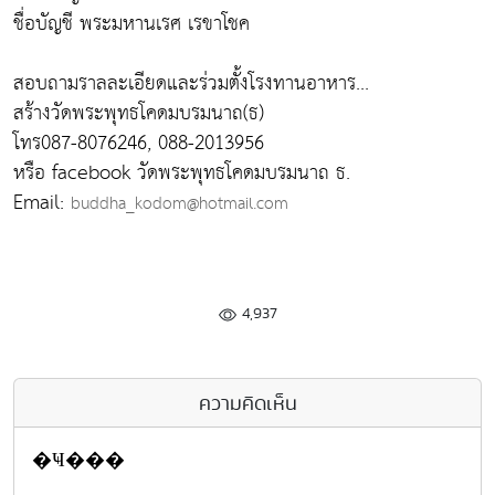
ชื่อบัญชี พระมหานเรศ เรขาโชค
สอบถามราลละเอียดและร่วมตั้งโรงทานอาหาร...
สร้างวัดพระพุทธโคดมบรมนาถ(ธ)
โทร087-8076246, 088-2013956
หรือ facebook วัดพระพุทธโคดมบรมนาถ ธ.
Email:
buddha_kodom@hotmail.com
4,937
ความคิดเห็น
�Ҹ���