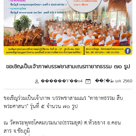
ขอเชิญเป็นเจ้าภาพบรรพชาสามเณรทายาทธรรม ๗๐ รูป
������Ѵ��оط�⤴��
4 ม.ค. 2560
ขอเชิญร่วมเป็นเจ้าภาพ บรรพชาสามเณร "ทายาทธรรม สืบ
พระศาสนา" รุ่นที่ ๕ จำนวน ๗๐ รูป
ณ วัดพระพุทธโคดมบรมนาถ(ธรรมยุต) ต.ห้วยยาง อ.คอน
สาร จ.ชัยภูมิ