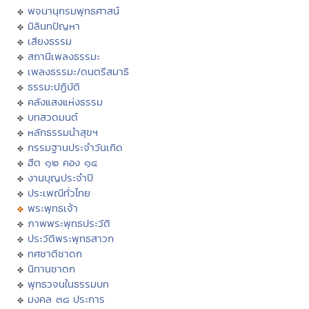
พจนานุกรมพุทธศาสน์
มิลินทปัญหา
เสียงธรรม
สถานีเพลงธรรมะ
เพลงธรรมะ/ดนตรีสมาธิ
ธรรมะปฏิบัติ
คลังแสงแห่งธรรม
บทสวดมนต์
หลักธรรมนำสุขฯ
กรรมฐานประจำวันเกิด
ฮีต ๑๒ คอง ๑๔
งานบุญประจำปี
ประเพณีทั่วไทย
พระพุทธเจ้า
ภาพพระพุทธประวัติ
ประวัติพระพุทธสาวก
ทศชาติชาดก
นิทานชาดก
พุทธวจนในธรรมบท
มงคล ๓๘ ประการ