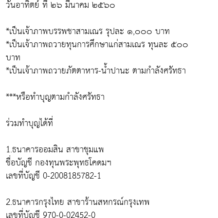
วันอาทิตย์ ที่ ๒๖ มีนาคม ๒๕๖๐
*เป็นเจ้าภาพบรรพชาสามเณร รุปละ ๑,๐๐๐ บาท
*เป็นเจ้าภาพถวายทุนการศึกษาแก่สามเณร ทุนละ ๕๐๐
บาท
*เป็นเจ้าภาพถวายภัตตาหาร-น้ำปานะ ตามกำลังศรัทธา
***หรือทำบุญตามกำลังศรัทธา
ร่วมทำบุญได้ที่
1.ธนาคารออมสิน สาขาชุมแพ
ชื่อบัญชี กองทุนพระพุทธโคดมฯ
เลขที่บัญชี 0-2008185782-1
2.ธนาคารกรุงไทย สาขาร้านสหกรณ์กรุงเทพ
เลขที่บัญชี 970-0-02452-0