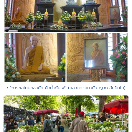
• "การขอโทษขออภัย คือน้ำดับไฟ" (หลวงตามหาบัว ญาณสัมปันโน)