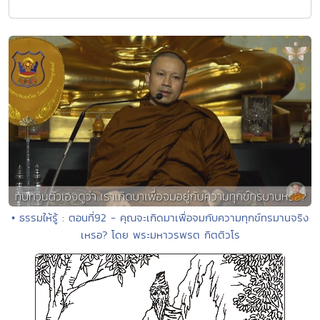
• ธรรมให้รู้ : ตอนที่92 - คุณจะเกิดมาเพื่อจมกับความทุกข์ทรมานจริง
เหรอ? โดย พระมหาวรพรต กิตติวโร