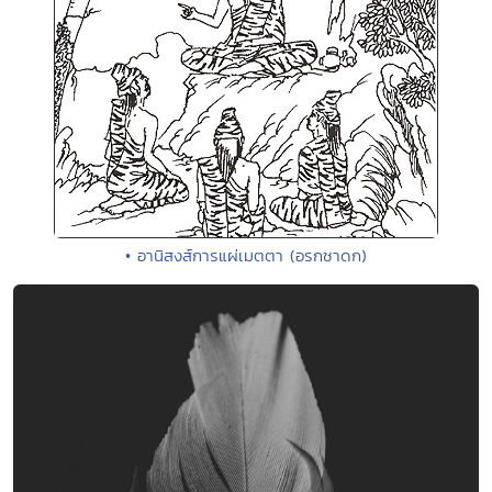
• อานิสงส์การแผ่เมตตา (อรกชาดก)