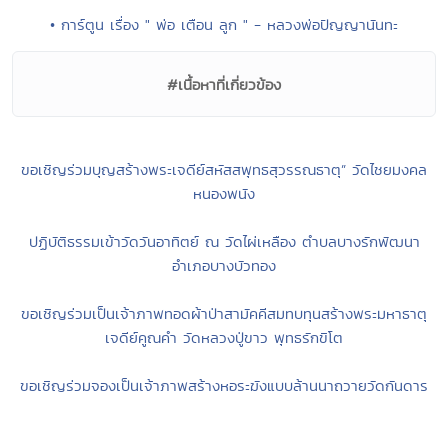
• ๕๖.ปางประทานพร ( ยืน)
• "ธรรมารมณ์ จิตหลงอารมณ์" (หลวงตามหาบัว ญาณสัมปันโน)
• สมถะ..วิปัสสนา - สมเด็จพระพุทธโฆษาจารย์ (ป.อ.ปยุตโต)
• 15 Minute Deep Meditation Music for Positive Energy • Relax
Mind Body, Inner Peace
• การ์ตูน เรื่อง " พ่อ เตือน ลูก " - หลวงพ่อปัญญานันทะ
#เนื้อหาที่เกี่ยวข้อง
ขอเชิญร่วมบุญสร้างพระเจดีย์สหัสสพุทธสุวรรณธาตุ” วัดไชยมงคล