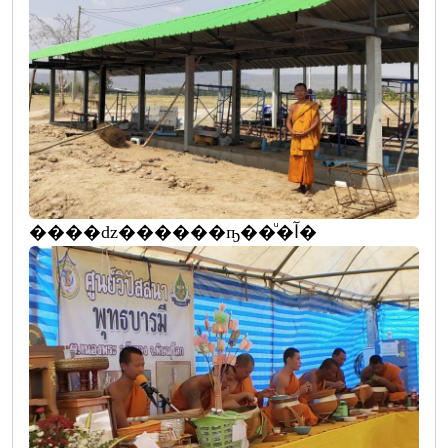
����ǳ������ҧ��ͧ�آ�