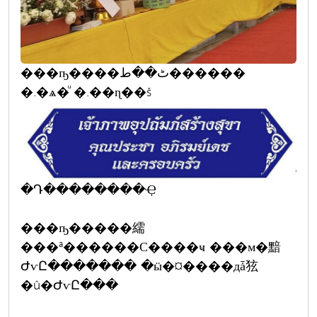
���ҧ����ٹ��ط������
�.�ѧ�ͧ �.��ɳ��š
�Դ��������Ҿ