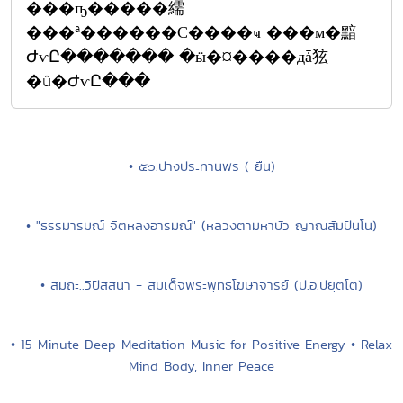
���ҧ�����繻
���ª������С����ҹ ���м�黯
ԺѵԸ������� �ӹ�¤����дǡ㹡
�û�ԺѵԸ���
���ҧ�����繻
���ª������С����ҹ ���м�黯
ԺѵԸ������� �ӹ�¤����дǡ㹡
�û�ԺѵԸ���