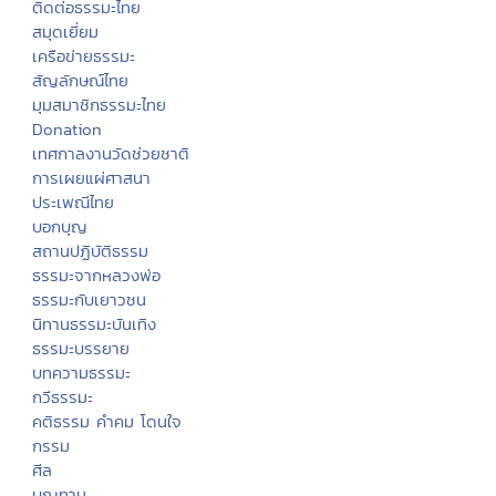
วัดบ้านอุดมชาติ 61หมู่8 ตำบลเมืองศรีใค อำเภอวารินชำราบ จังหวัด
อุบลราชธานี 34190
Go To Top
หน้าแรก
ทีมงานธรรมะไทย
แผนผังเว็บไซต์
ค้นหาข้อมูล
ติดต่อธรรมะไทย
สมุดเยี่ยม
เครือข่ายธรรมะ
สัญลักษณ์ไทย
มุมสมาชิกธรรมะไทย
Donation
เทศกาลงานวัดช่วยชาติ
การเผยแผ่ศาสนา
ประเพณีไทย