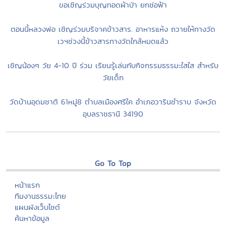
หนองพนัง
ปฏิบัติธรรมเข้าวัดวันอาทิตย์ ณ วัดไผ่เหลือง ตำบลบางรักพัฒนา
อำเภอบางบัวทอง
ขอเชิญร่วมเป็นเจ้าภาพทอดผ้าป่าสามัคคีสมทบทุนสร้างพระมหาธาตุ
เจดีย์คูณคำ วัดหลวงปู่ขาว พุทธรักขิโต
ขอเชิญร่วมจองเป็นเจ้าภาพสร้างหอระฆังแบบล้านนาถวายวัดกันดาร
ขอเชิญร่วมบุญทอดผ้าป่า ยกช่อฟ้า
ตอนนี้หลวงพ่อ เชิญร่วมบริจาคข้าวสาร. อาหารแห้ง ถวายให้ทางวัด
เวฯช่วงนี้ข้าวสารทางวัดใกล้หมดแล้ว
เชิญน้องๆ วัย 4-10 ปี ร่วม เรียนรู้เล่นกับกิจกรรมธรรมะใสใส สำหรับ
วัยเด็ก