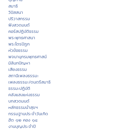
บอกบุญ
สถานปฏิบัติธรรม
ธรรมะจากหลวงพ่อ
ธรรมะกับเยาวชน
นิทานธรรมะบันเทิง
ธรรมะบรรยาย
บทความธรรมะ
กวีธรรมะ
คติธรรม คำคม โดนใจ
กรรม
ศีล
บุญทาน
สมาธิ
วิปัสสนา
ปริวาสกรรม
ฟังสวดมนต์
คอร์สปฏิบัติธรรม
พระพุทธศาสนา
พระไตรปิฏก
หัวข้อธรรม