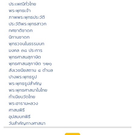
พจนานุกรมพุทธศาสน์
มิลินทปัญหา
เสียงธรรม
สถานีเพลงธรรมะ
เพลงธรรมะ/ดนตรีสมาธิ
ธรรมะปฏิบัติ
คลังแสงแห่งธรรม
บทสวดมนต์
หลักธรรมนำสุขฯ
กรรมฐานประจำวันเกิด
ฮีต ๑๒ คอง ๑๔
งานบุญประจำปี
ประเพณีทั่วไทย
พระพุทธเจ้า
ภาพพระพุทธประวัติ
ประวัติพระพุทธสาวก
ทศชาติชาดก
นิทานชาดก
พุทธวจนในธรรมบท
มงคล ๓๘ ประการ