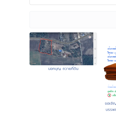
บอกบุญ ถวายที่ดิน
ขอเชิญ
บรรพช