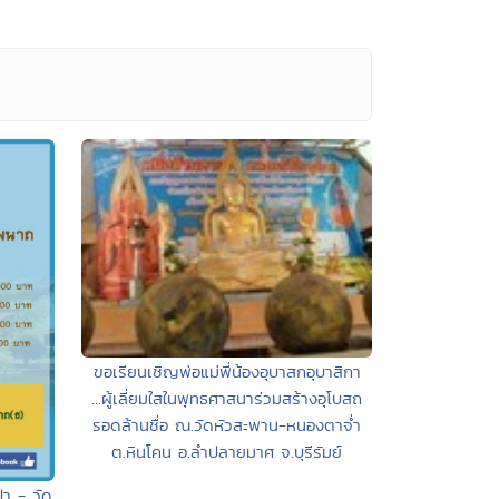
ขอเรียนเชิญพ่อแม่พี่น้องอุบาสกอุบาสิกา
...ผู้เลี่ยมใสในพุทธศาสนาร่วมสร้างอุโบสถ
รอดล้านชื่อ ณ.วัดหัวสะพาน-หนองตาจ่ำ
ต.หินโคน อ.ลำปลายมาศ จ.บุรีรัมย์
า - วัด