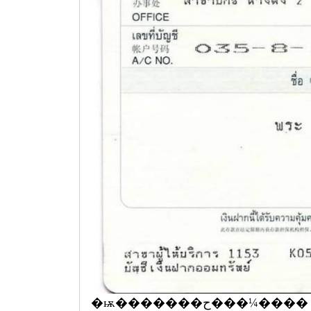
�ѭ�������ح���¼��