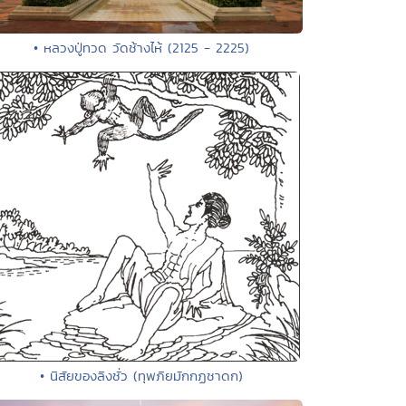
• หลวงปู่ทวด วัดช้างไห้ (2125 - 2225)
• นิสัยของลิงชั่ว (ทุพภิยมักกฏชาดก)