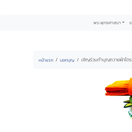
พระพุทธศาสนา
ธ
เชิญร่วมทำบุญถวายผ้าไต
หน้าแรก
บอกบุญ