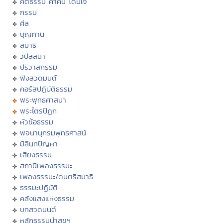
คติธรรม คำคม โดนใจ
กรรม
ศีล
บุญทาน
สมาธิ
วิปัสสนา
ปริวาสกรรม
ฟังสวดมนต์
คอร์สปฏิบัติธรรม
พระพุทธศาสนา
พระไตรปิฏก
หัวข้อธรรม
พจนานุกรมพุทธศาสน์
มิลินทปัญหา
เสียงธรรม
สถานีเพลงธรรมะ
เพลงธรรมะ/ดนตรีสมาธิ
ธรรมะปฏิบัติ
คลังแสงแห่งธรรม
บทสวดมนต์
หลักธรรมนำสุขฯ