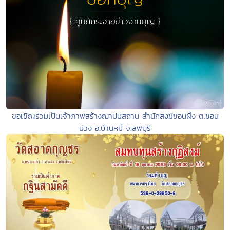
ขอเชิญร่วมเป็นเจ้าภาพสร้างฌาปนสถาน สำนักสงฆ์ชอนผึ้ง ต.ชอน
ม่วง อ.บ้านหมี่ จ.ลพบุรี