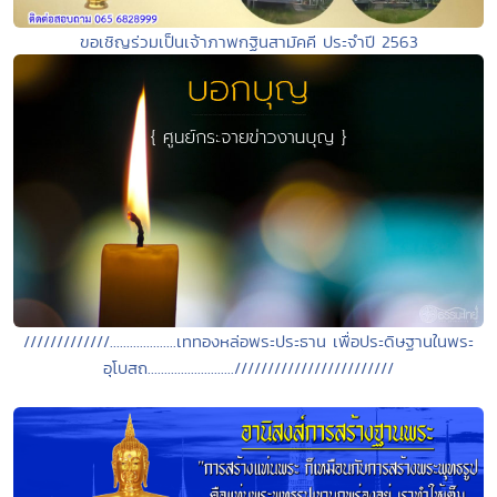
ขอเชิญร่วมเป็นเจ้าภาพกฐินสามัคคี ประจำปี 2563
/////////////....................เททองหล่อพระประธาน เพื่อประดิษฐานในพระ
อุโบสถ..........................////////////////////////