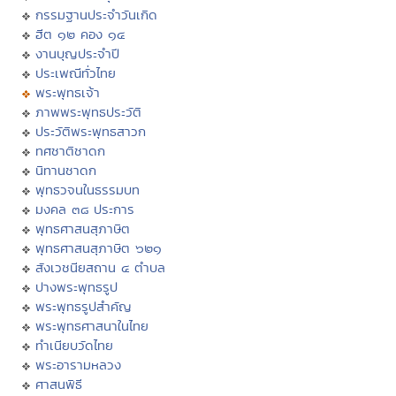
กรรมฐานประจำวันเกิด
ฮีต ๑๒ คอง ๑๔
งานบุญประจำปี
ประเพณีทั่วไทย
พระพุทธเจ้า
ภาพพระพุทธประวัติ
ประวัติพระพุทธสาวก
ทศชาติชาดก
นิทานชาดก
พุทธวจนในธรรมบท
มงคล ๓๘ ประการ
พุทธศาสนสุภาษิต
พุทธศาสนสุภาษิต ๖๒๑
สังเวชนียสถาน ๔ ตำบล
ปางพระพุทธรูป
พระพุทธรูปสำคัญ
พระพุทธศาสนาในไทย
ทำเนียบวัดไทย
พระอารามหลวง
ศาสนพิธี