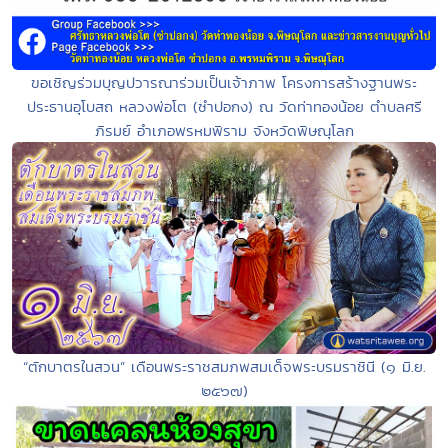
ขอเชิญร่วมบุญปวารณาร่วมเป็นเจ้าภาพ โครงการสร้างฐานพระ
ประธานอุโบสถ หลวงพ่อโต (ซำปอกง) ณ วัดท่าทองน้อย ตำบลศรี
ภิรมย์ อำเภอพรหมพิราม จังหวัดพิษณุโลก
“ตักบาตรในสวน” เดือนพระราชสมภพสมเด็จพระบรมราชินี (๑ มิ.ย.
๒๕๖๗)