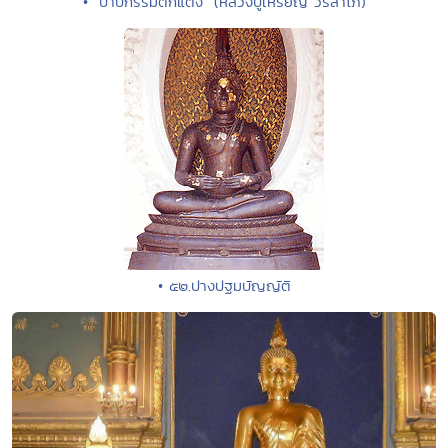
• "บาปกรรมตกแต่ง" (หลวงปู่เหรียญ วรลาโภ)
• ๕๒.ปางปฐมบัญญัติ