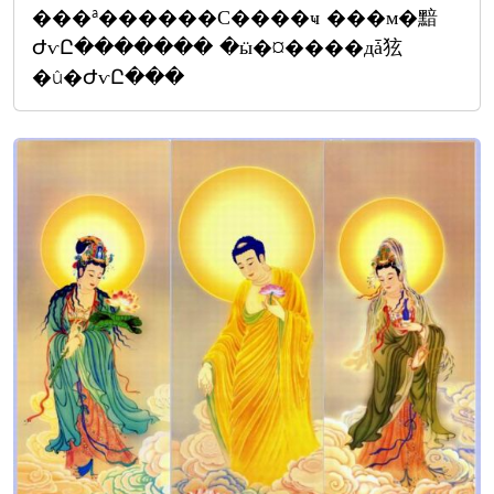
���ª������С����ҹ ���м�黯
ԺѵԸ������� �ӹ�¤����дǡ㹡
�û�ԺѵԸ���