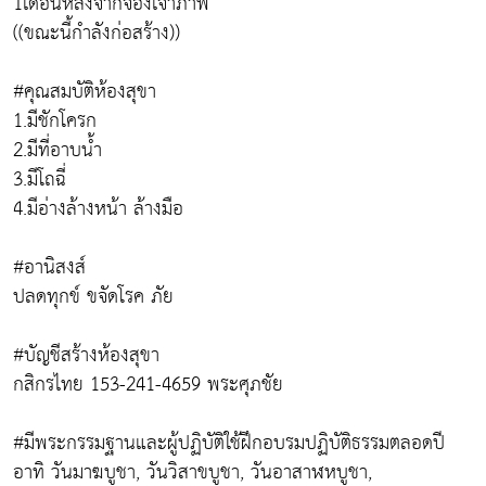
1เดือนหลังจากจองเจ้าภาพ
((ขณะนี้กำลังก่อสร้าง))
#คุณสมบัติห้องสุขา
1.มีชักโครก
2.มีที่อาบน้ำ
3.มีโถฉี่
4.มีอ่างล้างหน้า ล้างมือ
#อานิสงส์
ปลดทุกข์ ขจัดโรค ภัย
#บัญชีสร้างห้องสุขา
กสิกรไทย 153-241-4659 พระศุภชัย
#มีพระกรรมฐานและผู้ปฏิบัติใช้ฝึกอบรมปฏิบัติธรรมตลอดปี
อาทิ วันมาฆบูชา, วันวิสาขบูชา, วันอาสาฬหบูชา,