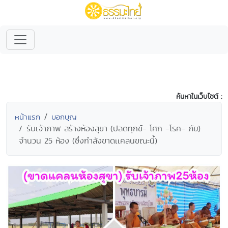
ค้นหาในเว็บไซต์ :
หน้าแรก
บอกบุญ
รับเจ้าภาพ สร้างห้องสุขา (ปลดทุกข์- โศก -โรค- ภัย)
จำนวน 25 ห้อง (ซึ่งกำลังขาดเเคลนขณะนี้)