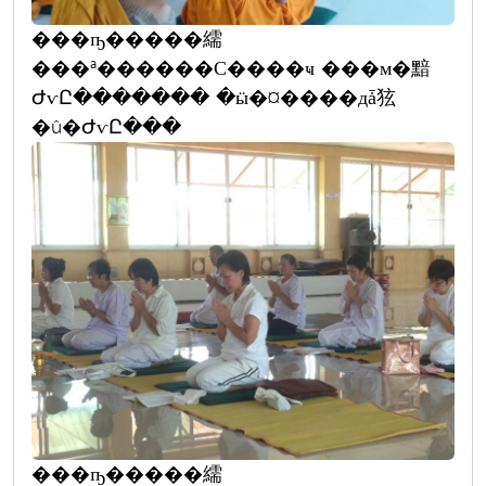
���ҧ�����繻
���ª������С����ҹ ���м�黯
ԺѵԸ������� �ӹ�¤����дǡ㹡
�û�ԺѵԸ���
���ҧ�����繻