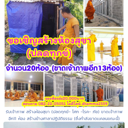
รับเจ้าภาพ สร้างห้องสุขา (ปลดทุกข์- โศก -โรค- ภัย) ขาดเจ้าภาพ
อีก11 ห้อง สร้างข้างศาลาปฏิบัติธรรม (ซึ่งกำลังขาดเเคลนขณะนี้)