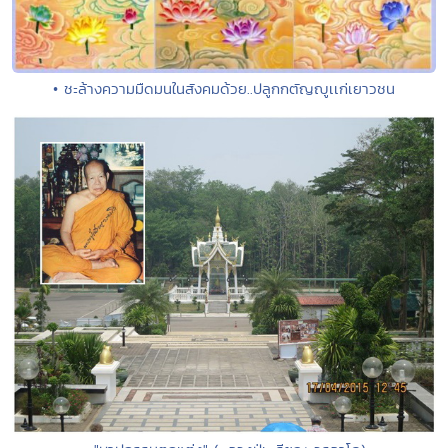
• ชะล้างความมืดมนในสังคมด้วย..ปลูกกตัญญูเเก่เยาวชน