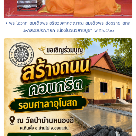
• พระโอวาท สมเด็จพระอริยวงศาคตญาณ สมเด็จพระสังฆราช สกล
มหาสังฆปริณายก เนื่องในวันวิสาขบูชา พ.ศ.๒๕๖๐