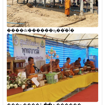
����ǳ������ҧ��ͧ�آ�