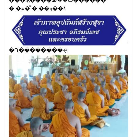
���ҧ����ٹ��ط������
�.�ѧ�ͧ �.��ɳ��š
�Դ��������Ҿ