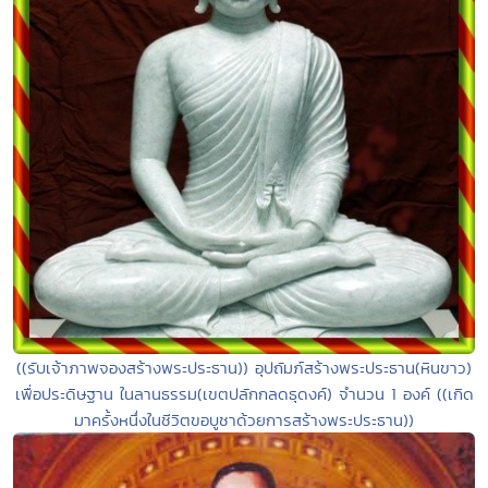
((รับเจ้าภาพจองสร้างพระประธาน)) อุปถัมภ์สร้างพระประธาน(หินขาว)
เพื่อประดิษฐาน ในลานธรรม(เขตปลักกลดธุดงค์) จำนวน 1 องค์ ((เกิด
มาครั้งหนึ่งในชีวิตขอบูชาด้วยการสร้างพระประธาน))