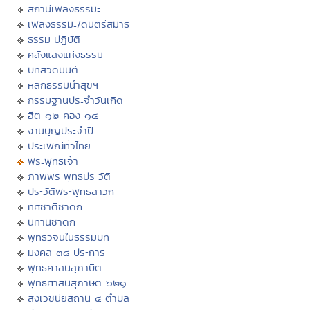
สถานีเพลงธรรมะ
เพลงธรรมะ/ดนตรีสมาธิ
ธรรมะปฏิบัติ
คลังแสงแห่งธรรม
บทสวดมนต์
หลักธรรมนำสุขฯ
กรรมฐานประจำวันเกิด
ฮีต ๑๒ คอง ๑๔
งานบุญประจำปี
ประเพณีทั่วไทย
พระพุทธเจ้า
ภาพพระพุทธประวัติ
ประวัติพระพุทธสาวก
ทศชาติชาดก
นิทานชาดก
พุทธวจนในธรรมบท
มงคล ๓๘ ประการ
พุทธศาสนสุภาษิต
พุทธศาสนสุภาษิต ๖๒๑
สังเวชนียสถาน ๔ ตำบล