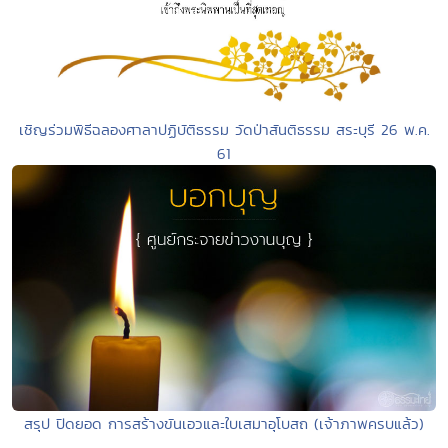
เชิญร่วมพิธีฉลองศาลาปฏิบัติธรรม วัดป่าสันติธรรม สระบุรี 26 พ.ค.
61
สรุป ปิดยอด การสร้างขันเอวและใบเสมาอุโบสถ (เจ้าภาพครบแล้ว)