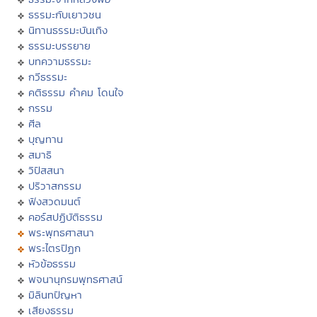
ธรรมะกับเยาวชน
นิทานธรรมะบันเทิง
ธรรมะบรรยาย
บทความธรรมะ
กวีธรรมะ
คติธรรม คำคม โดนใจ
กรรม
ศีล
บุญทาน
สมาธิ
วิปัสสนา
ปริวาสกรรม
ฟังสวดมนต์
คอร์สปฏิบัติธรรม
พระพุทธศาสนา
พระไตรปิฏก
หัวข้อธรรม
พจนานุกรมพุทธศาสน์
มิลินทปัญหา
เสียงธรรม