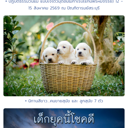
• ปฏิบัติธรรมวันแม่ แบบเจโตวิมุติอันไม่กำเริบ(แก่นพรหมจรรย์) 12 -
15 สิงหาคม 2569 ณ ปัณฑิตารมย์สระบุรี
• นิทานสีขาว...คนขายสุนัข และ ลูกสุนัข 7 ตัว