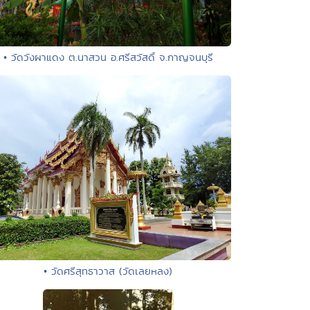
• วัดวังผาแดง ต.นาสวน อ.ศรีสวัสดิ์ จ.กาญจนบุรี
• วัดศรีสุทธาวาส (วัดเลยหลง)