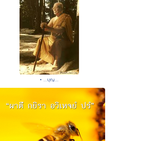
• ....บุญ....