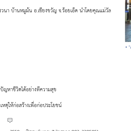
ง​วนา​ บ้าน​หมู​ม้น​ อ.เชียงขวัญ​ จ.ร้อยเอ็ด​ นำโดย​คุณแม่วัล
• 
ปัญหาชีวิตได้อย่างทีความสุข
ตุให้ก่อสร้างเพื่อก่อประโยชน์