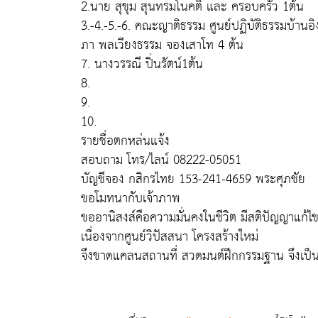
2.นาย สุขุม สุนทรมโนคติ และ ครอบครัว 1ต้น
3.-4.-5.-6. คณะ​ญาติ​ธรรม​ ศูนย์​ปฏิบัติ​ธรรม​บ้าน​อิ
ภา​ พล​เวียง​ธรรม​ จองเสาโท​ 4 ต้น
7. นางวรรณี ปิ่นรัตน์1ต้น
8.
9.
10.
รายชื่อตกหล่นแจ้ง
สอบถาม โทร/ไลน์ 08222-05051
บัญชีจอง กสิกรไทย 153-241-4659 พระศุภชัย
ขอโมทนากับเจ้าภาพ
ขออานิสงส์คือความมั่นคงในชีวิต มีสติปัญญาแก้ไข
เนื่องจากศูนย์วิปัสสนา โครงสร้างใหม่
จึงขาดแคลนสถานที่ สวดมนต์ฝึกกรรมฐาน จึงเป็นเห