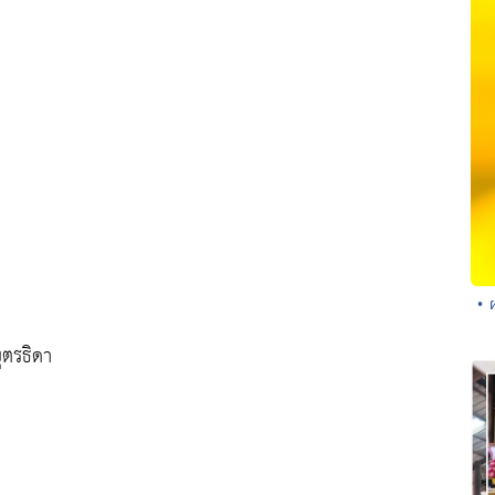
• 
ุตรธิดา