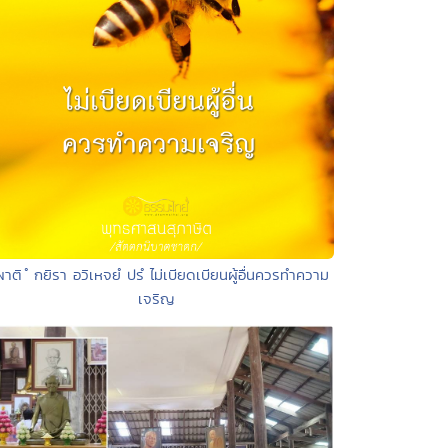
ผาติ ํ กยิรา อวิเหจยํ ปรํ ไม่เบียดเบียนผู้อื่นควรทำความ
เจริญ