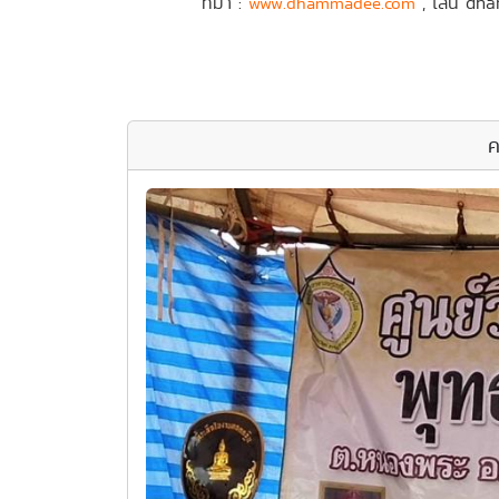
ที่มา :
, ไลน์ dha
www.dhammadee.com
ค