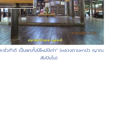
"ละชั่วทำดี เป็นพรทั้งปีใหม่ปีเก่า" (หลวงตามหาบัว ญาณ
สัมปันโน)