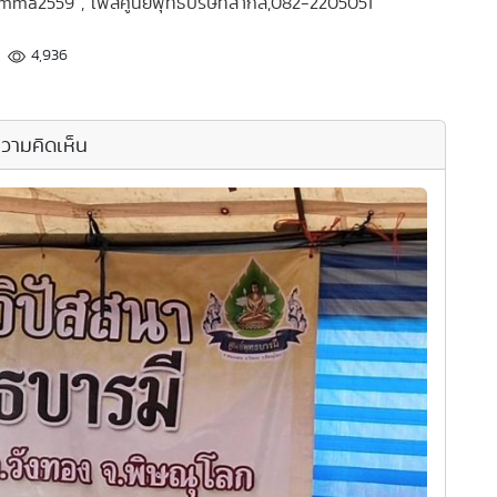
mma2559 , เฟ็สศูนย์พุทธบริษัทสากล,082-2205051
4,936
วามคิดเห็น