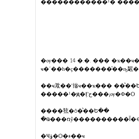
������������¹� ����
�ѹ��� 14 �.�. ��� �ҡ��
ҹ�ʹ��һ�ҫ�������ͧ��ҧ䵹
��ҹ㴷��ʹ㨧ҹ��ҡ��� ��ͪ�
�����¹�ԭ�Ӻح���¡ѹ�Ф�Ѻ
����㹡�õ�ͪ��Ե��
�Ҹؤ�Ѻ�ء��ҹ