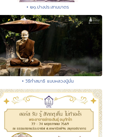
• ๒๑.ปางประสานบาตร
• วิธีทำสมาธิ แบบหลวงปู่มั่น