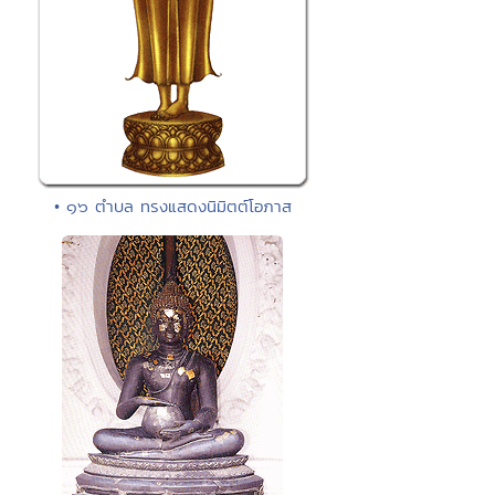
• ๑๖ ตำบล ทรงแสดงนิมิตต์โอภาส