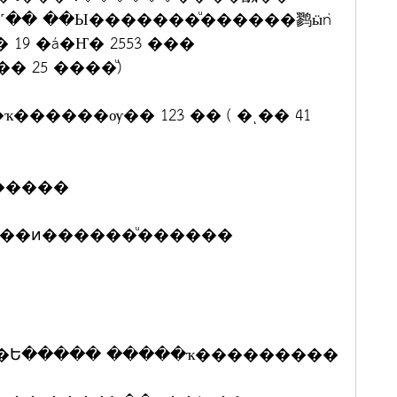
˹�� ��Ы�������ͧ������鹨ӹǹ
19 �á�Ҥ� 2553 ���
� 25 ����ͧ)
�����ѹ�� 123 �� ( �ͺ�� 41
������
���ͷ������ͧ������
ͪ��Ե����� �����ҡ���������