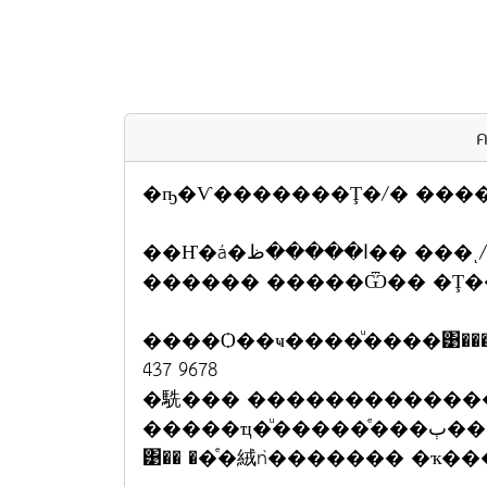
ค
�ҧ�Ѵ�������Ţ�/� ���
��Ҥ�á����ظ
������ �����Ѿ�� �Ţ���/�
����Ѻ��ҹ����ͧ����͹����
437 9678
�駪��� �������������͹�
�����ҵ�
͹�� ��ͤ�絨ǹ������� �ҡ���