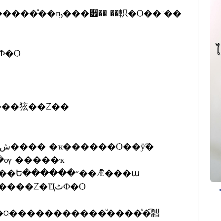
����ͧ��ҧ���੾�� ��軹�Ѻ��¨��
Ф�Ѻ
ѹ �����ҡ
��÷ӺحẺ��� ����͹�ѧ��ҵ�ͪ��Ե������״��Ǣ���ա
������....���Ź���˭��ҡ�����Ź�ҴٹФ�Ѻ
�¤�����������ͧ����ͧ�͡䵻