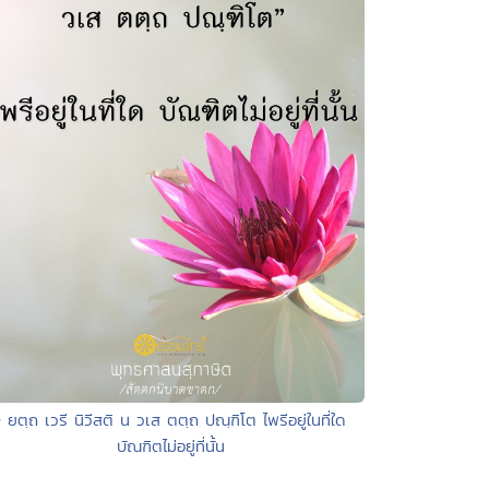
• ยตฺถ เวรี นิวีสติ น วเส ตตฺถ ปณฺฑิโต ไพรีอยู่ในที่ใด
บัณฑิตไม่อยู่ที่นั้น