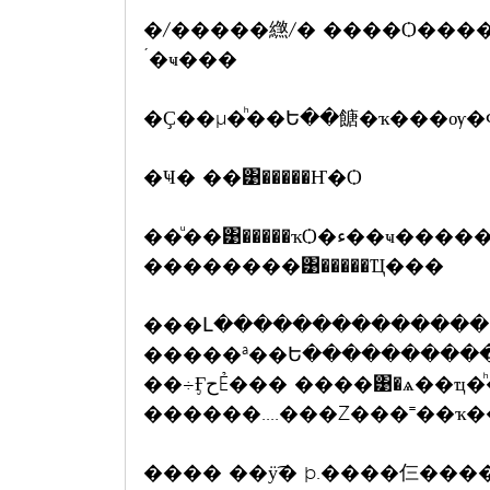
�/�����繺/� ����Ѻ����
´�ҹ���
�Ҫ��µ�ͪ��Ե��餹�ҡ���ѹ�
�Ҹ� ��͹�����Ҥ�Ѻ
��ͧ��͹�����ҡѺ�ء��ҹ�������㹡��Ź��
��������͹�����Ҵ���
���Լ��������������ش���� �ҡ������Ѻ��ÿ͡�
�����ª��Ե����������
���� ��ÿ͡� þ.����仨���