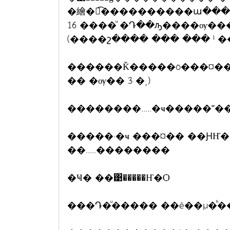
�繪�鹿͡����������ա���
16 ����ͧ �Դ��ԡ����ѹ��� 
(����շ���� ��� ��� ˡ ��
������Ǩ�����ö���¤��ҡ�
�� �ѹ�� 3 �ͺ)
��������.....�ҹ�����˭
�����·�ҹ ���¤�� ��ԨҤ
��.....��������
�Ҹ� ��͹�����Ҥ�Ѻ
���Դ�ͧ����� ��ê��µ�