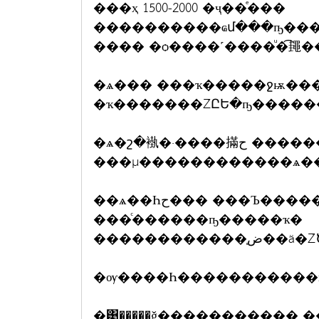
���ҳ 1500-2000 �ҷ��ͤ���
����������ҩմ���ҧ����
���� �ѻ����˹����ͧ�͡䵷�
�ѧ��� ���ҡ�����ջѭ��
�ҡ�������ŹԸԵ�ҧ�����
�ѧ�շ�褹�·����㨺ح ������ԨҤ��������͡ѹ
���µ������������ѧ�
��ѧ��Һح��� ���Ъ������ء��ҹ�������׹���
���ͨ������ҧ�����ҡ�
�ѹ����Һ�����������й
�͹�����ǧ����������� �