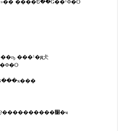
»�� ����Ե��Ǥ��¹Ф�Ѻ
ҹ���ҧ ���¹�ԭ仧
��Ф�Ѻ
�Ե���ҡ���
�Ҩ���ռŷ����������آ�Ҿ����������׹�ҹ