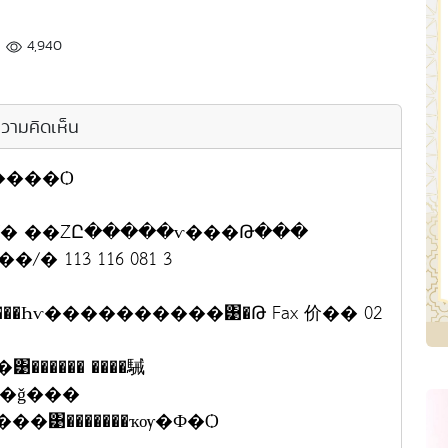
4,940
วามคิดเห็น
����Ѻ
ا���� ���ͺ/� ��ŹԸ�����ѵ���Թ���
 113 116 081 3
�Һѵ����������͹�Թ Fax 价�� 02
����� ����駴
ͧ�����ͤ���ٻ���ǧ���
��͹�������ҡѹ�Ф�Ѻ