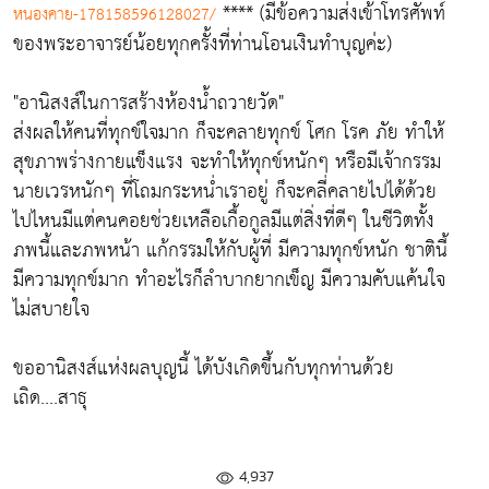
**** (มีข้อความส่งเข้าโทรศัพท์
หนองคาย-178158596128027/
ของพระอาจารย์น้อยทุกครั้งที่ท่านโอนเงินทำบุญค่ะ)
"อานิสงส์ในการสร้างห้องน้ำถวายวัด"
ส่งผลให้คนที่ทุกข์ใจมาก ก็จะคลายทุกข์ โศก โรค ภัย ทำให้
สุขภาพร่างกายแข็งแรง จะทำให้ทุกข์หนักๆ หรือมีเจ้ากรรม
นายเวรหนักๆ ที่โถมกระหน่ำเราอยู่ ก็จะคลี่คลายไปได้ด้วย
ไปไหนมีแต่คนคอยช่วยเหลือเกื้อกูลมีแต่สิ่งที่ดีๆ ในชีวิตทั้ง
ภพนี้และภพหน้า แก้กรรมให้กับผู้ที่ มีความทุกข์หนัก ชาตินี้
มีความทุกข์มาก ทำอะไรก็ลำบากยากเข็ญ มีความคับแค้นใจ
ไม่สบายใจ
ขออานิสงส์แห่งผลบุญนี้ ได้บังเกิดขึ้นกับทุกท่านด้วย
เถิด....สาธุ
4,937