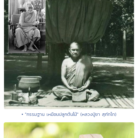
• "กรรมฐาน เหมือนปลูกต้นไม้" (หลวงปู่ชา สุภัทโท)