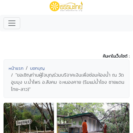
ค้นหาในเว็บไซต์ :
หน้าแรก
บอกบุญ
"ขอเชิญท่านผู้ใจบุญร่วมบริจาคเงินเพื่อซ่อมห้องน้ำ ณ วัด
อูบมุง บ.น้ำไพร อ.สังคม จ.หนองคาย (ริมแม่น้ำโขง ชายแดน
ไทย-ลาว)"