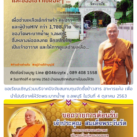
ขอเรียนเชิญร่วมบริจาคปัจจัยสมทบทุนจัดซื้อข้าวสาร อาหารแห้ง เพื่อ
นำไปบริจาคให้วัดพระบาทน้ำพุ จ.ลพบุรี ในวันที่ 4 ตุลาคม 2563