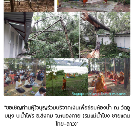
"ขอเชิญท่านผู้ใจบุญร่วมบริจาคเงินเพื่อซ่อมห้องน้ำ ณ วัดอู
บมุง บ.น้ำไพร อ.สังคม จ.หนองคาย (ริมแม่น้ำโขง ชายแดน
ไทย-ลาว)"