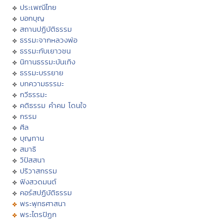
ประเพณีไทย
บอกบุญ
สถานปฏิบัติธรรม
ธรรมะจากหลวงพ่อ
ธรรมะกับเยาวชน
นิทานธรรมะบันเทิง
ธรรมะบรรยาย
บทความธรรมะ
กวีธรรมะ
คติธรรม คำคม โดนใจ
กรรม
ศีล
บุญทาน
สมาธิ
วิปัสสนา
ปริวาสกรรม
ฟังสวดมนต์
คอร์สปฏิบัติธรรม
พระพุทธศาสนา
พระไตรปิฏก