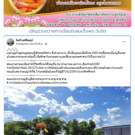
เชิญร่วมถวายการต้อนรับสมเด็จพระวันรัต