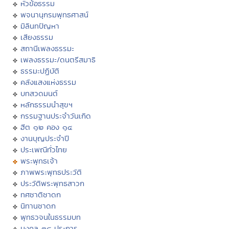
หัวข้อธรรม
พจนานุกรมพุทธศาสน์
มิลินทปัญหา
เสียงธรรม
สถานีเพลงธรรมะ
เพลงธรรมะ/ดนตรีสมาธิ
ธรรมะปฏิบัติ
คลังแสงแห่งธรรม
บทสวดมนต์
หลักธรรมนำสุขฯ
กรรมฐานประจำวันเกิด
ฮีต ๑๒ คอง ๑๔
งานบุญประจำปี
ประเพณีทั่วไทย
พระพุทธเจ้า
ภาพพระพุทธประวัติ
ประวัติพระพุทธสาวก
ทศชาติชาดก
นิทานชาดก
พุทธวจนในธรรมบท
มงคล ๓๘ ประการ