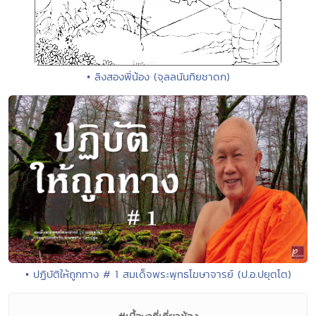
• ลิงสองพี่น้อง (จุลลนันทิยชาดก)
• ปฏิบัติให้ถูกทาง # 1 สมเด็จพระพุทธโฆษาจารย์ (ป.อ.ปยุตโต)