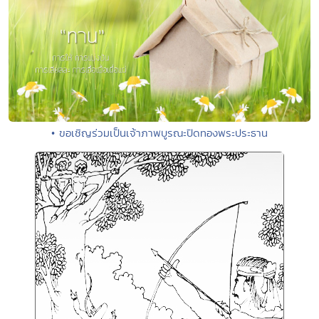
• ขอเชิญร่วมเป็นเจ้าภาพบูรณะปิดทองพระประธาน