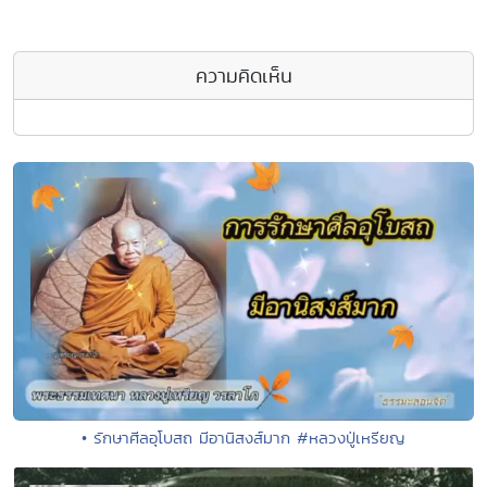
ความคิดเห็น
• รักษาศีลอุโบสถ มีอานิสงส์มาก #หลวงปู่เหรียญ