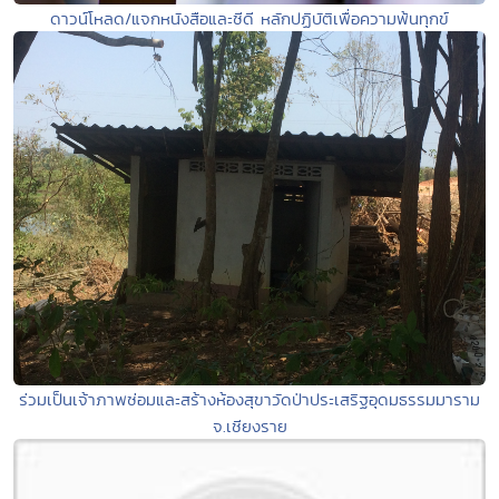
ดาวน์โหลด/แจกหนังสือและซีดี หลักปฏิบัติเพื่อความพ้นทุกข์
ร่วมเป็นเจ้าภาพซ่อมและสร้างห้องสุขาวัดป่าประเสริฐอุดมธรรมมาราม
จ.เชียงราย