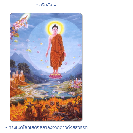
• อริยสัจ 4
• ทรงเปิดโลกเสด็จลีลาลงจากดาวดึงส์สวรรค์