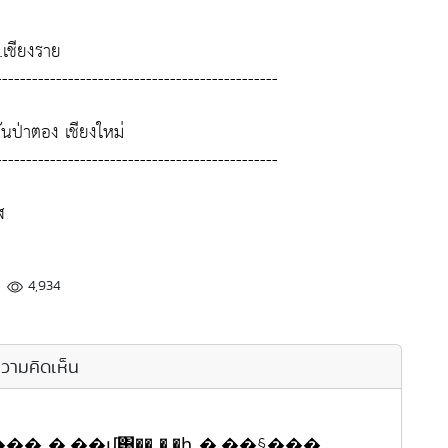
จ.เชียงราย
-----------------------------------------------
ันป่าตอง เชียงใหม่
-----------------------------------------------
ฬ
4,934
วามคิดเห็น
 �.��մ͹�� �.�ԧ �.��§���