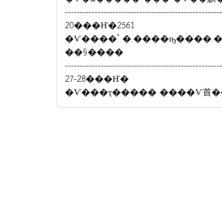
----------------------------------------------------
20���Ҥ�2561
�Ѵ����ٴ �.����ҧ����.������¹����ҹ�ç��� �.�ѹ��ҵͧ
��§����
----------------------------------------------------
27-28���Ҥ�
�Ѵ���ҭ����� ����Ѵ⾸��