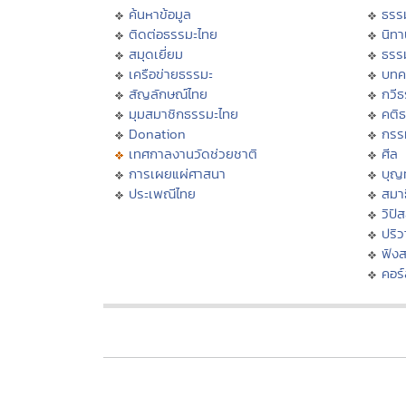
ค้นหาข้อมูล
ธรร
ติดต่อธรรมะไทย
นิทา
สมุดเยี่ยม
ธรร
เครือข่ายธรรมะ
บทค
สัญลักษณ์ไทย
กวี
มุมสมาชิกธรรมะไทย
คติ
Donation
กรร
เทศกาลงานวัดช่วยชาติ
ศีล
การเผยแผ่ศาสนา
บุญ
ประเพณีไทย
สมาธ
วิปั
ปริ
ฟัง
คอร์