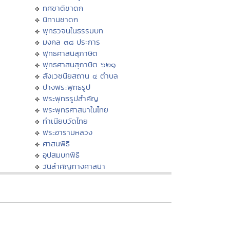
ทศชาติชาดก
นิทานชาดก
พุทธวจนในธรรมบท
มงคล ๓๘ ประการ
พุทธศาสนสุภาษิต
พุทธศาสนสุภาษิต ๖๒๑
สังเวชนียสถาน ๔ ตำบล
ปางพระพุทธรูป
พระพุทธรูปสำคัญ
พระพุทธศาสนาในไทย
ทำเนียบวัดไทย
พระอารามหลวง
ศาสนพิธี
อุปสมบทพิธี
วันสำคัญทางศาสนา