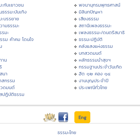
มะกับเยาวชน
พจนานุกรมพุทธศาสน์
นธรรมะบันเทิง
มิลินทปัญหา
มะบรรยาย
เสียงธรรม
วามธรรมะ
สถานีเพลงธรรมะ
ธรรมะ
เพลงธรรมะ/ดนตรีสมาธิ
ธรรม คำคม โดนใจ
ธรรมะปฏิบัติ
ม
คลังแสงแห่งธรรม
บทสวดมนต์
ทาน
หลักธรรมนำสุขฯ
ิ
กรรมฐานประจำวันเกิด
สสนา
ฮีต ๑๒ คอง ๑๔
วาสกรรม
งานบุญประจำปี
สวดมนต์
ประเพณีทั่วไทย
สปฏิบัติธรรม
Eng
ธรรมะไทย