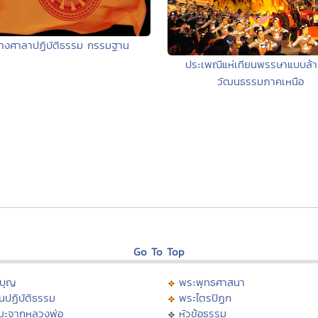
้างศาลาปฏิบัติธรรม กรรมฐาน
ประเพณีแห่เทียนพรรษาแบบล้
วัฒนธรรมภาคเหนือ
Go To Top
บุญ
พระพุทธศาสนา
นปฏิบัติธรรม
พระไตรปิฏก
มะจากหลวงพ่อ
หัวข้อธรรม