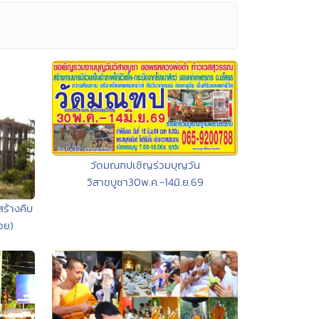
วัดมณฑปเชิญร่วมบุญวัน
วิสาขบูชา30พ.ค.-14มิ.ย.69
สร้างคืบ
วย)