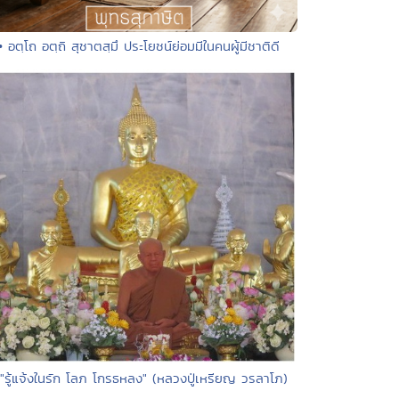
• อตฺโถ อตฺถิ สุชาตสฺมึ ประโยชน์ย่อมมีในคนผู้มีชาติดี
 "รู้แจ้งในรัก โลภ โกรธหลง" (หลวงปู่เหรียญ วรลาโภ)