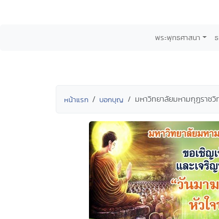
พระพุทธศาสนา
ธ
มหาวิทยาลัยมหามกุฏราชวิ
หน้าแรก
บอกบุญ