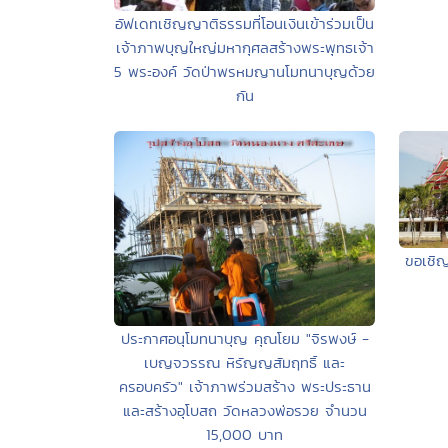
อัฟเดทเชิญญาติธรรมที่โอนเงินเข้าร่วมเป็น
เจ้าภาพบุญใหญ่มหากุศลสร้างพระพุทธเจ้า
5 พระองค์ วัดป่าพรหมญานโมทนาบุญด้วย
กัน
ขอเชิญ
ประกาศอนุโมทนาบุญ คุณโยม "จิรพงษ์ -
เบญจวรรณ หิรัญญสัมฤทธิ์ และ
ครอบครัว" เจ้าภาพร่วมสร้าง พระประธาน
และสร้างอุโบสถ วัดหลวงพ่อรวย จำนวน
15,000 บาท