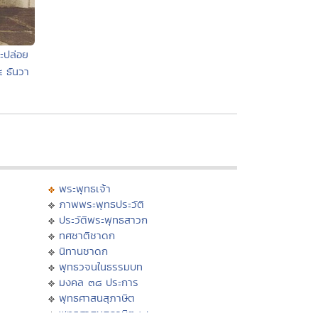
ะปล่อย
๕ ธันวา
พระพุทธเจ้า
ภาพพระพุทธประวัติ
ประวัติพระพุทธสาวก
ทศชาติชาดก
นิทานชาดก
พุทธวจนในธรรมบท
มงคล ๓๘ ประการ
พุทธศาสนสุภาษิต
พุทธศาสนสุภาษิต ๖๒๑