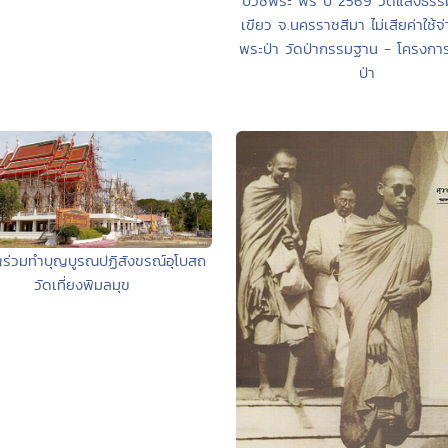
บวชพระ ฟรี ปี 2569 วัดแสงธรร
เขียว จ.นครราชสีมา ไม่เสียค่าใช้
พระป่า วัดป่ากรรมฐาน - โครงกา
ป่า
ร่วมทำบุญบูรณปฏิสังขรณ์อุโบสถ
วัดเที่ยงพิมลมุข