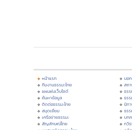
หน้าแรก
บอก
ทีมงานธรรมะไทย
สถา
แผนผังเว็บไซต์
ธรร
ค้นหาข้อมูล
ธรร
ติดต่อธรรมะไทย
นิทา
สมุดเยี่ยม
ธรร
เครือข่ายธรรมะ
บทค
สัญลักษณ์ไทย
กวี
มุมสมาชิกธรรมะไทย
คติ