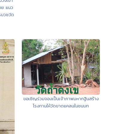
มวังเขา
จ่าย แนว
รบวชวัด
ขอเชิญร่วมจองเป็นเจ้าภาพมหากฐินสร้าง
โรงทานให้วัดขาดแคลนในชนบท