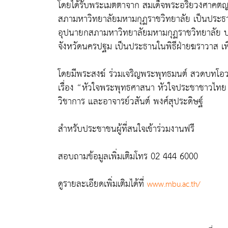
โดยได้รับพระเมตตาจาก สมเด็จพระอริยวงศาคต
สภามหาวิทยาลัยมหามกุฏราชวิทยาลัย เป็นประธา
อุปนายกสภามหาวิทยาลัยมหามกุฏราชวิทยาลัย ปฏิ
จังหวัดนครปฐม เป็นประธานในพิธีฝ่ายฆราวาส เพ
โดยมีพระสงฆ์ ร่วมเจริญพระพุทธมนต์ สวดบทโอ
เรื่อง “หัวใจพระพุทธศาสนา หัวใจประชาชาวไทย ป
วิชาการ และอาจารย์วสันต์ พงศ์สุประดิษฐ์
สำหรับประชาชนผู้ที่สนใจเข้าร่วมงานฟรี
สอบถามข้อมูลเพิ่มเติมโทร 02 444 6000
ดูรายละเอียดเพิ่มเติมได้ที่
www.mbu.ac.th/