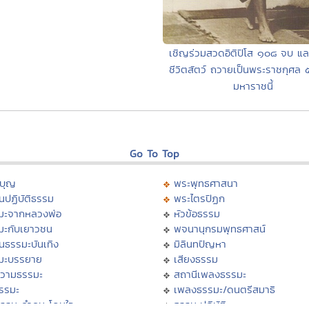
เชิญร่วมสวดอิติปิโส ๑๐๘ จบ แล
ชีวิตสัตว์ ถวายเป็นพระราชกุศล 
มหาราชนี้
Go To Top
บุญ
พระพุทธศาสนา
นปฏิบัติธรรม
พระไตรปิฏก
มะจากหลวงพ่อ
หัวข้อธรรม
มะกับเยาวชน
พจนานุกรมพุทธศาสน์
นธรรมะบันเทิง
มิลินทปัญหา
มะบรรยาย
เสียงธรรม
วามธรรมะ
สถานีเพลงธรรมะ
ธรรมะ
เพลงธรรมะ/ดนตรีสมาธิ
ธรรม คำคม โดนใจ
ธรรมะปฏิบัติ