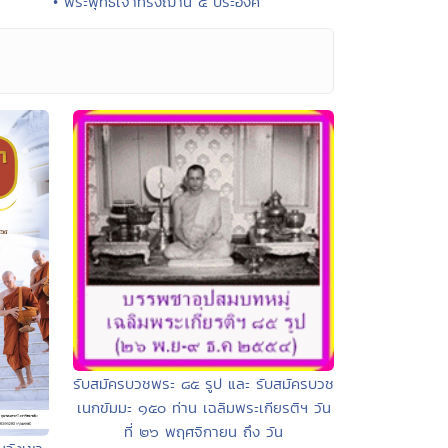
• พระพุทธเจ้าทรงฌาน ๕ ประองค์
รับสมัครบวชพระ ๘๕ รูป และ รับสมัครบวช
เนกขัมมะ ๑๕๐ ท่าน เฉลิมพระเกียรติฯ วัน
ที่ ๒๖ พฤศจิกายน ถึง วัน