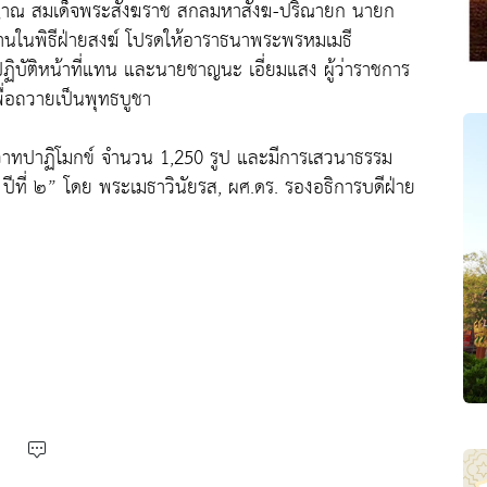
ญาณ สมเด็จพระสังฆราช สกลมหาสังฆ-ปริณายก นายก
นในพิธีฝ่ายสงฆ์ โปรดให้อาราธนาพระพรหมเมธี
บัติหน้าที่แทน และนายชาญนะ เอี่ยมแสง ผู้ว่าราชการ
ื่อถวายเป็นพุทธบูชา
วาทปาฏิโมกข์ จำนวน 1,250 รูป และมีการเสวนาธรรม
ีที่ ๒” โดย พระเมธาวินัยรส, ผศ.ดร. รองอธิการบดีฝ่าย