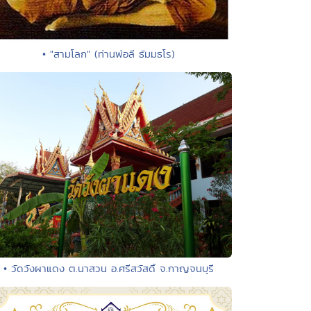
• "สามโลก" (ท่านพ่อลี ธัมมธโร)
• วัดวังผาแดง ต.นาสวน อ.ศรีสวัสดิ์ จ.กาญจนบุรี