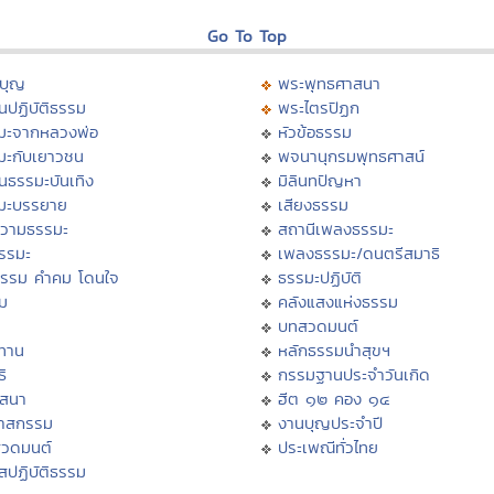
Go To Top
บุญ
พระพุทธศาสนา
นปฏิบัติธรรม
พระไตรปิฏก
มะจากหลวงพ่อ
หัวข้อธรรม
มะกับเยาวชน
พจนานุกรมพุทธศาสน์
นธรรมะบันเทิง
มิลินทปัญหา
มะบรรยาย
เสียงธรรม
วามธรรมะ
สถานีเพลงธรรมะ
ธรรมะ
เพลงธรรมะ/ดนตรีสมาธิ
ธรรม คำคม โดนใจ
ธรรมะปฏิบัติ
ม
คลังแสงแห่งธรรม
บทสวดมนต์
ทาน
หลักธรรมนำสุขฯ
ิ
กรรมฐานประจำวันเกิด
สสนา
ฮีต ๑๒ คอง ๑๔
วาสกรรม
งานบุญประจำปี
สวดมนต์
ประเพณีทั่วไทย
สปฏิบัติธรรม