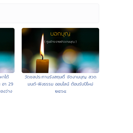
หาได้
วัดชลประทานรังสฤษดิ์ จัดงานบุญ สวด
ณ อา 29
มนต์-ฟังธรรม ออนไลน์ ต้อนรับปีใหม่
ของว่าง
๒๕๖๔