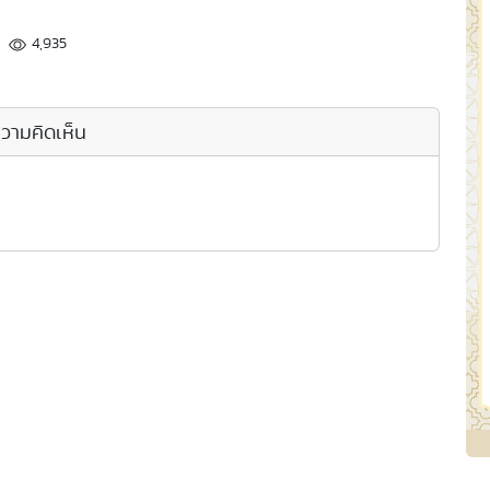
4,935
วามคิดเห็น