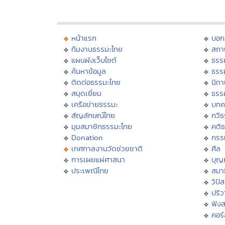
หน้าแรก
บอก
ทีมงานธรรมะไทย
สถา
แผนผังเว็บไซต์
ธรร
ค้นหาข้อมูล
ธรร
ติดต่อธรรมะไทย
นิทา
สมุดเยี่ยม
ธรร
เครือข่ายธรรมะ
บทค
สัญลักษณ์ไทย
กวี
มุมสมาชิกธรรมะไทย
คติ
Donation
กรร
เทศกาลงานวัดช่วยชาติ
ศีล
การเผยแผ่ศาสนา
บุญ
ประเพณีไทย
สมาธ
วิปั
ปริ
ฟัง
คอร์