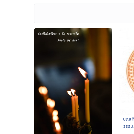
บุญเ
ธรรมะ