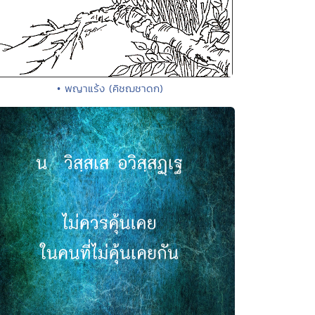
• พญาแร้ง (คิชฌชาดก)