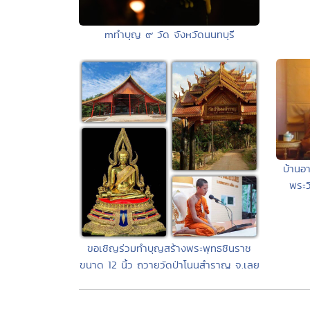
mทำบุญ ๙ วัด จังหวัดนนทบุรี
บ้านอา
พระว
ขอเชิญร่วมทำบุญสร้างพระพุทธชินราช
ขนาด 12 นิ้ว ถวายวัดป่าโนนสำราญ จ.เลย