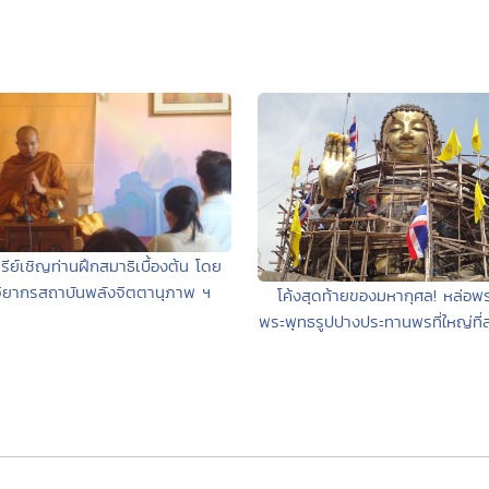
รีย์เชิญท่านฝึกสมาธิเบื้องต้น โดย
ิยากรสถาบันพลังจิตตานุภาพ ฯ
โค้งสุดท้ายของมหากุศล! หล่อพร
พระพุทธรูปปางประทานพรที่ใหญ่ที่