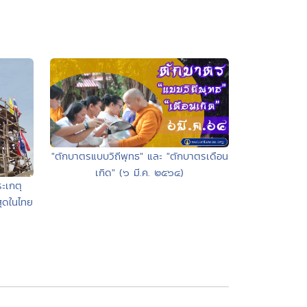
"ตักบาตรแบบวิถีพุทธ" และ "ตักบาตรเดือน
เกิด" (๖ มี.ค. ๒๕๖๔)
ะเกตุ
สุดในไทย