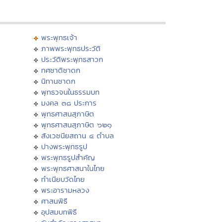
พระพุทธเจ้า
ภาพพระพุทธประวัติ
ประวัติพระพุทธสาวก
ทศชาติชาดก
นิทานชาดก
พุทธวจนในธรรมบท
มงคล ๓๘ ประการ
พุทธศาสนสุภาษิต
พุทธศาสนสุภาษิต ๖๒๑
สังเวชนียสถาน ๔ ตำบล
ปางพระพุทธรูป
พระพุทธรูปสำคัญ
พระพุทธศาสนาในไทย
ทำเนียบวัดไทย
พระอารามหลวง
ศาสนพิธี
อุปสมบทพิธี