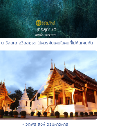
 น วิสฺสเส อวิสฺสฏฺเฐ ไม่ควรคุ้นเคยในคนที่ไม่คุ้นเคยกัน
• วัดพระสิงห์ วรมหาวิหาร