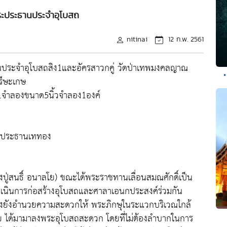
ระประธานประจำอุโบสถ
nitinai
12 ก.พ. 2561
ธานประจำอุโบสถสิง1และอัครสาวกคู่ วัดป่าเทพมงคลญาณ
•
รีษะเกษ
1จำลองขนาด5นิ้วจำลอง1องค์
ย ประธานเททอง
งปู่สนธิ์ อนาลโย) ขณะได้พระราชทานเลื่อนสมณศักดิ์เป็น
เนินการก่อสร้างอุโบสถและศาลาเอนกประสงค์ร่วมกัน
ทั้งยังอำนวยความสะดวกให้ พระภิกษุในระแวกบริเวณใกล้
อย ได้มามาลงพระอุโบสถสะดวก โดยที่ไม่ต้องลำบากในการ