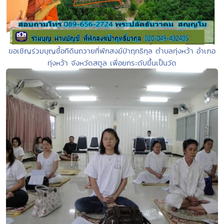
ขอเชิญร่วมบุญชื้อทีดินถวายที่พักสงฆ์ป่าฤทธิกุล ตำบลทุ่งหว้า อำเภอ
ทุ่งหว้า จังหวัดสตูล เพื่อยกระดับขึ้นเป็นวัด