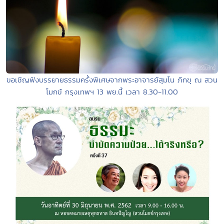
ขอเชิญฟังบรรยายธรรมครั้งพิเศษจากพระอาจารย์สุมโน ภิกขุ ณ สวน
โมกข์ กรุงเทพฯ 13 พย.นี้ เวลา 8.30-11.00