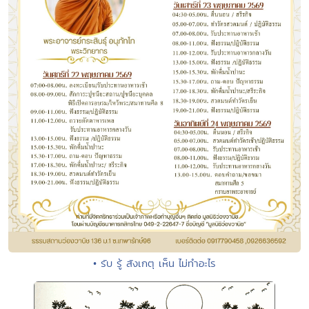
• รับ รู้ สังเกตุ เห็น ไม่ทำอะไร