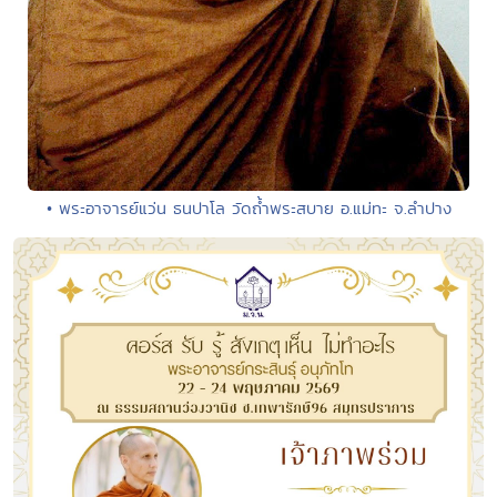
• พระอาจารย์แว่น ธนปาโล วัดถ้ำพระสบาย อ.แม่ทะ จ.ลำปาง