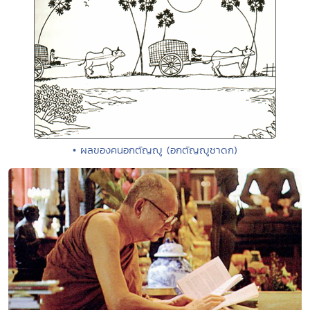
• ผลของคนอกตัญญู (อกตัญญูชาดก)