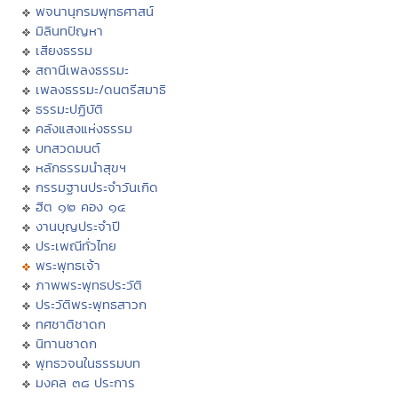
พจนานุกรมพุทธศาสน์
มิลินทปัญหา
เสียงธรรม
สถานีเพลงธรรมะ
เพลงธรรมะ/ดนตรีสมาธิ
ธรรมะปฏิบัติ
คลังแสงแห่งธรรม
บทสวดมนต์
หลักธรรมนำสุขฯ
กรรมฐานประจำวันเกิด
ฮีต ๑๒ คอง ๑๔
งานบุญประจำปี
ประเพณีทั่วไทย
พระพุทธเจ้า
ภาพพระพุทธประวัติ
ประวัติพระพุทธสาวก
ทศชาติชาดก
นิทานชาดก
พุทธวจนในธรรมบท
มงคล ๓๘ ประการ