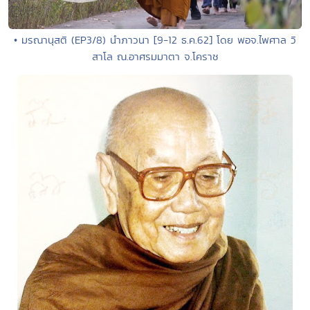
• มรณานุสติ (EP3/8) นำภาวนา [9-12 ธ.ค.62] โดย พอจ.ไพศาล วิ
สาโล ณ.อาศรมมาตา จ.โคราช