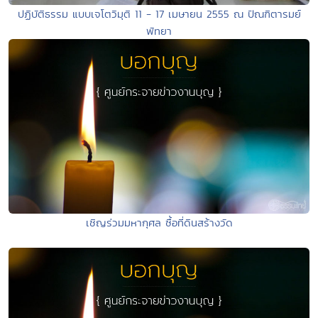
ปฏิบัติธรรม แบบเจโตวิมุติ 11 - 17 เมษายน 2555 ณ ปัณฑิตารมย์
พัทยา
เชิญร่วมมหากุศล ซื้อที่ดินสร้างวัด