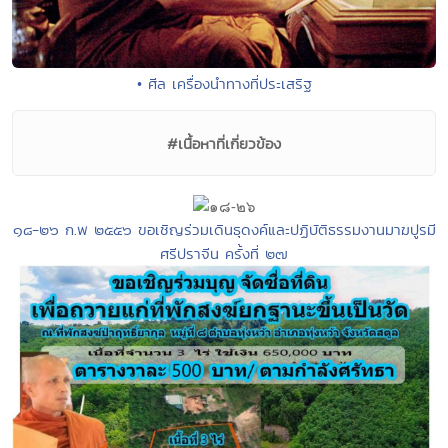
• ศีล เครื่องนำทางที่ประเสริฐ
#เนื้อหาที่เกี่ยวข้อง
๑๘-๒๖ ก.พ ๒๕๕๖ ขอเชิญร่วมเดินธุดงค์และปฏิบัติธรรมงานมาฆปูรมี
ศรีปราจีน ครั้งที่ ๒๗