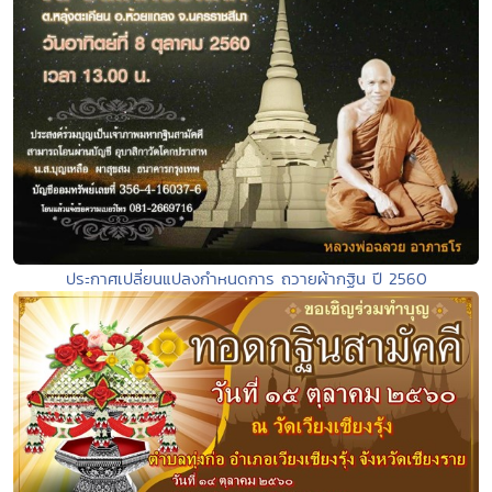
ประกาศเปลี่ยนแปลงกำหนดการ ถวายผ้ากฐิน ปี 2560