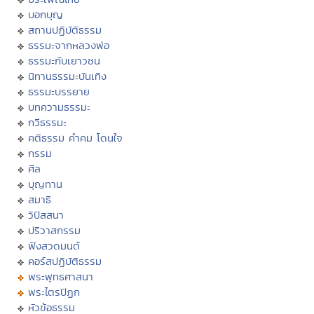
บอกบุญ
สถานปฏิบัติธรรม
ธรรมะจากหลวงพ่อ
ธรรมะกับเยาวชน
นิทานธรรมะบันเทิง
ธรรมะบรรยาย
บทความธรรมะ
กวีธรรมะ
คติธรรม คำคม โดนใจ
กรรม
ศีล
บุญทาน
สมาธิ
วิปัสสนา
ปริวาสกรรม
ฟังสวดมนต์
คอร์สปฏิบัติธรรม
พระพุทธศาสนา
พระไตรปิฏก
หัวข้อธรรม