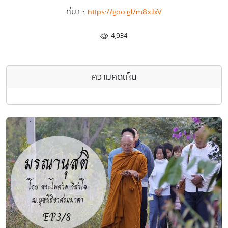
ที่มา :
https://goo.gl/m8xJxV
4,934
ความคิดเห็น