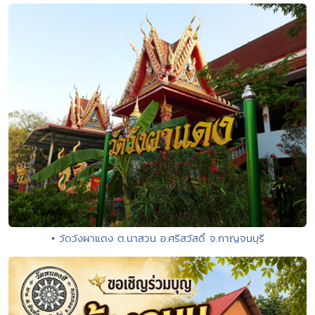
• วัดวังผาแดง ต.นาสวน อ.ศรีสวัสดิ์ จ.กาญจนบุรี