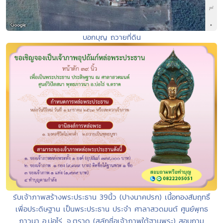
บอกบุญ ถวายที่ดิน
รับเจ้าภาพสร้างพระประธาน 39นิ้ว (ปางนาคปรก) เนื้อทองสัมฤทธิ์
เพื่อประดิษฐาน เป็นพระประธาน ประจำ ศาลาสวดมนต์ ศูนย์พุทธ
ภาวนา อ.บ่อไร่. จ.ตราด (สลักชื่อเจ้าภาพใต้ฐานพระ) สอบถาม