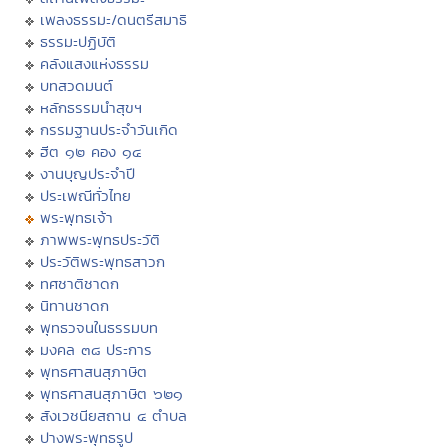
เพลงธรรมะ/ดนตรีสมาธิ
ธรรมะปฏิบัติ
คลังแสงแห่งธรรม
บทสวดมนต์
หลักธรรมนำสุขฯ
กรรมฐานประจำวันเกิด
ฮีต ๑๒ คอง ๑๔
งานบุญประจำปี
ประเพณีทั่วไทย
พระพุทธเจ้า
ภาพพระพุทธประวัติ
ประวัติพระพุทธสาวก
ทศชาติชาดก
นิทานชาดก
พุทธวจนในธรรมบท
มงคล ๓๘ ประการ
พุทธศาสนสุภาษิต
พุทธศาสนสุภาษิต ๖๒๑
สังเวชนียสถาน ๔ ตำบล
ปางพระพุทธรูป