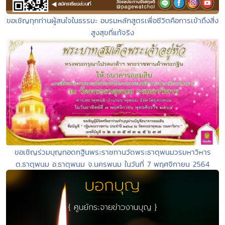
ขอเชิญทุกท่านผู้สนใจในธรรมะ อบรมหลักสูตรเพื่อชีวิตคือการเข้าถึงสิ่ง
สูงสุขที่แท้จริง
ขอเชิญร่วมบุญทอดกฐินพระราชทานวัดพระธาตุพนมวรมหาวิหาร
ต.ธาตุพนม​ อ.ธาตุพนม​ จ.นครพนม ในวันที่​ 7​ พฤศจิกายน​ 2564