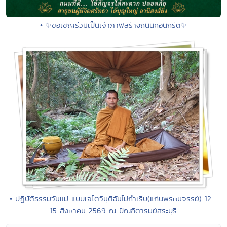
• ✨ขอเชิญร่วมเป็นเจ้าภาพสร้างถนนคอนกรีต✨
• ปฏิบัติธรรมวันแม่ แบบเจโตวิมุติอันไม่กำเริบ(แก่นพรหมจรรย์) 12 -
15 สิงหาคม 2569 ณ ปัณฑิตารมย์สระบุรี