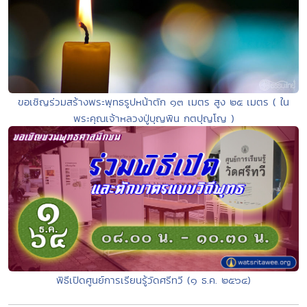
ขอเชิญร่วมสร้างพระพุทธรูปหน้าตัก ๑๓ เมตร สูง ๒๕ เมตร ( ใน
พระคุณเจ้าหลวงปู่บุญพิน กตปุญโญ )
พิธีเปิดศูนย์การเรียนรู้วัดศรีทวี (๑ ธ.ค. ๒๕๖๔)