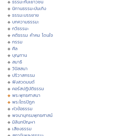
ธรรมะกับเยาวชน
นิทานธรรมะบันเทิง
ธรรมะบรรยาย
บทความธรรมะ
กวีธรรมะ
คติธรรม คำคม โดนใจ
กรรม
ศีล
บุญทาน
สมาธิ
วิปัสสนา
ปริวาสกรรม
ฟังสวดมนต์
คอร์สปฏิบัติธรรม
พระพุทธศาสนา
พระไตรปิฏก
หัวข้อธรรม
พจนานุกรมพุทธศาสน์
มิลินทปัญหา
เสียงธรรม
สถานีเพลงธรรมะ