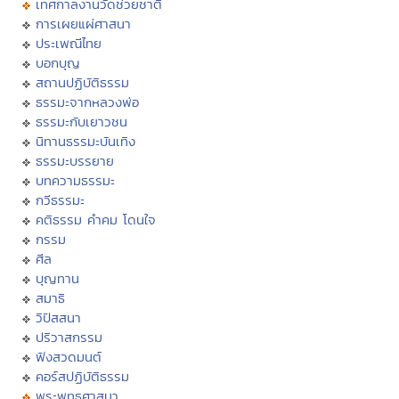
เทศกาลงานวัดช่วยชาติ
การเผยแผ่ศาสนา
ประเพณีไทย
บอกบุญ
สถานปฏิบัติธรรม
ธรรมะจากหลวงพ่อ
ธรรมะกับเยาวชน
นิทานธรรมะบันเทิง
ธรรมะบรรยาย
บทความธรรมะ
กวีธรรมะ
คติธรรม คำคม โดนใจ
กรรม
ศีล
บุญทาน
สมาธิ
วิปัสสนา
ปริวาสกรรม
ฟังสวดมนต์
คอร์สปฏิบัติธรรม
พระพุทธศาสนา