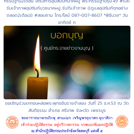
กรรมฐาน2เดือน โครงการอุปสมบทนาคหมู่ พระกรรมฐานรุ่น.49 #เเละ
รับเจ้าภาพอุปถัมภ์บวชนาคหมู่..รับ15เจ้าภาพ ((ดูเเลอุปถัมภ์ทุกอย่าง
ตลอด2เดือน)) #สอบถาม โทร/ไลน์ 087-007-8607 *พิธีบวช* วัน
อาทิตย์ ท
ขอเชิญร่วมเททองหล่อพระพุทธชินราชจำลอง วันที่ 25 ธ.ค.53 ณ วัด
สันติธรรม อำเภอ ศรีเทพ จังหวัด เพชรบูร