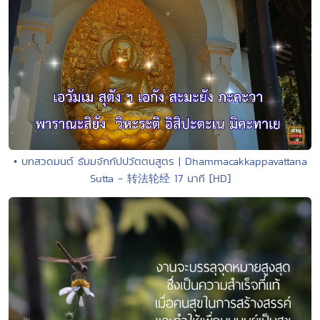
• บทสวดมนต์ ธัมมจักกัปปวัตตนสูตร | Dhammacakkappavattana
Sutta - 转法轮经 17 นาที [HD]