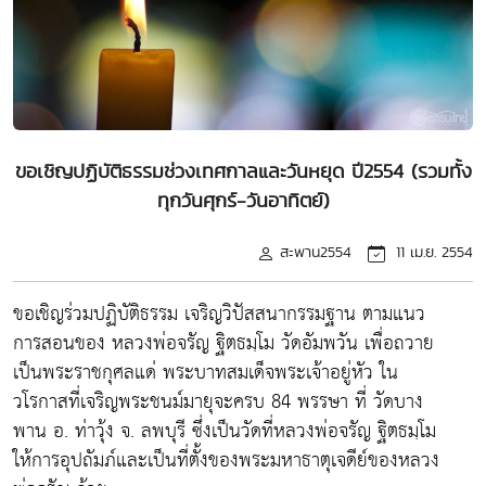
ขอเชิญปฏิบัติธรรมช่วงเทศกาลและวันหยุด ปี2554 (รวมทั้ง
ทุกวันศุกร์-วันอาทิตย์)
สะพาน2554
11 เม.ย. 2554
ขอเชิญร่วมปฏิบัติธรรม เจริญวิปัสสนากรรมฐาน ตามแนว
การสอนของ หลวงพ่อจรัญ ฐิตธมฺโม วัดอัมพวัน เพื่อถวาย
เป็นพระราชกุศลแด่ พระบาทสมเด็จพระเจ้าอยู่หัว ใน
วโรกาสที่เจริญพระชนม์มายุจะครบ 84 พรรษา ที่ วัดบาง
พาน อ. ท่าวุ้ง จ. ลพบุรี ซึ่งเป็นวัดที่หลวงพ่อจรัญ ฐิตธมฺโม
ให้การอุปถัมภ์และเป็นที่ตั้งของพระมหาธาตุเจดีย์ของหลวง