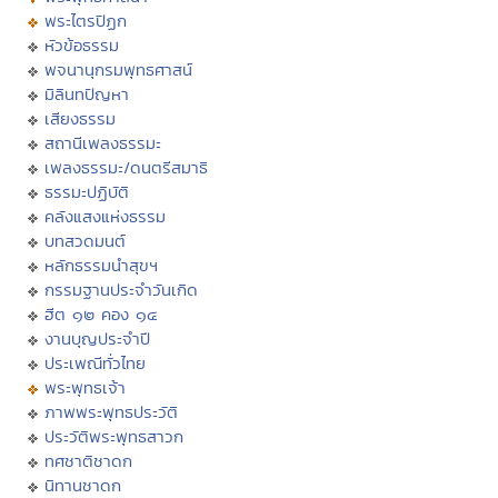
พระไตรปิฏก
หัวข้อธรรม
พจนานุกรมพุทธศาสน์
มิลินทปัญหา
เสียงธรรม
สถานีเพลงธรรมะ
เพลงธรรมะ/ดนตรีสมาธิ
ธรรมะปฏิบัติ
คลังแสงแห่งธรรม
บทสวดมนต์
หลักธรรมนำสุขฯ
กรรมฐานประจำวันเกิด
ฮีต ๑๒ คอง ๑๔
งานบุญประจำปี
ประเพณีทั่วไทย
พระพุทธเจ้า
ภาพพระพุทธประวัติ
ประวัติพระพุทธสาวก
ทศชาติชาดก
นิทานชาดก