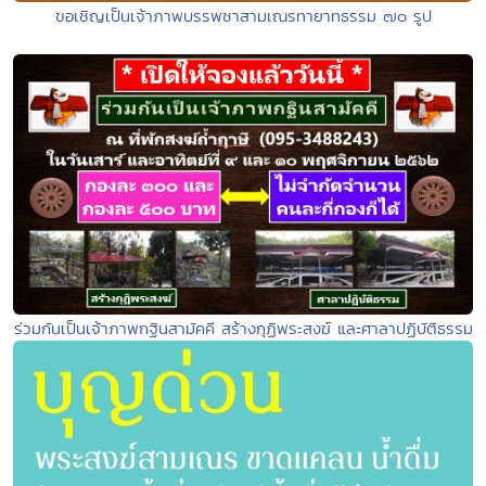
ขอเชิญเป็นเจ้าภาพบรรพชาสามเณรทายาทธรรม ๗๐ รูป
ร่วมกันเป็นเจ้าภาพกฐินสามัคคี สร้างกุฏิพระสงฆ์ และศาลาปฏิบัติธรรม