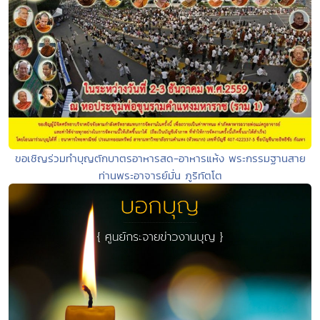
ขอเชิญร่วมทำบุญตักบาตรอาหารสด-อาหารแห้ง พระกรรมฐานสาย
ท่านพระอาจารย์มั่น ภูริทัตโต