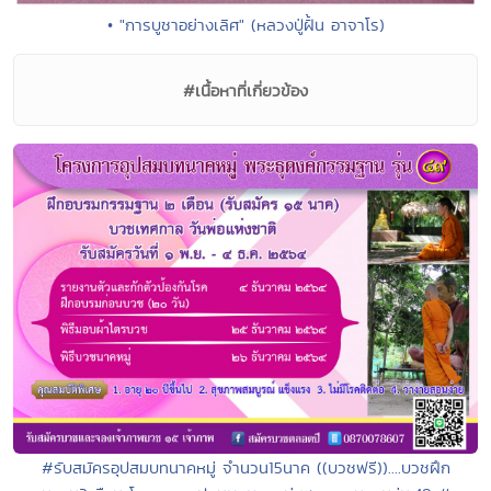
• "การบูชาอย่างเลิศ" (หลวงปู่ฝั้น อาจาโร)
#เนื้อหาที่เกี่ยวข้อง
#รับสมัครอุปสมบทนาคหมู่ จำนวน15นาค ((บวชฟรี))....บวชฝึก