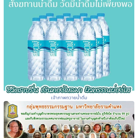
เจ้าภาพถวายน้ำดื่ม