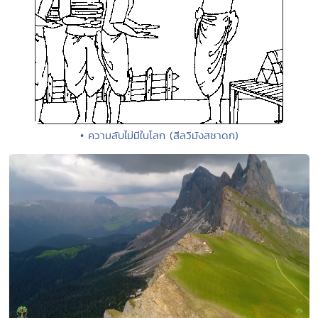
• ความลับไม่มีในโลก (สีลวิมังสชาดก)