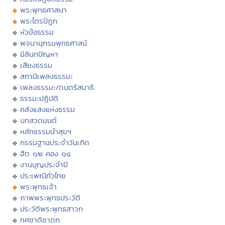
พระพุทธศาสนา
พระไตรปิฏก
หัวข้อธรรม
พจนานุกรมพุทธศาสน์
มิลินทปัญหา
เสียงธรรม
สถานีเพลงธรรมะ
เพลงธรรมะ/ดนตรีสมาธิ
ธรรมะปฏิบัติ
คลังแสงแห่งธรรม
บทสวดมนต์
หลักธรรมนำสุขฯ
กรรมฐานประจำวันเกิด
ฮีต ๑๒ คอง ๑๔
งานบุญประจำปี
ประเพณีทั่วไทย
พระพุทธเจ้า
ภาพพระพุทธประวัติ
ประวัติพระพุทธสาวก
ทศชาติชาดก