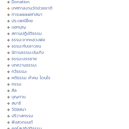
Donation
เทศกาลงานวัดช่วยชาติ
การเผยแผ่ศาสนา
ประเพณีไทย
บอกบุญ
สถานปฏิบัติธรรม
ธรรมะจากหลวงพ่อ
ธรรมะกับเยาวชน
นิทานธรรมะบันเทิง
ธรรมะบรรยาย
บทความธรรมะ
กวีธรรมะ
คติธรรม คำคม โดนใจ
กรรม
ศีล
บุญทาน
สมาธิ
วิปัสสนา
ปริวาสกรรม
ฟังสวดมนต์
คอร์สปฏิบัติธรรม