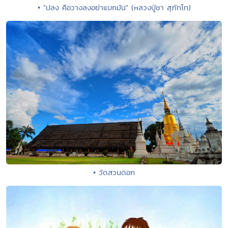
• "ปลง คือวางลงอย่าแบกมัน" (หลวงปู่ชา สุภัทโท)
• วัดสวนดอก