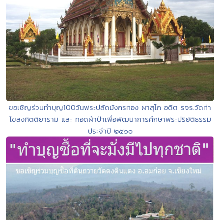
ขอเชิญร่วมทำบุญ100วันพระปลัดมังกรทอง ผาสุโก อดีต รจร.วัดท่า
โขลงกิตติยาราม และ ทอดผ้าป่าเพื่อพัฒนาการศึกษาพระปริยัติธรรม
ประจำปี ๒๕๖๐