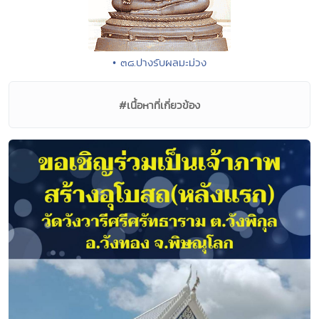
• ๓๘.ปางรับผลมะม่วง
#เนื้อหาที่เกี่ยวข้อง