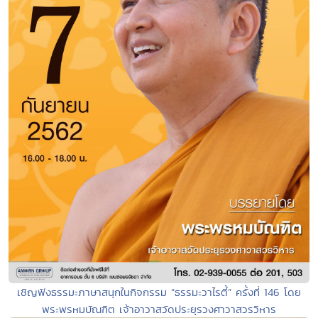
เชิญฟังธรรมะภาษาสนุกในกิจกรรม “ธรรมะวาไรตี้” ครั้งที่ 146 โดย
พระพรหมบัณฑิต เจ้าอาวาสวัดประยุรวงศาวาสวรวิหาร