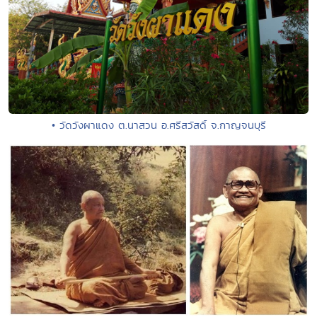
• วัดวังผาแดง ต.นาสวน อ.ศรีสวัสดิ์ จ.กาญจนบุรี