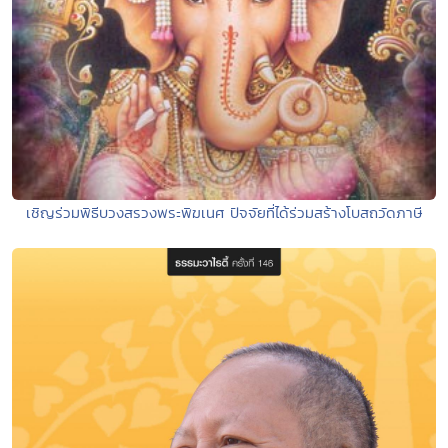
เชิญร่วมพิธีบวงสรวงพระพิฆเนศ ปัจจัยที่ได้ร่วมสร้างโบสถวัดภาษี