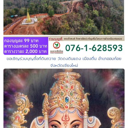
ขอเชิญร่วมบุญซื้อที่ดินถวาย วัดดงดินแดง เมืองตื่น อำเภออมก๋อย
จังหวัดเชียงใหม่