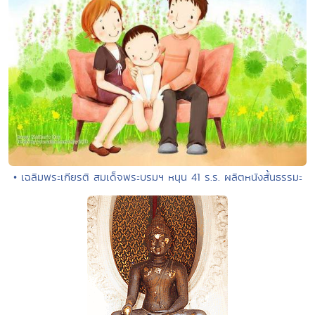
• เฉลิมพระเกียรติ สมเด็จพระบรมฯ หนุน 41 ร.ร. ผลิตหนังสั้นธรรมะ