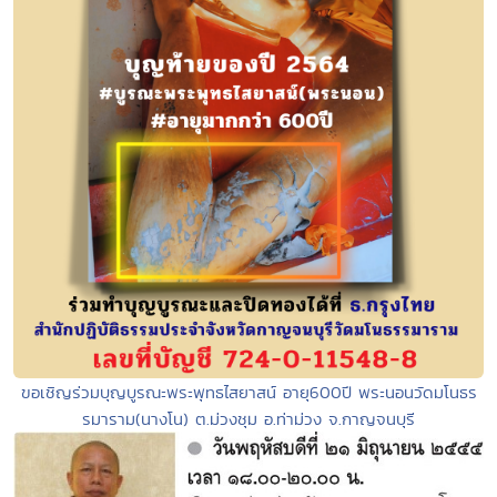
ขอเชิญร่วมบุญบูรณะพระพุทธไสยาสน์ อายุ600ปี พระนอนวัดมโนธร
รมาราม(นางโน) ต.ม่วงชุม อ.ท่าม่วง จ.กาญจนบุรี