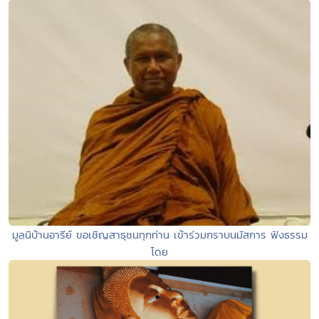
มูลนิบ้านอารีย์ ขอเชิญสาธุชนทุกท่าน เข้าร่วมกราบนมัสการ ฟังธรรม
โดย