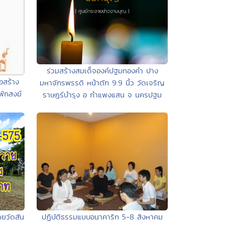
ร่วมสร้างสมเด็จองค์ปฐมทองคำ ปาง
อสร้าง
มหาจักรพรรดิ หน้าตัก 9.9 นิ้ว วัดเจริญ
่พักสงฆ์
ราษฎร์บำรุง อ กำแพงแสน จ นครปฐม
ยวัดสัน
ปฏิบัติธรรมแบบอนาคาริก 5-8 สิงหาคม