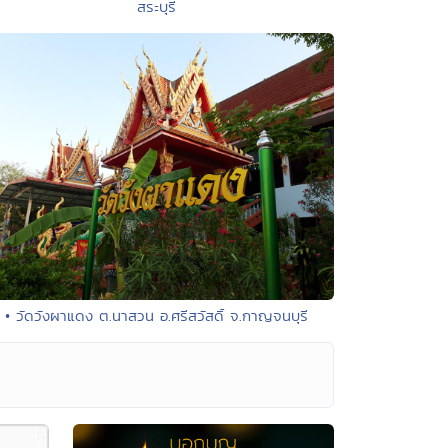
สระบุรี
• วัดวังผาแดง ต.นาสวน อ.ศรีสวัสดิ์ จ.กาญจนบุรี