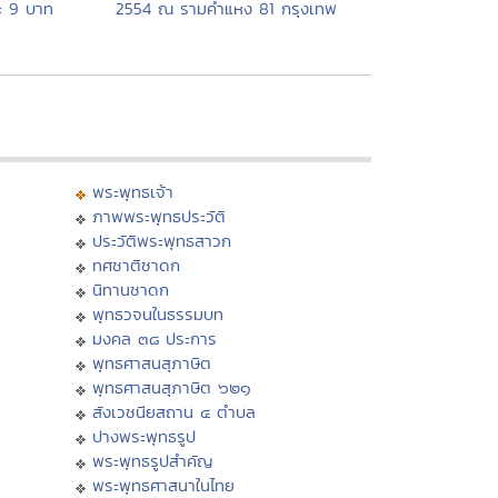
่ะ 9 บาท
2554 ณ รามคำแหง 81 กรุงเทพ
พระพุทธเจ้า
ภาพพระพุทธประวัติ
ประวัติพระพุทธสาวก
ทศชาติชาดก
นิทานชาดก
พุทธวจนในธรรมบท
มงคล ๓๘ ประการ
พุทธศาสนสุภาษิต
พุทธศาสนสุภาษิต ๖๒๑
สังเวชนียสถาน ๔ ตำบล
ปางพระพุทธรูป
พระพุทธรูปสำคัญ
พระพุทธศาสนาในไทย