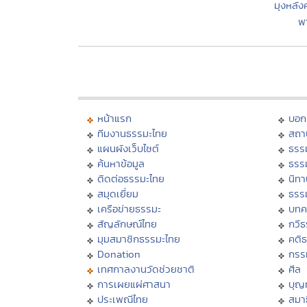
มุงหลังค
พา
หน้าแรก
บอก
ทีมงานธรรมะไทย
สถา
แผนผังเว็บไซต์
ธรร
ค้นหาข้อมูล
ธรร
ติดต่อธรรมะไทย
นิทา
สมุดเยี่ยม
ธรร
เครือข่ายธรรมะ
บทค
สัญลักษณ์ไทย
กวี
มุมสมาชิกธรรมะไทย
คติ
Donation
กรร
เทศกาลงานวัดช่วยชาติ
ศีล
การเผยแผ่ศาสนา
บุญ
ประเพณีไทย
สมาธ