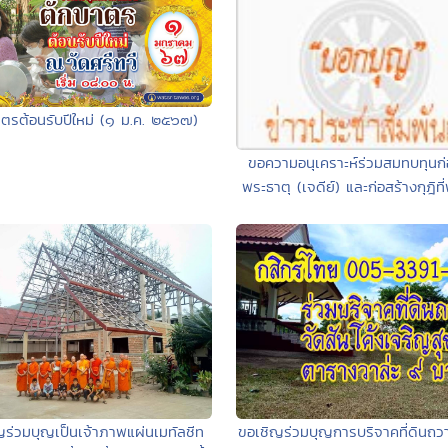
ตรต้อนรับปีใหม่ (๑ ม.ค. ๒๕๖๗)
ขอความอนุเคราะห์ร่วมสมทบทุนก่
พระธาตุ (เจดีย์) และก่อสร้างกุฎิที
ญร่วมบุญเป็นเจ้าภาพแผ่นเมทัลชีท
ขอเชิญร่วมบุญการบริจาคที่ดินถวา