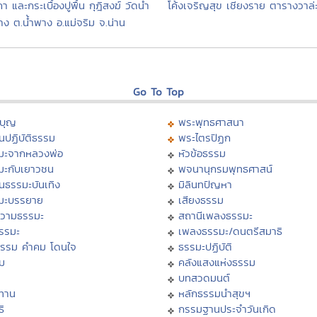
า และกระเบื้องปูพื้น กุฎิสงฆ์ วัดน้ำ
โค้งเจริญสุข เชียงราย ตารางวาล
ง ต.น้ำพาง อ.แม่จริม จ.น่าน
Go To Top
บุญ
พระพุทธศาสนา
นปฏิบัติธรรม
พระไตรปิฏก
มะจากหลวงพ่อ
หัวข้อธรรม
มะกับเยาวชน
พจนานุกรมพุทธศาสน์
นธรรมะบันเทิง
มิลินทปัญหา
มะบรรยาย
เสียงธรรม
วามธรรมะ
สถานีเพลงธรรมะ
ธรรมะ
เพลงธรรมะ/ดนตรีสมาธิ
ธรรม คำคม โดนใจ
ธรรมะปฏิบัติ
ม
คลังแสงแห่งธรรม
บทสวดมนต์
ทาน
หลักธรรมนำสุขฯ
ิ
กรรมฐานประจำวันเกิด