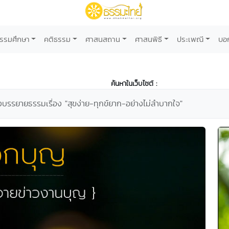
รรมศึกษา
คติธรรม
ศาสนสถาน
ศาสนพิธี
ประเพณี
บอ
ค้นหาในเว็บไซต์ :
ังบรรยายธรรมเรื่อง "สุขง่าย-ทุกข์ยาก-อย่างไม่ลำบากใจ"