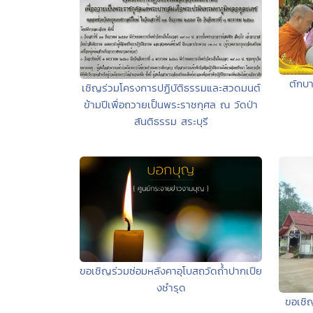
ตักบา
เชิญร่วมโครงการปฏิบัติธรรมและสวดมนต์
ข้ามปีเพื่อถวายเป็นพระราชกุศล ณ วัดป่า
สันติธรรม สระบุรี
ขอเชิญร่วมซ่อมหลังคาอุโบสถวัดถ้ำปากเปีย
งชำรุด
ขอเชิ