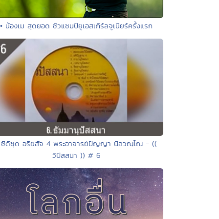
• น้องเม สุดยอด ซิวแชมป์ยูเอสเกิร์ลจูเนียร์ครั้งแรก
 ซีดีชุด อริยสัจ 4 พระอาจารย์ปัญญา นีลวณฺโณ - ((
วิปัสสนา )) # 6