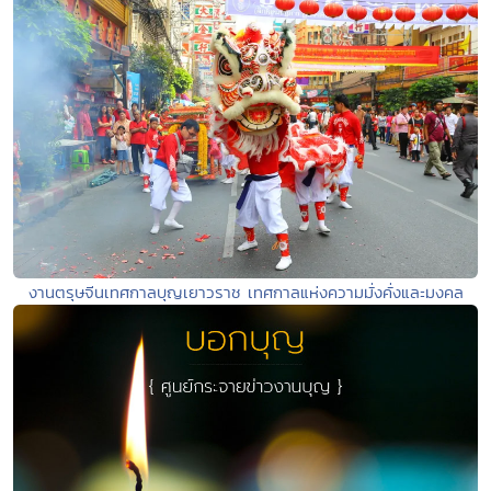
งานตรุษจีนเทศกาลบุญเยาวราช เทศกาลแห่งความมั่งคั่งและมงคล