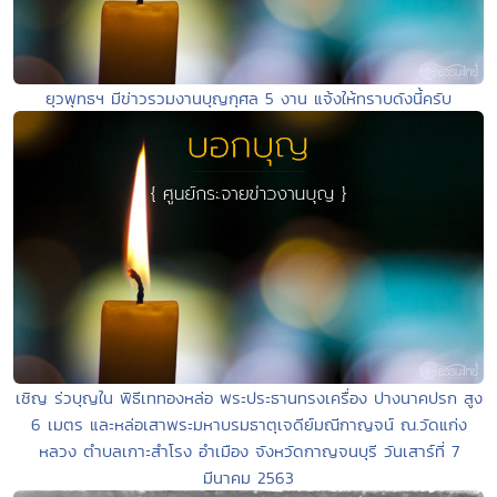
ยุวพุทธฯ มีข่าวรวมงานบุญกุศล 5 งาน แจ้งให้ทราบดังนี้ครับ
เชิญ ร่วบุญใน พิธีเททองหล่อ พระประธานทรงเครื่อง ปางนาคปรก สูง
6 เมตร และหล่อเสาพระมหาบรมธาตุเจดีย์มณีกาญจน์ ณ.วัดแก่ง
หลวง ตำบลเกาะสำโรง อำเมือง จังหวัดกาญจนบุรี วันเสาร์ที่ 7
มีนาคม 2563