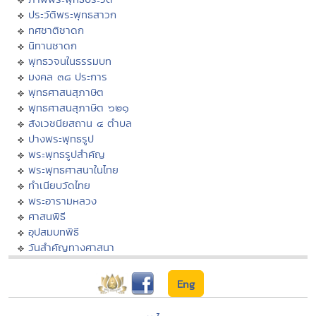
ประวัติพระพุทธสาวก
ทศชาติชาดก
นิทานชาดก
พุทธวจนในธรรมบท
มงคล ๓๘ ประการ
พุทธศาสนสุภาษิต
พุทธศาสนสุภาษิต ๖๒๑
สังเวชนียสถาน ๔ ตำบล
ปางพระพุทธรูป
พระพุทธรูปสำคัญ
พระพุทธศาสนาในไทย
ทำเนียบวัดไทย
พระอารามหลวง
ศาสนพิธี
อุปสมบทพิธี
วันสำคัญทางศาสนา
Eng