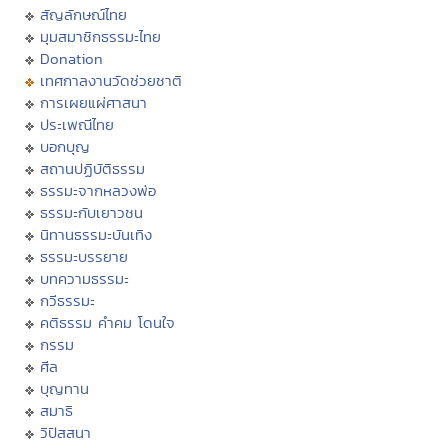
สัญลักษณ์ไทย
มุมสมาชิกธรรมะไทย
Donation
เทศกาลงานวัดช่วยชาติ
การเผยแผ่ศาสนา
ประเพณีไทย
บอกบุญ
สถานปฏิบัติธรรม
ธรรมะจากหลวงพ่อ
ธรรมะกับเยาวชน
นิทานธรรมะบันเทิง
ธรรมะบรรยาย
บทความธรรมะ
กวีธรรมะ
คติธรรม คำคม โดนใจ
กรรม
ศีล
บุญทาน
สมาธิ
วิปัสสนา