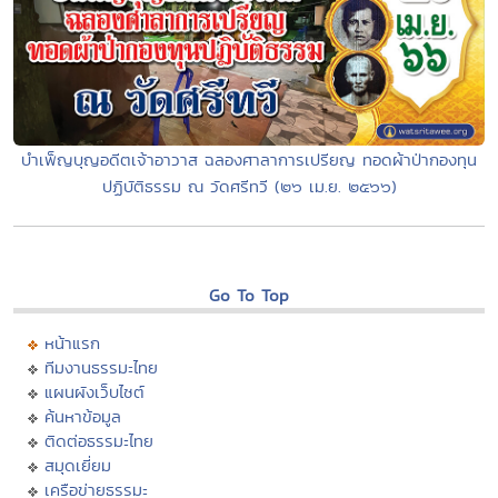
บำเพ็ญบุญอดีตเจ้าอาวาส ฉลองศาลาการเปรียญ ทอดผ้าป่ากองทุน
ปฏิบัติธรรม ณ วัดศรีทวี (๒๖ เม.ย. ๒๕๖๖)
Go To Top
หน้าแรก
ทีมงานธรรมะไทย
แผนผังเว็บไซต์
ค้นหาข้อมูล
ติดต่อธรรมะไทย
สมุดเยี่ยม
เครือข่ายธรรมะ