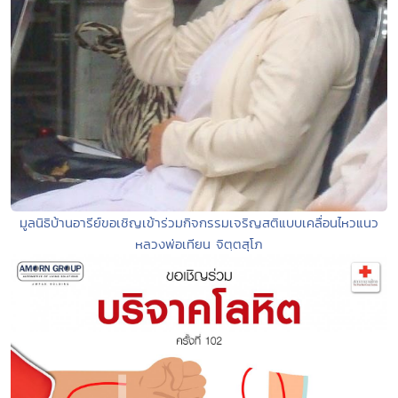
มูลนิธิบ้านอารีย์ขอเชิญเข้าร่วมกิจกรรมเจริญสติแบบเคลื่อนไหวแนว
หลวงพ่อเทียน จิตฺตสุโภ