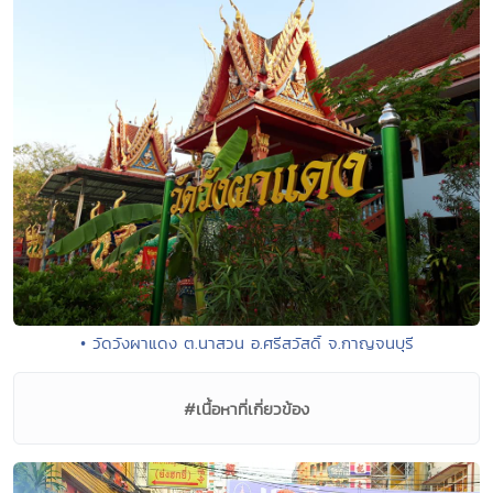
• วัดวังผาแดง ต.นาสวน อ.ศรีสวัสดิ์ จ.กาญจนบุรี
#เนื้อหาที่เกี่ยวข้อง