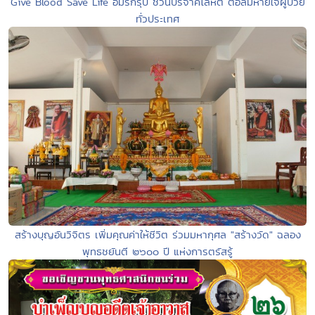
Give Blood Save Life อมรกรุ๊ป ชวนบริจาคโลหิต ต่อลมหายใจผู้ป่วย
ทั่วประเทศ
สร้างบุญอันวิจิตร เพิ่มคุณค่าให้ชีวิต ร่วมมหากุศล "สร้างวัด" ฉลอง
พุทธชยันตี ๒๖๐๐ ปี แห่งการตรัสรู้