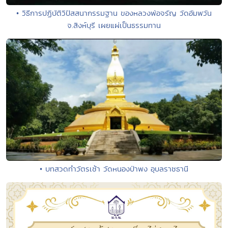
• วิธีการปฏิบัติวิปัสสนากรรมฐาน ของหลวงพ่อจรัญ วัดอัมพวัน
จ.สิงห์บุรี เผยแผ่เป็นธรรมทาน
• บทสวดทำวัตรเช้า วัดหนองป่าพง อุบลราชธานี