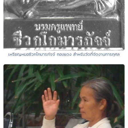
เหรียญหมอชีวกโกมารภัจจ์ ทองแดง สำหรับวัดที่จัดงานการกุศล