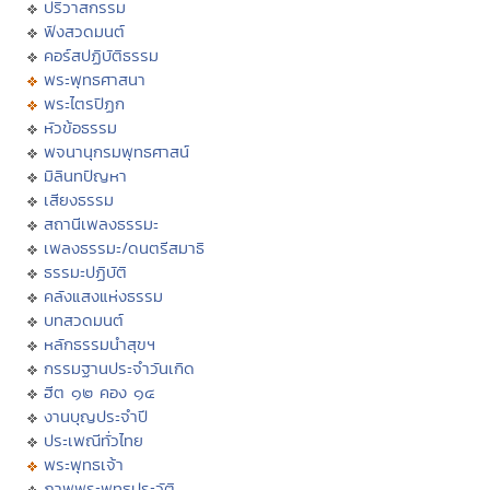
ปริวาสกรรม
ฟังสวดมนต์
คอร์สปฏิบัติธรรม
พระพุทธศาสนา
พระไตรปิฏก
หัวข้อธรรม
พจนานุกรมพุทธศาสน์
มิลินทปัญหา
เสียงธรรม
สถานีเพลงธรรมะ
เพลงธรรมะ/ดนตรีสมาธิ
ธรรมะปฏิบัติ
คลังแสงแห่งธรรม
บทสวดมนต์
หลักธรรมนำสุขฯ
กรรมฐานประจำวันเกิด
ฮีต ๑๒ คอง ๑๔
งานบุญประจำปี
ประเพณีทั่วไทย
พระพุทธเจ้า
ภาพพระพุทธประวัติ