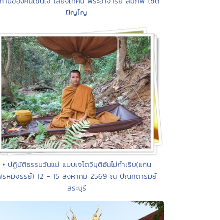
 ทานของคนเข็นใจ เสียงเทศน์ พระอาจารย์ สมภพ โชติ
ปัญโญ
• ปฏิบัติธรรมวันแม่ แบบเจโตวิมุติอันไม่กำเริบ(แก่น
พรหมจรรย์) 12 - 15 สิงหาคม 2569 ณ ปัณฑิตารมย์
สระบุรี