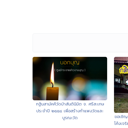
กฐินสามัคคีวัดป่าสันตินิมิต จ. ศรีสะเกษ
ประจำปี ๒๕๕๔ เพื่อสร้างกำแพงวัดและ
ขอเชิญ
บูรณะวัด
โค้งเจร