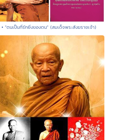
• "ตนเป็นที่รักยิ่งของตน" (สมเด็จพระสังฆราชเจ้า)