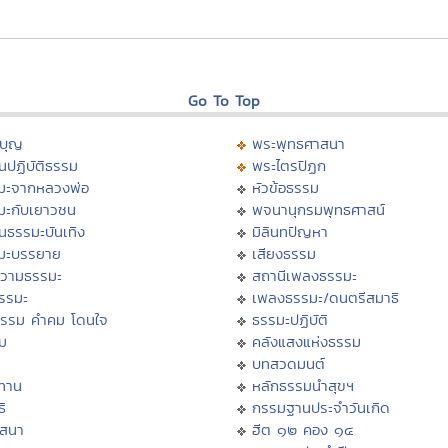
Go To Top
บุญ
พระพุทธศาสนา
นปฏิบัติธรรม
พระไตรปิฏก
มะจากหลวงพ่อ
หัวข้อธรรม
มะกับเยาวชน
พจนานุกรมพุทธศาสน์
นธรรมะบันเทิง
มิลินทปัญหา
มะบรรยาย
เสียงธรรม
วามธรรมะ
สถานีเพลงธรรมะ
ธรรมะ
เพลงธรรมะ/ดนตรีสมาธิ
ธรรม คำคม โดนใจ
ธรรมะปฏิบัติ
ม
คลังแสงแห่งธรรม
บทสวดมนต์
ทาน
หลักธรรมนำสุขฯ
ิ
กรรมฐานประจำวันเกิด
สสนา
ฮีต ๑๒ คอง ๑๔