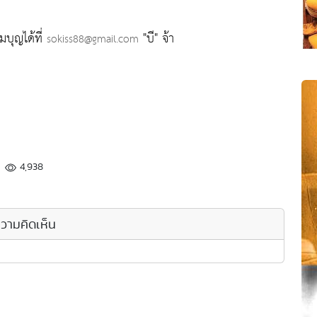
มบุญได้ที่
"บี" จ้า
sokiss88@gmail.com
4,938
วามคิดเห็น