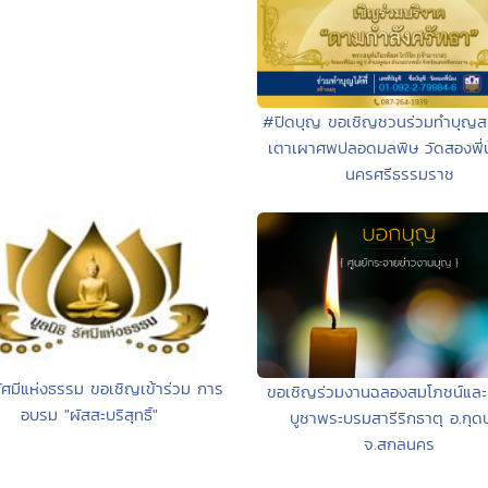
#ปิดบุญ ขอเชิญชวนร่วมทำบุญสร
เตาเผาศพปลอดมลพิษ วัดสองพี่น
นครศรีธรรมราช
ิรัศมีแห่งธรรม ขอเชิญเข้าร่วม การ
ขอเชิญร่วมงานฉลองสมโภชน์และ
อบรม "ผัสสะบริสุทธิ์"
บูชาพระบรมสารีริกธาตุ อ.กุด
จ.สกลนคร