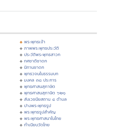
พระพุทธเจ้า
ภาพพระพุทธประวัติ
ประวัติพระพุทธสาวก
ทศชาติชาดก
นิทานชาดก
พุทธวจนในธรรมบท
มงคล ๓๘ ประการ
พุทธศาสนสุภาษิต
พุทธศาสนสุภาษิต ๖๒๑
สังเวชนียสถาน ๔ ตำบล
ปางพระพุทธรูป
พระพุทธรูปสำคัญ
พระพุทธศาสนาในไทย
ทำเนียบวัดไทย