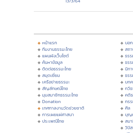
13/3/64
หน้าแรก
บอก
ทีมงานธรรมะไทย
สถา
แผนผังเว็บไซต์
ธรร
ค้นหาข้อมูล
ธรร
ติดต่อธรรมะไทย
นิทา
สมุดเยี่ยม
ธรร
เครือข่ายธรรมะ
บทค
สัญลักษณ์ไทย
กวี
มุมสมาชิกธรรมะไทย
คติ
Donation
กรร
เทศกาลงานวัดช่วยชาติ
ศีล
การเผยแผ่ศาสนา
บุญ
ประเพณีไทย
สมาธ
วิปั