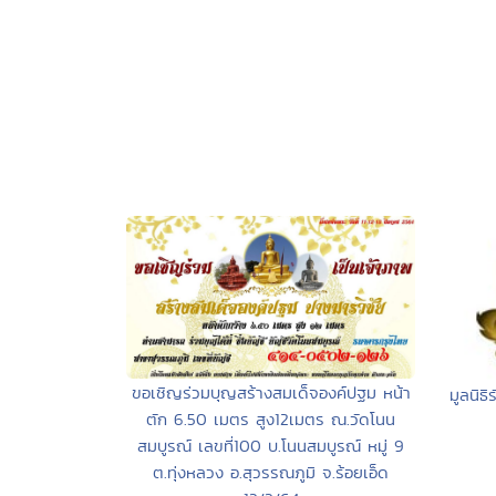
ขอเชิญร่วมบุญสร้างสมเด็จองค์ปฐม หน้า
มูลนิธ
ตัก 6.50 เมตร สูง12เมตร ณ.วัดโนน
สมบูรณ์ เลขที่100 บ.โนนสมบูรณ์ หมู่ 9
ต.ทุ่งหลวง อ.สุวรรณภูมิ จ.ร้อยเอ็ด