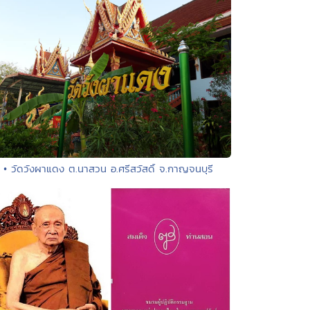
• วัดวังผาแดง ต.นาสวน อ.ศรีสวัสดิ์ จ.กาญจนบุรี