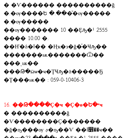
� �Ѵ������ ����������ǧ
�.�ѹ����Ե �.���ͧ�ѹ�����
�.�ѹ�����
��ѹ������� 10 ��Ȩԡ�¹ 2555
���� 10.00 �.
��Ҥ�á�ا�� �Ңҡ�з�ǧ�֡�Ҹԡ��
�������ѭ�������Ѿ��
���ͺѭ��
���Թ�ӹѡ�ҹ�ŢҸԡ�ä�����Ҕ
�Ţ���ѭ�� : 059-0-10406-3
16. ��Թ����Ҫ�ҹ �Ҫ�ѳ�Ե�ʶҹ
� ����������ǧ
�Ѵ��������Ҫ�������
�ǧ�ҧ���ѹ ࢵ�ҧ��Ѵ ��ا෾��ҹ��