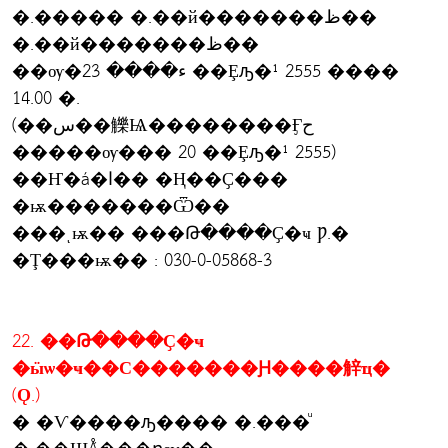
�.����� �.��й�������ظ��
�.��й�������ظ��
��ѹ�ء���� 23 ��Ȩԡ�¹ 2555 ����
14.00 �.
(��س��觻Ѩ��������Ӻح
�����ѹ��� 20 ��Ȩԡ�¹ 2555)
��Ҥ�á�ا�� �Ң��Ҫ���
�ѭ�������Ѿ��
���ͺѭ�� ���Թ����Ҫ�ҹ Ƿ.�
�Ţ���ѭ�� : 030-0-05868-3
22. ��Թ����Ҫ�ҹ
�ӹѡ�ҹ��С�������Ԩ����觪ҵ�
(Ǫ.)
� �Ѵ����ԡ���� �.���ͧ