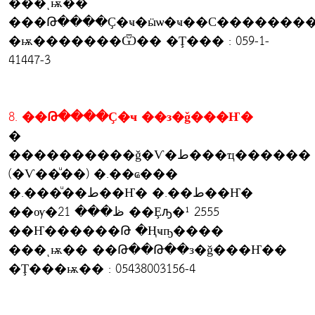
���ͺѭ��
���Թ����Ҫ�ҹ�ӹѡ�ҹ��С��������
�ѭ�������Ѿ�� �Ţ��� : 059-1-
41447-3
8. ��Թ����Ҫ�ҹ ��з�ǧ���Ҥ�
�
����������ǧ�Ѵ�ط���ҵ������
(�Ѵ��ͧ��) �.��ҩ���
�.���ͧ��ط��Ҥ� �.��ط��Ҥ�
��ѹ�ظ��� 21 ��Ȩԡ�¹ 2555
��Ҥ������Թ �Ңҹҧ����
���ͺѭ�� ��Թ��Թ��з�ǧ���Ҥ��
�Ţ���ѭ�� : 05438003156-4