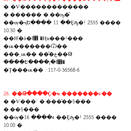
� �Ѵ�������������
�.������ �.��ҧ�ͧ
��ѹ�ҷԵ���� 11 ��Ȩԡ�¹ 2555 ����
10.30 �.
��Ҥ�á�ا෾ �Ңҡ���¹���
�ѭ�������Ѿ��
���ͺѭ�� ��ͧ�ع��Թ
����Է����¡�ا෾�
�Ţ���ѭ�� : 117-0-36568-6
26. ��Թ����Ҫ�ҹ �������ѵ��
� �Ѵ���ʹ �.���ͧ��§���
�.��§���
��ѹ�ء���� 16 ��Ȩԡ�¹ 2555 ����
10.00 �.