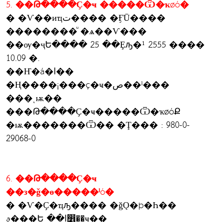
5. ��Թ����Ҫ�ҹ �����Ѿ�ҡøó�
� �Ѵ��иҵت���� �ӺŪ����
��������ͧ �ѧ��Ѵ���
��ѹ�ҷԵ���� 25 ��Ȩԡ�¹ 2555 ����
10.09 �.
��Ҥ�á�ا��
�Ң����¡���ç�ҹ�ص��ˡ���
���ͺѭ��
���Թ����Ҫ�ҹ�����Ѿ�ҡøóՔ
�ѭ�������Ѿ�� �Ţ��� : 980-0-
29068-0
6. ��Թ����Ҫ�ҹ
��з�ǧ�ɵ�����ˡó�
� �Ѵ�Ҫ�ҵԡ���� �ǧǪ�þ�Һ��
ࢵ���Ե ��ا෾��ҹ��