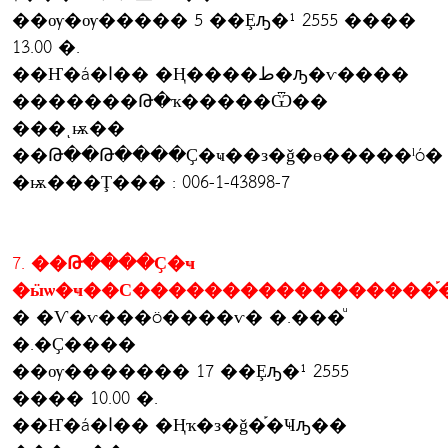
��ѹ�ѹ����� 5 ��Ȩԡ�¹ 2555 ����
13.00 �.
��Ҥ�á�ا�� �Ң����ط�ԡ�ѵ����
�������Թ�ҡ�����Ѿ��
���ͺѭ��
��Թ��Թ����Ҫ�ҹ��з�ǧ�ɵ�����ˡó�
�ѭ���Ţ��� : 006-1-43898-7
7. ��Թ����Ҫ�ҹ
�ӹѡ�ҹ��С�����������������֡�
� �Ѵ�ѵ���ö����ѵ� �.���ͧ
�.�Ҫ����
��ѹ������� 17 ��Ȩԡ�¹ 2555
���� 10.00 �.
��Ҥ�á�ا�� �Ңҡ�з�ǧ�֡�Ҹԡ��