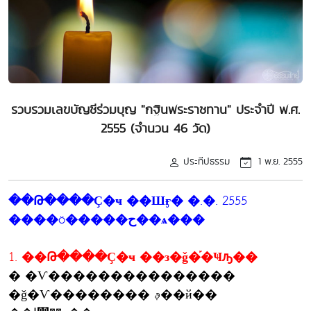
รวบรวมเลขบัญชีร่วมบุญ "กฐินพระราชทาน" ประจำปี พ.ศ.
2555 (จำนวน 46 วัด)
ประทีปธรรม
1 พ.ย. 2555
��Թ����Ҫ�ҹ ��Шӻ� �.�. 2555
����ö�����ح��ѧ���
1. ��Թ����Ҫ�ҹ ��з�ǧ�֡�Ҹԡ��
� �Ѵ���������������
�ǧ�Ѵ�������� ࢵ��й��