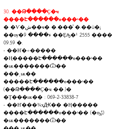
30. ��Թ����Ҫ�ҹ
����Է������ɵ���ʵ��
� �Ѵ�ش��ҹ� �.���ͧ �.��ù�¡
��ѹ�ء���� 9 ��Ȩԡ�¹ 2555 ����
09.59 �.
- ��Ҥ�÷�����
�Ң�����Է������ɵ���ʵ��
�ѭ�������Ѿ��
���ͺѭ��
�����Է������ɵ���ʵ��
(��Թ����Ҫ�ҹ ��.)�
�Ţ���ѭ�� : 069-2-33838-7
- ��Ҥ���¾ҳԪ�� �Ң�����
����Է������ɵ���ʵ�� (�ҧࢹ)
�ѭ�������Ѿ��
���ͺѭ��