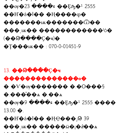
��ѹ�ء���� 23 ��Ȩԡ�¹ 2555
��Ҥ�á�ا�� �Ң����ȹ�
�������ѭ�������Ѿ��
���ͺѭ�� ������������ˡó�
(��Թ����Ҫ�ҹ)�
�Ţ���ѭ�� : 070-0-01451-9
13. ��Թ����Ҫ�ҹ
��������������ɵ�
� �Ѵ�ѹ������� �.�Ѻ���§
�.���ͧ��ѧ �.��ѧ
��ѹ�ء���� 9 ��Ȩԡ�¹ 2555 ����
13.00 �.
��Ҥ�á�ا�� �ҢҾ���¸Թ 39
���ͺѭ�� �����ӹ�¡�áͧ��ѧ