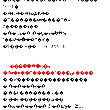
��ѹ�ء���� 23 ��Ȩԡ�¹ 2555 ����
14.00 �.
��Ҥ���¾ҳԪ��
�Ң������ӹѡ����Ҫ�ѧ
(ʹ�����ͻ��)
���ͺѭ�� ��Ҫ�ѳ�Ե�ʶҹ
(��Թ����Ҫ�ҹ)�
�Ţ���ѭ�� : 403-407296-8
17. ��Թ����Ҫ�ҹ
�ӹѡ�ҹ��С�����á���ش��֡��
� �Ѵ����������������
�.������ء��
�.��й�������ظ��
�.��й�������ظ��
��ѹ������� 3 ��Ȩԡ�¹ 2555