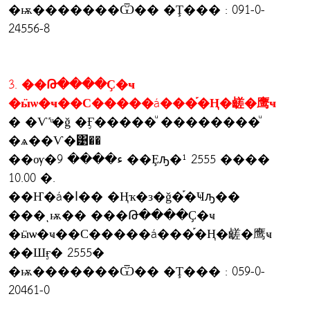
�ѭ�������Ѿ�� �Ţ��� : 091-0-
24556-8
3. ��Թ����Ҫ�ҹ
�ӹѡ�ҹ��С�����á���֡�Ң�鹾�鹰ҹ
� �Ѵ˹ͧ�ǧ �Ӻ�����ͧ ��������ͧ
�ѧ��Ѵ�͹��
��ѹ�ء���� 9 ��Ȩԡ�¹ 2555 ����
10.00 �.
��Ҥ�á�ا�� �Ңҡ�з�ǧ�֡�Ҹԡ��
���ͺѭ�� ���Թ����Ҫ�ҹ
�ӹѡ�ҹ��С�����á���֡�Ң�鹾�鹰ҹ
��Шӻ� 2555�
�ѭ�������Ѿ�� �Ţ��� : 059-0-
20461-0