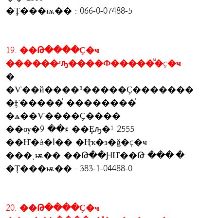
�Ţ���ѭ�� : 066-0-07488-5
19. ��Թ����Ҫ�ҹ
������ʴԡ����Ф�����ͧ�ç�ҹ
�
�Ѵ��й����³�����Ҫ�������
�Ӻ�����ͧ ��������ͧ
�ѧ��Ѵ����Ҫ����
��ѹ�ء�� 9 ��Ȩԡ�¹ 2555
��Ҥ�á�ا�� �Ңҡ�з�ǧ�ç�ҹ
���ͺѭ�� ��Թ��ԨҤ��Թ ���.�
�Ţ���ѭ�� : 383-1-04488-0
20. ��Թ����Ҫ�ҹ