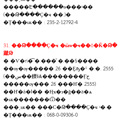
�����Է������ɵ���ʵ��
(��Թ����Ҫ�ҹ ��.)�
�Ţ���ѭ�� : 235-2-12792-4
31. ��Թ����Ҫ�ҹ �ӹѡ�ҹ��õ�Ǩ�Թ�
蹴Թ
� �Ѵ�ǹ�͡ �.���ͧ �.��§����
��ѹ�ѹ����� 26 ��Ȩԡ�¹ �.�. 2555
(��س��觻Ѩ��������Ӻح
�����ѹ��� 26 ���Ҥ� 2555)
��Ҥ�á�ا�� �Ңҡ�з�ǧ��ä�ѧ
�ѭ�������Ѿ��
���ͺѭ�� ���С�Թ����Ҫ�ҹ ʵ�.�
�Ţ���ѭ�� : 068-0-09306-0