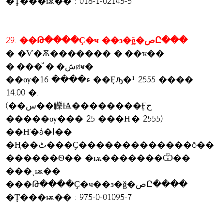
�Ţ���ѭ�� : 018-1-02145-5
29. ��Թ����Ҫ�ҹ ��з�ǧ�صԸ���
� �Ѵ�Ѫ������� �.��ҡ��
�.���ͧ �.�شøҹ�
��ѹ�ء���� 16 ��Ȩԡ�¹ 2555 ����
14.00 �.
(��س��觻Ѩ��������Ӻح
�����ѹ��� 25 ���Ҥ� 2555)
��Ҥ�á�ا��
�Ң��ٹ���Ҫ�������������õ��
������Ѳ�� �ѭ�������Ѿ��
���ͺѭ��
���Թ����Ҫ�ҹ��з�ǧ�صԸ����
�Ţ���ѭ�� : 975-0-01095-7