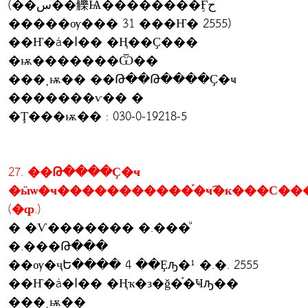
(��س��觻Ѩ��������Ӻح
�����ѹ��� 31 ���Ҥ� 2555)
��Ҥ�á�ا�� �Ң��Ҫ���
�ѭ�������Ѿ��
���ͺѭ�� ��Թ��Թ����Ҫ�ҹ
�������ѵ�� �
�Ţ���ѭ�� : 030-0-19218-5
27. ��Թ����Ҫ�ҹ
�ӹѡ�ҹ�����������֡�ҹ͡�к���С�
(�ȹ.)
� �Ѵ������� �.���ͧ
�.���Թ���
��ѹ�ҷԵ���� 4 ��Ȩԡ�¹ �.�. 2555
��Ҥ�á�ا�� �Ңҡ�з�ǧ�֡�Ҹԡ��
���ͺѭ��