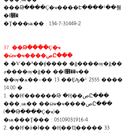
���Թ����Ҫ�ҹ����Է����¹��췡
�ا෾�
�Ţ���ѭ�� : 134-7-31449-2
37. ��Թ����Ҫ�ҹ
�ӹѡ�ҹ����صԸ���
� �Ѵ��ª��ʧ���� �ǧ����ѹ�ǧ��
ࢵ����ѹ�ǧ�� ��ا෾��ҹ��
��ѹ�ѧ��÷�� 13 ��Ȩԡ�¹ 2555 ����
14.00 �.
1. ��Ҥ������Թ �Ң��صԸ���
���ͺѭ�� ��ӹѡ�ҹ����صԸ���
(��Թ����Ҫ�ҹ)�
�ѭ���Ţ��� : 05109031916-4
2. ��Ҥ�á�ا�� �Ң��Ҵ����� 33