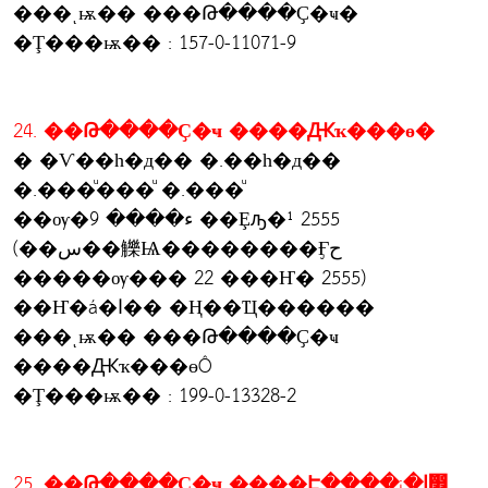
���ͺѭ�� ���Թ����Ҫ�ҹ�
�Ţ���ѭ�� : 157-0-11071-9
24. ��Թ����Ҫ�ҹ ����Ԫҡ���ɵ�
� �Ѵ��һ�д�� �.��һ�д��
�.���ͧ���ͧ �.���ͧ
��ѹ�ء���� 9 ��Ȩԡ�¹ 2555
(��س��觻Ѩ��������Ӻح
�����ѹ��� 22 ���Ҥ� 2555)
��Ҥ�á�ا�� �Ң��Ҵ������
���ͺѭ�� ���Թ����Ҫ�ҹ
����Ԫҡ���ɵÔ
�Ţ���ѭ�� : 199-0-13328-2
25. ��Թ����Ҫ�ҹ ����Է����¡�ا෾