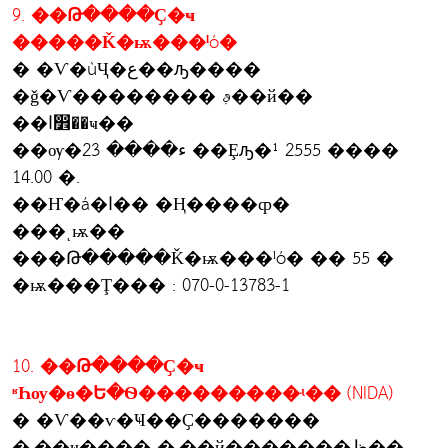
9. ��Թ����Ҫ�ҹ
�����Ǩ�ѭ���ˡó�
� �Ѵ�ùҶ�ع��ԡ����
�ǧ�Ѵ�������� ࢵ��й��
��ا෾��ҹ��
��ѹ�ء���� 23 ��Ȩԡ�¹ 2555 ����
14.00 �.
��Ҥ�á�ا�� �Ң����ȹ�
���ͺѭ��
���Թ�����Ǩ�ѭ���ˡó� �� 55 �
�ѭ���Ţ��� : 070-0-13783-1
10. ��Թ����Ҫ�ҹ
ʶҺѹ�ѳ�Ե�Ѳ���������ʵ�� (NIDA)
� �Ѵ��ѵ�Ҹ��Ҫ�������
�.��ҹ���� �.��й�������ظ��