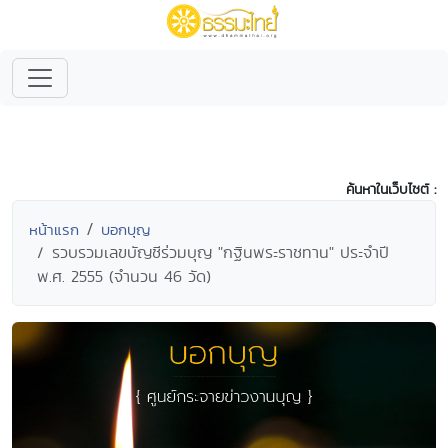
ค้นหาในเว็บไซต์ :
หน้าแรก
บอกบุญ
รวบรวมเลขบัญชีร่วมบุญ "กฐินพระราชทาน" ประจำปี
พ.ศ. 2555 (จำนวน 46 วัด)