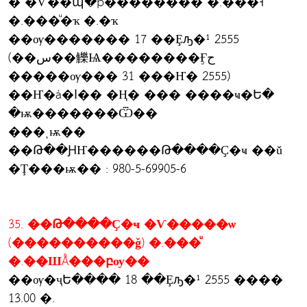
� �Ѵ��պ�þ�������� �.���˧
�.���ͧ�ҡ �.�ҡ
��ѹ������� 17 ��Ȩԡ�¹ 2555
(��س��觻Ѩ��������Ӻح
�����ѹ��� 31 ���Ҥ� 2555)
��Ҥ�á�ا�� �Ң� ��� ����ҹ�Ե�
�ѭ�������Ѿ��
���ͺѭ��
��Թ��ԨҤ������Թ����Ҫ�ҹ ��ǔ
�Ţ���ѭ�� : 980-5-69905-6
35. ��Թ����Ҫ�ҹ �Ѵ�����ѡ
(����������ǧ) �.���ͧ
�.��ШǺ���բѹ��
��ѹ�ҷԵ���� 18 ��Ȩԡ�¹ 2555 ����
13.00 �.