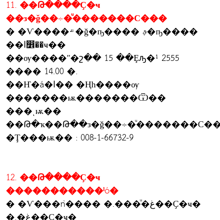
11. ��Թ����Ҫ�ҹ
��з�ǧ��÷�ͧ�������С���
� �Ѵ����·ͧ �ǧ�ҧ���� ࢵ�ҧ����
��ا෾��ҹ��
��ѹ����ʺ�շ�� 15 ��Ȩԡ�¹ 2555
���� 14.00 �.
��Ҥ�á�ا�� �Ңһ����ѹ
�������ѭ�������Ѿ��
���ͺѭ��
��Թ�ҡ��Թ��з�ǧ��÷�ͧ�������С��
�Ţ���ѭ�� : 008-1-66732-9
12. ��Թ����Ҫ�ҹ
�����������ˡó�
� �Ѵ���ǹ���� �.���ͧ�غ��Ҫ�ҹ�
�.�غ��Ҫ�ҹ�