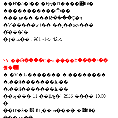
��Ҥ�á�ا�� �Ңҵ�Ҵ����͹���ͧ
�����������Ѿ��
���ͺѭ�� ���Թ����Ҫ�ҹ
�Ѵ�����ѡ (�� ��¸��оѹ���
�ͧ���)�
�Ţ�ѭ�� : 981 -1-544255
36. ��Թ����Ҫ�ҹ ����Է����¹��
췡�ا෾
� �Ѵ�ط������� �.��������
�.��й�������ظ��
�.��й�������ظ��
��ѹ��� 11 ��Ȩԡ�¹ 2555 ���� 10.00
�
��Ҥ�á�ا෾ �Ң��оҹ����-�͹���ͧ
���ͺѭ��