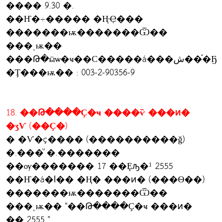
���� 9.30 �.
��Ҥ�÷����� �ҢҾ���
�������ѭ�������Ѿ��
���ͺѭ��
���Թ�ӹѡ�ҹ��С�����á���ش��֡�Ҕ
�Ţ���ѭ�� : 003-2-90356-9
18. ��Թ����Ҫ�ҹ ����ѷ ���ͷ�
�ӡѴ (��Ҫ�)
� �Ѵ�ç���� (����������ǧ)
�.���ͧ �.�������
��ѹ������� 17 ��Ȩԡ�¹ 2555
��Ҥ�á�ا�� �Ң� ���ͷ� (���Ѳ��)
�������ѭ�������Ѿ��
���ͺѭ�� "��Թ����Ҫ�ҹ ���ͷ�
�� 2555 "