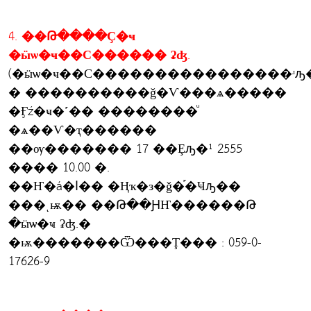
4. ��Թ����Ҫ�ҹ
�ӹѡ�ҹ��С������ ʡʤ.
� ����������ǧ�Ѵ���ѧ�����
�Ӻź�ҹ�˹�� ��������ͧ
�ѧ��Ѵ�ҭ������
��ѹ������� 17 ��Ȩԡ�¹ 2555
���� 10.00 �.
��Ҥ�á�ا�� �Ңҡ�з�ǧ�֡�Ҹԡ��
���ͺѭ�� ��Թ��ԨҤ������Թ
�ӹѡ�ҹ ʡʤ.�
�ѭ�������Ѿ���Ţ��� : 059-0-
17626-9