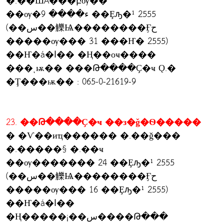
�.��ШǺ���բѹ��
��ѹ�ء���� 9 ��Ȩԡ�¹ 2555
(��س��觻Ѩ��������Ӻح
�����ѹ��� 31 ���Ҥ� 2555)
��Ҥ�á�ا�� �Ң��оҹ����
���ͺѭ�� ���Թ����Ҫ�ҹ Ǫ.�
�Ţ���ѭ�� : 065-0-21619-9
23. ��Թ����Ҫ�ҹ ��з�ǧ�Ѳ�����
� �Ѵ��иҵ������ �.��ǧ���
�.�����§ �.��ҹ
��ѹ������� 24 ��Ȩԡ�¹ 2555
(��س��觻Ѩ��������Ӻح
�����ѹ��� 16 ��Ȩԡ�¹ 2555)
��Ҥ�á�ا��
�Ң�����¡��س����Թ���