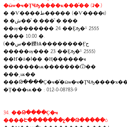
�ӹѡ�ҹ�ŢҸԡ����ҡ���֡�� (ʡ�.)
� �Ѵ����ط����� (�Ѵ����ŧ)
�.�ش��ͧ �.���ͧ �.���
��ѹ������� 24 ��Ȩԡ�¹ 2555
���� 10.00 �.
(��س��觻Ѩ��������Ӻح
�����ѹ��� 23 ��Ȩԡ�¹ 2555)
��Ҥ�á�ا�� �Ң������ҹ
�������ѭ�������Ѿ��
���ͺѭ��
���Թ����Ҫ�ҹ�ͧ�ӹѡ�ҹ�ŢҸԡ����ҡ��
�Ţ���ѭ�� : 012-0-08783-9
34. ��Թ����Ҫ�ҹ
����Է�������չ��Թ�����ò