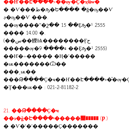
��Ҥ��Է����»�ͧ�ѹ�Ҫ�ҳҨѡ�
� �Ѵ���ظ�ԡ�Ե���� �ǧ�ҧ��Ѵ
ࢵ�ҧ��Ѵ ���.
��ѹ����ʺ�շ�� 15 ��Ȩԡ�¹ 2555
���� 14.00 �.
(��س��觻Ѩ��������Ӻح
�����ѹ�ء���� 9 ��Ȩԡ�¹ 2555)
��Ҥ�÷����� �Ң�ʹ�����
�ѭ�������Ѿ��
���ͺѭ��
���Թ����Ҫ�ҹ��Ҥ��Է����»�ͧ�ѹ�Ҫ
�Ţ���ѭ�� : 021-2-81182-2
21. ��Թ����Ҫ�ҹ
��з�ǧ�Է����ʵ�����෤����� (Ƿ.)
� �Ѵ�ʹ�ʹ�����Ҫ�������