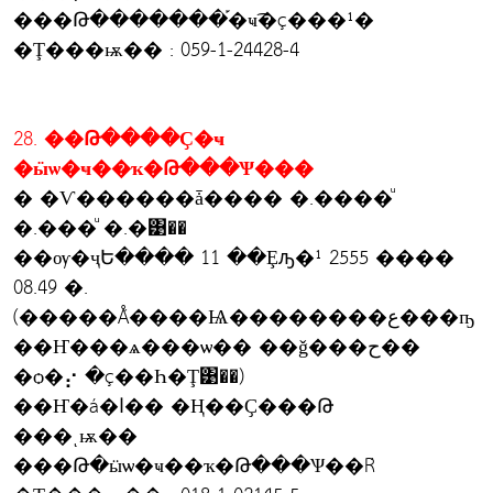
���Թ�������֡�ҹ͡�ç���¹�
�Ţ���ѭ�� : 059-1-24428-4
28. ��Թ����Ҫ�ҹ
�ӹѡ�ҹ��ҡ�Թ���Ѱ���
� �Ѵ������ǡ���� �.����ͧ
�.���ͧ �.�͹��
��ѹ�ҷԵ���� 11 ��Ȩԡ�¹ 2555 ����
08.49 �.
(�����Ǻ����Ѩ��������ع���ҧ
��Ҥ���ѧ���ѡ�� ��ǧ���ح��
�ѻ�⡔ �ç��Һ�Ţ͹��)
��Ҥ�á�ا�� �Ң��Ҫ���Թ
���ͺѭ��
���Թ�ӹѡ�ҹ��ҡ�Թ���Ѱ��Ŕ