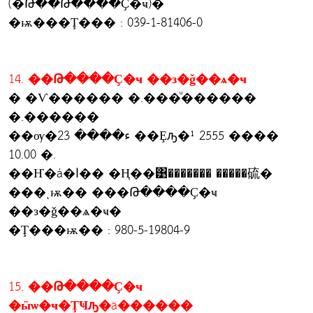
(�Թ��Թ����Ҫ�ҹ)�
�ѭ���Ţ��� : 039-1-81406-0
14. ��Թ����Ҫ�ҹ ��з�ǧ��ѧ�ҹ
� �Ѵ������ �.���ͧ������
�.������
��ѹ�ء���� 23 ��Ȩԡ�¹ 2555 ����
10.00 �.
��Ҥ�á�ا�� �Ң��͹������� �����硫�
���ͺѭ�� ���Թ����Ҫ�ҹ
��з�ǧ��ѧ�ҹ�
�Ţ���ѭ�� : 980-5-19804-9
15. ��Թ����Ҫ�ҹ
�ӹѡ�ҹ�ŢҸԡ�ä������