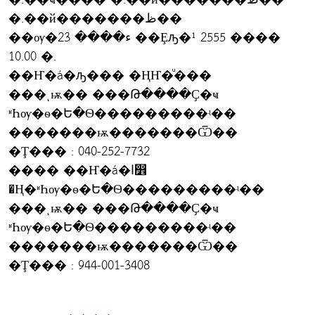
�.��й�������ظ��
��ѹ�ء���� 23 ��Ȩԡ�¹ 2555 ����
10.00 �.
��Ҥ�á�ԡ��� �ҢҤ�ͧ���
���ͺѭ�� ���Թ����Ҫ�ҹ
ʶҺѹ�ѳ�Ե�Ѳ���������ʵ��
�������ѭ�������Ѿ��
�Ţ��� : 040-252-7732
���� ��Ҥ�á�ا෾
�Ң�ʶҺѹ�ѳ�Ե�Ѳ���������ʵ��
���ͺѭ�� ���Թ����Ҫ�ҹ
ʶҺѹ�ѳ�Ե�Ѳ���������ʵ��
�������ѭ�������Ѿ��
�Ţ��� : 944-001-3408