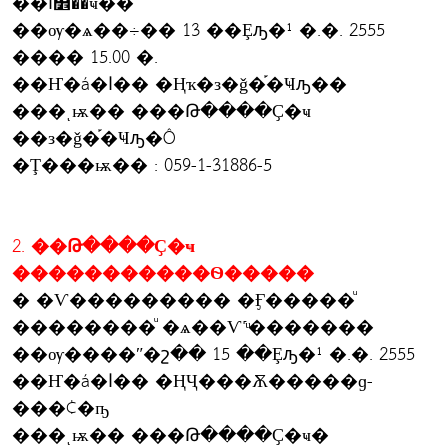
��ا෾��ҹ��
��ѹ�ѧ��÷�� 13 ��Ȩԡ�¹ �.�. 2555
���� 15.00 �.
��Ҥ�á�ا�� �Ңҡ�з�ǧ�֡�Ҹԡ��
���ͺѭ�� ���Թ����Ҫ�ҹ
��з�ǧ�֡�Ҹԡ�Ô
�Ţ���ѭ�� : 059-1-31886-5
2. ��Թ����Ҫ�ҹ
�����������Ѳ�����
� �Ѵ��������� �Ӻ�����ͧ
��������ͧ �ѧ��Ѵ˹ͧ�������
��ѹ����ʺ�շ�� 15 ��Ȩԡ�¹ �.�. 2555
��Ҥ�á�ا�� �ҢҶ���Ѫ�����ɡ-
���¢�ҧ
���ͺѭ�� ���Թ����Ҫ�ҹ�