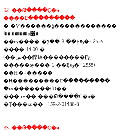
32. ��Թ����Ҫ�ҹ
����Է���������
� �Ѵ������ǧ������������
ࢵ������ ��ا෾�
��ѹ����ʺ�շ�� 8 ��Ȩԡ�¹ 2555
���� 14.00 �.
(��س��觻Ѩ��������Ӻح
�����ѹ��� 1 ��Ȩԡ�¹ 2555)
��Ҥ�÷�����
�Ң���������Է���������
�ѭ�������Ѿ��
���ͺѭ�� ���Թ����Ҫ�ҹ�
�Ţ���ѭ�� : 159-2-01488-8
33. ��Թ����Ҫ�ҹ