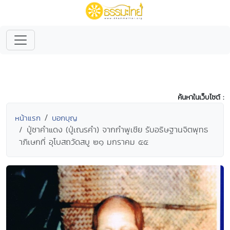
ค้นหาในเว็บไซต์ :
หน้าแรก
บอกบุญ
ปู่ซาคำแดง (ปู่เณรคำ) จากกำพูเชีย รับอธิษฐานจิตพุทธ
าภิเษกที่ อุโบสถวัดสบู ๒๑ มกราคม ๕๕