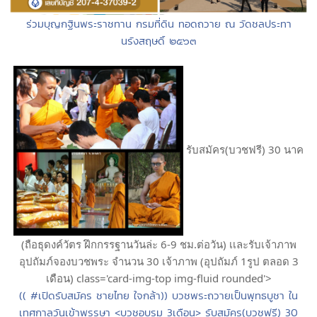
ร่วมบุญกฐินพระราชทาน กรมที่ดิน ทอดถวาย ณ วัดชลประทา
นรังสฤษดิ์ ๒๕๖๓
รับสมัคร(บวชฟรี) 30 นาค
(ถือธุดงค์วัตร ฝึกกรรฐานวันล่ะ 6-9 ชม.ต่อวัน) เเละรับเจ้าภาพ
อุปถัมภ์จองบวชพระ จำนวน 30 เจ้าภาพ (อุปถัมภ์ 1รูป ตลอด 3
เดือน) class='card-img-top img-fluid rounded'>
(( #เปิดรับสมัคร ชายไทย ใจกล้า)) บวชพระถวายเป็นพุทธบูชา ใน
เทศกาลวันเข้าพรรษา <บวชอบรม 3เดือน> รับสมัคร(บวชฟรี) 30