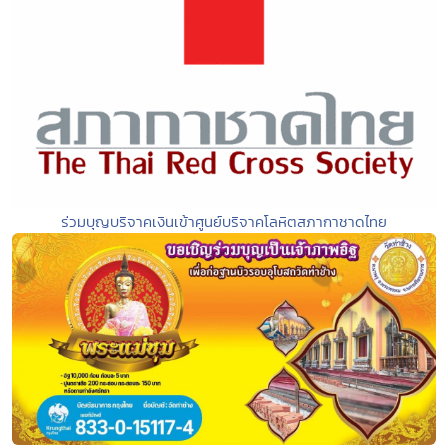
ร่วมบุญบริจาคเงินเข้าศูนย์บริจาคโลหิตสภากาชาดไทย