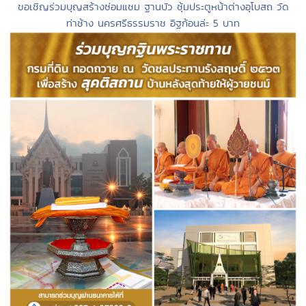
ขอเชิญร่วมบุญสร้างซ่อมแซม ฐานบัว ซุ้มประตูหน้าต่างอุโบสถ วัด
ท่าช้าง นครศรีธรรมราช อิฐก้อนล่ะ 5 บาท