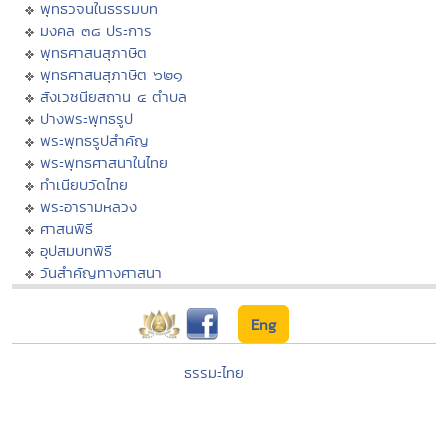
พุทธวจนในธรรมบท
มงคล ๓๘ ประการ
พุทธศาสนสุภาษิต
พุทธศาสนสุภาษิต ๖๒๑
สังเวชนียสถาน ๔ ตำบล
ปางพระพุทธรูป
พระพุทธรูปสำคัญ
พระพุทธศาสนาในไทย
ทำเนียบวัดไทย
พระอารามหลวง
ศาสนพิธี
อุปสมบทพิธี
วันสำคัญทางศาสนา
Eng
ธรรมะไทย