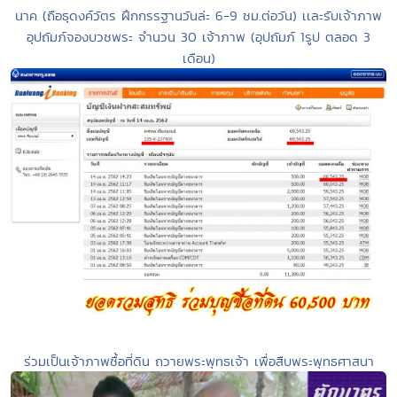
นาค (ถือธุดงค์วัตร ฝึกกรรฐานวันล่ะ 6-9 ชม.ต่อวัน) เเละรับเจ้าภาพ
อุปถัมภ์จองบวชพระ จำนวน 30 เจ้าภาพ (อุปถัมภ์ 1รูป ตลอด 3
เดือน)
ร่วมเป็นเจ้าภาพซื้อที่ดิน ถวายพระพุทธเจ้า เพื่อสืบพระพุทธศาสนา