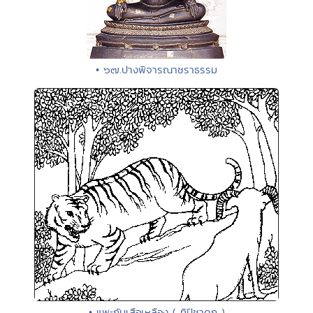
• ๖๗.ปางพิจารณาชราธรรม
• แพะกับเสือเหลือง ( ทิปิชาดก )