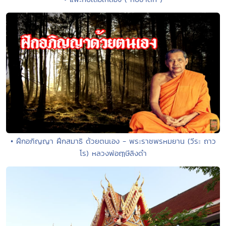
• ฝึกอภิญญา ฝึกสมาธิ ด้วยตนเอง - พระราชพรหมยาน (วีระ ถาว
โร) หลวงพ่อฤๅษีลิงดำ