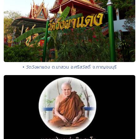
• วัดวังผาแดง ต.นาสวน อ.ศรีสวัสดิ์ จ.กาญจนบุรี