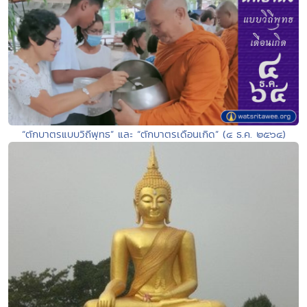
“ตักบาตรแบบวิถีพุทธ” และ “ตักบาตรเดือนเกิด” (๔ ธ.ค. ๒๕๖๔)