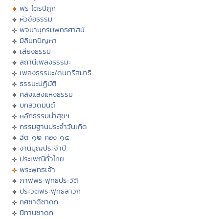
พระไตรปิฏก
หัวข้อธรรม
พจนานุกรมพุทธศาสน์
มิลินทปัญหา
เสียงธรรม
สถานีเพลงธรรมะ
เพลงธรรมะ/ดนตรีสมาธิ
ธรรมะปฏิบัติ
คลังแสงแห่งธรรม
บทสวดมนต์
หลักธรรมนำสุขฯ
กรรมฐานประจำวันเกิด
ฮีต ๑๒ คอง ๑๔
งานบุญประจำปี
ประเพณีทั่วไทย
พระพุทธเจ้า
ภาพพระพุทธประวัติ
ประวัติพระพุทธสาวก
ทศชาติชาดก
นิทานชาดก