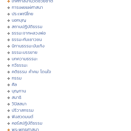
เทศกาลงานวัดช่วยชาติ
การเผยแผ่ศาสนา
ประเพณีไทย
บอกบุญ
สถานปฏิบัติธรรม
ธรรมะจากหลวงพ่อ
ธรรมะกับเยาวชน
นิทานธรรมะบันเทิง
ธรรมะบรรยาย
บทความธรรมะ
กวีธรรมะ
คติธรรม คำคม โดนใจ
กรรม
ศีล
บุญทาน
สมาธิ
วิปัสสนา
ปริวาสกรรม
ฟังสวดมนต์
คอร์สปฏิบัติธรรม
พระพุทธศาสนา