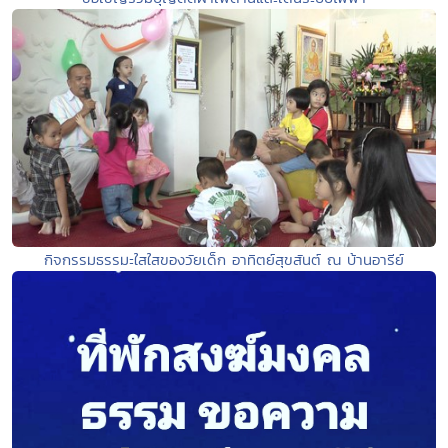
กิจกรรมธรรมะใสใสของวัยเด็ก อาทิตย์สุขสันต์ ณ บ้านอารีย์