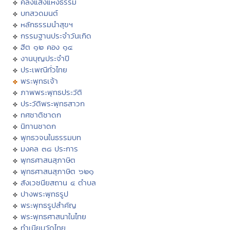
คลังแสงแห่งธรรม
บทสวดมนต์
หลักธรรมนำสุขฯ
กรรมฐานประจำวันเกิด
ฮีต ๑๒ คอง ๑๔
งานบุญประจำปี
ประเพณีทั่วไทย
พระพุทธเจ้า
ภาพพระพุทธประวัติ
ประวัติพระพุทธสาวก
ทศชาติชาดก
นิทานชาดก
พุทธวจนในธรรมบท
มงคล ๓๘ ประการ
พุทธศาสนสุภาษิต
พุทธศาสนสุภาษิต ๖๒๑
สังเวชนียสถาน ๔ ตำบล
ปางพระพุทธรูป
พระพุทธรูปสำคัญ
พระพุทธศาสนาในไทย
ทำเนียบวัดไทย