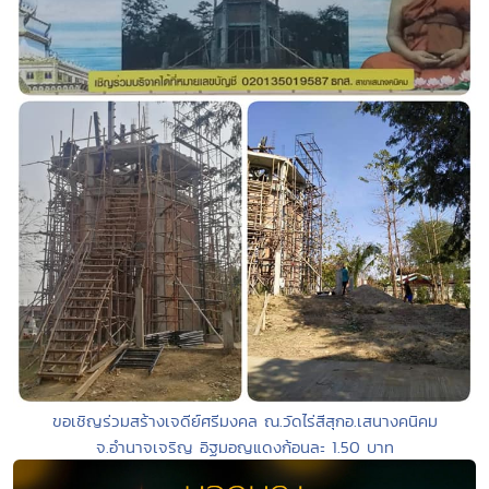
ขอเชิญร่วมสร้างเจดีย์ศรีมงคล ณ.วัดไร่สีสุก​อ.เสนางคนิคม​
จ.อำนาจเจริญ อิฐมอญแดงก้อนละ​ 1.50 บาท