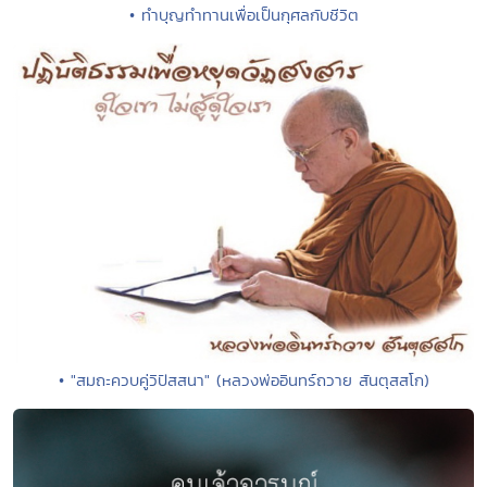
• ทำบุญทำทานเพื่อเป็นกุศลกับชีวิต
• "สมถะควบคู่วิปัสสนา" (หลวงพ่ออินทร์ถวาย สันตุสสโก)