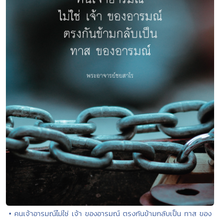
• คนเจ้าอารมณ์ไม่ใช่ เจ้า ของอารมณ์ ตรงกันข้ามกลับเป็น ทาส ของ