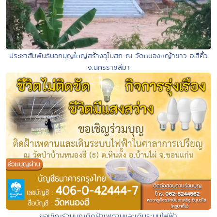
ประชาสัมพันธ์บอกบุญใหญ่สร้างอุโบสถ ณ วัดหนองหญ้าขาว อ.สีคิ้ว
จ.นครราชสีมา
ขอเชิญร่วมบุญติดฝ้าเพดานและเดินระบบไฟฟ้า