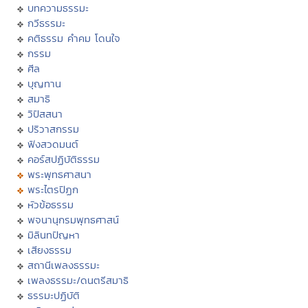
บทความธรรมะ
กวีธรรมะ
คติธรรม คำคม โดนใจ
กรรม
ศีล
บุญทาน
สมาธิ
วิปัสสนา
ปริวาสกรรม
ฟังสวดมนต์
คอร์สปฏิบัติธรรม
พระพุทธศาสนา
พระไตรปิฏก
หัวข้อธรรม
พจนานุกรมพุทธศาสน์
มิลินทปัญหา
เสียงธรรม
สถานีเพลงธรรมะ
เพลงธรรมะ/ดนตรีสมาธิ
ธรรมะปฏิบัติ