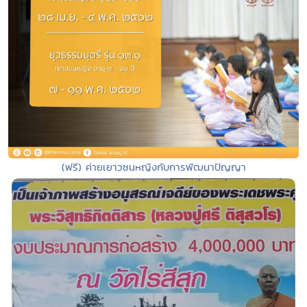
(ฟรี) ค่ายเยาวชนหญิงกับการพัฒนาปัญญา