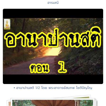
อารมณ์
• อานาปานสติ 1/2 โดย พระอาจารย์สมภพ โชติปัญโญ