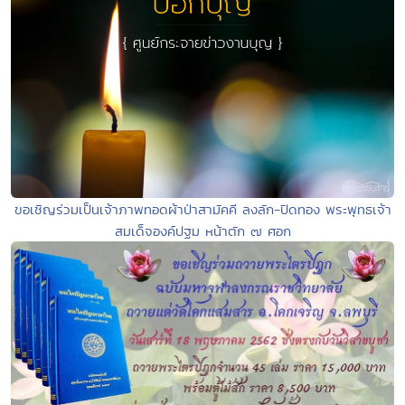
ขอเชิญร่วมเป็นเจ้าภาพทอดผ้าป่าสามัคคี ลงลัก-ปิดทอง พระพุทธเจ้า
สมเด็จองค์ปฐม หน้าตัก ๗ ศอก