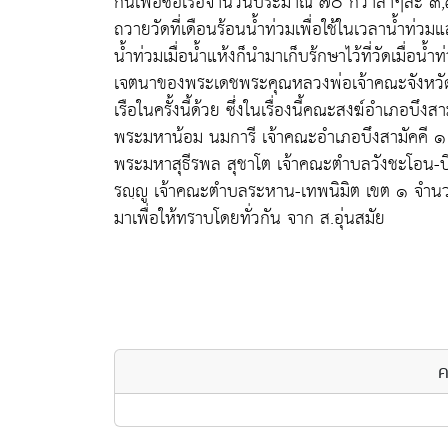
กันเพื่อซื้อเรือจำนวนประมาณ ๗๐ กว่าลำๆละ ๓,๗๐
ถวายวัดที่เดือนร้อนน้ำท่วมเพื่อใช้ในเวลาน้ำท่ว
น้ำท่วมเมื่อน้ำแห้งก็นำมาเก็บร้กษาไว้ที่วัดเมื่อน
เจตนาของพระเดชพระคุณหลวงพ่อเจ้าคณะจังหวัดและ
เรือในครั้งนี้ด้วย ซึ่งในเรื่องนี้คณะสงฆ์อำเภอบึง
พระมหาน้อม นมการี เจ้าคณะอำเภอบึงสามัคคี
พระมหาสุธีรพล สุชาโต เจ้าคณะตำบลวังชะโอน-บ
รญฺญู เจ้าคณะตำบลระหาน-เทพนิมิต เขต ๑ จำน
มาเพื่อให้ทราบโดยทั่วกัน จาก ส.อุ่นสมัย
ค