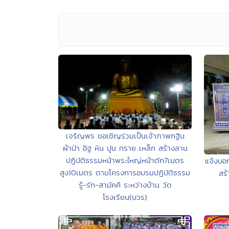
เจริญพร ขอเชิญร่วมเป็นเจ้าภาพกฐิน
ผ้าป่า อิฐ หิน ปูน ทราย เหล็ก สร้างลาน
ปฏิบัติธรรมหน้าพระใหญ่หน้าตัก7เมตร
แจ้งบอ
สูง10เมตร ตามโครงการอบรมปฏิบัติธรรม
สร้
รู้-รัก-สามัคคี ระหว่างบ้าน วัด
โรงเรียน(บวร)