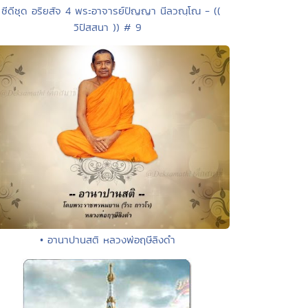
 ซีดีชุด อริยสัจ 4 พระอาจารย์ปัญญา นีลวณฺโณ - ((
วิปัสสนา )) # 9
• อานาปานสติ หลวงพ่อฤษีลิงดำ