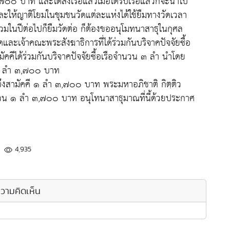
๐ บาท และได้สั่งเรือแล้วเมื่อได้รับเรือแล้วก็จะนำไป
มและให้ญาติโยมในชุมชนวัดแต่ละแห่งได้ใช้ยืมทางวัดเวลา
้ำท่วมในปีต่อไปก็ยืมวัดต่อ ก็ต้องขออนุโมทนาสาธุในกุศล
เจ้าคณะพระสังฆาธิการที่ได้ร่วมกันบริจาคปัจจัยซื้อ
สามัคคีได้ร่วมกันบริจาคปัจจัยซื้อเรือจำนวน ๓ ลำ นำโดย
 ๑ ลำ ๓,๗๐๐ บาท
ึงสามัคคี ๑ ลำ ๓,๗๐๐ บาท พระมหาอภิชาติ กิตฺติว
วน ๑ ลำ ๓,๗๐๐ บาท อนุโทนาสาธุมาณที่นี้ด้วยประกาศ
4,935
วามคิดเห็น