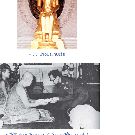
• ๓๓.ปางประทับเรือ
• "ให้มีพรหมวิหารธรรม" (หลวงปู่ฝั้น อาจาโร)