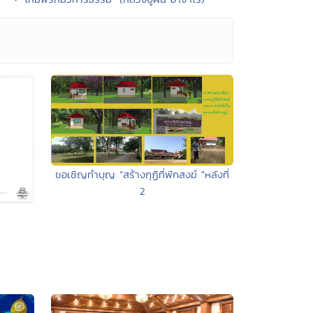
ขอเชิญทำบุญ “สร้างกุฏิที่พักสงฆ์ "หลังที่
2