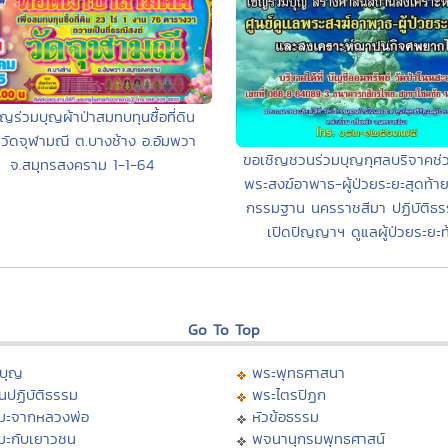
ญร่วมบุญผ้าป่าสมทบทุนซื้อที่ดิน
วัดจุฬามณี ต.บางช้าง อ.อัมพวา
ขอเชิญชวนร่วมบุญกุศลบริจาคช่ว
จ.สมุทรสงคราม 1-1-64
พระสงฆ์อาพาธ-ผู้ป่วยระยะสุดท้าย
กรรมฐาน นครราชสีมา ปฏิบัติธรร
เปิดปัญญาฯ ดูแลผู้ป่วยระยะท
Go To Top
บุญ
พระพุทธศาสนา
นปฏิบัติธรรม
พระไตรปิฏก
มะจากหลวงพ่อ
หัวข้อธรรม
มะกับเยาวชน
พจนานุกรมพุทธศาสน์