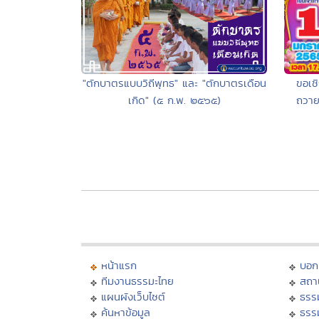
ขอเชิ
"ตักบาตรแบบวิถีพุทธ" และ "ตักบาตรเดือน
ถวาย
เกิด" (๕ ก.พ. ๒๕๖๕)
หน้าแรก
บอก
ทีมงานธรรมะไทย
สถา
แผนผังเว็บไซต์
ธรร
ค้นหาข้อมูล
ธรร