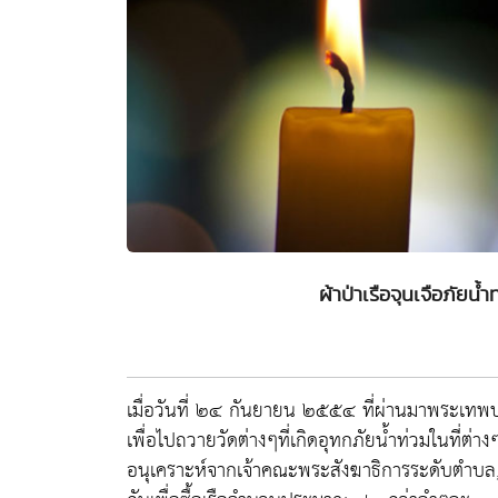
ผ้าป่าเรือจุนเจือภัย
เมื่อวันที่ ๒๔ กันยายน ๒๕๕๔ ที่ผ่านมาพระเทพปร
เพื่อไปถวายวัดต่างๆที่เกิดอุทกภัยน้ำท่วมในที่ต่าง
อนุเคราะห์จากเจ้าคณะพระสังฆาธิการระดับตำบล,