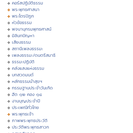
คอร์สปฏิบัติธรรม
พระพุทธศาสนา
พระไตรปิฏก
หัวข้อธรรม
พจนานุกรมพุทธศาสน์
มิลินทปัญหา
เสียงธรรม
สถานีเพลงธรรมะ
เพลงธรรมะ/ดนตรีสมาธิ
ธรรมะปฏิบัติ
คลังแสงแห่งธรรม
บทสวดมนต์
หลักธรรมนำสุขฯ
กรรมฐานประจำวันเกิด
ฮีต ๑๒ คอง ๑๔
งานบุญประจำปี
ประเพณีทั่วไทย
พระพุทธเจ้า
ภาพพระพุทธประวัติ
ประวัติพระพุทธสาวก