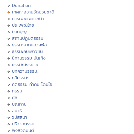
Donation
เทศกาลงานวัดช่วยชาติ
การเผยแผ่ศาสนา
ประเพณีไทย
บอกบุญ
สถานปฏิบัติธรรม
ธรรมะจากหลวงพ่อ
ธรรมะกับเยาวชน
นิทานธรรมะบันเทิง
ธรรมะบรรยาย
บทความธรรมะ
กวีธรรมะ
คติธรรม คำคม โดนใจ
กรรม
ศีล
บุญทาน
สมาธิ
วิปัสสนา
ปริวาสกรรม
ฟังสวดมนต์