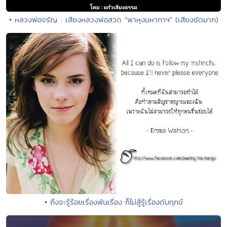
• หลวงพ่อจรัญ : เสียงหลวงพ่อสวด "พาหุงมหากาฯ" (เสียงชัดมาก)
• ถึงจะรู้ร้อยเรื่องพันเรื่อง ก็ไม่สู้รู้เรื่องดับทุกข์