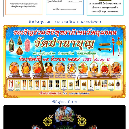
วัดประยุรวงศาวาส ขอเชิญเททองหล่อพระ
พิธีพุทธาภิเษก