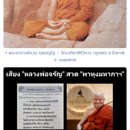
• พระอาจารย์จวน กุลเชฏโฐ - วัดเจติยาคีรีวิหาร (ภูทอก) อ.บึงกาฬ
จ. หนองคาย