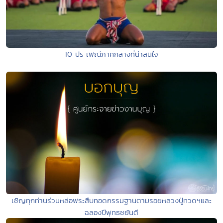
10 ประเพณีภาคกลางที่น่าสนใจ
เชิญทุกท่านร่วมหล่อพระสืบทอดกรรมฐานตามรอยหลวงปู่ทวดฯและ
ฉลองปีพุทธชยันตี