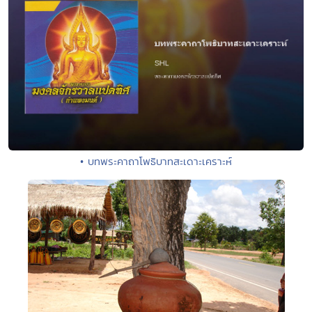
• บทพระคาถาโพธิบาทสะเดาะเคราะห์