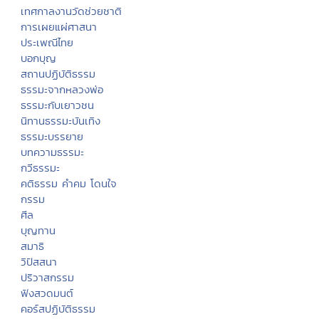
เทศกาลงานวัดช่วยชาติ
การเผยแผ่ศาสนา
ประเพณีไทย
บอกบุญ
สถานปฏิบัติธรรม
ธรรมะจากหลวงพ่อ
ธรรมะกับเยาวชน
นิทานธรรมะบันเทิง
ธรรมะบรรยาย
บทความธรรมะ
กวีธรรมะ
คติธรรม คำคม โดนใจ
กรรม
ศีล
บุญทาน
สมาธิ
วิปัสสนา
ปริวาสกรรม
ฟังสวดมนต์
คอร์สปฏิบัติธรรม