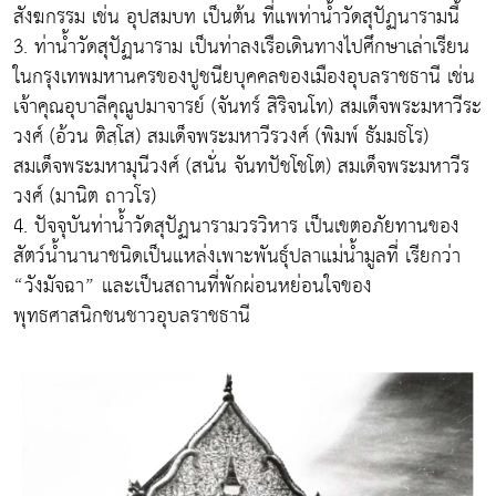
สังฆกรรม เช่น อุปสมบท เป็นต้น ที่แพท่าน้ำวัดสุปัฏนารามนี้
3. ท่าน้ำวัดสุปัฏนาราม เป็นท่าลงเรือเดินทางไปศึกษาเล่าเรียน
ในกรุงเทพมหานครของปูชนียบุคคลของเมืองอุบลราชธานี เช่น
เจ้าคุณอุบาลีคุณูปมาจารย์ (จันทร์ สิริจนโท) สมเด็จพระมหาวีระ
วงศ์ (อ้วน ติสฺโส) สมเด็จพระมหาวีรวงศ์ (พิมพ์ ธัมมธโร)
สมเด็จพระมหามุนีวงศ์ (สนั่น จันทปัชโชโต) สมเด็จพระมหาวีร
วงศ์ (มานิต ถาวโร)
4. ปัจจุบันท่าน้ำวัดสุปัฏนารามวรวิหาร เป็นเขตอภัยทานของ
สัตว์น้ำนานาชนิดเป็นแหล่งเพาะพันธุ์ปลาแม่น้ำมูลที่ เรียกว่า
“วังมัจฉา” และเป็นสถานที่พักผ่อนหย่อนใจของ
พุทธศาสนิกชนชาวอุบลราชธานี