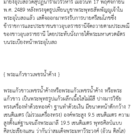
มายังอุโบสถวัดสุปัฏนารามวรวิหาร เมื่อวันที่ 17 พฤศจิกายน
พ.ศ. 2489 หลังทรงจุดธูปเทียนบูชาพระพุทธสัพพัญญูเจ้าใน
พระอุโบสถแล้ว เสด็จออกมาทรงรับการบายศรีสมโภชซึ่ง
ข้าราชการและประชาชนชาวอุบลราชธานีจัดถวายตามประเพณี
ของชาวอุบลราชธานี โดยประทับนั่งภายใต้พระมหาเศวตฉัตร
บนระเบียงหน้าพระอุโบสถ
{ พระแก้วขาวเพชรน้ำค้าง }
พระแก้วขาวเพชรน้ำค้างหรือพระแก้วเพชรน้ำค้าง หรือพระ
แก้วขาว เป็นพระพุทธรูปแก้วผลึกเนื้อใสไม่มีสี ปางมารวิชัย
ทรงเครื่องทำด้วยทองคำ ฐานทำด้วยเงิน มีขนาดหน้าตักกว้าง 7
เซนติเมตร (ไม่รวมเครื่องทรง) องค์พระสูง 9.5 เซนติเมตร ความ
สูงตั้งแต่ฐานจนถึงพระเมาลี 19.5 เซนติเมตร พุทธศิลป์แบบ
ศิลปะเชียงแสน ว่ากันว่าสมเด็จพระมหาวีระวงศ์ (อ้วน ติสโส)