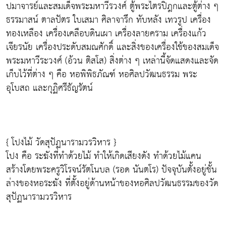
ปมาจารย์และสมเด็จพระมหาวีรวงศ์ ตู้พระไตรปิฎกและตู้ต่าง ๆ
ธรรมาสน์ ตาลปัตร ใบเสมา ศิลาจารึก ทับหลัง เทวรูป เครื่อง
ทองเหลือง เครื่องเคลือบดินเผา เครื่องลายคราม เครื่องแก้ว
เจียรนัย เครื่องประดับสมณศักดิ์ และสิ่งของเครื่องใช้ของสมเด็จ
พระมหาวีระวงศ์ (อ้วน ติสโส) สิ่งต่าง ๆ เหล่านี้จัดแสดงและจัด
เก็บไว้ที่ต่าง ๆ คือ หอพิพิธภัณฑ์ หอศิลปวัฒนธรรม พระ
อุโบสถ และกุฏิศรีธัญรัตน์
{ โปงไม้ วัดสุปัฏนารามวรวิหาร }
โปง คือ ระฆังที่ทำด้วยไม้ ทำให้เกิดเสียงดัง ทำด้วยไม้แคน
สร้างโดยพระครูวิโรจน์รัตโนบล (รอด นันตโร) ปัจจุบันตั้งอยู่ชั้น
ล่างของหอระฆัง ที่ตั้งอยู่ด้านหน้าของหอศิลปวัฒนธรรมของวัด
สุปัฏนารามวรวิหาร