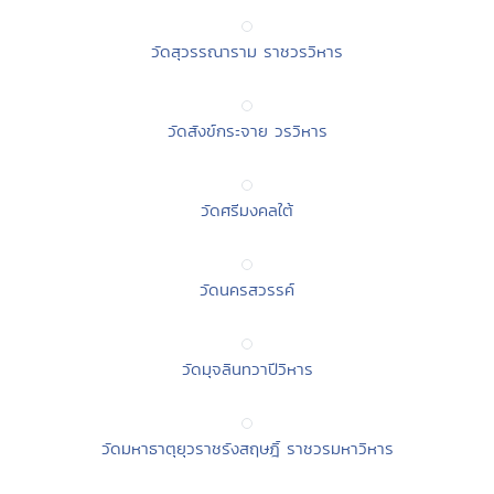
วัดสุวรรณาราม ราชวรวิหาร
วัดสังข์กระจาย วรวิหาร
วัดศรีมงคลใต้
วัดนครสวรรค์
วัดมุจลินทวาปีวิหาร
วัดมหาธาตุยุวราชรังสฤษฎิ์ ราชวรมหาวิหาร