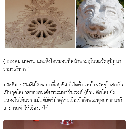
{ ช่องลม เพดาน และสิงโตหมอบที่หน้าพระอุโบสถวัดสุปัฏนา
รามวรวิหาร }
ประติมากรรมสิงโตหมอบที่อยู่เชิงบันไดด้านหน้าพระอุโบสถนั้น
เป็นกุศโลบายของสมเด็จพระมหาวีระวงศ์ (อ้วน ติสโส) ซึ่ง
แสดงให้เห็นว่า แม้แต่สัตว์ป่าดุร้ายเมื่อเข้าถึงพระพุทธศาสนาก็
สามารถทำให้เชื่องลงได้