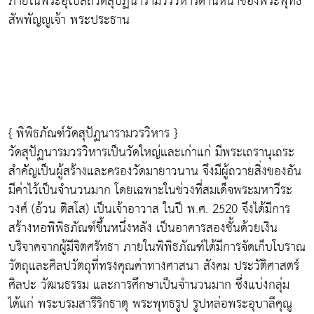
ภายในพระอุโบสถวัดสุปัฏนารามวรวิหารด้านหน้าของพระพุทธ
สัพพัญญูเจ้า พระประธาน
{ พิพิธภัณฑ์วัดสุปัฏนารามวรวิหาร }
วัดสุปัฏนารมวรวิหารเป็นวัดใหญ่และเก่าแก่ มีพระเถรานุเถระ
สำคัญเป็นผู้สร้างและครองวัดมายาวนาน จึงมีผู้ถวายสิ่งของอัน
มีค่าไว้เป็นจำนวนมาก โดยเฉพาะในช่วงที่สมเด็จพระมหาวีระ
วงศ์ (อ้วน ติสโส) เป็นเจ้าอาวาส ในปี พ.ศ. 2520 จึงได้มีการ
สร้างหอพิพิธภัณฑ์ขึ้นหนึ่งหลัง เป็นอาคารสองชั้นด้วยเงิน
บริจาคจากผู้มีจิตศรัทธา ภายในพิพิธภัณฑ์ได้มีการจัดเก็บโบราณ
วัตถุและศิลปวัตถุที่ทรงคุณค่าทางศาสนา สังคม ประวัติศาสตร์
ศิลปะ วัฒนธรรม และการศึกษาเป็นจำนวนมาก ซึ่งแบ่งกลุ่ม
ได้แก่ พระบรมสารีริกธาตุ พระพุทธรูป รูปหล่อพระอุบาลีคุณู