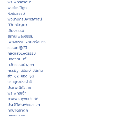
พระพุทธศาสนา
พระไตรปิฏก
หัวข้อธรรม
พจนานุกรมพุทธศาสน์
มิลินทปัญหา
เสียงธรรม
สถานีเพลงธรรมะ
เพลงธรรมะ/ดนตรีสมาธิ
ธรรมะปฏิบัติ
คลังแสงแห่งธรรม
บทสวดมนต์
หลักธรรมนำสุขฯ
กรรมฐานประจำวันเกิด
ฮีต ๑๒ คอง ๑๔
งานบุญประจำปี
ประเพณีทั่วไทย
พระพุทธเจ้า
ภาพพระพุทธประวัติ
ประวัติพระพุทธสาวก
ทศชาติชาดก
นิทานชาดก