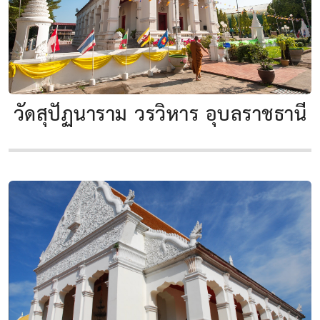
วัดสุปัฏนาราม วรวิหาร อุบลราชธานี