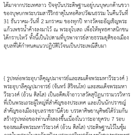
ได้มาจากประเทศลาว ปัจจุบันประดิษฐานอยู่บนบุษบกด้านขวา
ของบุษบกพระบรมสารีริกธาตุในหอศิลปวัฒนธรรม ในคืนวันที่
31 ธันวาคม-วันที่ 2 มกราคม ของทุกปี ทางวัดจะอัญเชิญพระ
แก้วเพชรน้ำค้างลงมาไว้ ณ พระอุโบสถ เพื่อให้พุทธศาสนิกชน
ได้กราบไหว้ ทั้งนี้เป็นไปตามที่บูรพาจารย์สายธรรมยุติของเมือง
อุบลที่ได้กำหนดแนวปฏิบัติไว้จนเป็นประเพณีสืบมา
{ รูปหล่อพระอุบาลีคุณูปมาจารย์และสมเด็จพระมหาวีระวงศ์ }
พระอุบาลีคุณูปมาจารย์ (จันทร์ สิริจนโท) และสมเด็จพระมหา
วีระวงศ์ (อ้วน ติสโส) เป็นอดีตเจ้าอาวาสวัดสุปัฏนารามวรวิหาร
ที่เป็นพระเถระผู้ใหญ่ที่สำคัญของประเทศ และเป็นนักปราชญ์
สำคัญของเมืองอุบลราชธานีด้วย บรรดาศิษยานุศิษย์ได้ร่วมกัน
สร้างรูปหล่อของท่านทั้งสองขึ้นเนื่องในวาระอายุครบ 7 รอบ
ของสมเด็จพระมหาวีระวงศ์ (อ้วน ติสโส) ประดิษฐานไว้ในซุ้ม