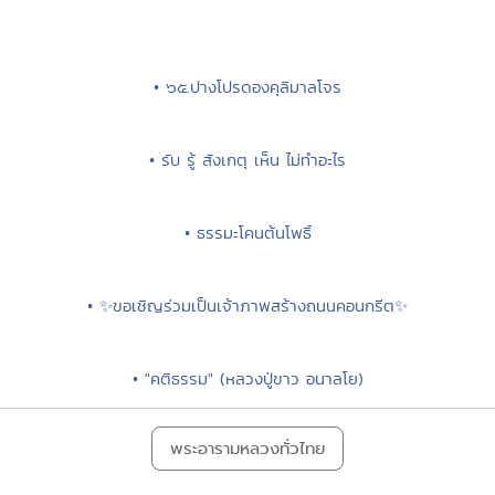
• ๖๕.ปางโปรดองคุลิมาลโจร
• รับ รู้ สังเกตุ เห็น ไม่ทำอะไร
• ธรรมะโคนต้นโพธิ์
• ✨ขอเชิญร่วมเป็นเจ้าภาพสร้างถนนคอนกรีต✨
• "คติธรรม" (หลวงปู่ขาว อนาลโย)
พระอารามหลวงทั่วไทย