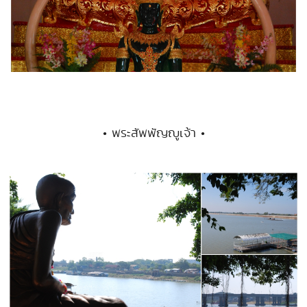
• พระสัพพัญญูเจ้า •