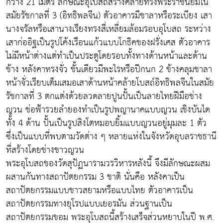
กว้าง 21 เมตร ลักษณะอุโบสถสร้างคล้ายทรงพระราชนิยมใน
สมัยรัชกาลที่ 3 (อิทธิพลจีน) ตัวอาคารมีชาลาหรือระเบียง เสา
นางจรัลหรือเสานางเรียงทรงสี่เหลี่ยมล้อมรอบอุโบสถ ระหว่าง
เสาก่ออิฐเป็นรูปโค้งเรือนแก้วแบบโกธิคของฝรั่งเศส ตัวอาคาร
ไม่มีหน้าต่างแต่ทำเป็นประตูโดยรอบทั้งทางด้านหน้าและด้าน
ข้าง หลังคาทรงจั่ว ชั้นเดียวมีพะไรหรือปีกนก 2 ข้างคลุมชาลา
หน้าจั่วเรียบเต็มเสมอเสาด้านหน้าคล้ายโบสถ์อิทธิพลจีนในสมัย
รัชกาลที่ 3 ตกแต่งด้วยลวดลายปูนปั้นเป็นลายไทยฝีมือช่าง
ญวน ช่อฟ้ารวยลำยองทำเป็นรูปพญานาคแบบญวน เชิงบันได
ทั้ง 4 ด้าน ปั้นเป็นรูปสิงโตหมอบยิ้มแบบญวนอยู่มุมละ 1 ตัว
ซึ่งเป็นแบบที่พบตามวัดต่าง ๆ หลายแห่งในจังหวัดอุบลราชธานี
ที่สร้างโดยช่างชาวญวน
พระอุโบสถของวัดสุปัฏนารามวรวิหารหลังนี้ จึงมีลักษณะผสม
ผสานกันทางสถาปัตยกรรม 3 ชาติ นั่นคือ หลังคาเป็น
สถาปัตยกรรมแบบชาวสยามหรือแบบไทย ตัวอาคารเป็น
สถาปัตยกรรมทางยุโรปแบบเยอรมัน ส่วนฐานเป็น
สถาปัตยกรรมขอม พระอุโบสถนี้สร้างเสร็จส่วนหยาบในปี พ.ศ.