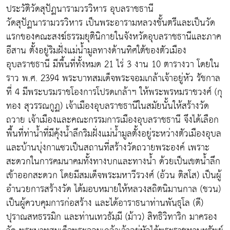
ประวัติวัดสุปัฏนารามวรวิหาร อุบลราชธานี
วัดสุปัฏนารามวรวิหาร เป็นพระอารามหลวงชั้นตรีและเป็นวัด
แรกของคณะสงฆ์ธรรมยุตินิกายในจังหวัดอุบลราชธานีและภาค
อีสาน ตั้งอยู่ริมฝั่งแม่น้ำมูลทางด้านทิศใต้ของตัวเมือง
อุบลราชธานี มีพื้นที่ทั้งหมด 21 ไร่ 3 งาน 10 ตารางวา โดยใน
ราว พ.ศ. 2394 พระบาทสมเด็จพระจอมเกล้าเจ้าอยู่หัว รัชกาล
ที่ 4 มีพระบรมราชโองการโปรดเกล้าฯ ให้พระพรหมราชวงศ์ (กุ
ทอง สุวรรณกูฏ) เจ้าเมืองอุบลราชธานีในสมัยนั้นให้สร้างวัด
ถวาย เจ้าเมืองและคณะกรรมการเมืองอุบลราชธานี จึงได้เลือก
พื้นที่ท่าน้ำที่มีคุ้งน้ำลึกริมฝั่งแม่น้ำมูลตั้งอยู่ระหว่างตัวเมืองอุบล
และบ้านบุ่งกาแซวเป็นสถานที่สร้างวัดถวายพระองค์ เพราะ
สะดวกในการคมนาคมทั้งทางบกและทางน้ำ ด้วยเป็นเขตน้ำลึก
เข้าออกสะดวก โดยมีสมเด็จพระมหาวีรวงศ์ (อ้วน ติสโส) เป็นผู้
อำนวยการสร้างวัด ได้มอบหมายให้หลวงสถิตนิมานกาล (ชวน)
เป็นผู้ควบคุมการก่อสร้าง และได้อาราธนาท่านพันฺธุโล (ดี)
ปุราณสหธรรมิก และท่านเทวธัมฺมี (ม้าว) สิทธิวิทาริก มาครอง