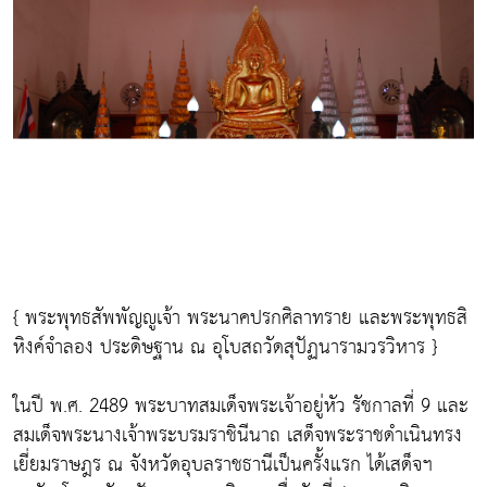
{ พระพุทธสัพพัญญูเจ้า พระนาคปรกศิลาทราย และพระพุทธสิ
หิงค์จำลอง ประดิษฐาน ณ อุโบสถวัดสุปัฏนารามวรวิหาร }
ในปี พ.ศ. 2489 พระบาทสมเด็จพระเจ้าอยู่หัว รัชกาลที่ 9 และ
สมเด็จพระนางเจ้าพระบรมราชินีนาถ เสด็จพระราชดำเนินทรง
เยี่ยมราษฎร ณ จังหวัดอุบลราชธานีเป็นครั้งแรก ได้เสด็จฯ