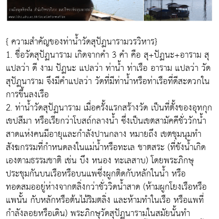
{ ความสำคัญของท่าน้ำวัดสุปัฏนารามวรวิหาร}
1. ชื่อวัดสุปัฏนาราม เกิดจากคำ 3 คำ คือ สุ+ปัฏนะ+อาราม สุ
แปลว่า ดี งาม ปัฏนะ แปลว่า ท่าน้ำ ท่าเรือ อาราม แปลว่า วัด
สุปัฏนาราม จึงมีคำแปลว่า วัดที่มีท่าน้ำหรือท่าเรือที่ดีสะดวกใน
การขึ้นลงเรือ
2. ท่าน้ำวัดสุปัฏนาราม เมื่อครั้งแรกสร้างวัด เป็นที่ตั้งของอุทกุก
เขปสีมา หรือเรียกว่าโบสถ์กลางน้ำ ซึ่งเป็นเขตสามัคคีชั่ววักน้ำ
สาดแห่งคนมีอายุและกำลังปานกลาง หมายถึง เขตชุมนุมทำ
สังฆกรรมที่กำหนดลงในแม่น้ำหรือทะเล ชาตสระ (ที่ขังน้ำเกิด
เองตามธรรมชาติ เช่น บึง หนอง ทะเลสาบ) โดยพระภิกษุ
ประชุมกันบนเรือหรือบนแพซึ่งผูกติดกับหลักในน้ำ หรือ
ทอดสมออยู่ห่างจากตลิ่งกว่าชั่ววิดน้ำสาด (ห้ามผูกโยงเรือหรือ
แพนั้น กับหลักหรือต้นไม้ริมตลิ่ง และห้ามทำในเรือ หรือแพที่
กำลังลอยหรือเดิน) พระภิกษุวัดสุปัฏนารามในสมัยนั้นทำ