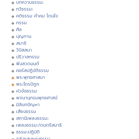
บทความธรรมะ
กวีธรรมะ
คติธรรม คำคม โดนใจ
กรรม
ศีล
บุญทาน
สมาธิ
วิปัสสนา
ปริวาสกรรม
ฟังสวดมนต์
คอร์สปฏิบัติธรรม
พระพุทธศาสนา
พระไตรปิฏก
หัวข้อธรรม
พจนานุกรมพุทธศาสน์
มิลินทปัญหา
เสียงธรรม
สถานีเพลงธรรมะ
เพลงธรรมะ/ดนตรีสมาธิ
ธรรมะปฏิบัติ
คลังแสงแห่งธรรม