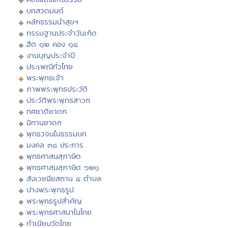
บทสวดมนต์
หลักธรรมนำสุขฯ
กรรมฐานประจำวันเกิด
ฮีต ๑๒ คอง ๑๔
งานบุญประจำปี
ประเพณีทั่วไทย
พระพุทธเจ้า
ภาพพระพุทธประวัติ
ประวัติพระพุทธสาวก
ทศชาติชาดก
นิทานชาดก
พุทธวจนในธรรมบท
มงคล ๓๘ ประการ
พุทธศาสนสุภาษิต
พุทธศาสนสุภาษิต ๖๒๑
สังเวชนียสถาน ๔ ตำบล
ปางพระพุทธรูป
พระพุทธรูปสำคัญ
พระพุทธศาสนาในไทย
ทำเนียบวัดไทย