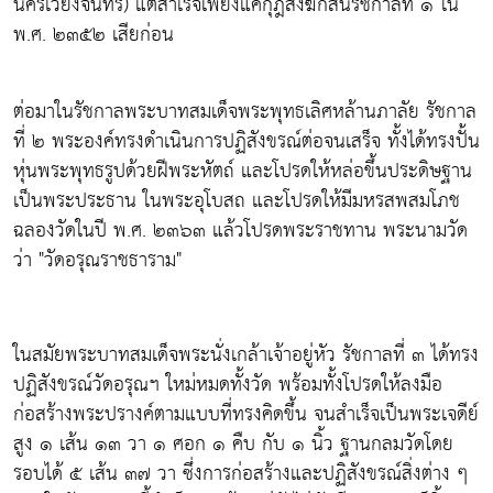
นครเวียงจันทร์) แต่สำเร็จเพียงแค่กุฎีสงฆ์ก็สิ้นรัชกาลที่ ๑ ใน
พ.ศ. ๒๓๕๒ เสียก่อน
ต่อมาในรัชกาลพระบาทสมเด็จพระพุทธเลิศหล้านภาลัย รัชกาล
ที่ ๒ พระองค์ทรงดำเนินการปฏิสังขรณ์ต่อจนเสร็จ ทั้งได้ทรงปั้น
หุ่นพระพุทธรูปด้วยฝีพระหัตถ์ และโปรดให้หล่อขึ้นประดิษฐาน
เป็นพระประธาน ในพระอุโบสถ และโปรดให้มีมหรสพสมโภช
ฉลองวัดในปี พ.ศ. ๒๓๖๓ แล้วโปรดพระราชทาน พระนามวัด
ว่า "วัดอรุณราชธาราม"
ในสมัยพระบาทสมเด็จพระนั่งเกล้าเจ้าอยู่หัว รัชกาลที่ ๓ ได้ทรง
ปฏิสังขรณ์วัดอรุณฯ ใหม่หมดทั้งวัด พร้อมทั้งโปรดให้ลงมือ
ก่อสร้างพระปรางค์ตามแบบที่ทรงคิดขึ้น จนสำเร็จเป็นพระเจดีย์
สูง ๑ เส้น ๑๓ วา ๑ ศอก ๑ คืบ กับ ๑ นิ้ว ฐานกลมวัดโดย
รอบได้ ๕ เส้น ๓๗ วา ซึ่งการก่อสร้างและปฏิสังขรณ์สิ่งต่าง ๆ