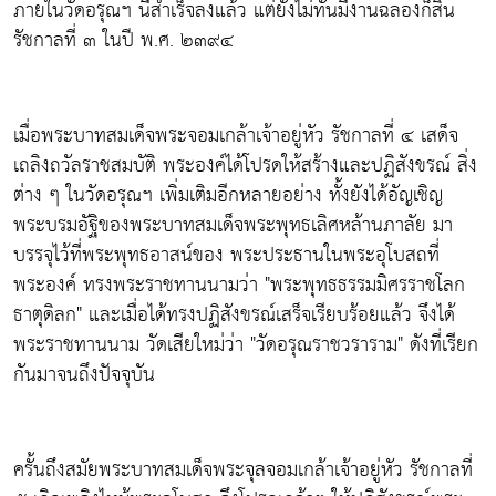
ภายในวัดอรุณฯ นี้สำเร็จลงแล้ว แต่ยังไม่ทันมีงานฉลองก็สิ้น
รัชกาลที่ ๓ ในปี พ.ศ. ๒๓๙๔
เมื่อพระบาทสมเด็จพระจอมเกล้าเจ้าอยู่หัว รัชกาลที่ ๔ เสด็จ
เถลิงถวัลราชสมบัติ พระองค์ได้โปรดให้สร้างและปฏิสังขรณ์ สิ่ง
ต่าง ๆ ในวัดอรุณฯ เพิ่มเติมอีกหลายอย่าง ทั้งยังได้อัญเชิญ
พระบรมอัฐิของพระบาทสมเด็จพระพุทธเลิศหล้านภาลัย มา
บรรจุไว้ที่พระพุทธอาสน์ของ พระประธานในพระอุโบสถที่
พระองค์ ทรงพระราชทานนามว่า "พระพุทธธรรมมิศรราชโลก
ธาตุดิลก" และเมื่อได้ทรงปฏิสังขรณ์เสร็จเรียบร้อยแล้ว จึงได้
พระราชทานนาม วัดเสียใหม่ว่า "วัดอรุณราชวราราม" ดังที่เรียก
กันมาจนถึงปัจจุบัน
ครั้นถึงสมัยพระบาทสมเด็จพระจุลจอมเกล้าเจ้าอยู่หัว รัชกาลที่