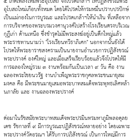
๕ เกิดเพลิงไหม้พระอุโบสถ จึงโปรดเกล้าฯ ให้ปฏิสังขรณ์พระ
อุโบสถใหม่เกือบทั้งหมด โดยได้โปรดให้กรมหมื่นปราบปรปักษ์
เป็นแม่กองในการบูรณะ และโปรดเกล้าฯให้นำเงิน ที่เหลือจาก
การบริจาคของพระบรมวงศานุวงศ์ไปสร้างโรงเรียนตรงบริเวณ
กุฎีเก่า ด้านเหนือ ซึ่งชำรุดไม่มีพระสงฆ์อยู่เป็นตึกใหญ่แล้ว
พระราชทานนามว่า "โรงเรียนทวีธาภิเศก" นอกจากนั้นยังได้
โปรดให้พระยาราชสงครามเป็นนายงานอำนวยการปฏิสังขรณ์
พระปรางค์ องค์ใหญ่ และเมื่อเสร็จเรียบร้อยแล้วจึงโปรดให้มี
การฉลองใหญ่รวม ๓ งานพร้อมกันเป็นเวลา ๙ วัน คือ งาน
ฉลองพระไชยนวรัฐ งานบำเพ็ญพระราชกุศลพระชนมายุสม
มงคล คือ มีพระชนมายุเสมอพระบาทสมเด็จพระพุทธเลิศหล้า
นภาลัย และ งานฉลองพระปรางค์
ต่อมาในรัชสมัยพระบาทสมเด็จพระปรมินทรมหาภูมิพลอดุลย
เดช รัชกาลที่ ๙ มีการบูรณะปฏิสังขรณ์หลายอย่าง โดยเฉพาะ
พระปรางค์วัดอรุณฯ ได้รับการปฏิสังขรณ์ เป็นการใหญ่มีการ