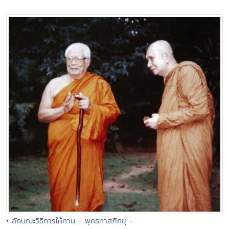
• ลักษณะวิธีการให้ทาน - พุทธทาสภิกขุ -