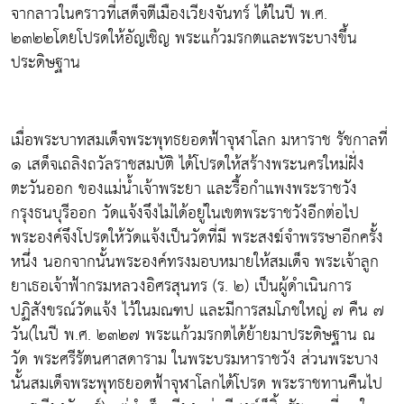
จากลาวในคราวที่เสด็จตีเมืองเวียงจันทร์ ได้ในปี พ.ศ.
๒๓๒๒โดยโปรดให้อัญเชิญ พระแก้วมรกตและพระบางขึ้น
ประดิษฐาน
เมื่อพระบาทสมเด็จพระพุทธยอดฟ้าจุฬาโลก มหาราช รัชกาลที่
๑ เสด็จเถลิงถวัลราชสมบัติ ได้โปรดให้สร้างพระนครใหม่ฝั่ง
ตะวันออก ของแม่น้ำเจ้าพระยา และรื้อกำแพงพระราชวัง
กรุงธนบุรีออก วัดแจ้งจึงไม่ได้อยู่ในเขตพระราชวังอีกต่อไป
พระองค์จึงโปรดให้วัดแจ้งเป็นวัดที่มี พระสงฆ์จำพรรษาอีกครั้ง
หนึ่ง นอกจากนั้นพระองค์ทรงมอบหมายให้สมเด็จ พระเจ้าลูก
ยาเธอเจ้าฟ้ากรมหลวงอิศรสุนทร (ร. ๒) เป็นผู้ดำเนินการ
ปฏิสังขรณ์วัดแจ้ง ไว้ในมณฑป และมีการสมโภชใหญ่ ๗ คืน ๗
วัน(ในปี พ.ศ. ๒๓๒๗ พระแก้วมรกตได้ย้ายมาประดิษฐาน ณ
วัด พระศรีรัตนศาสดาราม ในพระบรมหาราชวัง ส่วนพระบาง
นั้นสมเด็จพระพุทธยอดฟ้าจุฬาโลกได้โปรด พระราชทานคืนไป