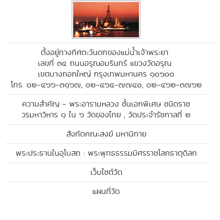
ตั้งอยู่ทางทิศตะวันตกของแม่น้ำเจ้าพระยา
เลขที่ ๓๔ ถนนอรุณอมรินทร์ แขวงวัดอรุณ
เขตบางกอกใหญ่ กรุงเทพมหานคร ๑๐๖๐๐
โทร. ๐๒-๔๖๖-๓๑๖๗, ๐๒-๔๖๕-๗๗๔๐, ๐๒-๔๖๒-๓๗๖๒
ความสำคัญ - พระอารามหลวง ชั้นเอกพิเศษ ชนิดราช
วรมหาวิหาร ๑ ใน ๖ วัดของไทย , วัดประจำรัชกาลที่ ๒
สังกัดคณะสงฆ์ มหานิกาย
พระประธานในอุโบสถ : พระพุทธธรรมมิศรราชโลกธาตุดิลก
เว็บไซต์วัด
แผนที่วัด