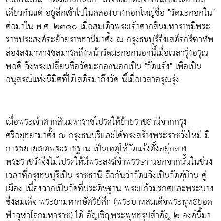
เดียวกันแต่ อยู่ลึกเข้าไปในคลองบางกอกใหญ่ชื่อ "วัดมะกอกใน"
ต่อมาใน พ.ศ. ๒๓๑๐ เมื่อสมเด็จพระเจ้าตากสินมหาราชมีพระ
ราชประสงค์จะย้ายราชธานีมาตั้ง ณ กรุงธนบุรีจึงเสด็จกรีฑาทัพ
ล่องลงมาทางชลมารคถึงหน้าวัดมะกอกนอกนี้เมื่อเวลารุ่งอรุณ
พอดี จึงทรงเปลี่ยนชื่อวัดมะกอกนอกเป็น "วัดแจ้ง" เพื่อเป็น
อนุสรณ์แห่งนิมิตที่ได้เสด็จมาถึงวัด นี้เมื่อเวลาอรุณรุ่ง
เมื่อพระเจ้าตากสินมหาราชโปรดให้ย้ายราชธานีจากกรุง
ศรีอยุธยามาตั้ง ณ กรุงธนบุรีและได้ทรงสร้างพระราชวังใหม่ มี
การขยายเขตพระราชฐาน เป็นเหตุให้วัดแจ้งตั้งอยู่กลาง
พระราชวังจึงไม่โปรดให้มีพระสงฆ์จำพรรษา นอกจากนั้นในช่วง
เวลาที่กรุงธนบุรีเป็น ราชธานี ถือกันว่าวัดแจ้งเป็นวัดคู่บ้าน คู่
เมือง เนื่องจากเป็นวัดที่ประดิษฐาน พระแก้วมรกตและพระบาง
ซึ่งสมเด็จ พระยามหากษัตริย์ศึก (พระบาทสมเด็จพระพุทธยอด
ฟ้าจุฬาโลกมหาราช) ได้ อัญเชิญพระพุทธรูปสำคัญ ๒ องค์นี้มา