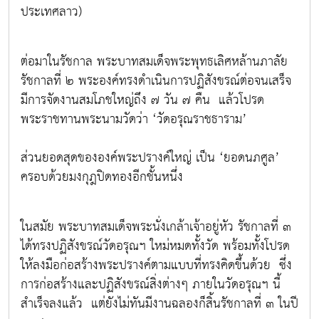
ประเทศลาว)
ต่อมาในรัชกาล พระบาทสมเด็จพระพุทธเลิศหล้านภาลัย
รัชกาลที่ ๒ พระองค์ทรงดำเนินการปฏิสังขรณ์ต่อจนเสร็จ
มีการจัดงานสมโภชใหญ่ถึง ๗ วัน ๗ คืน แล้วโปรด
พระราชทานพระนามวัดว่า ‘วัดอรุณราชธาราม’
ส่วนยอดสุดขององค์พระปรางค์ใหญ่ เป็น ‘ยอดนภศูล’
ครอบด้วยมงกุฎปิดทองอีกชั้นหนึ่ง
ในสมัย พระบาทสมเด็จพระนั่งเกล้าเจ้าอยู่หัว รัชกาลที่ ๓
ได้ทรงปฏิสังขรณ์วัดอรุณฯ ใหม่หมดทั้งวัด พร้อมทั้งโปรด
ให้ลงมือก่อสร้างพระปรางค์ตามแบบที่ทรงคิดขึ้นด้วย ซึ่ง
การก่อสร้างและปฏิสังขรณ์สิ่งต่างๆ ภายในวัดอรุณฯ นี้
สำเร็จลงแล้ว แต่ยังไม่ทันมีงานฉลองก็สิ้นรัชกาลที่ ๓ ในปี