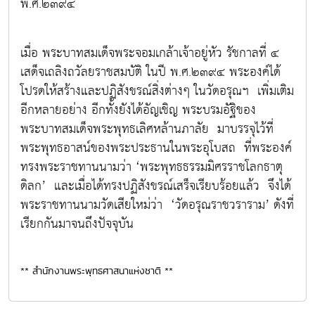
พ.ศ.๒๓๙๔
เมื่อ พระบาทสมเด็จพระจอมเกล้าเจ้าอยู่หัว รัชกาลที่ ๔
เสด็จเถลิงถวัลยราชสมบัติ ในปี พ.ศ.๒๓๙๔ พระองค์ได้
โปรดให้สร้างและปฏิสังขรณ์สิ่งต่างๆ ในวัดอรุณฯ เพิ่มเติม
อีกหลายอย่าง อีกทั้งยังได้อัญเชิญ พระบรมอัฐิของ
พระบาทสมเด็จพระพุทธเลิศหล้านภาลัย มาบรรจุไว้ที่
พระพุทธอาสน์ของพระประธานในพระอุโบสถ ที่พระองค์
ทรงพระราชทานนามว่า ‘พระพุทธธรรมมิศรราชโลกธาตุ
ดิลก’ และเมื่อได้ทรงปฏิสังขรณ์เสร็จเรียบร้อยแล้ว จึงได้
พระราชทานนามวัดเสียใหม่ว่า ‘วัดอรุณราชวราราม’ ดังที่
เรียกกันมาจนถึงปัจจุบัน
** สำนักงานพระพุทธศาสนาแห่งชาติ **