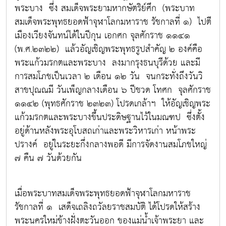
พระบาง ซึ่ง สมเด็จพระยามหากษัตริย์ศึก (พระบาท
สมเด็จพระพุทธยอดฟ้าจุฬาโลกมหาราช รัชกาลที่ ๑) ไปตี
เมืองเวียงจันทน์ได้ในปีกุน เอกศก จุลศักราช ๑๑๔๑
(พ.ศ.๒๓๒๒) แล้วอัญเชิญพระพุทธรูปสำคัญ ๒ องค์คือ
พระแก้วมรกตและพระบาง ลงมากรุงธนบุรีด้วย และมี
การสมโภชเป็นเวลา ๒ เดือน ๑๒ วัน จนกระทั่งถึงวันวิ
สาขปุณณมี วันเพ็ญกลางเดือน ๖ ปีชวด โทศก จุลศักราช
๑๑๔๒ (พุทธศักราช ๒๓๒๓) โปรดเกล้าฯ ให้อัญเชิญพระ
แก้วมรกตและพระบางขึ้นประดิษฐานไว้ในมณฑป ซึ่งตั้ง
อยู่ด้านหลังพระอุโบสถเก่าและพระวิหารเก่า หน้าพระ
ปรางค์ อยู่ในระยะกึ่งกลางพอดี มีการจัดงานสมโภชใหญ่
๗ คืน ๗ วันด้วยกัน
เมื่อพระบาทสมเด็จพระพุทธยอดฟ้าจุฬาโลกมหาราช
รัชกาลที่ ๑ เสด็จเถลิงถวัลยราชสมบัติ ได้โปรดให้สร้าง
พระนครใหม่ข้างฝั่งตะวันออก ของแม่น้ำเจ้าพระยา และ