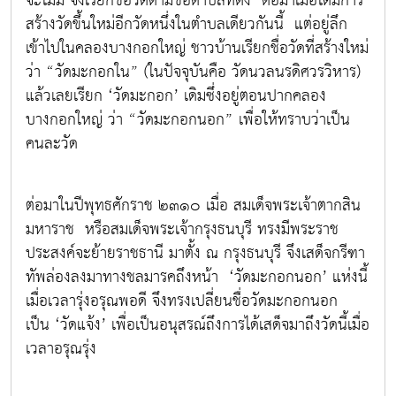
จะไม่มี จึงเรียกชื่อวัดตามชื่อตำบลที่ตั้ง ต่อมาเมื่อได้มีการ
สร้างวัดขึ้นใหม่อีกวัดหนึ่งในตำบลเดียวกันนี้ แต่อยู่ลึก
เข้าไปในคลองบางกอกใหญ่ ชาวบ้านเรียกชื่อวัดที่สร้างใหม่
ว่า “วัดมะกอกใน” (ในปัจจุบันคือ วัดนวลนรดิศวรวิหาร)
แล้วเลยเรียก ‘วัดมะกอก’ เดิมซึ่งอยู่ตอนปากคลอง
บางกอกใหญ่ ว่า “วัดมะกอกนอก” เพื่อให้ทราบว่าเป็น
คนละวัด
ต่อมาในปีพุทธศักราช ๒๓๑๐ เมื่อ สมเด็จพระเจ้าตากสิน
มหาราช หรือสมเด็จพระเจ้ากรุงธนบุรี ทรงมีพระราช
ประสงค์จะย้ายราชธานี มาตั้ง ณ กรุงธนบุรี จึงเสด็จกรีฑา
ทัพล่องลงมาทางชลมารคถึงหน้า ‘วัดมะกอกนอก’ แห่งนี้
เมื่อเวลารุ่งอรุณพอดี จึงทรงเปลี่ยนชื่อวัดมะกอกนอก
เป็น ‘วัดแจ้ง’ เพื่อเป็นอนุสรณ์ถึงการได้เสด็จมาถึงวัดนี้เมื่อ
เวลาอรุณรุ่ง