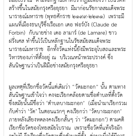
สมัยโบราณ ตามหลักฐานเท่าที่ปรากฏมีเพียงว่า เป็นวัดที่
สร้างขึ้นในสมัยกรุงศรีอยุธยา มีมาก่อนรัชกาลสมเด็จพระ
นารายณ์มหาราช (พุทธศักราช ๒๑๙๙-๒๒๓๑) เพราะมี
แผนที่เมืองธนบุรีซึ่งเรือเอก เดอ ฟอร์บัง (Claude de
Forbin) กับนายช่าง เดอ ลามาร์ (de Lamare) ชาว
ฝรั่งเศส ทำขึ้นไว้เป็นหลักฐานในรัชสมัยสมเด็จพระ
นารายณ์มหาราช อีกทั้งวัดแห่งนี้ยังมีพระอุโบสถและพระ
วิหารของเก่าที่ตั้งอยู่ ณ บริเวณหน้าพระปรางค์ ซึ่ง
สันนิษฐานว่าเป็นฝีมือช่างสมัยกรุงศรีอยุธยา
มูลเหตุที่เรียกชื่อวัดนี้แต่เดิมว่า “วัดมะกอก” นั้น ตามทาง
สันนิษฐานเข้าใจว่า คงจะเรียกคล้อยตามชื่อตำบลที่ตั้งวัด
ซึ่งสมัยนั้นมีชื่อว่า ‘ตำบลบางมะกอก’ (เมื่อนำมาเรียกรวม
กับคำว่า ‘วัด’ ในตอนแรกๆ คงเรียกว่า ‘วัดบางมะกอก’
ภายหลังเสียงหดลงคงเรียกสั้นๆ ว่า ‘วัดมะกอก’) ตามคติ
เรียกชื่อวัดของไทยสมัยโบราณ เพราะชื่อวัดที่แท้จริงมัก