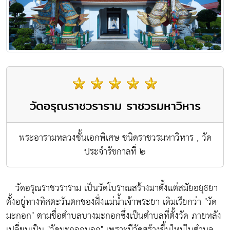
วัดอรุณราชวราราม ราชวรมหาวิหาร
พระอารามหลวงชั้นเอกพิเศษ ชนิดราชวรมหาวิหาร , วัด
ประจำรัชกาลที่ ๒
วัดอรุณราชวราราม เป็นวัดโบราณสร้างมาตั้งแต่สมัยอยุธยา
ตั้งอยู่ทางทิศตะวันตกของฝั่งแม่น้ำเจ้าพระยา เดิมเรียกว่า "วัด
มะกอก" ตามชื่อตำบลบางมะกอกซึ่งเป็นตำบลที่ตั้งวัด ภายหลัง
เปลี่ยนเป็น "วัดมะกอกนอก" เพราะมีวัดสร้างขึ้นใหม่ในตำบล