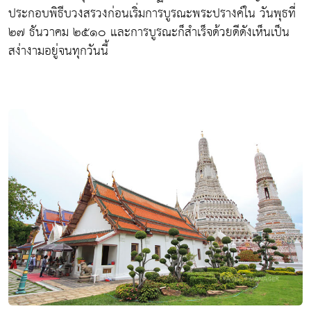
ประกอบพิธีบวงสรวงก่อนเริ่มการบูรณะพระปรางค์ใน วันพุธที่
๒๗ ธันวาคม ๒๕๑๐ และการบูรณะก็สำเร็จด้วยดีดังเห็นเป็น
สง่างามอยู่จนทุกวันนี้