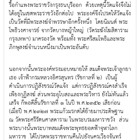
รื้อกำแพงพระราชวังกรุงธนบุรีออก ด้วยเหตุนี้วัดแจ้งจึงไม่
ได้อยู่ในเขตพระราชวังอีกต่อไป พระองค์จึงโปรดให้วัดแจ้ง
เป็นวัดที่มีพระสงฆ์จำพรรษาอีกครั้งหนึ่ง โดยนิมนต์ พระ
โพธิวงศาจารย์ จากวัดบางหญ้าใหญ่ (วัดระฆังโฆสิตาราม
กรุงเทพฯ) มาครองวัด พร้อมทั้ง พระศรีสมโพธิและพระ
ภิกษุสงฆ์จำนวนหนึ่งมาเป็นพระอันดับ
นอกจากนั้นพระองค์ทรงมอบหมายให้ สมเด็จพระเจ้าลูกยา
เธอ เจ้าฟ้ากรมหลวงอิศรสุนทร (รัชกาลที่ ๒) เป็นผู้
ดำเนินการปฏิสังขรณ์วัดแจ้ง แต่การปฏิสังขรณ์คงสำเร็จ
เพียงกุฏิสงฆ์ ส่วนพระอุโบสถและพระวิหาร ยังไม่ทันแล้ว
เสร็จ ก็พอดีสิ้นรัชกาลที่ ๑ ในปี พ.ศ.๒๓๕๒ เสียก่อน
(เมื่อปี พ.ศ.๒๓๒๗ พระแก้วมรกตได้ย้ายมาประดิษฐาน
ณ วัดพระศรีรัตนศาสดาราม ในพระบรมมหาราชวัง ส่วน
พระบางนั้นพระบาทสมเด็จพระพุทธยอดฟ้าจุฬาโลก
มหาราช ได้โปรดพระราชทานคืนไปยังนครเวียงจันทร์