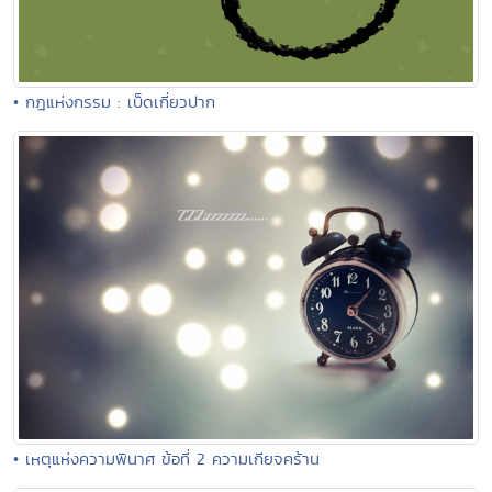
• กฎแห่งกรรม : เบ็ดเกี่ยวปาก
• เหตุแห่งความพินาศ ข้อที่ 2 ความเกียจคร้าน