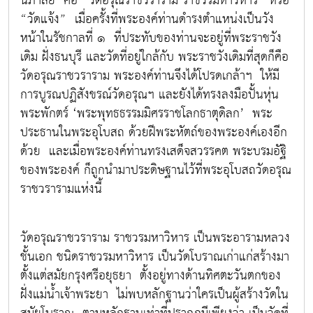
นภาลัย คือ “วัดอรุณราชวราราม ราชวรมหาวิหาร” หรือ
“วัดแจ้ง” เมื่อครั้งที่พระองค์ท่านดำรงตำแหน่งเป็นวัง
หน้าในรัชกาลที่ ๑ ที่ประทับของท่านจะอยู่ที่พระราชวัง
เดิม ฝั่งธนบุรี และวัดที่อยู่ใกล้กับ พระราชวังเดิมที่สุดก็คือ
วัดอรุณราชวราราม พระองค์ท่านจึงได้โปรดเกล้าฯ ให้มี
การบูรณปฏิสังขรณ์วัดอรุณฯ และยังได้ทรงลงมือปั้นหุ่น
พระพักตร์ ‘พระพุทธธรรมมิศรราชโลกธาตุดิลก’ พระ
ประธานในพระอุโบสถ ด้วยฝีพระหัตถ์ของพระองค์เองอีก
ด้วย และเมื่อพระองค์ท่านทรงเสด็จสวรรคต พระบรมอัฐิ
ของพระองค์ ก็ถูกนำมาประดิษฐานไว้ที่พระอุโบสถวัดอรุณ
ราชวรารามแห่งนี้
วัดอรุณราชวราราม ราชวรมหาวิหาร เป็นพระอารามหลวง
ชั้นเอก ชนิดราชวรมหาวิหาร เป็นวัดโบราณเก่าแก่สร้างมา
ตั้งแต่สมัยกรุงศรีอยุธยา ตั้งอยู่ทางด้านทิศตะวันตกของ
ฝั่งแม่น้ำเจ้าพระยา ไม่พบหลักฐานว่าใครเป็นผู้สร้างวัดใน