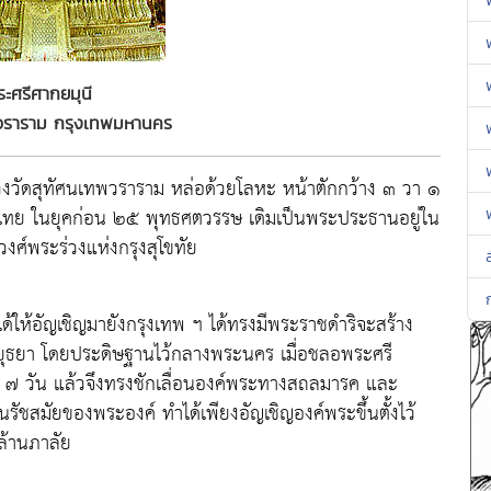
ะศรีศากยมุนี
พวราราม กรุงเทพมหานคร
วัดสุทัศนเทพวราราม หล่อด้วยโลหะ หน้าตักกว้าง ๓ วา ๑
ทศไทย ในยุคก่อน ๒๕ พุทธศตวรรษ เดิมเป็นพระประธานอยู่ใน
งศ์พระร่วงแห่งกรุงสุโขทัย
ห้อัญเชิญมายังกรุงเทพ ฯ ได้ทรงมีพระราชดำริจะสร้าง
่อยุธยา โดยประดิษฐานไว้กลางพระนคร เมื่อชลอพระศรี
ช ๗ วัน แล้วจึงทรงชักเลื่อนองค์พระทางสถลมารค และ
ชสมัยของพระองค์ ทำได้เพียงอัญเชิญองค์พระขึ้นตั้งไว้
ล้านภาลัย