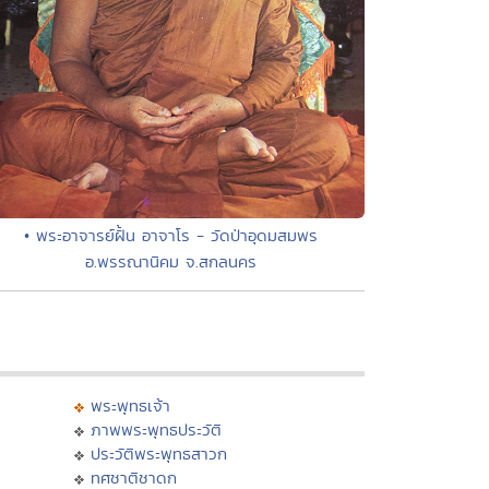
• พระอาจารย์ฝั้น อาจาโร - วัดป่าอุดมสมพร
อ.พรรณานิคม จ.สกลนคร
พระพุทธเจ้า
ภาพพระพุทธประวัติ
ประวัติพระพุทธสาวก
ทศชาติชาดก