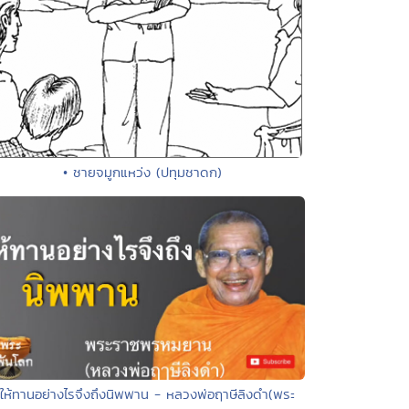
• ชายจมูกแหว่ง (ปทุมชาดก)
 ให้ทานอย่างไรจึงถึงนิพพาน - หลวงพ่อฤาษีลิงดำ(พระ