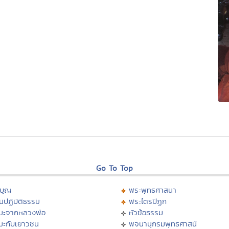
Go To Top
บุญ
พระพุทธศาสนา
นปฏิบัติธรรม
พระไตรปิฏก
มะจากหลวงพ่อ
หัวข้อธรรม
มะกับเยาวชน
พจนานุกรมพุทธศาสน์