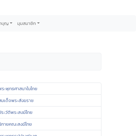
กบุญ
มุมสมาชิก
พระพุทธศาสนาในไทย
สมเด็จพระสังฆราช
ประวัติพระสงฆ์ไทย
นิกายคณะสงฆ์ไทย
พระพุทธรูปปางต่างๆ