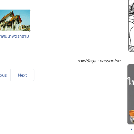
สทัศนเทพวราราม
ภาพ/ข้อมูล : หอมรดกไทย
ious
Next
•