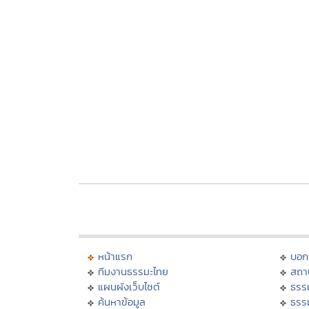
หน้าแรก
บอก
ทีมงานธรรมะไทย
สถา
แผนผังเว็บไซต์
ธรร
ค้นหาข้อมูล
ธรร