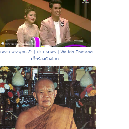
 เพลง พระพุทธเจ้า | ปาน ธนพร | We Kid Thailand
เด็กร้องก้องโลก