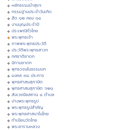
หลักธรรมนำสุขฯ
กรรมฐานประจำวันเกิด
ฮีต ๑๒ คอง ๑๔
งานบุญประจำปี
ประเพณีทั่วไทย
พระพุทธเจ้า
ภาพพระพุทธประวัติ
ประวัติพระพุทธสาวก
ทศชาติชาดก
นิทานชาดก
พุทธวจนในธรรมบท
มงคล ๓๘ ประการ
พุทธศาสนสุภาษิต
พุทธศาสนสุภาษิต ๖๒๑
สังเวชนียสถาน ๔ ตำบล
ปางพระพุทธรูป
พระพุทธรูปสำคัญ
พระพุทธศาสนาในไทย
ทำเนียบวัดไทย
พระอารามหลวง