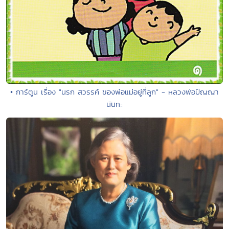
• การ์ตูน เรื่อง "นรก สวรรค์ ของพ่อแม่อยู่ที่ลูก" - หลวงพ่อปัญญา
นันทะ