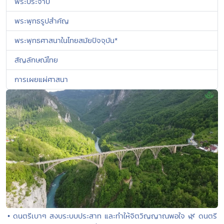
พระประจำปี
พระพุทธรูปสำคัญ
พระพุทธศาสนาในไทยสมัยปัจจุบัน*
สัญลักษณ์ไทย
การเผยแผ่ศาสนา
• ดนตรีเบาๆ สงบระบบประสาท และทำให้จิตวิญญาณพอใจ 🌿 ดนตรี