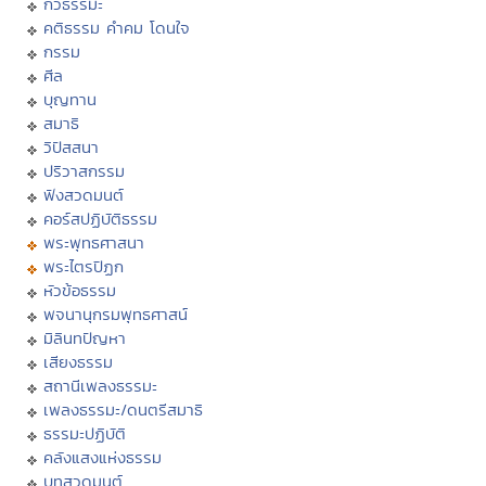
กวีธรรมะ
คติธรรม คำคม โดนใจ
กรรม
ศีล
บุญทาน
สมาธิ
วิปัสสนา
ปริวาสกรรม
ฟังสวดมนต์
คอร์สปฏิบัติธรรม
พระพุทธศาสนา
พระไตรปิฏก
หัวข้อธรรม
พจนานุกรมพุทธศาสน์
มิลินทปัญหา
เสียงธรรม
สถานีเพลงธรรมะ
เพลงธรรมะ/ดนตรีสมาธิ
ธรรมะปฏิบัติ
คลังแสงแห่งธรรม
บทสวดมนต์