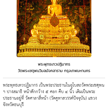
พระพุทธเทวปฏิมากร
วัดพระเชตุพนวิมลมังคลาราม กรุงเทพมหานคร
พระพุทธเทวปฏิมากร เป็นพระประธานในอุโบสถวัดพระเชตุพน
ฯ ปางสมาธิ หน้าตักกว้าง ๕ ศอก คืบ ๔ นิ้ว เดิมเป็นพระ
ประธานอยู่ที่ วัดศาลาสี่หน้า (วัดคูหาสวรรค์ปัจจุบัน) แขวง
จังหวัดธนบุรี