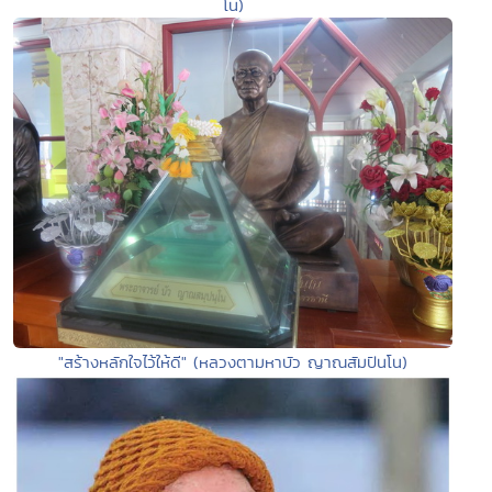
โน)
"สร้างหลักใจไว้ให้ดี" (หลวงตามหาบัว ญาณสัมปันโน)