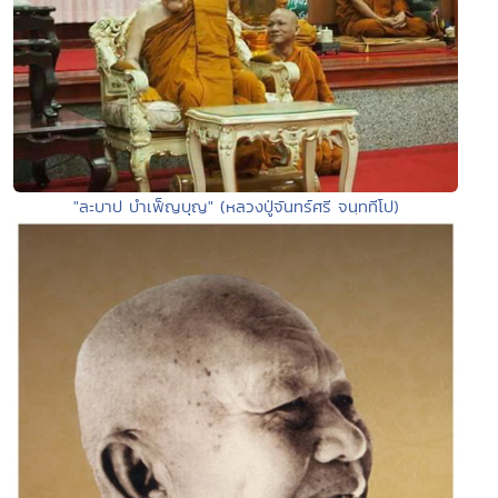
"ละบาป บำเพ็ญบุญ" (หลวงปู่จันทร์ศรี จนฺททีโป)