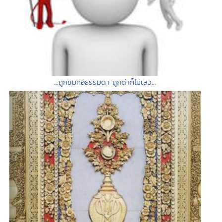
...ถูกชมคือธรรมดา ถูกด่าก็ไม่เลว...