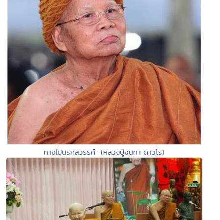
ทางไปนรกสวรรค์" (หลวงปู่จันทา ถาวโร)