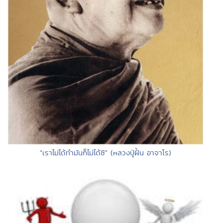
"เราไม่ได้ทำมันก็ไม่ได้ซิ" (หลวงปู่ฝั้น อาจาโร)