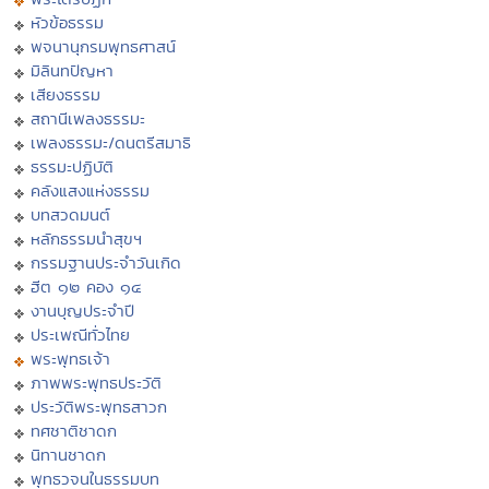
หัวข้อธรรม
พจนานุกรมพุทธศาสน์
มิลินทปัญหา
เสียงธรรม
สถานีเพลงธรรมะ
เพลงธรรมะ/ดนตรีสมาธิ
ธรรมะปฏิบัติ
คลังแสงแห่งธรรม
บทสวดมนต์
หลักธรรมนำสุขฯ
กรรมฐานประจำวันเกิด
ฮีต ๑๒ คอง ๑๔
งานบุญประจำปี
ประเพณีทั่วไทย
พระพุทธเจ้า
ภาพพระพุทธประวัติ
ประวัติพระพุทธสาวก
ทศชาติชาดก
นิทานชาดก
พุทธวจนในธรรมบท