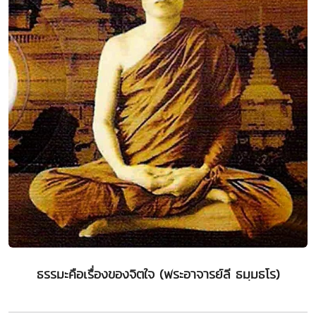
ธรรมะคือเรื่องของจิตใจ (พระอาจารย์ลี ธมฺมธโร)