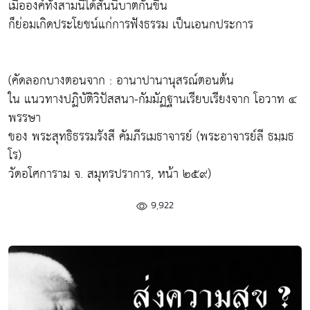
เมื่อองค์ทั้งสามนี้ได้สันนิบาตกันขึ้น
ก็ย่อมเกิดประโยชน์แก่การฟังธรรม เป็นเอนกประการ
(คัดลอกบางตอนจาก : อานาปานานุสรณ์ตอนต้น
ใน แนวทางปฏิบัติวิปัสสนา-กัมมัฏฐานเรียบเรียงจาก โอวาท ๔
พรรษา
ของ พระสุทธิธรรมรังสี คัมภีรเมธาจารย์ (พระอาจารย์ลี ธมฺมธ
โร)
วัดอโศการาม จ. สมุทรปราการ, หน้า ๒๕๙)
9,922