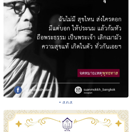
• ส.ค.ส.