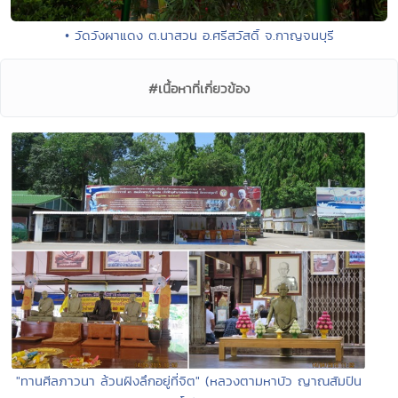
• วัดวังผาแดง ต.นาสวน อ.ศรีสวัสดิ์ จ.กาญจนบุรี
#เนื้อหาที่เกี่ยวข้อง
"ทานศีลภาวนา ล้วนฝังลึกอยู่ที่จิต" (หลวงตามหาบัว ญาณสัมปัน