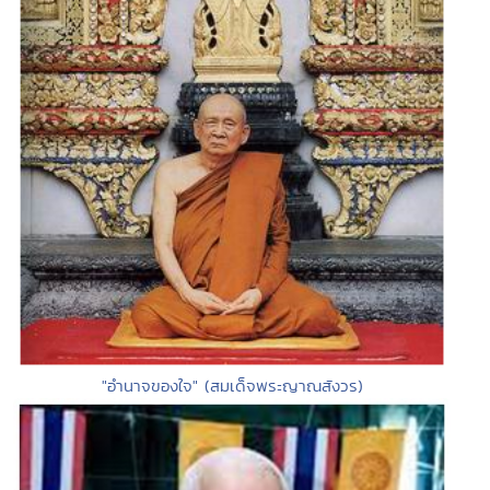
"อำนาจของใจ" (สมเด็จพระญาณสังวร)