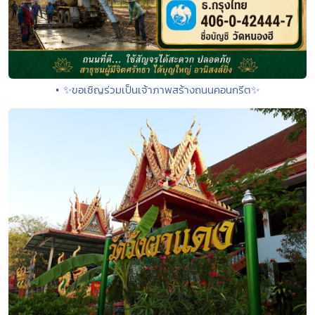
• ✨ขอเชิญร่วมเป็นเจ้าภาพสร้างถนนคอนกรีต✨