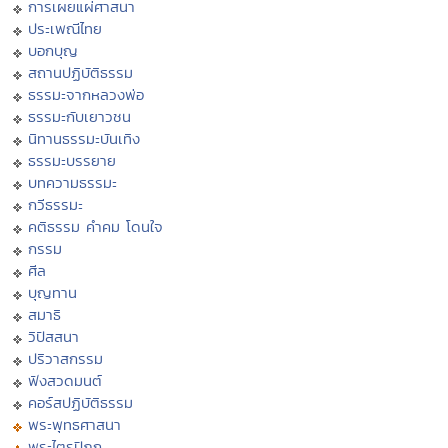
การเผยแผ่ศาสนา
ประเพณีไทย
บอกบุญ
สถานปฏิบัติธรรม
ธรรมะจากหลวงพ่อ
ธรรมะกับเยาวชน
นิทานธรรมะบันเทิง
ธรรมะบรรยาย
บทความธรรมะ
กวีธรรมะ
คติธรรม คำคม โดนใจ
กรรม
ศีล
บุญทาน
สมาธิ
วิปัสสนา
ปริวาสกรรม
ฟังสวดมนต์
คอร์สปฏิบัติธรรม
พระพุทธศาสนา
พระไตรปิฏก