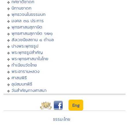
ทศชาติชาดก
นิทานชาดก
พุทธวจนในธรรมบท
มงคล ๓๘ ประการ
พุทธศาสนสุภาษิต
พุทธศาสนสุภาษิต ๖๒๑
สังเวชนียสถาน ๔ ตำบล
ปางพระพุทธรูป
พระพุทธรูปสำคัญ
พระพุทธศาสนาในไทย
ทำเนียบวัดไทย
พระอารามหลวง
ศาสนพิธี
อุปสมบทพิธี
วันสำคัญทางศาสนา
Eng
ธรรมะไทย