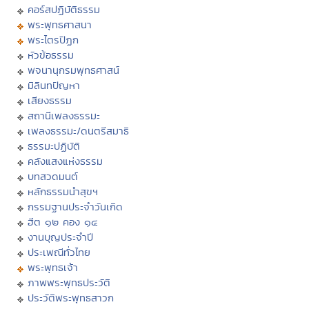
คอร์สปฏิบัติธรรม
พระพุทธศาสนา
พระไตรปิฏก
หัวข้อธรรม
พจนานุกรมพุทธศาสน์
มิลินทปัญหา
เสียงธรรม
สถานีเพลงธรรมะ
เพลงธรรมะ/ดนตรีสมาธิ
ธรรมะปฏิบัติ
คลังแสงแห่งธรรม
บทสวดมนต์
หลักธรรมนำสุขฯ
กรรมฐานประจำวันเกิด
ฮีต ๑๒ คอง ๑๔
งานบุญประจำปี
ประเพณีทั่วไทย
พระพุทธเจ้า
ภาพพระพุทธประวัติ
ประวัติพระพุทธสาวก