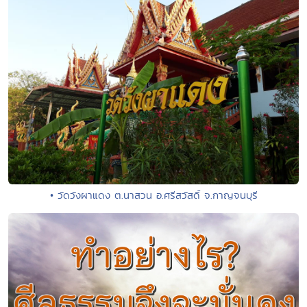
• วัดวังผาแดง ต.นาสวน อ.ศรีสวัสดิ์ จ.กาญจนบุรี