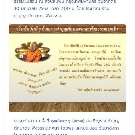
ธรรมะในส่วน ณ สวนลุมพินี กรุงเทพมหานคร วันอาทิตย์
30 มิถนายน 2562 เวลา 7:00 น. โดยประมาณ ร่วม
ทำบุญ ตักบาตร ฟังธรรม
ธรรมะในสวน ครั้งที่ ๑๒/๒๕๖๑ (๒๖๒) ขอเชิญร่วมทำบุญ
ตักบาตร ฟังธรรมเทศนา โดยพระมหาประนอม ธัมมาลังกา