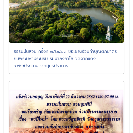
ธรรมะในสวน ครั้งที่ ๓/๒๕๖๑ ขอเชิญร่วมทำบุญตักบาตร
กับพระมหาประนอม ธัมมาลังกาโล วัดจากแดง
อ.พระประแดง จ.สมุทรปราการ