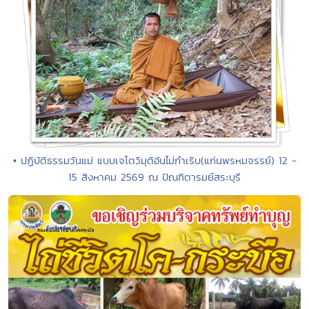
• ปฏิบัติธรรมวันแม่ แบบเจโตวิมุติอันไม่กำเริบ(แก่นพรหมจรรย์) 12 -
15 สิงหาคม 2569 ณ ปัณฑิตารมย์สระบุรี