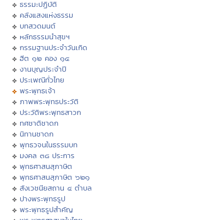
ธรรมะปฏิบัติ
คลังแสงแห่งธรรม
บทสวดมนต์
หลักธรรมนำสุขฯ
กรรมฐานประจำวันเกิด
ฮีต ๑๒ คอง ๑๔
งานบุญประจำปี
ประเพณีทั่วไทย
พระพุทธเจ้า
ภาพพระพุทธประวัติ
ประวัติพระพุทธสาวก
ทศชาติชาดก
นิทานชาดก
พุทธวจนในธรรมบท
มงคล ๓๘ ประการ
พุทธศาสนสุภาษิต
พุทธศาสนสุภาษิต ๖๒๑
สังเวชนียสถาน ๔ ตำบล
ปางพระพุทธรูป
พระพุทธรูปสำคัญ