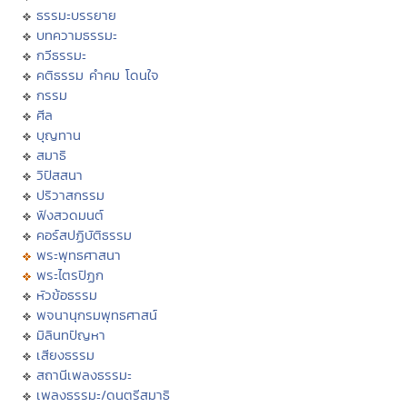
ธรรมะบรรยาย
บทความธรรมะ
กวีธรรมะ
คติธรรม คำคม โดนใจ
กรรม
ศีล
บุญทาน
สมาธิ
วิปัสสนา
ปริวาสกรรม
ฟังสวดมนต์
คอร์สปฏิบัติธรรม
พระพุทธศาสนา
พระไตรปิฏก
หัวข้อธรรม
พจนานุกรมพุทธศาสน์
มิลินทปัญหา
เสียงธรรม
สถานีเพลงธรรมะ
เพลงธรรมะ/ดนตรีสมาธิ