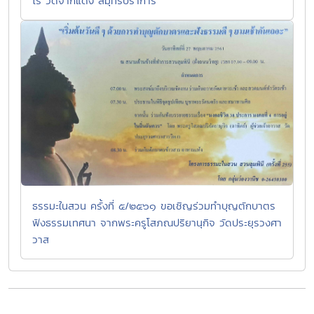
โร วัดจากแดง สมุทรปราการ
ธรรมะในสวน ครั้งที่ ๕/๒๕๖๑ ขอเชิญร่วมทำบุญตักบาตร
ฟังธรรมเทศนา จากพระครูโสภณปริยานุกิจ วัดประยุรวงศา
วาส