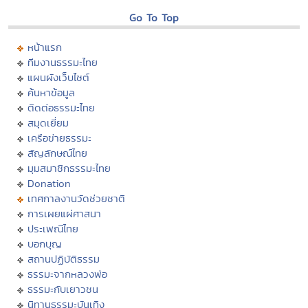
Go To Top
หน้าแรก
ทีมงานธรรมะไทย
แผนผังเว็บไซต์
ค้นหาข้อมูล
ติดต่อธรรมะไทย
สมุดเยี่ยม
เครือข่ายธรรมะ
สัญลักษณ์ไทย
มุมสมาชิกธรรมะไทย
Donation
เทศกาลงานวัดช่วยชาติ
การเผยแผ่ศาสนา
ประเพณีไทย
บอกบุญ
สถานปฏิบัติธรรม
ธรรมะจากหลวงพ่อ
ธรรมะกับเยาวชน
นิทานธรรมะบันเทิง