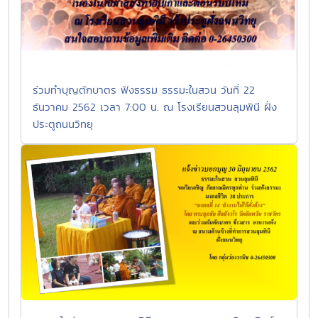
ร่วมทำบุญตักบาตร ฟังธรรม ธรรมะในสวน วันที่ 22
ธันวาคม 2562 เวลา 7:00 น. ณ โรงเรียนสวนลุมพินี ฝั่ง
ประตูถนนวิทยุ