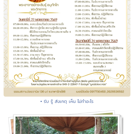
• รับ รู้ สังเกตุ เห็น ไม่ทำอะไร