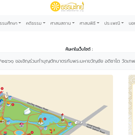
รรมศึกษา
คติธรรม
ศาสนสถาน
ศาสนพิธี
ประเพณี
บอ
ค้นหาในเว็บไซต์ :
 ๒/๒๕๖๑ ขอเชิญร่วมทำบุญตักบาตรกับพระมหาขวัญชัย อติชาโต วัดเท