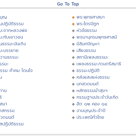
Go To Top
บุญ
พระพุทธศาสนา
นปฏิบัติธรรม
พระไตรปิฏก
มะจากหลวงพ่อ
หัวข้อธรรม
มะกับเยาวชน
พจนานุกรมพุทธศาสน์
นธรรมะบันเทิง
มิลินทปัญหา
มะบรรยาย
เสียงธรรม
วามธรรมะ
สถานีเพลงธรรมะ
ธรรมะ
เพลงธรรมะ/ดนตรีสมาธิ
ธรรม คำคม โดนใจ
ธรรมะปฏิบัติ
ม
คลังแสงแห่งธรรม
บทสวดมนต์
ทาน
หลักธรรมนำสุขฯ
ิ
กรรมฐานประจำวันเกิด
สสนา
ฮีต ๑๒ คอง ๑๔
วาสกรรม
งานบุญประจำปี
สวดมนต์
ประเพณีทั่วไทย
สปฏิบัติธรรม