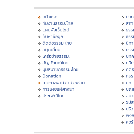
หน้าแรก
บอก
ทีมงานธรรมะไทย
สถา
แผนผังเว็บไซต์
ธรร
ค้นหาข้อมูล
ธรร
ติดต่อธรรมะไทย
นิทา
สมุดเยี่ยม
ธรร
เครือข่ายธรรมะ
บทค
สัญลักษณ์ไทย
กวี
มุมสมาชิกธรรมะไทย
คติ
Donation
กรร
เทศกาลงานวัดช่วยชาติ
ศีล
การเผยแผ่ศาสนา
บุญ
ประเพณีไทย
สมาธ
วิปั
ปริ
ฟัง
คอร์