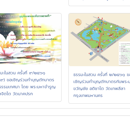
มะในสวน ครั้งที่ ๙/๒๕๖๑
ธรรมะในสวน ครั้งที่ ๒/๒๕๖๑ ข
๙) ขอเชิญร่วมทำบุญตักบาตร
เชิญร่วมทำบุญตักบาตรกับพระ
ธรรมเทศนา โดย พระมหาจำรูญ
ขวัญชัย อติชาโต วัดเทพลีลา
ลจิตโต วัดนาคปรก
กรุงเทพมหานคร