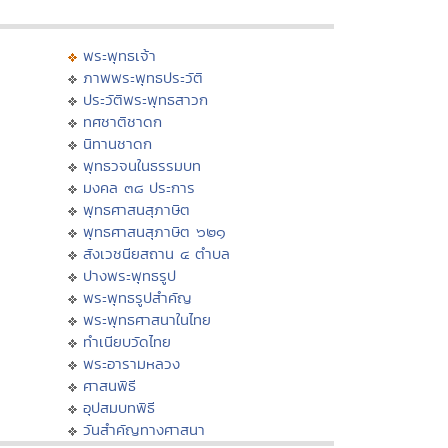
พระพุทธเจ้า
ภาพพระพุทธประวัติ
ประวัติพระพุทธสาวก
ทศชาติชาดก
นิทานชาดก
พุทธวจนในธรรมบท
มงคล ๓๘ ประการ
พุทธศาสนสุภาษิต
พุทธศาสนสุภาษิต ๖๒๑
สังเวชนียสถาน ๔ ตำบล
ปางพระพุทธรูป
พระพุทธรูปสำคัญ
พระพุทธศาสนาในไทย
ทำเนียบวัดไทย
พระอารามหลวง
ศาสนพิธี
อุปสมบทพิธี
วันสำคัญทางศาสนา