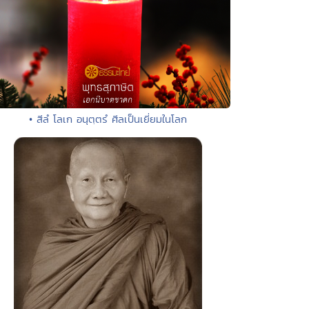
• สีลํ โลเก อนุตฺตรํ ศีลเป็นเยี่ยมในโลก