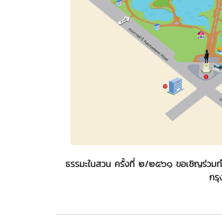
ธรรมะในสวน ครั้งที่ ๒/๒๕๖๑ ขอเชิญร่วม
กร