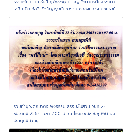
ธรรมะในสวน ครั้งที่ ๑/๒๕๖๑ ทำบุญตักบาตรกับพระมหา
เฉลิม ปิยะทัสสี วัดปัญญานันทาราม คลองหลวง ปทุมธานี
ร่วมทำบุญตักบาตร ฟังธรรม ธรรมะในสวน วันที่ 22
ธันวาคม 2562 เวลา 7:00 น. ณ โรงเรียนสวนลุมพินี ฝั่ง
ประตูถนนวิทยุ