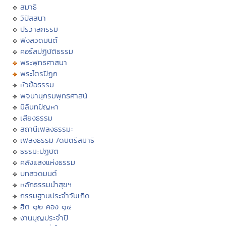
สมาธิ
วิปัสสนา
ปริวาสกรรม
ฟังสวดมนต์
คอร์สปฏิบัติธรรม
พระพุทธศาสนา
พระไตรปิฏก
หัวข้อธรรม
พจนานุกรมพุทธศาสน์
มิลินทปัญหา
เสียงธรรม
สถานีเพลงธรรมะ
เพลงธรรมะ/ดนตรีสมาธิ
ธรรมะปฏิบัติ
คลังแสงแห่งธรรม
บทสวดมนต์
หลักธรรมนำสุขฯ
กรรมฐานประจำวันเกิด
ฮีต ๑๒ คอง ๑๔
งานบุญประจำปี