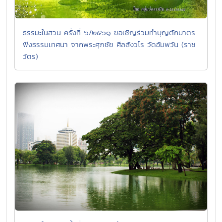
ธรรมะในสวน ครั้งที่ ๖/๒๕๖๑ ขอเชิญร่วมทำบุญตักบาตร
ฟังธรรมเทศนา จากพระศุภชัย ศีลสังวโร วัดอัมพวัน (ราช
วัตร)