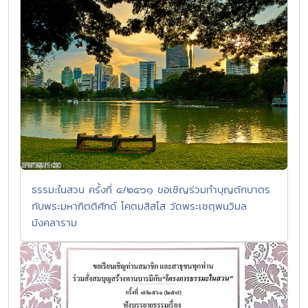
ธรรมะในสวน ครั้งที่ ๔/๒๕๖๑ ขอเชิญร่วมทำบุญตักบาตร
กับพระมหากิตติศักด์ โคตมสิสโส วัดพระเชตุพนวิมล
มังคลาราม