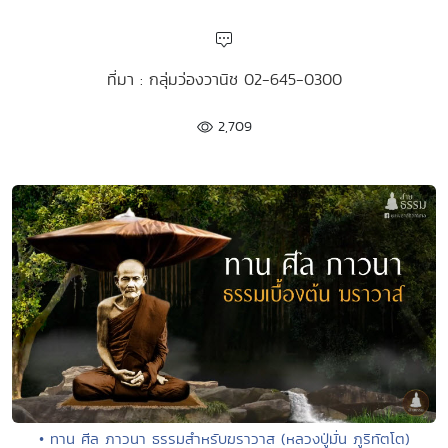
ที่มา : กลุ่มว่องวานิช 02-645-0300
2,709
• ทาน ศีล ภาวนา ธรรมสำหรับฆราวาส (หลวงปู่มั่น ภูริทัตโต)