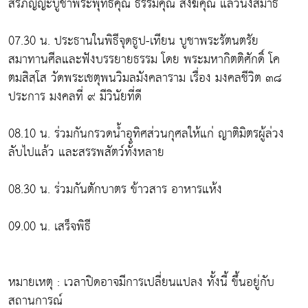
สรภัญญะบูชาพระพุทธคุณ ธรรมคุณ สังฆคุณ แล้วนั่งสมาธิ
07.30 น. ประธานในพิธีจุดธูป-เทียน บูชาพระรัตนตรัย
สมาทานศีลและฟังบรรยายธรรม โดย พระมหากิตติศักดิ์ โค
ตมสิสฺโส วัดพระเชตุพนวิมลมังคลาราม เรื่อง มงคลชีวิต ๓๘
ประการ มงคลที่ ๙ มีวินัยที่ดี
08.10 น. ร่วมกันกรวดน้ำอุทิศส่วนกุศลให้แก่ ญาติมิตรผู้ล่วง
ลับไปแล้ว และสรรพสัตว์ทั้งหลาย
08.30 น. ร่วมกันตักบาตร ข้าวสาร อาหารแห้ง
09.00 น. เสร็จพิธี
หมายเหตุ : เวลาปิดอาจมีการเปลี่ยนแปลง ทั้งนี้ ขึ้นอยู่กับ
สถานการณ์