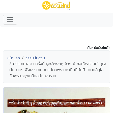
ค้นหาในเว็บไซต์ :
หน้าแรก
ธรรมะในสวน
ธรรมะในสวน ครั้งที่ ๑๐/๒๕๖๑ (๒๖๐) ขอเชิญร่วมทำบุญ
ตักบาตร ฟังธรรมเทศนา โดยพระมหากิตติศักดิ์ โคตมสิสฺโส
วัดพระเชตุพนวิมลมังคลาราม