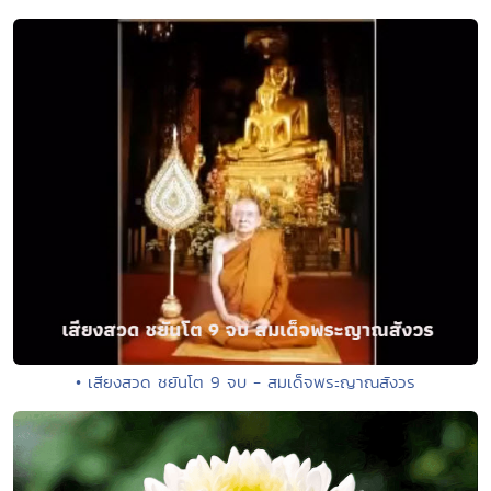
• เสียงสวด ชยันโต 9 จบ - สมเด็จพระญาณสังวร