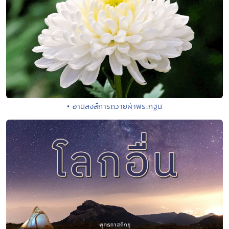
• อานิสงส์การถวายผ้าพระกฐิน