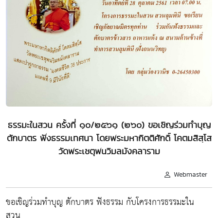
ธรรมะในสวน ครั้งที่ ๑๐/๒๕๖๑ (๒๖๐) ขอเชิญร่วมทำบุญ
ตักบาตร ฟังธรรมเทศนา โดยพระมหากิตติศักดิ์ โคตมสิสฺโส
วัดพระเชตุพนวิมลมังคลาราม
Webmaster
ขอเชิญร่วมทำบุญ ตักบาตร ฟังธรรม กับโครงการธรรมะใน
สวน