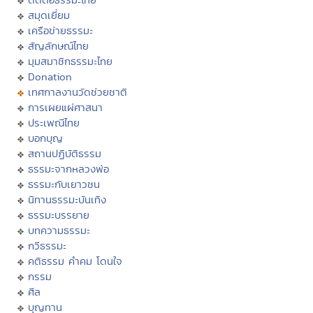
สมุดเยี่ยม
เครือข่ายธรรมะ
สัญลักษณ์ไทย
มุมสมาชิกธรรมะไทย
Donation
เทศกาลงานวัดช่วยชาติ
การเผยแผ่ศาสนา
ประเพณีไทย
บอกบุญ
สถานปฏิบัติธรรม
ธรรมะจากหลวงพ่อ
ธรรมะกับเยาวชน
นิทานธรรมะบันเทิง
ธรรมะบรรยาย
บทความธรรมะ
กวีธรรมะ
คติธรรม คำคม โดนใจ
กรรม
ศีล
บุญทาน