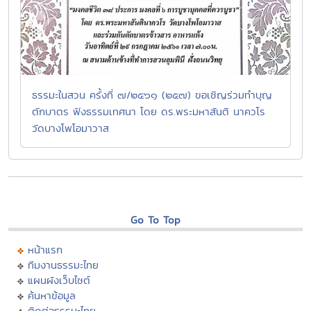
ธรรมะในสวน ครั้งที่ ๗/๒๕๖๑ (๒๕๗) ขอเชิญร่วมทำบุญ
ตักบาตร ฟังธรรมเทศนา โดย ดร.พระมหาสันติ นาควโร
วัดบางโพโอมาวาส
Go To Top
หน้าแรก
ทีมงานธรรมะไทย
แผนผังเว็บไซต์
ค้นหาข้อมูล
ติดต่อธรรมะไทย