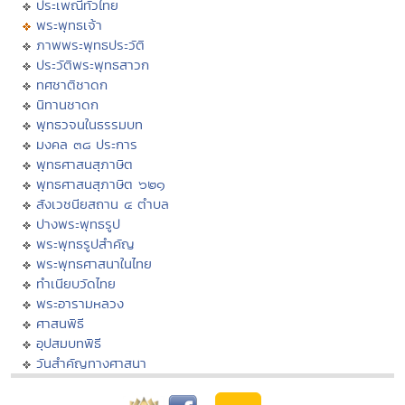
ประเพณีทั่วไทย
พระพุทธเจ้า
ภาพพระพุทธประวัติ
ประวัติพระพุทธสาวก
ทศชาติชาดก
นิทานชาดก
พุทธวจนในธรรมบท
มงคล ๓๘ ประการ
พุทธศาสนสุภาษิต
พุทธศาสนสุภาษิต ๖๒๑
สังเวชนียสถาน ๔ ตำบล
ปางพระพุทธรูป
พระพุทธรูปสำคัญ
พระพุทธศาสนาในไทย
ทำเนียบวัดไทย
พระอารามหลวง
ศาสนพิธี
อุปสมบทพิธี
วันสำคัญทางศาสนา