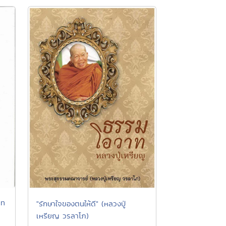
เท
"รักษาใจของตนให้ดี" (หลวงปู่
เหรียญ วรลาโภ)