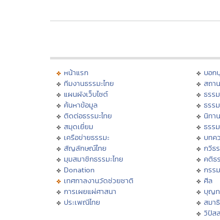
หน้าแรก
บอก
ทีมงานธรรมะไทย
สถาน
แผนผังเว็บไซต์
ธรรม
ค้นหาข้อมูล
ธรรม
ติดต่อธรรมะไทย
นิทาน
สมุดเยี่ยม
ธรรม
เครือข่ายธรรมะ
บทคว
สัญลักษณ์ไทย
กวีธ
มุมสมาชิกธรรมะไทย
คติธ
Donation
กรร
เทศกาลงานวัดช่วยชาติ
ศีล
การเผยแผ่ศาสนา
บุญท
ประเพณีไทย
สมาธิ
วิปัส