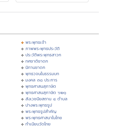
พระพุทธเจ้า
ภาพพระพุทธประวัติ
ประวัติพระพุทธสาวก
ทศชาติชาดก
นิทานชาดก
พุทธวจนในธรรมบท
มงคล ๓๘ ประการ
พุทธศาสนสุภาษิต
พุทธศาสนสุภาษิต ๖๒๑
สังเวชนียสถาน ๔ ตำบล
ปางพระพุทธรูป
พระพุทธรูปสำคัญ
พระพุทธศาสนาในไทย
ทำเนียบวัดไทย