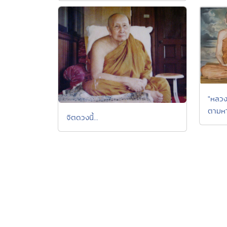
"หลวงป
ตามหา
จิตดวงนี้...