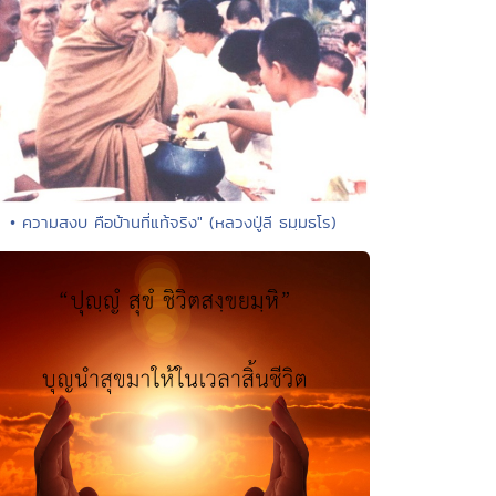
• ความสงบ คือบ้านที่แท้จริง" (หลวงปู่ลี ธมฺมธโร)