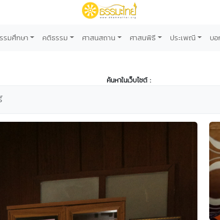
รรมศึกษา
คติธรรม
ศาสนสถาน
ศาสนพิธี
ประเพณี
บอ
ค้นหาในเว็บไซต์ :
์