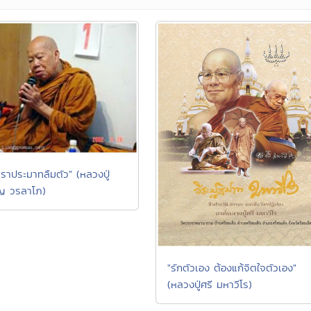
เราประมาทลืมตัว" (หลวงปู่
ญ วรลาโภ)
"รักตัวเอง ต้องแก้จิตใจตัวเอง"
(หลวงปู่ศรี มหาวีโร)