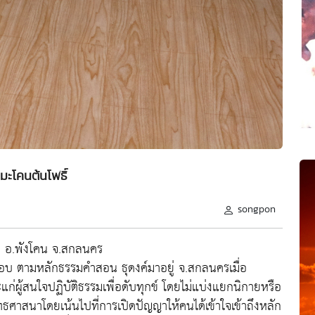
มะโคนต้นโพธิ์
songpon
่ย อ.พังโคน จ.สกลนคร
ติชอบ ตามหลักธรรมคำสอน ธุดงค์มาอยู่ จ.สกลนครเมื่อ
ผู้สนใจปฏิบัติธรรมเพื่อดับทุกข์ โดยไม่แบ่งแยกนิกายหรือ
าสนาโดยเน้นไปที่การเปิดปัญญาให้คนได้เข้าใจเข้าถึงหลัก