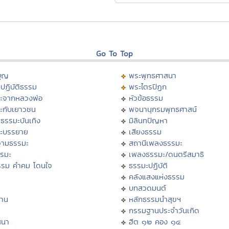
Go To Top
บุญ
พระพุทธศาสนา
ปฏิบัติธรรม
พระไตรปิฏก
ะจากหลวงพ่อ
หัวข้อธรรม
ะกับเยาวชน
พจนานุกรมพุทธศาสน์
ธรรมะบันเทิง
มิลินทปัญหา
ะบรรยาย
เสียงธรรม
ามธรรมะ
สถานีเพลงธรรมะ
รรมะ
เพลงธรรมะ/ดนตรีสมาธิ
รรม คำคม โดนใจ
ธรรมะปฏิบัติ
ม
คลังแสงแห่งธรรม
บทสวดมนต์
าน
หลักธรรมนำสุขฯ
กรรมฐานประจำวันเกิด
สนา
ฮีต ๑๒ คอง ๑๔