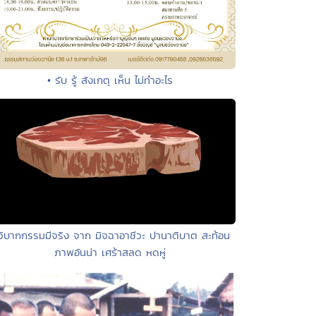
• รับ รู้ สังเกตุ เห็น ไม่ทำอะไร
วิบากกรรมมีจริง จาก มิจฉาอาชีวะ ปานาติบาต สะท้อน
ภาพอันน่า เศร้าสลด หดหู่