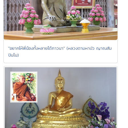
"อยากให้พี่น้องทั้งหลายได้ภาวนา" (หลวงตามหาบัว ญาณสัม
ปันโน)