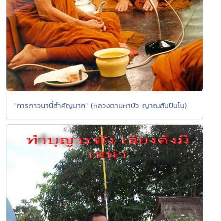
"การภาวนานี่สำคัญมาก" (หลวงตามหาบัว ญาณสัมปันโน)