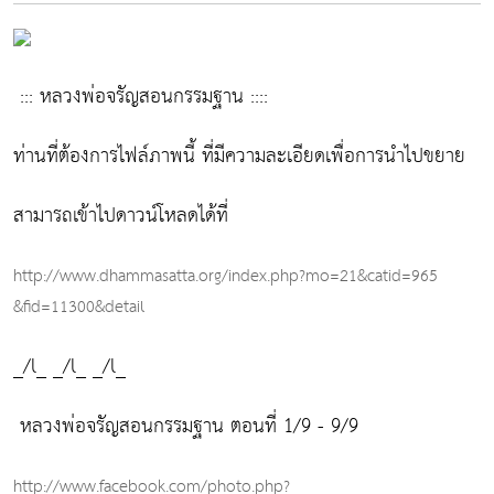
::: หลวงพ่อจรัญสอนกรรมฐาน ::::
ท่านที่ต้องการไฟล์ภาพนี้ ที่มีความละเอียดเพื่อการนำไปขยาย
สามารถเข้าไปดาวน์โหลดได้ที่
http://www.dhammasatta.org​/index.php?mo=21&catid=965​
&fid=11300&detail
_/l_ _/l_ _/l_
หลวงพ่อจรัญสอนกรรมฐาน ตอนที่ 1/9 - 9/9
http://www.facebook.com/photo.php?