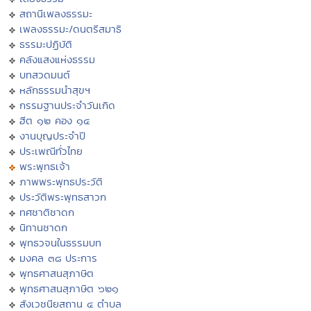
สถานีเพลงธรรมะ
เพลงธรรมะ/ดนตรีสมาธิ
ธรรมะปฏิบัติ
คลังแสงแห่งธรรม
บทสวดมนต์
หลักธรรมนำสุขฯ
กรรมฐานประจำวันเกิด
ฮีต ๑๒ คอง ๑๔
งานบุญประจำปี
ประเพณีทั่วไทย
พระพุทธเจ้า
ภาพพระพุทธประวัติ
ประวัติพระพุทธสาวก
ทศชาติชาดก
นิทานชาดก
พุทธวจนในธรรมบท
มงคล ๓๘ ประการ
พุทธศาสนสุภาษิต
พุทธศาสนสุภาษิต ๖๒๑
สังเวชนียสถาน ๔ ตำบล