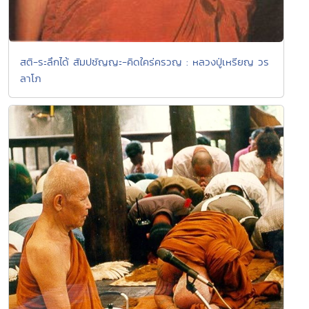
สติ-ระลึกได้ สัมปชัญญะ-คิดใคร่ครวญ : หลวงปู่เหรียญ วร
ลาโภ