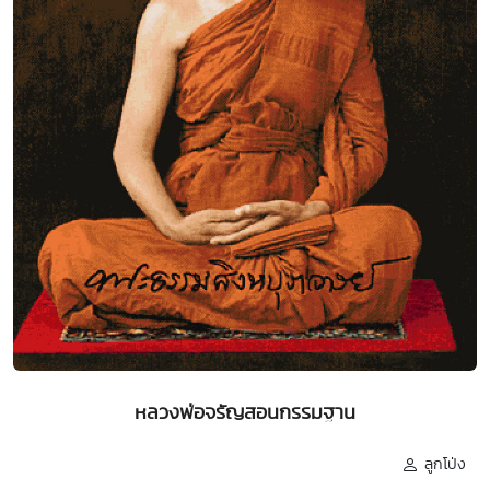
หลวงพ่อจรัญสอนกรรมฐาน
ลูกโป่ง