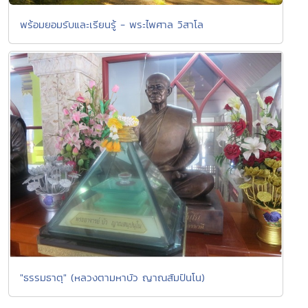
พร้อมยอมรับและเรียนรู้ - พระไพศาล วิสาโล
"ธรรมธาตุ" (หลวงตามหาบัว ญาณสัมปันโน)