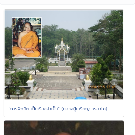
"การฝึกจิต เป็นเรื่องจำเป็น" (หลวงปู่เหรียญ วรลาโภ)