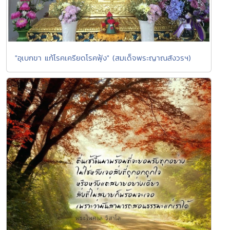
"อุเบกขา แก้โรคเครียดโรคฟุ้ง" (สมเด็จพระญาณสังวรฯ)