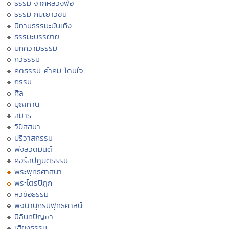
ธรรมะจากหลวงพ่อ
ธรรมะกับเยาวชน
นิทานธรรมะบันเทิง
ธรรมะบรรยาย
บทความธรรมะ
กวีธรรมะ
คติธรรม คำคม โดนใจ
กรรม
ศีล
บุญทาน
สมาธิ
วิปัสสนา
ปริวาสกรรม
ฟังสวดมนต์
คอร์สปฏิบัติธรรม
พระพุทธศาสนา
พระไตรปิฏก
หัวข้อธรรม
พจนานุกรมพุทธศาสน์
มิลินทปัญหา
เสียงธรรม