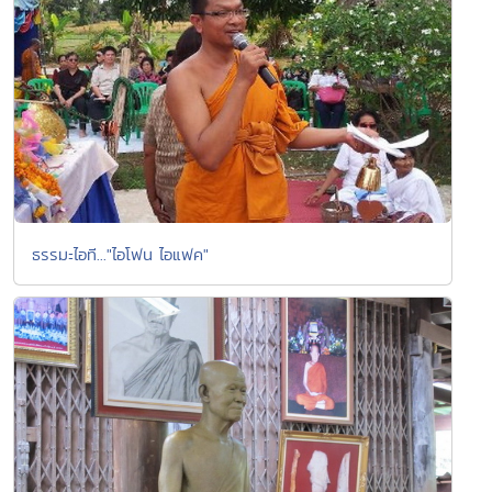
ธรรมะไอที..."ไอโฟน ไอแฟค"