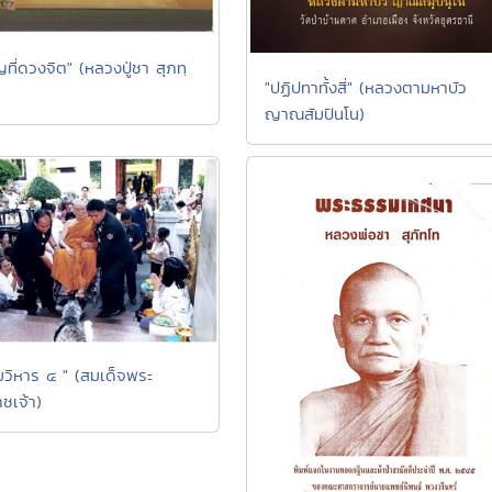
ที่ดวงจิต" (หลวงปู่ชา สุภทฺ
"ปฏิปทาทั้งสี่" (หลวงตามหาบัว
ญาณสัมปันโน)
วิหาร ๔ " (สมเด็จพระ
ชเจ้า)