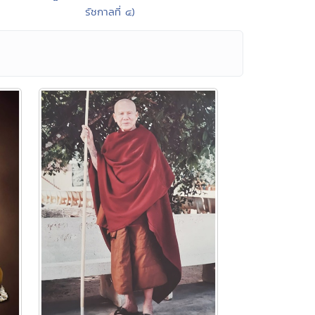
รัชกาลที่ ๔)