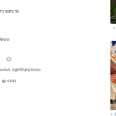
้รับความสบาย
•
้า ๒๖๐
 สามเณร ปลูกปัญญาธรรม
6,692
• 