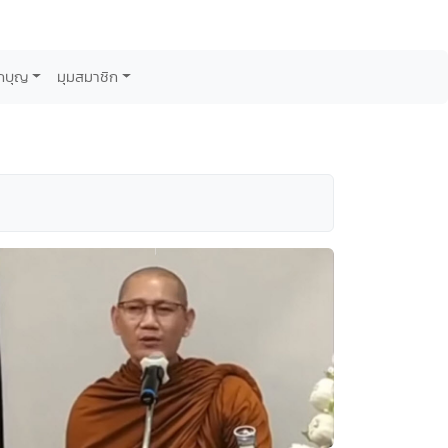
กบุญ
มุมสมาชิก