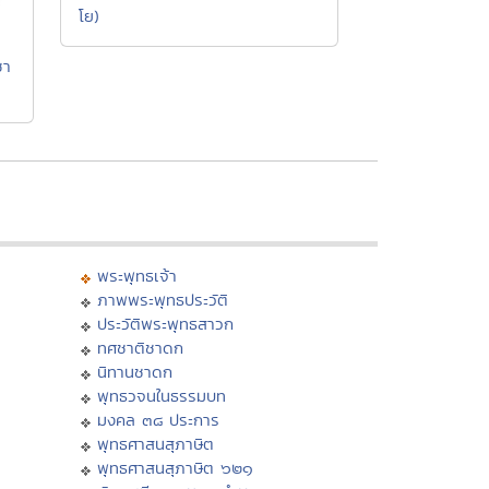
โย)
ชา
พระพุทธเจ้า
ภาพพระพุทธประวัติ
ประวัติพระพุทธสาวก
ทศชาติชาดก
นิทานชาดก
พุทธวจนในธรรมบท
มงคล ๓๘ ประการ
พุทธศาสนสุภาษิต
พุทธศาสนสุภาษิต ๖๒๑