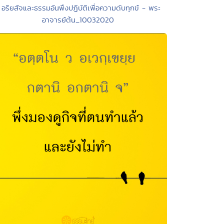
 อริยสัจและธรรมอันพึงปฏิบัติเพื่อความดับทุกข์ - พระ
อาจารย์ต้น_10032020