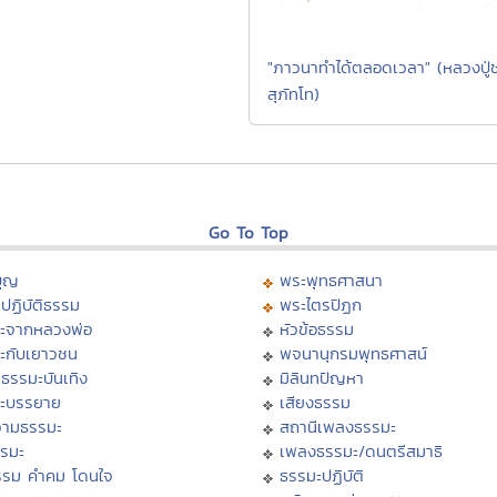
"ภาวนาทำได้ตลอดเวลา" (หลวงปู่
สุภัทโท)
Go To Top
บุญ
พระพุทธศาสนา
ปฏิบัติธรรม
พระไตรปิฏก
ะจากหลวงพ่อ
หัวข้อธรรม
ะกับเยาวชน
พจนานุกรมพุทธศาสน์
ธรรมะบันเทิง
มิลินทปัญหา
ะบรรยาย
เสียงธรรม
ามธรรมะ
สถานีเพลงธรรมะ
รรมะ
เพลงธรรมะ/ดนตรีสมาธิ
รรม คำคม โดนใจ
ธรรมะปฏิบัติ