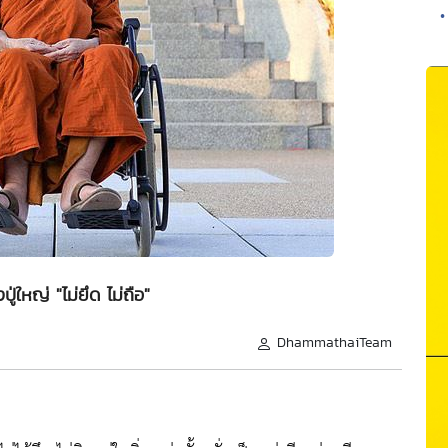
•
่ใหญ่ "ไม่ยึด ไม่ถือ"
DhammathaiTeam