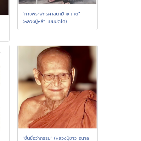
"ทางพระพุทธศาสนามี ๒ เหตุ"
(หลวงปู่หล้า เขมปัตโต)
"ขึ้นชื่อว่ากรรม" (หลวงปู่ขาว อนาล