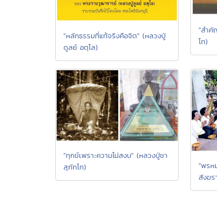
"สำคัญ
"หลักธรรมที่แท้จริงคือจิต" (หลวงปู่
โท)
ดูลย์ อตุโล)
"ทุกข์เพราะความไม่สงบ" (หลวงปู่ชา
"พรหม
สุภัทโท)
สังฆรา