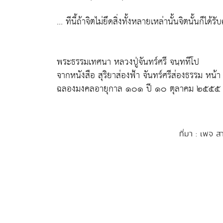
... ทีนี้ถ้าจิตไม่ยึดสิ่งทั้งหลายเหล่านั้นจิตนั้นก็ได
พระธรรมเทศนา หลวงปู่จันทร์ศรี จนฺททีโป
จากหนังสือ สุริยาส่องฟ้า จันทร์ศรีส่องธรรม หน
ฉลองมงคลอายุกาล ๑๐๑ ปี ๑๐ ตุลาคม ๒๕๕๕
ที่มา : เพจ