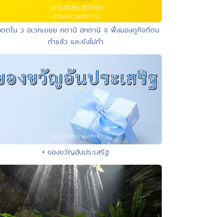
อตฺตโน ว อเวกฺเขยฺย กตานิ อกตานิ จ พึ่งมองดูกิจที่ตน
ทำแล้ว และยังไม่ทำ
• ของขวัญอันประเสริฐ