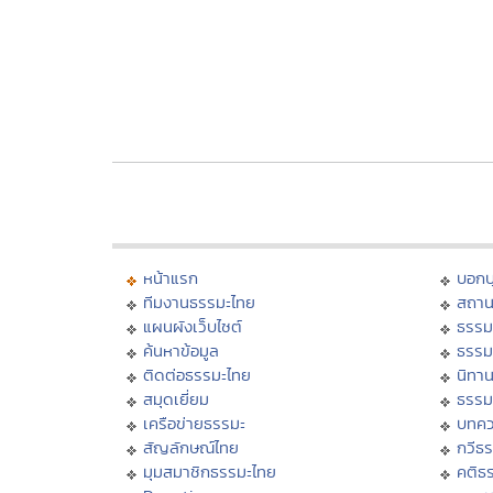
หน้าแรก
บอก
ทีมงานธรรมะไทย
สถาน
แผนผังเว็บไซต์
ธรรม
ค้นหาข้อมูล
ธรรม
ติดต่อธรรมะไทย
นิทาน
สมุดเยี่ยม
ธรรม
เครือข่ายธรรมะ
บทคว
สัญลักษณ์ไทย
กวีธ
มุมสมาชิกธรรมะไทย
คติธ