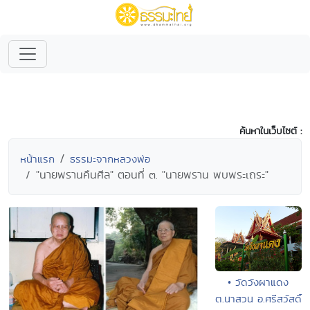
ค้นหาในเว็บไซต์ :
หน้าแรก
ธรรมะจากหลวงพ่อ
"นายพรานคืนศีล" ตอนที่ ๓. "นายพราน พบพระเถระ"
• วัดวังผาแดง
ต.นาสวน อ.ศรีสวัสดิ์