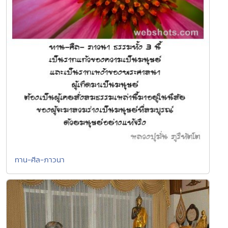
ทาน-ศีล-ภาวนา