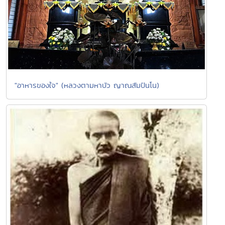
"อาหารของใจ" (หลวงตามหาบัว ญาณสัมปันโน)