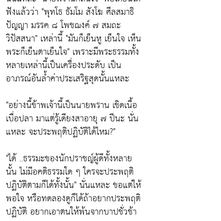
ฟังแล้วว่า
"พุทโธ ธัมโม สังโฆ ศีลสมาธิ
ปัญญา มรรค ๘ โพชฌงค์ ๗ สมถะ
วิปัสสนา"
เหล่านี้
"มันก็เย็นหู เย็นใจ เห็น
พระก็เย็นตาเย็นใจ"
เพราะมีพระธรรมทั้ง
หลายเหล่านี้เป็นเครื่องประดับ เป็น
อาภรณ์อันล้ำค่าประเสริฐสุดนั้นแหละ
"อย่างนี้ข้าพเจ้านี้เป็นนายพราน เชิดเนื้อ
เบื่อปลา มาแต่รู้เดียงสาอายุ ๗ ปีนะ นั่น
แหละ จะประพฤติปฏิบัติได้ไหม?"
"ได้ ..ธรรมะของนักปราชญ์ผู้ดีทั้งหลาย
นั้น ไม่มีอคติธรรมใด ๆ ใครจะประพฤติ
ปฏิบัติตามก็ได้ทั้งนั้น"
นั่นแหละ ขอแต่ให้
พอใจ หรือทดลองดูก็ได้ถ้าอยากประพฤติ
ปฏิบัติ อยากเอาตนให้พ้นจากบาปชั่วช้า