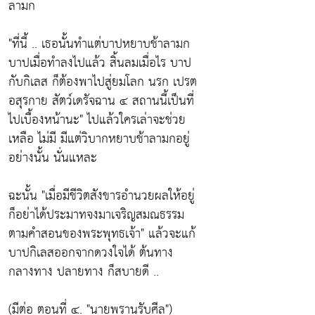
ลามก
"ที่นี้ .. เธอนั้นทำแต่บาปหยาบช้าลามก
บาปเมื่อทำลงไปแล้ว สิ้นลมเมื่อไร บาป
กับกิเลส ก็ต้องพาไปสู่ยมโลก นรก เปรต
อสุรกาย สัตว์เดรัจฉาน ๔ สถานนี้เป็นที่
ไปเบื้องหน้านะ"
ไปแล้วใครเล่าจะช่วย
เหลือ ไม่มี มีแต่วิบากหยาบช้าลามกอยู่
อย่างนั้น นั่นแหละ
ฉะนั้น
"เมื่อมีชีวิตสังขารอำนวยผลให้อยู่
ก็อย่าได้ประมาทจงมาเจริญสมณธรรม
ตามคำสอนของพระพุทธเจ้า"
แล้วจะแก้
บาปกิเลสออกจากดวงใจได้ ต้นทาง
กลางทาง ปลายทาง ก็สบายดี ..
(มีต่อ ตอนที่ ๔. "นายพรานรับศีล")