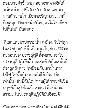
ถอนบาปชั่วช้าลามกออกจากดวงจิตได้
"แม้จะทำบาปชั่วช้าหยาบช้าลามก มา
นานสักปานใด เมื่อมาเจริญสมณธรรมนี้
กิเลสทุกประเภทน้อยใหญ่ทนไม่ไหวก็ตก
ไปสิ้นไป"
นั่นแหละ
"กิเลสและบาปกรรมนั้น เหมือนกับไฟลุก
โพล่งอยู่นะ"
ที่นี้ เมื่อมาเจริญสมณธรรมะ
คะสอนของปราชญ์ผู้ดีทั้งหลาย เอาไป
ประพฤติปฏิบัตินั้น ผลสุดท้ายกิเลสนั้นก็
ต้องถูกสังหาร
"เหมือนกับเอาน้ำเทลง
ใส่ไฟ ไฟนั้นก็ทนมอดไม่ได้ ก็ต้องดับ
เท่านั้น"
อันนี้ฉันใด
"ท่านผู้ได้ภพชาติเป็น
มนุษย์อันสูงส่งแล้ว สมควรที่จะน้อมเอา
ธรรมะ ไปประพฤติปฏิบัติมันจึงจะดี"
นั่นแหละ
"นายพรานก็สนใจ"
พอได้ยินได้