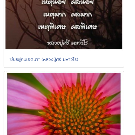
"ขึ้นอยู่กับเจตนา" (หลวงปู่ศรี มหาวีโร)