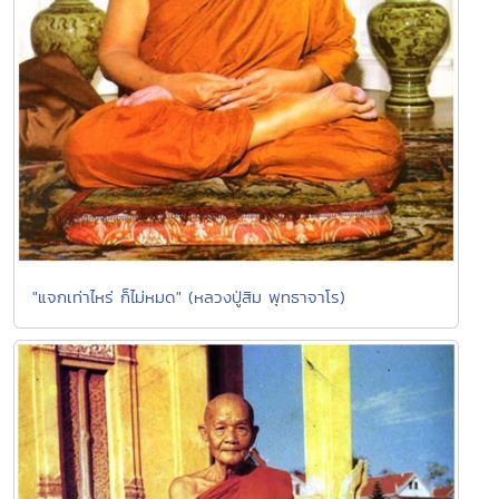
"แจกเท่าไหร่ ก็ไม่หมด" (หลวงปู่สิม พุทธาจาโร)