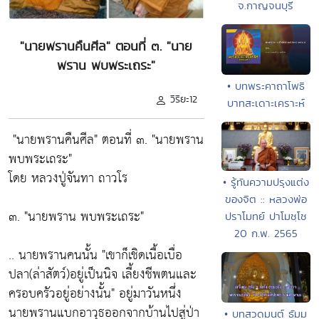
จ.กาญจนบุรี
"นายพรานคืนศีล" ตอนที่ ๓. "นาย
พราน พบพระเถระ"
• บทพระคาถาโพธิ
วิริยะ12
บาทสะเดาะเคราะห์
"นายพรานคืนศีล" ตอนที่ ๓. "นายพราน
พบพระเถระ"
โดย หลวงปู่จันทา ถาวโร
• รู้ทันความปรุงแต่ง
ของจิต :: หลวงพ่อ
๓. "นายพราน พบพระเถระ"
ปราโมทย์ ปาโมชฺโช
20 ก.พ. 2565
.. นายพรานคนนั้น
"เขาก็เชิดเนื้อเบื่อ
ปลา(ล่าสัตว์)อยู่เป็นนิจ เลี้ยงชีพตนและ
ครอบครัวอยู่อย่างนั้น"
อยู่มาวันหนึ่ง
นายพรานแบกอาวุธออกจากบ้านไปสู่ป่า
• บทสวดมนต์ ธัมม