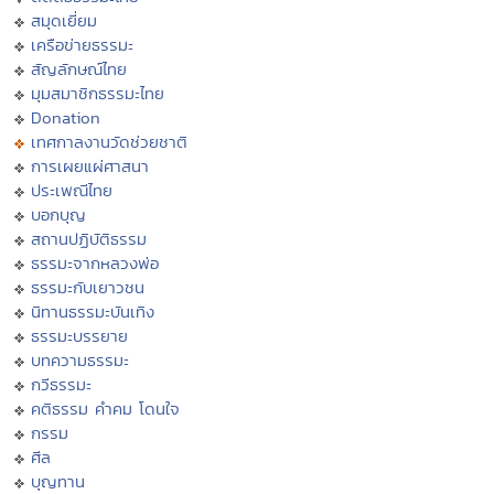
สมุดเยี่ยม
เครือข่ายธรรมะ
สัญลักษณ์ไทย
มุมสมาชิกธรรมะไทย
Donation
เทศกาลงานวัดช่วยชาติ
การเผยแผ่ศาสนา
ประเพณีไทย
บอกบุญ
สถานปฏิบัติธรรม
ธรรมะจากหลวงพ่อ
ธรรมะกับเยาวชน
นิทานธรรมะบันเทิง
ธรรมะบรรยาย
บทความธรรมะ
กวีธรรมะ
คติธรรม คำคม โดนใจ
กรรม
ศีล
บุญทาน