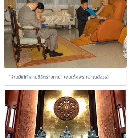
"ห้ามมิให้ทำลายชีวิตร่างกาย" (สมเด็จพระญาณสังวร)