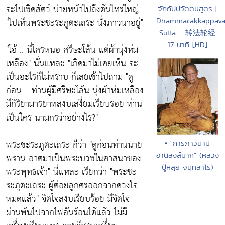
จะไปเชิดสัตว์ บ่ายหน้าไปถึงต้นไทรใหญ่
จักกัปปวัตตนสูตร |
"ไปเห็นพระชะระภูตะเถระ นั่งภาวนาอยู่"
Dhammacakkappava
Sutta - 转法轮经
17 นาที [HD]
"โอ้ .. นี่ใครหนอ ศรีษะโล้น แต่ผ้านุ่งห่ม
เหลือง" นั่นแหละ "
เกิดมาไม่เคยเห็น จะ
เป็นอะไรก็ไม่ทราบ ก็เลยเข้าไปถาม
"ดู
ก่อน .. ท่านผู้มีศรีษะโล้น นุ่งผ้าห่มเหลือง
มีกิริยามารยาทสงบเสงี่ยมเรียบรอย ท่าน
เป็นใคร นามกรว่าอย่างไร?"
พระชะระภูตะเถระ ก็ว่า
"ดูก่อนท่านนาย
• "การภาวนามี
อานิสงส์มาก" (หลวง
พราน อาตมาเป็นพระบวชในศาสนาของ
ปู่หลุย จนฺทสาโร)
พระพุทธเจ้า"
นี่แหละ เรียกว่า
"พระชะ
ระภูตะเถระ ผู้ต่อยลูกศรออกจากดวงใจ
หมดแล้ว"
จิตใจสงบเรียบร้อย มีจิตใจ
ผ่านพ้นไปจากไฟอันร้อนได้แล้ว ไม่มี