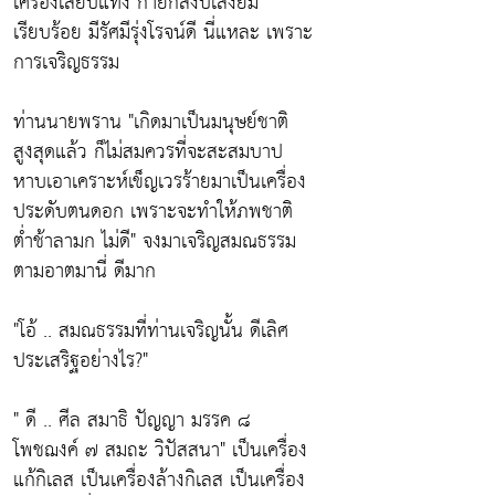
เครื่องเสียบแทง กายก็สงบเสงี่ยม
เรียบร้อย มีรัศมีรุ่งโรจน์ดี นี่แหละ เพราะ
การเจริญธรรม
ท่านนายพราน
"เกิดมาเป็นมนุษย์ชาติ
สูงสุดแล้ว ก็ไม่สมควรที่จะสะสมบาป
หาบเอาเคราะห์เข็ญเวรร้ายมาเป็นเครื่อง
ประดับตนดอก เพราะจะทำให้ภพชาติ
ต่ำช้าลามก ไม่ดี"
จงมาเจริญสมณธรรม
ตามอาตมานี่ ดีมาก
"โอ้ .. สมณธรรมที่ท่านเจริญนั้น ดีเลิศ
ประเสริฐอย่างไร?"
" ดี .. ศีล สมาธิ ปัญญา มรรค ๘
โพชฌงค์ ๗ สมถะ วิปัสสนา"
เป็นเครื่อง
แก้กิเลส เป็นเครื่องล้างกิเลส เป็นเครื่อง