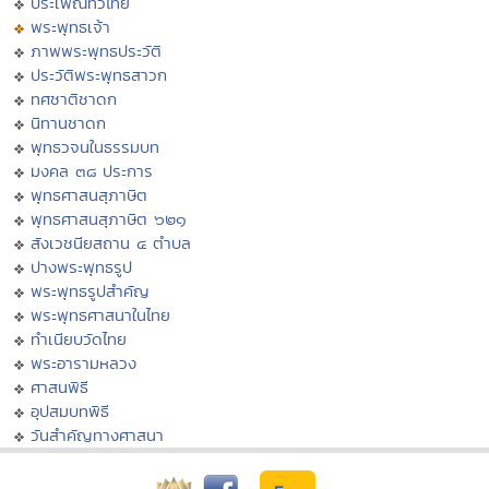
ประเพณีทั่วไทย
พระพุทธเจ้า
ภาพพระพุทธประวัติ
ประวัติพระพุทธสาวก
ทศชาติชาดก
นิทานชาดก
พุทธวจนในธรรมบท
มงคล ๓๘ ประการ
พุทธศาสนสุภาษิต
พุทธศาสนสุภาษิต ๖๒๑
สังเวชนียสถาน ๔ ตำบล
ปางพระพุทธรูป
พระพุทธรูปสำคัญ
พระพุทธศาสนาในไทย
ทำเนียบวัดไทย
พระอารามหลวง
ศาสนพิธี
อุปสมบทพิธี
วันสำคัญทางศาสนา