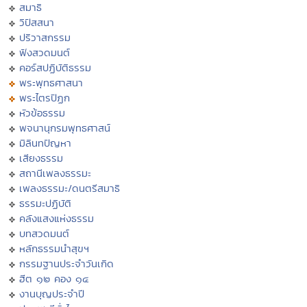
สมาธิ
วิปัสสนา
ปริวาสกรรม
ฟังสวดมนต์
คอร์สปฏิบัติธรรม
พระพุทธศาสนา
พระไตรปิฏก
หัวข้อธรรม
พจนานุกรมพุทธศาสน์
มิลินทปัญหา
เสียงธรรม
สถานีเพลงธรรมะ
เพลงธรรมะ/ดนตรีสมาธิ
ธรรมะปฏิบัติ
คลังแสงแห่งธรรม
บทสวดมนต์
หลักธรรมนำสุขฯ
กรรมฐานประจำวันเกิด
ฮีต ๑๒ คอง ๑๔
งานบุญประจำปี