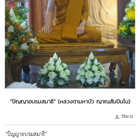
"ปัญญาอบรมสมาธิ" (หลวงตามหาบัว ญาณสัมปันโน)
วิริยะ12
"ปัญญาอบรมสมาธิ"