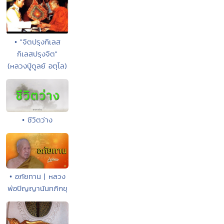
• "จิตปรุงกิเลส
กิเลสปรุงจิต"
(หลวงปู่ดูลย์ อตุโล)
• ชีวิตว่าง
• อภัยทาน | หลวง
พ่อปัญญานันทภิกขุ