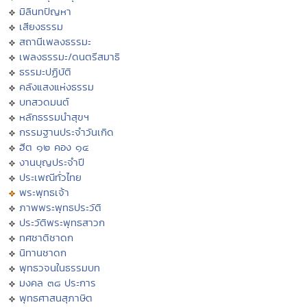
มิลินทปัญหา
เสียงธรรม
สถานีเพลงธรรมะ
เพลงธรรมะ/ดนตรีสมาธิ
ธรรมะปฏิบัติ
คลังแสงแห่งธรรม
บทสวดมนต์
หลักธรรมนำสุขฯ
กรรมฐานประจำวันเกิด
ฮีต ๑๒ คอง ๑๔
งานบุญประจำปี
ประเพณีทั่วไทย
พระพุทธเจ้า
ภาพพระพุทธประวัติ
ประวัติพระพุทธสาวก
ทศชาติชาดก
นิทานชาดก
พุทธวจนในธรรมบท
มงคล ๓๘ ประการ
พุทธศาสนสุภาษิต