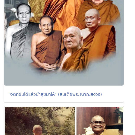
"จิตที่ข่มได้แล้วนำสุขมาให้" (สมเด็จพระญาณสังวร)