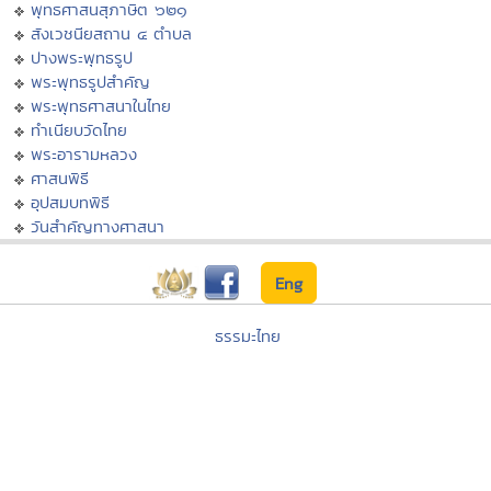
พุทธศาสนสุภาษิต ๖๒๑
สังเวชนียสถาน ๔ ตำบล
ปางพระพุทธรูป
พระพุทธรูปสำคัญ
พระพุทธศาสนาในไทย
ทำเนียบวัดไทย
พระอารามหลวง
ศาสนพิธี
อุปสมบทพิธี
วันสำคัญทางศาสนา
Eng
ธรรมะไทย