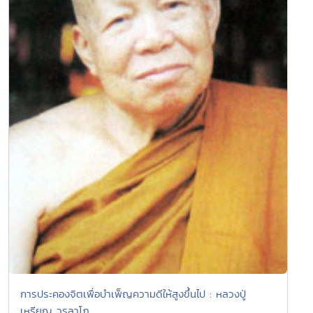
การประคองจิตเพื่อบำเพ็ญความดีให้สูงขึ้นไป : หลวงปู่
เหรียญ วรลาโภ