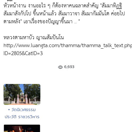
หัวหน้างาน งานอะไร ๆ ก็ต้องหาคนฉลาดสำคัญ
"สัมมาทิฏฐิ
สัมมาสังกัปโป ขึ้นหน้าแล้ว สัมมาวาจา สัมมากัมมันโต ค่อยไป
ตามหลัง"
เอาเรื่องของปัญญาขึ้นมา .. "
หลวงตามหาบัว ญาณสัมปันโน
http://www.luangta.com/thamma/thamma_talk_text.ph
ID=2805&CatID=3
6,693
• วัดนิเวศธรรม
ประวัติ ราชวรวิหาร