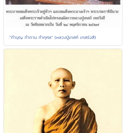
."ทำบุญ ทำทาน ทำกุศล" (หลวงปู่เทสก์ เทสรังสี)