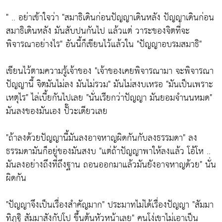
" .. อย่าเข้าใจว่า
"สมาธิเดินก่อนปัญญาเดินหลัง ปัญญาเดินก่อน
สมาธิเดินหลัง มันสับปนกันไป แล้วแต่ วาระของจิตที่จะ
พิจารณาอย่างไร"
อันนี้ก็เขียนไว้แล้วใน
"ปัญญาอบรมสมาธิ"
เขียนไว้ตามความรู้เจ้าของ
"เจ้าของเคยพิจารณามา จะพิจารณา
ปัญญานี้ จิตมันไม่ลง มันไม่รวม"
มันไม่สงบเหรอ
"มันเป็นเพราะ
เหตุไร"
ไล่เบี้ยกันไปเลย
"นั่นเรียกว่าปัญญา มันยอมจำนนหมด"
มันลงของมันเอง ปั๊วะเดียวเลย
"ถ้าลงด้วยปัญญานี้มันลงอาจหาญผิดกันกับลงธรรมดา"
ลง
ธรรมดามันก็อยู่ของมันสงบ
"แต่ถ้าปัญญาพาให้ลงแล้ว โอ้โห ..
มันลงอย่างถึงที่ถึงฐาน ถอนออกมาแล้วมันยังอาจหาญด้วย"
นั่น
ผิดกัน
"ปัญญาจึงเป็นเรื่องสำคัญมาก"
ประมาทไม่ได้เรื่องปัญญา
"สัมมา
ทิฏฐิ สัมมาสังกัปโป ขึ้นต้นหัวหน้าเลย"
คนโง่เขาไม่เอาเป็น