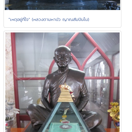
"เหตุอยู่ที่ใจ" (หลวงตามหาบัว ญาณสัมปันโน)