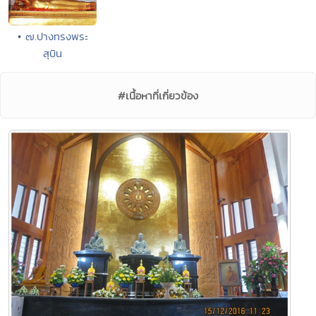
• ๗.ปางทรงพระ
สุบิน
#เนื้อหาที่เกี่ยวข้อง