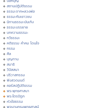
บอกบุญ
สถานปฏิบัติธรรม
ธรรมะจากหลวงพ่อ
ธรรมะกับเยาวชน
นิทานธรรมะบันเทิง
ธรรมะบรรยาย
บทความธรรมะ
กวีธรรมะ
คติธรรม คำคม โดนใจ
กรรม
ศีล
บุญทาน
สมาธิ
วิปัสสนา
ปริวาสกรรม
ฟังสวดมนต์
คอร์สปฏิบัติธรรม
พระพุทธศาสนา
พระไตรปิฏก
หัวข้อธรรม
พจนานุกรมพุทธศาสน์