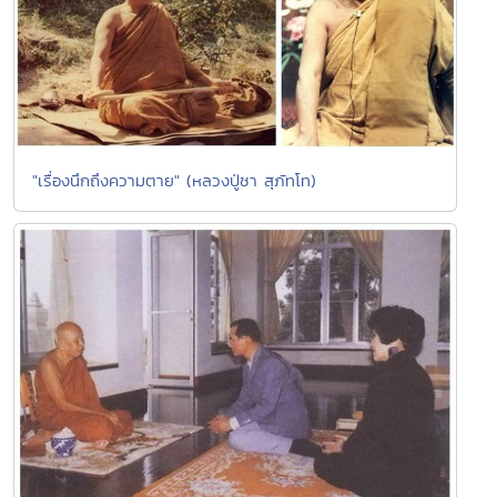
"เรื่องนึกถึงความตาย" (หลวงปู่ชา สุภัทโท)