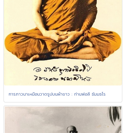
การภาวนาเหมือนวาดรูปบนผ้าขาว : ท่านพ่อลี ธัมมธโร