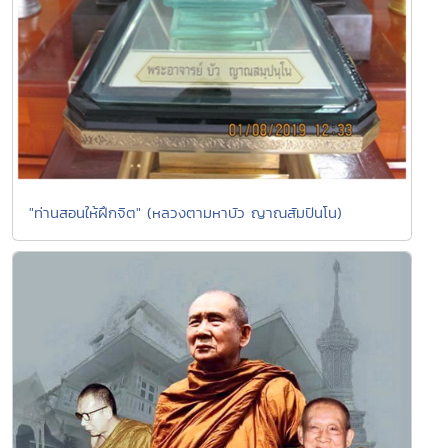
"ท่านสอนให้ฝึกจิต" (หลวงตามหาบัว ญาณสัมปันโน)