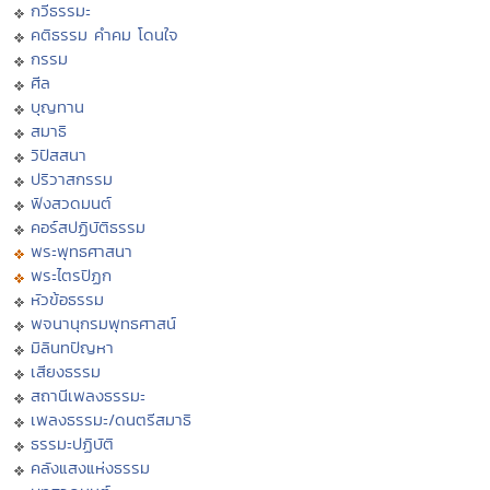
กวีธรรมะ
คติธรรม คำคม โดนใจ
กรรม
ศีล
บุญทาน
สมาธิ
วิปัสสนา
ปริวาสกรรม
ฟังสวดมนต์
คอร์สปฏิบัติธรรม
พระพุทธศาสนา
พระไตรปิฏก
หัวข้อธรรม
พจนานุกรมพุทธศาสน์
มิลินทปัญหา
เสียงธรรม
สถานีเพลงธรรมะ
เพลงธรรมะ/ดนตรีสมาธิ
ธรรมะปฏิบัติ
คลังแสงแห่งธรรม