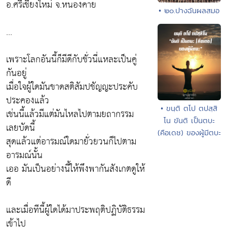
อ.ศรีเชียงใหม่ จ.หนองคาย
• ๒๐.ปางฉันผลสมอ
...
เพราะโลกอันนี้ก็มีดีกับชั่วนี่แหละเป็นคู่
กันอยู่
เมื่อใจผู้ใดมันขาดสติสัมปชัญญะประคับ
ประคองแล้ว
• ขนฺติ ตโป ตปสฺสิ
เช่นนี้แล้วมีแต่มันไหลไปตามยถากรรม
โน ขันติ เป็นตบะ
เลยบัดนี้
(คือเดช) ของผู้มีตบะ
สุดแล้วแต่อารมณ์ใดมายั่วยวนก็ไปตาม
อารมณ์นั้น
เออ มันเป็นอย่างนี้ให้พึงพากันสังเกตดูให้
ดี
และเมื่อทีนี้ผู้ใดได้มาประพฤติปฏิบัติธรรม
เข้าไป