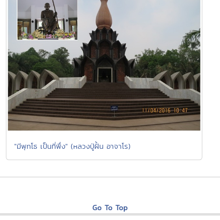
"มีพุทโธ เป็นที่พึ่ง" (หลวงปู่ฝั้น อาจาโร)
Go To Top