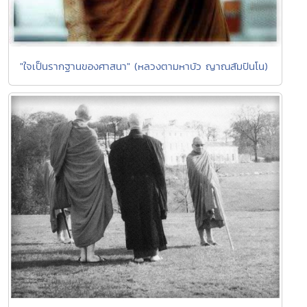
"ใจเป็นรากฐานของศาสนา" (หลวงตามหาบัว ญาณสัมปันโน)