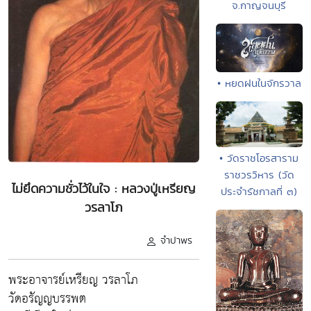
จ.กาญจนบุรี
• หยดฝนในจักรวาล
• วัดราชโอรสาราม
ราชวรวิหาร (วัด
ไม่ยึดความชั่วไว้ในใจ : หลวงปู่เหรียญ
ประจำรัชกาลที่ ๓)
วรลาโภ
จำปาพร
พระอาจารย์เหรียญ วรลาโภ
วัดอรัญญบรรพต