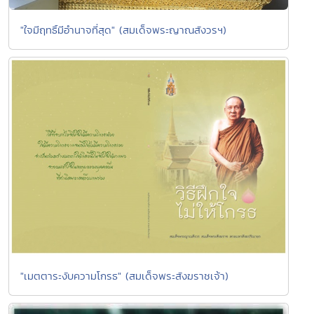
"ใจมีฤทธิ์มีอำนาจที่สุด" (สมเด็จพระญาณสังวรฯ)
"เมตตาระงับความโกรธ" (สมเด็จพระสังฆราชเจ้า)