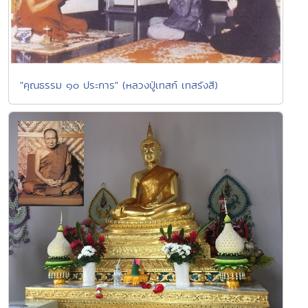
"คุณธรรม ๑๐ ประการ" (หลวงปู่เทสก์ เทสรังสี)