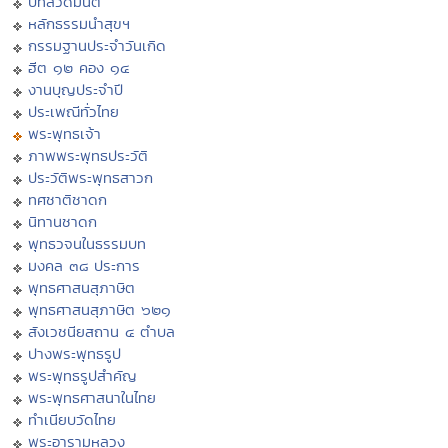
บทสวดมนต์
หลักธรรมนำสุขฯ
กรรมฐานประจำวันเกิด
ฮีต ๑๒ คอง ๑๔
งานบุญประจำปี
ประเพณีทั่วไทย
พระพุทธเจ้า
ภาพพระพุทธประวัติ
ประวัติพระพุทธสาวก
ทศชาติชาดก
นิทานชาดก
พุทธวจนในธรรมบท
มงคล ๓๘ ประการ
พุทธศาสนสุภาษิต
พุทธศาสนสุภาษิต ๖๒๑
สังเวชนียสถาน ๔ ตำบล
ปางพระพุทธรูป
พระพุทธรูปสำคัญ
พระพุทธศาสนาในไทย
ทำเนียบวัดไทย
พระอารามหลวง