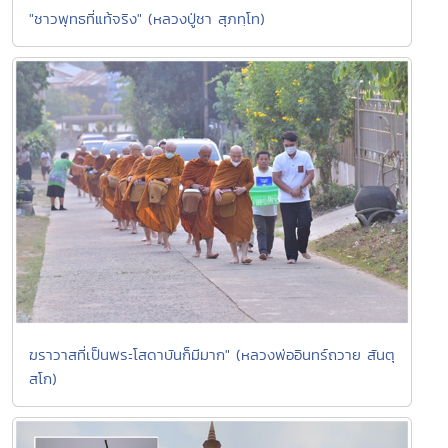
"ชาวพุทธที่แท้จริง" (หลวงปู่ชา สุภทฺโท)
ฆราวาสที่เป็นพระโสดาบันก็มีมาก" (หลวงพ่ออินทร์ถวาย สันตุ
สโก)