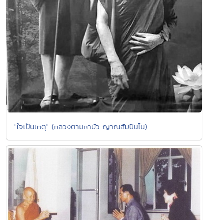
"ใจเป็นเหตุ" (หลวงตามหาบัว ญาณสัมปันโน)