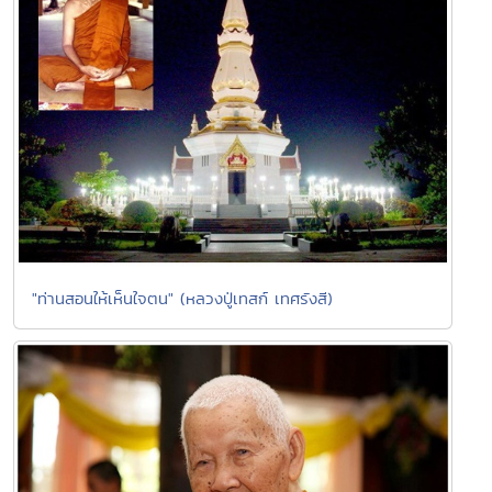
"ท่านสอนให้เห็นใจตน" (หลวงปู่เทสก์ เทศรังสี)