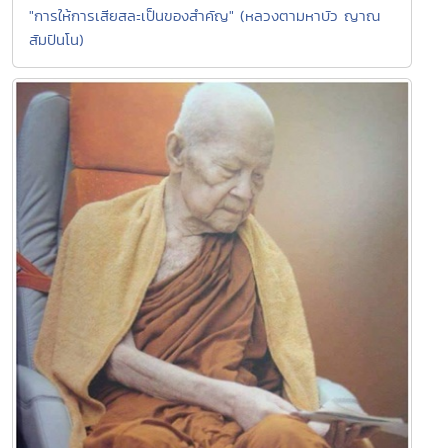
"การให้การเสียสละเป็นของสำคัญ" (หลวงตามหาบัว ญาณ
สัมปันโน)