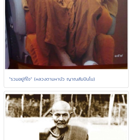
"รวมอยู่ที่ใจ" (หลวงตามหาบัว ญาณสัมปันโน)