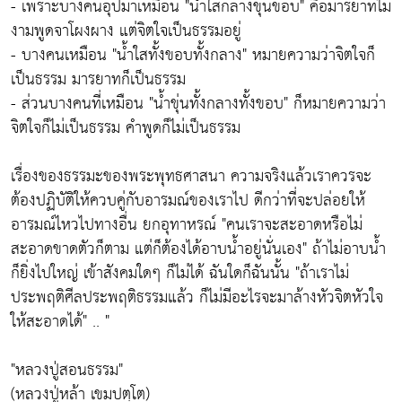
- เพราะบางคนอุปมาเหมือน
"น้ำใสกลางขุ่นขอบ"
คือมารยาทไม่
งามพูดจาโผงผาง แต่จิตใจเป็นธรรมอยู่
- บางคนเหมือน
"น้ำใสทั้งขอบทั้งกลาง"
หมายความว่าจิตใจก็
เป็นธรรม มารยาทก็เป็นธรรม
- ส่วนบางคนที่เหมือน
"น้ำขุ่นทั้งกลางทั้งขอบ"
ก็หมายความว่า
จิตใจก็ไม่เป็นธรรม คำพูดก็ไม่เป็นธรรม
เรื่องของธรรมะของพระพุทธศาสนา ความจริงแล้วเราควรจะ
ต้องปฏิบัติให้ควบคู่กับอารมณ์ของเราไป ดีกว่าที่จะปล่อยให้
อารมณ์ไหวไปทางอื่น ยกอุทาหรณ์
"คนเราจะสะอาดหรือไม่
สะอาดขาดตัวก็ตาม แต่ก็ต้องได้อาบน้ำอยู่นั่นเอง"
ถ้าไม่อาบน้ำ
ก็ยิ่งไปใหญ่ เข้าสังคมใดๆ ก็ไม่ได้ ฉันใดก็ฉันนั้น
"ถ้าเราไม่
ประพฤติศีลประพฤติธรรมแล้ว ก็ไม่มีอะไรจะมาล้างหัวจิตหัวใจ
ให้สะอาดได้"
.. "
"หลวงปู่สอนธรรม"
(หลวงปู่หล้า เขมปตฺโต)