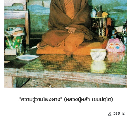
."ความวู่วามโผงผาง" (หลวงปู่หล้า เขมปตฺโต)
วิริยะ12
.