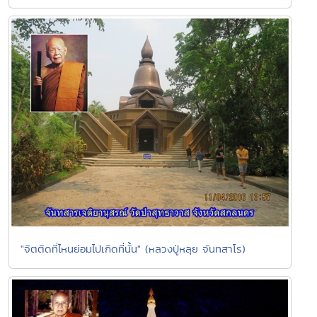
"จิตติดที่ไหนย่อมไปเกิดที่นั้น" (หลวงปู่หลุย จันทสาโร)