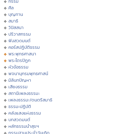
กรรม
ศีล
บุญทาน
สมาธิ
วิปัสสนา
ปริวาสกรรม
ฟังสวดมนต์
คอร์สปฏิบัติธรรม
พระพุทธศาสนา
พระไตรปิฏก
หัวข้อธรรม
พจนานุกรมพุทธศาสน์
มิลินทปัญหา
เสียงธรรม
สถานีเพลงธรรมะ
เพลงธรรมะ/ดนตรีสมาธิ
ธรรมะปฏิบัติ
คลังแสงแห่งธรรม
บทสวดมนต์
หลักธรรมนำสุขฯ
กรรมฐานประจำวันเกิด