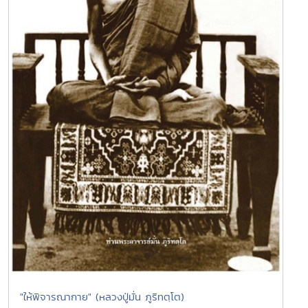
"ให้พิจารณากาย" (หลวงปู่มั่น ภูริทตฺโต)