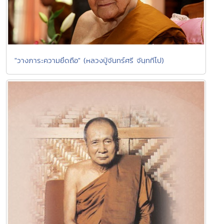
"วางภาระความยึดถือ" (หลวงปู่จันทร์ศรี จันฺททีโป)