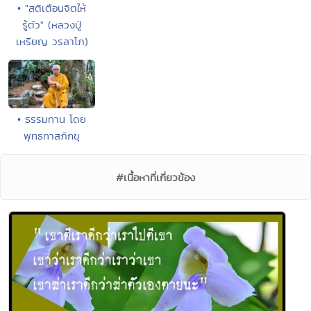
• "สติเตือนจิตให้
รู้ตัว" (หลวงปู่
เหรียญ วรลาโภ)
• ธรรมทาน โดย
พุทธทาสภิกขุ
#เนื้อหาที่เกี่ยวข้อง