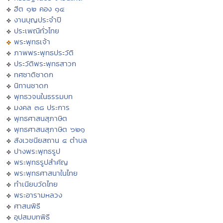
ฮีต ๑๒ คอง ๑๔
งานบุญประจำปี
ประเพณีทั่วไทย
พระพุทธเจ้า
ภาพพระพุทธประวัติ
ประวัติพระพุทธสาวก
ทศชาติชาดก
นิทานชาดก
พุทธวจนในธรรมบท
มงคล ๓๘ ประการ
พุทธศาสนสุภาษิต
พุทธศาสนสุภาษิต ๖๒๑
สังเวชนียสถาน ๔ ตำบล
ปางพระพุทธรูป
พระพุทธรูปสำคัญ
พระพุทธศาสนาในไทย
ทำเนียบวัดไทย
พระอารามหลวง
ศาสนพิธี
อุปสมบทพิธี