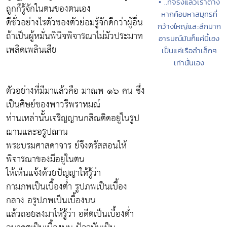
• ..ที่จริงแล้วเราต่าง
ถูกก็รู้จักในตนของตนเอง
หากคือมหาสมุทรที่
ดีชั่วอย่างไรตัวของตัวย่อมรู้จักดีกว่าผู้อื่น
กว้างใหญ่และลึกมาก
ถ้าเป็นผู้หมั่นพินิจพิจารณาไม่มัวประมาท
อารมณ์มันก็แค่นี้เอง
เพลิดเพลินเสีย
เป็นแค่เรือลำเล็กๆ
เท่านั้นเอง
ตัวอย่างที่มีมาแล้วคือ มาณพ ๑๖ คน ซึ่ง
เป็นศิษย์ของพาวรีพราหมณ์
ท่านเหล่านั้นเจริญญานกสิณติดอยู่ในรูป
ฌานและอรูปฌาน
พระบรมศาสดาจาร ย์จึงตรัสสอนให้
พิจารณาของมีอยู่ในตน
ให้เห็นแจ้งด้วยปัญญาให้รู้ว่า
กามภพเป็นเบื้องต่ำ รูปภพเป็นเบื้อง
กลาง อรูปภพเป็นเบื้องบน
แล้วถอยลงมาให้รู้ว่า อดีตเป็นเบื้องต่ำ