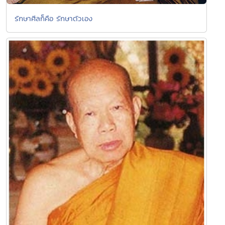
รักษาศีลก็คือ รักษาตัวเอง