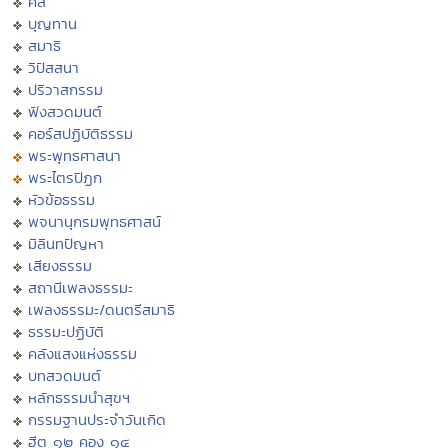
ศีล
บุญทาน
สมาธิ
วิปัสสนา
ปริวาสกรรม
ฟังสวดมนต์
คอร์สปฏิบัติธรรม
พระพุทธศาสนา
พระไตรปิฏก
หัวข้อธรรม
พจนานุกรมพุทธศาสน์
มิลินทปัญหา
เสียงธรรม
สถานีเพลงธรรมะ
เพลงธรรมะ/ดนตรีสมาธิ
ธรรมะปฏิบัติ
คลังแสงแห่งธรรม
บทสวดมนต์
หลักธรรมนำสุขฯ
กรรมฐานประจำวันเกิด
ฮีต ๑๒ คอง ๑๔