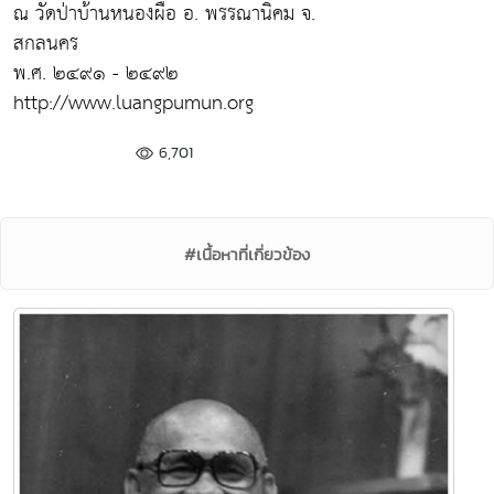
ณ วัดป่าบ้านหนองผือ อ. พรรณานิคม จ.
สกลนคร
พ.ศ. ๒๔๙๑ - ๒๔๙๒
http://www.luangpumun.org
6,701
#เนื้อหาที่เกี่ยวข้อง