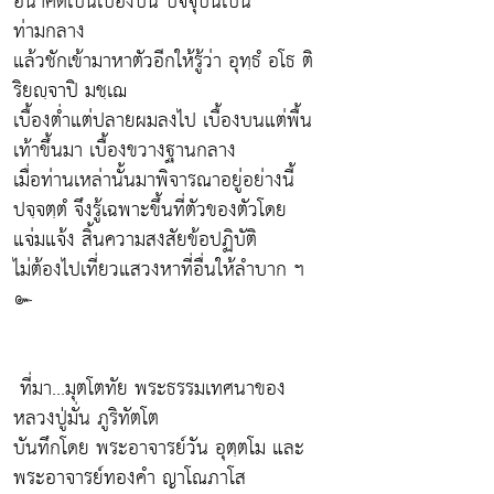
อนาคตเป็นเบื้องบน ปัจจุบันเป็น
ท่ามกลาง
แล้วชักเข้ามาหาตัวอีกให้รู้ว่า อุทฺธํ อโธ ติ
ริยญฺจาปิ มชฺเฌ
เบื้องต่ำแต่ปลายผมลงไป เบื้องบนแต่พื้น
เท้าขึ้นมา เบื้องขวางฐานกลาง
เมื่อท่านเหล่านั้นมาพิจารณาอยู่อย่างนี้
ปจฺจตฺตํ จึงรู้เฉพาะขึ้นที่ตัวของตัวโดย
แจ่มแจ้ง สิ้นความสงสัยข้อปฏิบัติ
ไม่ต้องไปเที่ยวแสวงหาที่อื่นให้ลำบาก ฯ
๛
ที่มา...มุตโตทัย พระธรรมเทศนาของ
หลวงปู่มั่น ภูริทัตโต
บันทึกโดย พระอาจารย์วัน อุตฺตโม และ
พระอาจารย์ทองคำ ญาโณภาโส