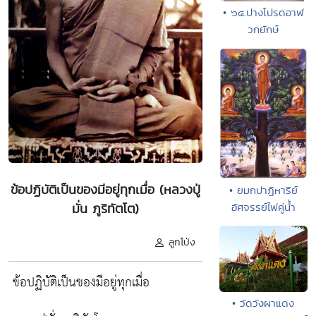
• ๖๔.ปางโปรดอาฬ
วกยักษ์
ข้อปฏิบัติเป็นของมีอยู่ทุกเมื่อ (หลวงปู่
• ยมกปาฏิหาริย์
มั่น ภูริทัตโต)
อัศจรรย์ไฟคู่น้ำ
ลูกโป่ง
ข้อปฏิบัติเป็นของมีอยู่ทุกเมื่อ
• วัดวังผาแดง