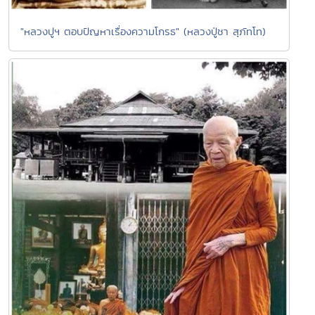
"หลวงปูฯ ตอบปัญหาเรื่องความโกรธ" (หลวงปู่ชา สุภัทโท)