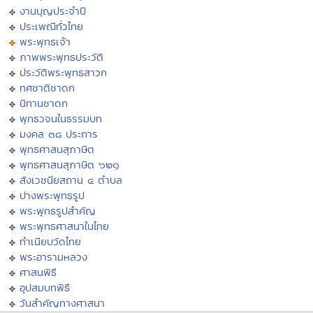
งานบุญประจำปี
ประเพณีทั่วไทย
พระพุทธเจ้า
ภาพพระพุทธประวัติ
ประวัติพระพุทธสาวก
ทศชาติชาดก
นิทานชาดก
พุทธวจนในธรรมบท
มงคล ๓๘ ประการ
พุทธศาสนสุภาษิต
พุทธศาสนสุภาษิต ๖๒๑
สังเวชนียสถาน ๔ ตำบล
ปางพระพุทธรูป
พระพุทธรูปสำคัญ
พระพุทธศาสนาในไทย
ทำเนียบวัดไทย
พระอารามหลวง
ศาสนพิธี
อุปสมบทพิธี
วันสำคัญทางศาสนา