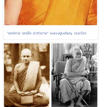
"ทุกข์กาย ทุกข์ใจ ฆ่าตัวตาย" (หลวงปู่เหรียญ วรลาโภ)