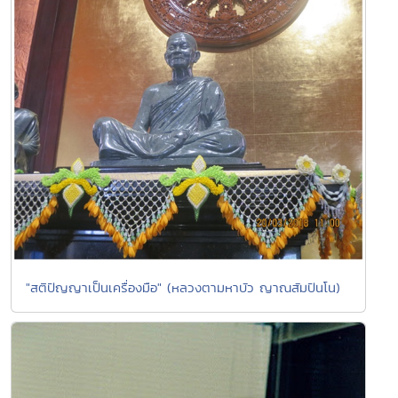
"สติปัญญาเป็นเครื่องมือ" (หลวงตามหาบัว ญาณสัมปันโน)