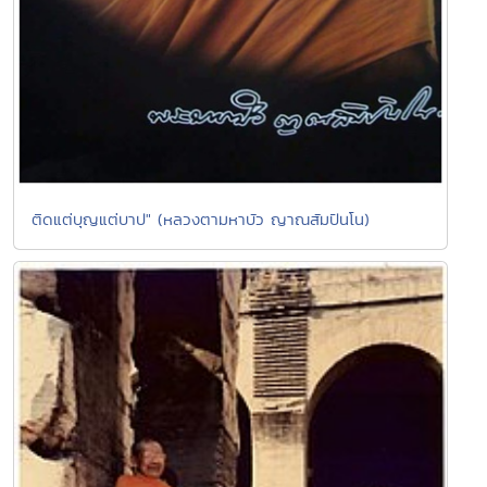
ติดแต่บุญแต่บาป" (หลวงตามหาบัว ญาณสัมปันโน)