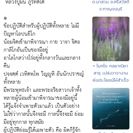
หลวงปู่มั่น ภูริทัตโต
ต.นาสวน อ.ศรีสวัสดิ์
จ.กาญจนบุรี
๏
ข้อปฏิบัติสำหรับผู้ปฏิบัติทั้งหลาย ไม่มี
ปัญหาโอปนยิโก
น้อมจิตเข้ามาพิจารณา กาย วาจา จิตอ
กาลิโกอันเป็นของมีอยู่
อาโลโกสว่างโร่อยู่ทั้งกลางวันและกลาง
คืน
• โมกฺโข กลฺยาณิยา
ปจฺจตฺตํ เวทิตพฺโพ วิญญูหิ อันนักปราชญ์
สาธุ เปล่งวาจางาม
ยังประโยชน์ให้สำเร็จ
ทั้งหลาย
มีพระพุทธเจ้า และพระอริยสาวกเจ้าทั้ง
หลายผู้น้อมเข้ามาพิจารณาของมีอยู่นี้
ได้รู้แจ้งจำเพาะตัวมาแล้ว เป็นตัวอย่าง
ไม่ใช่ว่ากาลนั้นจึงจะมี กาลนี้จึงจะมี ย่อม
มีอยู่ทุกกาล ทุกสมัย
ผู้ปฏิบัติย่อมรู้ได้เฉพาะตัว คือ ผิดก็รู้จัก