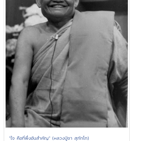
"ใจ คือที่พึ่งอันสำคัญ" (หลวงปู่ชา สุภัทโท)