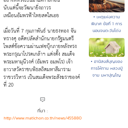
อย่างที่ทรงเป็นมาแต่กาลก่อน
นับแต่นี้จะวัฒนายิ่งถาวร
เหมือนอัมพรฟ้าไทยสดใสเอย
• เหตุแห่งความ
พินาศ ข้อที่ 1 การ
เมื่อวันที่ 7 กุมภาพันธ์ นายธงทอง จัน
นอนจนตะวันโด่ง
ทรางศุ อดีตปลัดสำนักนายกรัฐมนตรี
โพสต์ข้อความผ่านเฟซบุ๊กภายหลังทรง
พระกรุณาโปรดเกล้าฯ แต่งตั้ง สมเด็จ
พระมหามุนีวงศ์ (อัมพร อมฺพโร) เจ้า
• อานิสงส์บุญของ
อาวาสวัดราชบพิธสถิตมหาสีมาราม
การให้ทาน หลวงปู่
จาม มหาปุญโญ
ราชวรวิหาร เป็นสมเด็จพระสังฆราชองค์
ที่ 20
ที่มา :
http://www.matichon.co.th/news/455880