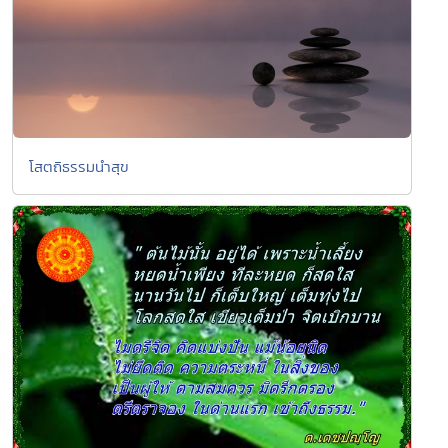
โสตถิธรรมนำสุข