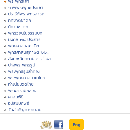
พระพุทธเจ้า
ภาพพระพุทธประวัติ
ประวัติพระพุทธสาวก
ทศชาติชาดก
นิทานชาดก
พุทธวจนในธรรมบท
มงคล ๓๘ ประการ
พุทธศาสนสุภาษิต
พุทธศาสนสุภาษิต ๖๒๑
สังเวชนียสถาน ๔ ตำบล
ปางพระพุทธรูป
พระพุทธรูปสำคัญ
พระพุทธศาสนาในไทย
ทำเนียบวัดไทย
พระอารามหลวง
ศาสนพิธี
อุปสมบทพิธี
วันสำคัญทางศาสนา
Eng