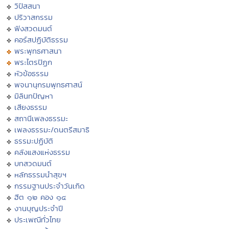
วิปัสสนา
ปริวาสกรรม
ฟังสวดมนต์
คอร์สปฏิบัติธรรม
พระพุทธศาสนา
พระไตรปิฏก
หัวข้อธรรม
พจนานุกรมพุทธศาสน์
มิลินทปัญหา
เสียงธรรม
สถานีเพลงธรรมะ
เพลงธรรมะ/ดนตรีสมาธิ
ธรรมะปฏิบัติ
คลังแสงแห่งธรรม
บทสวดมนต์
หลักธรรมนำสุขฯ
กรรมฐานประจำวันเกิด
ฮีต ๑๒ คอง ๑๔
งานบุญประจำปี
ประเพณีทั่วไทย