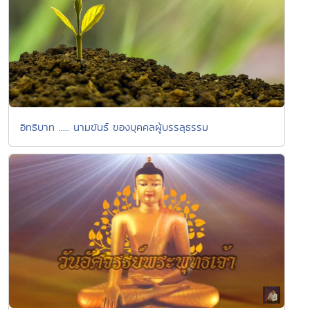
อิทธิบาท ..... นามขันธ์ ของบุคคลผู้บรรลุธรรม