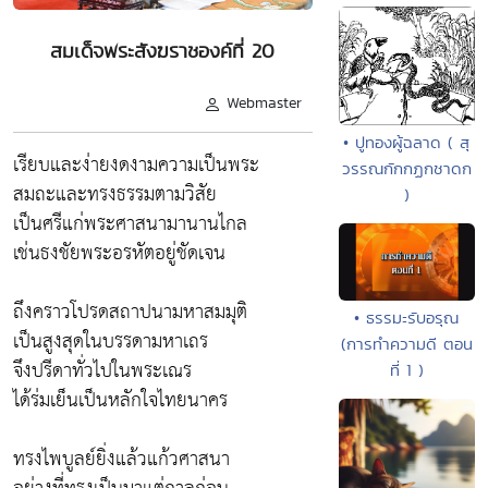
สมเด็จพระสังฆราชองค์ที่ 20
Webmaster
• ปูทองผู้ฉลาด ( สุ
เรียบและง่ายงดงามความเป็นพระ
วรรณกักกฏกชาดก
สมถะและทรงธรรมตามวิสัย
)
เป็นศรีแก่พระศาสนามานานไกล
เช่นธงชัยพระอรหัตอยู่ชัดเจน
ถึงคราวโปรดสถาปนามหาสมมุติ
• ธรรมะรับอรุณ
เป็นสูงสุดในบรรดามหาเถร
(การทำความดี ตอน
จึงปรีดาทั่วไปในพระเณร
ที่ 1 )
ได้ร่มเย็นเป็นหลักใจไทยนาคร
ทรงไพบูลย์ยิ่งแล้วแก้วศาสนา