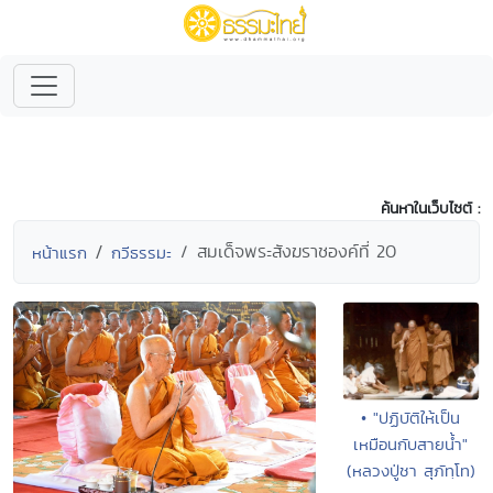
ค้นหาในเว็บไซต์ :
สมเด็จพระสังฆราชองค์ที่ 20
หน้าแรก
กวีธรรมะ
• "ปฏิบัติให้เป็น
เหมือนกับสายน้ำ"
(หลวงปู่ชา สุภัทฺโท)