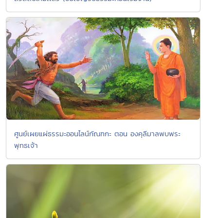
ศูนย์เผยแผ่ธรรมะออนไลน์กัณฑกะ ตอน องคุลีมาลพบพระ
พุทธเจ้า