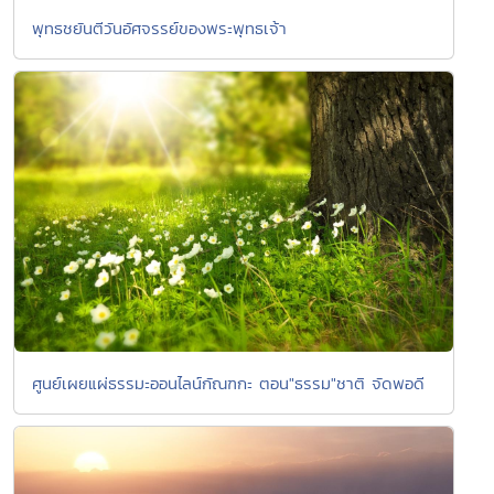
พุทธชยันตีวันอัศจรรย์ของพระพุทธเจ้า
ศูนย์เผยแผ่ธรรมะออนไลน์กัณฑกะ ตอน"ธรรม"ชาติ จัดพอดี