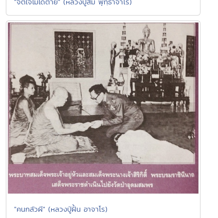
"จิตใจไม่ได้ตาย" (หลวงปู่สิม พุทฺธาจาโร)
"คนกลัวผี" (หลวงปู่ฝั้น อาจาโร)