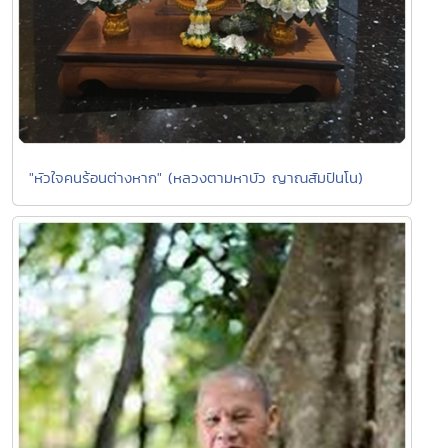
"หัวใจคนร้อนต่างหาก" (หลวงตามหาบัว ญาณสัมปันโน)