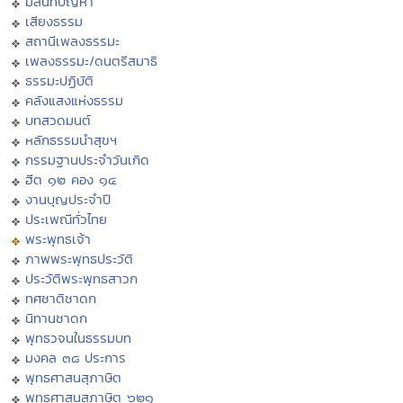
มิลินทปัญหา
เสียงธรรม
สถานีเพลงธรรมะ
เพลงธรรมะ/ดนตรีสมาธิ
ธรรมะปฏิบัติ
คลังแสงแห่งธรรม
บทสวดมนต์
หลักธรรมนำสุขฯ
กรรมฐานประจำวันเกิด
ฮีต ๑๒ คอง ๑๔
งานบุญประจำปี
ประเพณีทั่วไทย
พระพุทธเจ้า
ภาพพระพุทธประวัติ
ประวัติพระพุทธสาวก
ทศชาติชาดก
นิทานชาดก
พุทธวจนในธรรมบท
มงคล ๓๘ ประการ
พุทธศาสนสุภาษิต
พุทธศาสนสุภาษิต ๖๒๑