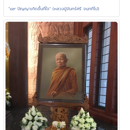
"๘๙ ปัญญาเกิดขึ้นที่ใจ" (หลวงปู่จันทร์ศรี จนฺททีโป)