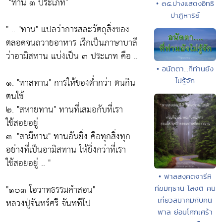
"ทาน ๓ ประเภท"
• ๓๕.ปางแสดงอิทธิ
ปาฏิหาริย์
" ..
"ทาน"
แปลว่าการสละวัตถุสิ่งของ
ตลอดจนถวายอาหาร เรีกเป็นภาษาบาลี
ว่าอามิสทาน แบ่งเป็น ๓ ประเภท คือ ..
• อนัตตา...ที่ท่านยัง
๑.
"ทาสทาน"
การให้ของต่ำกว่า ตนกิน
ไม่รู้จัก
ตนใช้
๒.
"สหายทาน"
ทานที่เสมอกับที่เรา
ใช้สอยอยู่
๓.
"สามีทาน"
ทานอันยิ่ง คือทุกสิ่งทุก
อย่างที่เป็นอามิสทาน ให้ยิ่งกว่าที่เรา
ใช้สอยอยู่ .. "
• พาลสงฺคตจารีหิ
"๑๐๓ โอวาทธรรมคำสอน"
ทีฆมทฺธาน โสจติ คน
เที่ยวสมาคมกับคน
หลวงปู่จันทร์ศรี จันททีโป
พาล ย่อมโศกเศร้า