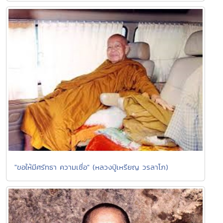
"ขอให้มีศรัทธา ความเชื่อ" (หลวงปู่เหรียญ วรลาโภ)