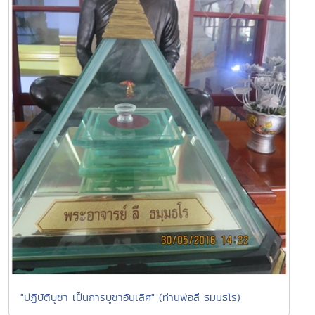
"ปฏิบัติบูชา เป็นการบูชาอันเลิศ" (ท่านพ่อลี ธมฺมธโร)