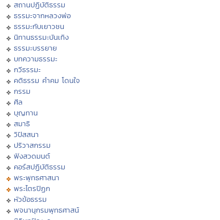
สถานปฏิบัติธรรม
ธรรมะจากหลวงพ่อ
ธรรมะกับเยาวชน
นิทานธรรมะบันเทิง
ธรรมะบรรยาย
บทความธรรมะ
กวีธรรมะ
คติธรรม คำคม โดนใจ
กรรม
ศีล
บุญทาน
สมาธิ
วิปัสสนา
ปริวาสกรรม
ฟังสวดมนต์
คอร์สปฏิบัติธรรม
พระพุทธศาสนา
พระไตรปิฏก
หัวข้อธรรม
พจนานุกรมพุทธศาสน์