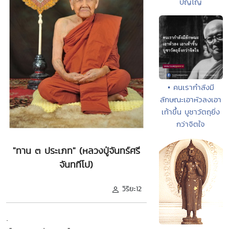
ปัญโญ
• คนเรากำลังมี
ลักษณะเอาหัวลงเอา
เท้าขึ้น บูชาวัตถุยิ่ง
กว่าจิตใจ
"ทาน ๓ ประเภท" (หลวงปู่จันทร์ศรี
จันททีโป)
วิริยะ12
.