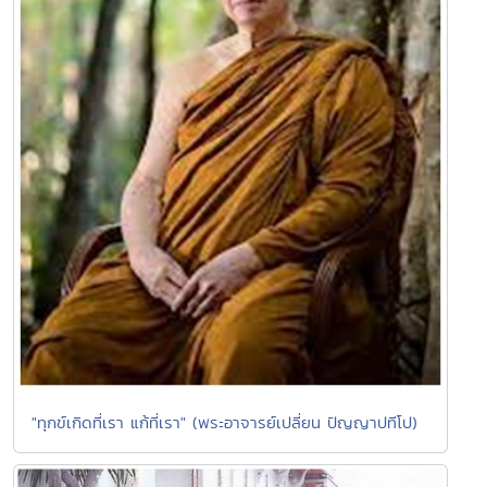
"ทุกข์เกิดที่เรา แก้ที่เรา" (พระอาจารย์เปลี่ยน ปัญญาปทีโป)