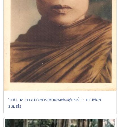
"ทาน ศีล ภาวนา"อย่างเลิศของพระพุทธเจ้า : ท่านพ่อลี
ธัมมธโร