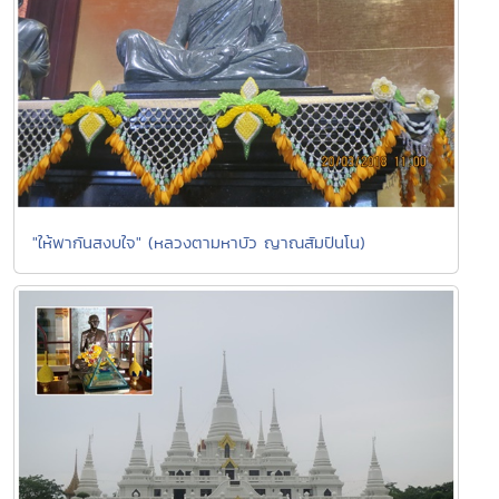
"ให้พากันสงบใจ" (หลวงตามหาบัว ญาณสัมปันโน)