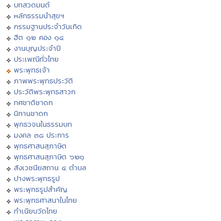
บทสวดมนต์
หลักธรรมนำสุขฯ
กรรมฐานประจำวันเกิด
ฮีต ๑๒ คอง ๑๔
งานบุญประจำปี
ประเพณีทั่วไทย
พระพุทธเจ้า
ภาพพระพุทธประวัติ
ประวัติพระพุทธสาวก
ทศชาติชาดก
นิทานชาดก
พุทธวจนในธรรมบท
มงคล ๓๘ ประการ
พุทธศาสนสุภาษิต
พุทธศาสนสุภาษิต ๖๒๑
สังเวชนียสถาน ๔ ตำบล
ปางพระพุทธรูป
พระพุทธรูปสำคัญ
พระพุทธศาสนาในไทย
ทำเนียบวัดไทย