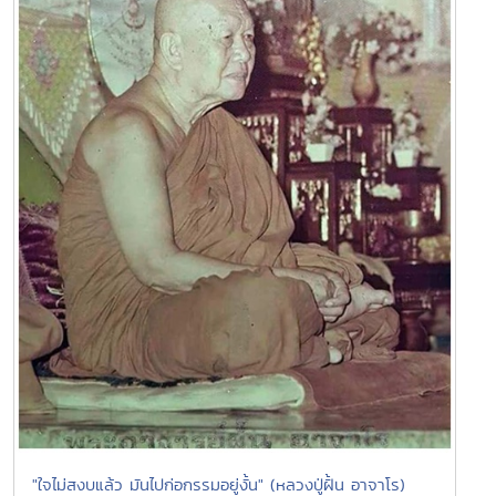
"ใจไม่สงบแล้ว มันไปก่อกรรมอยู่งั้น" (หลวงปู่ฝั้น อาจาโร)