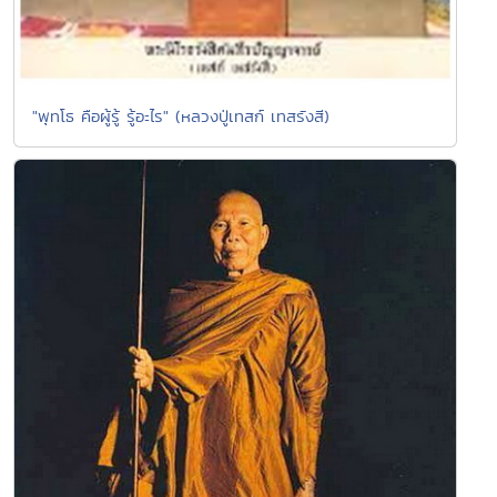
"พุทโธ คือผู้รู้ รู้อะไร" (หลวงปู่เทสก์ เทสรังสี)