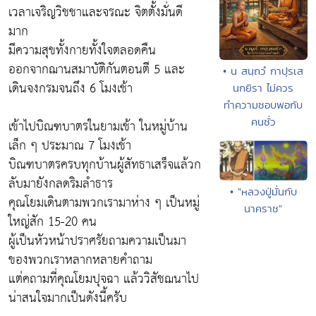
เวลาเจริญวิชชาและจรณะ จิตตั้งมั่นดี
มาก
มีความสุขทั้งกายทั้งใจตลอดคืน
ออกจากฌานสมาบัติกันตอนตี 5 และ
• น สนฺถวํ กาปุรเส
เดินจงกรมจนถึง 6 โมงเช้า
นกยิรา ไม่ควร
ทำความชอบพอกับ
คนชั่ว
เข้าไปบิณฑบาตรในยามเช้า ในหมู่บ้าน
เล็ก ๆ ประมาณ 7 โมงเช้า
บิณฑบาตรครบทุกบ้านผู้สัทธาเสร็จแล้วก
ลับมายังกลดริมลำธาร
• "หลวงปู่มั่นกับ
คุณโยมเดินตามพวกเรามาห่าง ๆ เป็นหมู่
นาคราช"
ใหญ่สัก 15-20 คน
ผู้เป็นหัวหน้าปราศรัยถามความเป็นมา
ของพวกเราหลากหลายคำถาม
แต่คถามที่คุณโยมปุจฉา แล้ววิสัชฌนาไป
น่าสนใจมากเป็นดังนี้ครับ