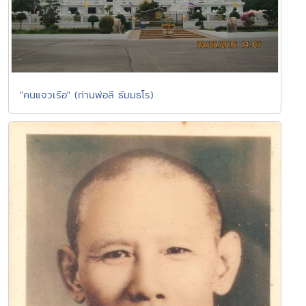
"คนแจวเรือ" (ท่านพ่อลี ธัมมธโร)