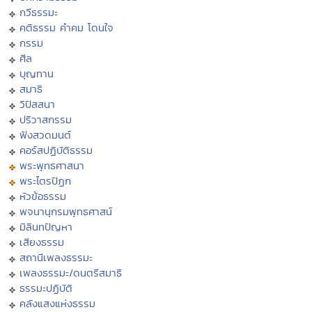
กวีธรรมะ
คติธรรม คำคม โดนใจ
กรรม
ศีล
บุญทาน
สมาธิ
วิปัสสนา
ปริวาสกรรม
ฟังสวดมนต์
คอร์สปฏิบัติธรรม
พระพุทธศาสนา
พระไตรปิฏก
หัวข้อธรรม
พจนานุกรมพุทธศาสน์
มิลินทปัญหา
เสียงธรรม
สถานีเพลงธรรมะ
เพลงธรรมะ/ดนตรีสมาธิ
ธรรมะปฏิบัติ
คลังแสงแห่งธรรม