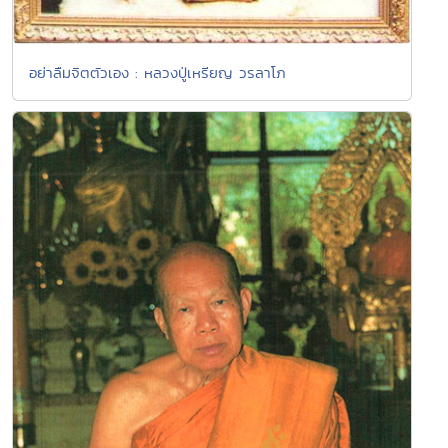
อย่าลืมจิตตัวเอง : หลวงปู่เหรียญ วรลาโภ