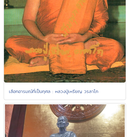
เลือกอารมณ์ที่เป็นกุศล : หลวงปู่เหรียญ วรลาโภ