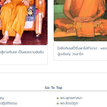
ใจยึดกิเลสไว้จึงพาไปทำบาป : หล
สู้กามกิเลส เป็นสงครามอันยิ่ง
ปู่เหรียญ วรลาโภ
Go To Top
บุญ
พระพุทธศาสนา
ปฏิบัติธรรม
พระไตรปิฏก