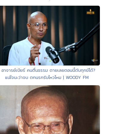
• อาจารย์เบียร์ คนตื่นธรรม ตายเลยตอนนี้ดับทุกข์ได้?
แน่ใจนะว่าจบ ตกนรกรับไหวไหม | WOODY FM