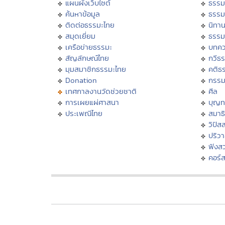
แผนผังเว็บไซต์
ธรรม
ค้นหาข้อมูล
ธรรม
ติดต่อธรรมะไทย
นิทาน
สมุดเยี่ยม
ธรรม
เครือข่ายธรรมะ
บทคว
สัญลักษณ์ไทย
กวีธ
มุมสมาชิกธรรมะไทย
คติธ
Donation
กรร
เทศกาลงานวัดช่วยชาติ
ศีล
การเผยแผ่ศาสนา
บุญท
ประเพณีไทย
สมาธิ
วิปัส
ปริว
ฟังส
คอร์ส