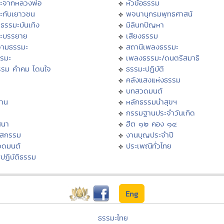
ะจากหลวงพ่อ
หัวข้อธรรม
ะกับเยาวชน
พจนานุกรมพุทธศาสน์
ธรรมะบันเทิง
มิลินทปัญหา
ะบรรยาย
เสียงธรรม
ามธรรมะ
สถานีเพลงธรรมะ
รรมะ
เพลงธรรมะ/ดนตรีสมาธิ
รรม คำคม โดนใจ
ธรรมะปฏิบัติ
ม
คลังแสงแห่งธรรม
บทสวดมนต์
าน
หลักธรรมนำสุขฯ
กรรมฐานประจำวันเกิด
สนา
ฮีต ๑๒ คอง ๑๔
าสกรรม
งานบุญประจำปี
วดมนต์
ประเพณีทั่วไทย
ปฏิบัติธรรม
Eng
ธรรมะไทย