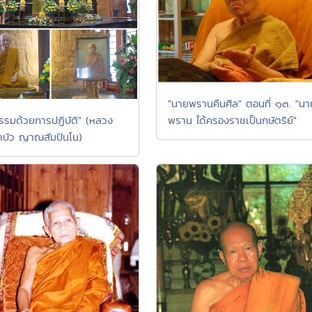
"นายพรานคืนศีล" ตอนที่ ๑๓. "นา
ธรรมด้วยการปฏิบัติ" (หลวง
พราน ได้ครองราชเป็นกษัตริย์"
บัว ญาณสัมปันโน)