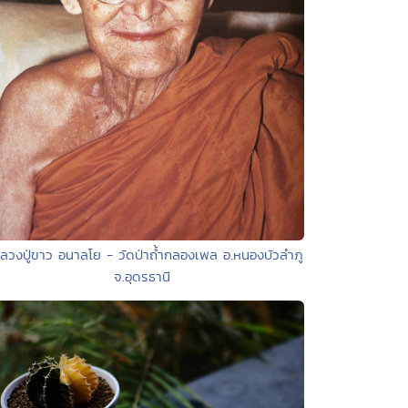
ลวงปู่ขาว อนาลโย - วัดป่าถ้ำกลองเพล อ.หนองบัวลำภู
จ.อุดรธานี