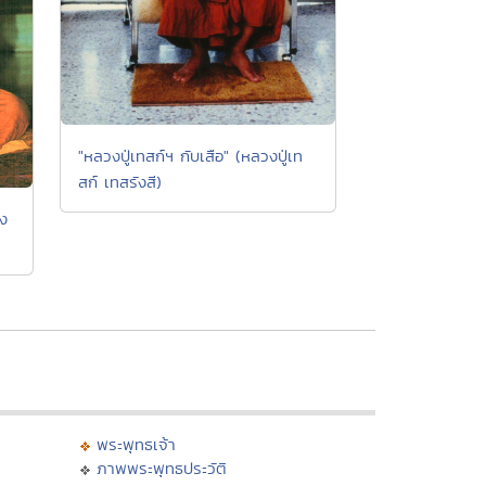
"หลวงปู่เทสก์ฯ กับเสือ" (หลวงปู่เท
สก์ เทสรังสี)
วง
พระพุทธเจ้า
ภาพพระพุทธประวัติ