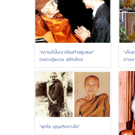
"เห็น
"ความดีนั้นเราต้องทำอยู่เสมอ"
ตามหา
(หลวงปู่แหวน สุจิณโณ)
"พุทโธ บุญเกิดทางใจ"