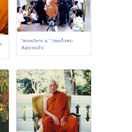
"พรหมวิหาร ๔ " (สมเด็จพระ
ย
สังฆราชเจ้า)