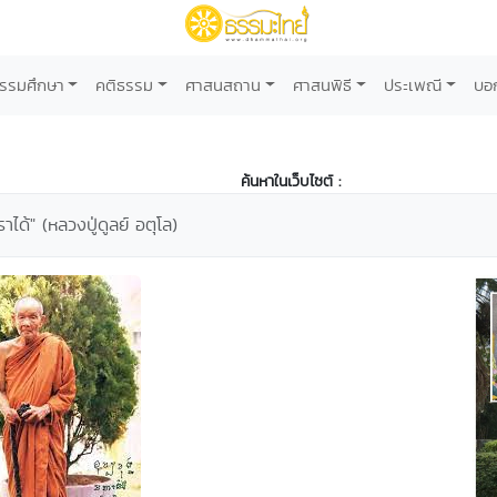
รรมศึกษา
คติธรรม
ศาสนสถาน
ศาสนพิธี
ประเพณี
บอ
ค้นหาในเว็บไซต์ :
าได้" (หลวงปู่ดูลย์ อตุโล)