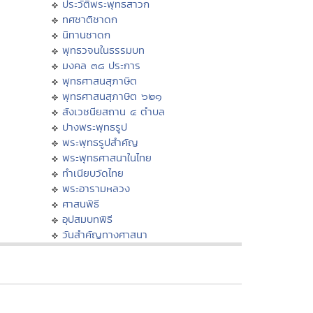
ประวัติพระพุทธสาวก
ทศชาติชาดก
นิทานชาดก
พุทธวจนในธรรมบท
มงคล ๓๘ ประการ
พุทธศาสนสุภาษิต
พุทธศาสนสุภาษิต ๖๒๑
สังเวชนียสถาน ๔ ตำบล
ปางพระพุทธรูป
พระพุทธรูปสำคัญ
พระพุทธศาสนาในไทย
ทำเนียบวัดไทย
พระอารามหลวง
ศาสนพิธี
อุปสมบทพิธี
วันสำคัญทางศาสนา