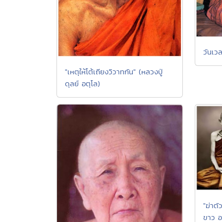
วันเวล
"เหตุให้โต้เถียงวิวาทกัน" (หลวงปู่
ดุลย์ อตุโล)
"ฆ่าต
ขาว อ