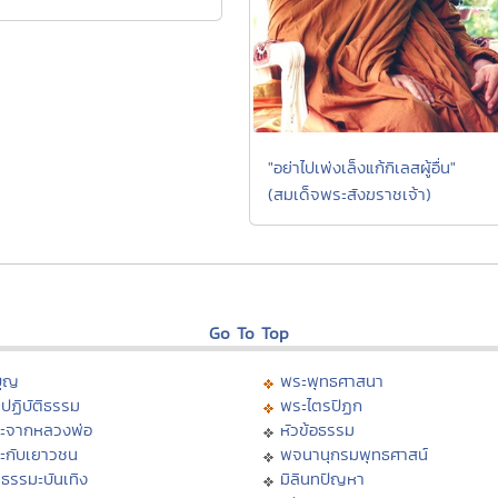
"อย่าไปเพ่งเล็งแก้กิเลสผู้อื่น"
(สมเด็จพระสังฆราชเจ้า)
Go To Top
บุญ
พระพุทธศาสนา
ปฏิบัติธรรม
พระไตรปิฏก
ะจากหลวงพ่อ
หัวข้อธรรม
ะกับเยาวชน
พจนานุกรมพุทธศาสน์
ธรรมะบันเทิง
มิลินทปัญหา