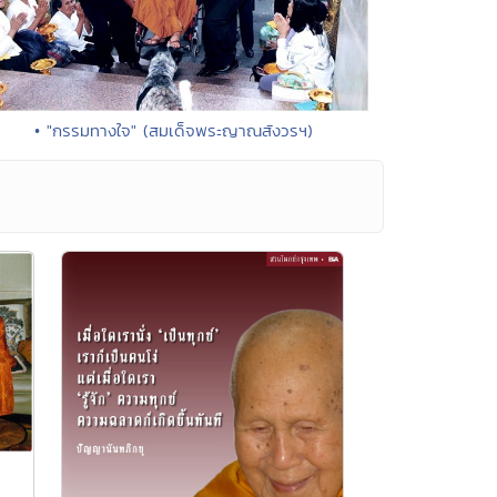
• "กรรมทางใจ" (สมเด็จพระญาณสังวรฯ)