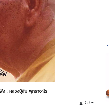
•
่ฟัง : หลวงปู่สิม พุทธาจาโร
จำปาพร