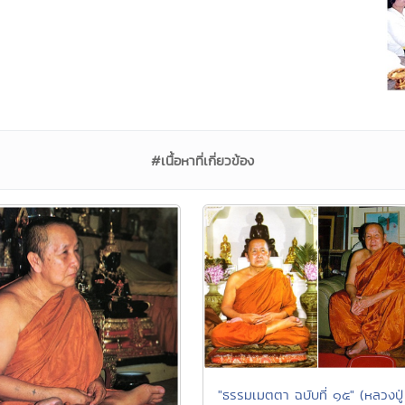
#เนื้อหาที่เกี่ยวข้อง
"ธรรมเมตตา ฉบับที่ ๑๕" (หลวงปู่