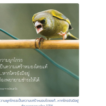
วามผูกโกรธเป็นความเศร้าหมองโดยแท้...หากใครยังมีอยู่