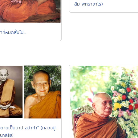
สิม พุทธาจาโร)
าที่หมดสิ้นไป...
ัวตายเป็นบาป อย่าทำ" (หลวงปู่
นาลโย)