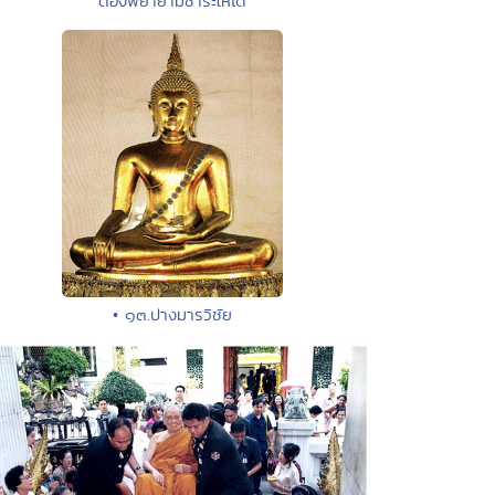
ต้องพยายามชำระให้ได้
• ๑๓.ปางมารวิชัย