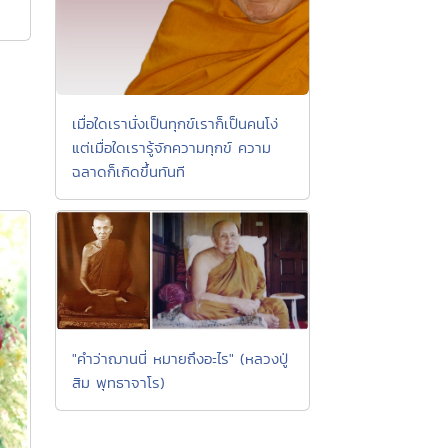
เมื่อใดเรานั่งเป็นทุกข์เราก็เป็นคนโง่
แต่เมื่อใดเรารู้จักความทุกข์ ความ
ฉลาดก็เกิดขึ้นทันที
"คำว่าฌานนี่ หมายถึงอะไร" (หลวงปู่
สิม พุทธาจาโร)